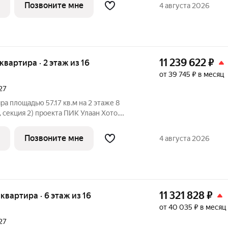
Хото» это уникальный и
Позвоните мне
4 августа 2026
11 239 622
₽
 квартира · 2 этаж из 16
от 39 745 ₽ в месяц
27
а площадью 57.17 кв.м на 2 этаже 8
 секция 2) проекта ПИК Улаан Хото.
ъезд на уровне земли, функциональная
Хото» это уникальный и
Позвоните мне
4 августа 2026
11 321 828
₽
 квартира · 6 этаж из 16
от 40 035 ₽ в месяц
27