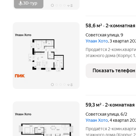
3D-тур
+
8
58,6 м² · 2-комнатна
Советская улица
,
9
Улаан Хото
, 3 квартал 20
Продаётся 2-комн.кварти
этажного дома (Корпус 1.
Светлый просторный под
планировка, большие окна. «Улаан 
Показать телефон
знаковый
+
8
59,3 м² · 2-комнатная
Советская улица
,
6/2
Улаан Хото
, 4 квартал 20
Продаётся 2-комн.кварти
этажного дома (Корпус 2,