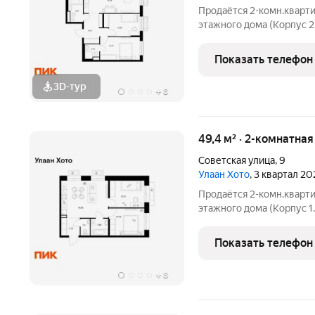
Продаётся 2-комн.кварти
этажного дома (Корпус 2,
Светлый просторный под
планировка, большие окна. «Улаан 
Показать телефон
знаковый
3D-тур
+
8
49,4 м² · 2-комнатна
Советская улица
,
9
Улаан Хото
, 3 квартал 20
Продаётся 2-комн.кварти
этажного дома (Корпус 1.
Светлый просторный под
планировка, большие окна. «Улаан 
Показать телефон
знаковый
+
8