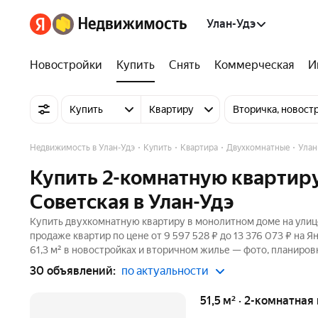
Улан-Удэ
Новостройки
Купить
Снять
Коммерческая
И
Купить
Квартиру
Вторичка, новост
Недвижимость в Улан-Удэ
Купить
Квартира
Двухкомнатные
Улан
Купить 2-комнатную квартиру
Советская в Улан-Удэ
Купить двухкомнатную квартиру в монолитном доме на улице
продаже квартир по цене от 9 597 528 ₽ до 13 376 073 ₽ на
61,3 м² в новостройках и вторичном жилье — фото, планировк
30 объявлений:
по актуальности
51,5 м² · 2-комнатная