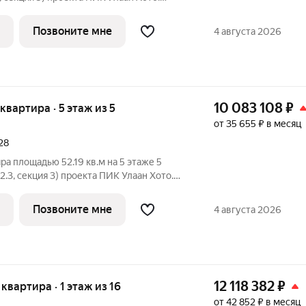
ъезд на уровне земли, функциональная
Хото» это уникальный и
Позвоните мне
4 августа 2026
10 083 108
₽
 квартира · 5 этаж из 5
от 35 655 ₽ в месяц
28
ра площадью 52.19 кв.м на 5 этаже 5
2.3, секция 3) проекта ПИК Улаан Хото.
ъезд на уровне земли, функциональная
Хото» это уникальный и
Позвоните мне
4 августа 2026
12 118 382
₽
 квартира · 1 этаж из 16
от 42 852 ₽ в месяц