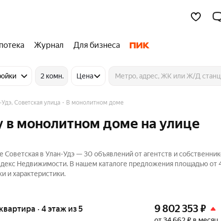
потека
Журнал
Для бизнеса
ройки
2 комн.
Цена
-Удэ, Советская улица
В монолитном доме
 в монолитном доме на улице
 Советская в Улан-Удэ — 30 объявлений от агентств и собственник
 Яндекс Недвижимости. В нашем каталоге предложения площадью от 4
и и характеристики.
9 802 353
₽
 квартира · 4 этаж из 5
от 34 662 ₽ в месяц