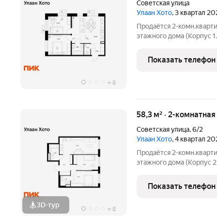
Советская улица
Улаан Хото
, 3 квартал 20
Продаётся 2-комн.квартир
этажного дома (Корпус 1.
Светлый просторный под
планировка, большие окна. «Улаан 
Показать телефон
знаковый
+
8
58,3 м² · 2-комнатная
Советская улица
,
6/2
Улаан Хото
, 4 квартал 20
Продаётся 2-комн.кварти
этажного дома (Корпус 2,
Светлый просторный под
планировка, большие окна. «Улаан 
Показать телефон
знаковый
3D-тур
+
8