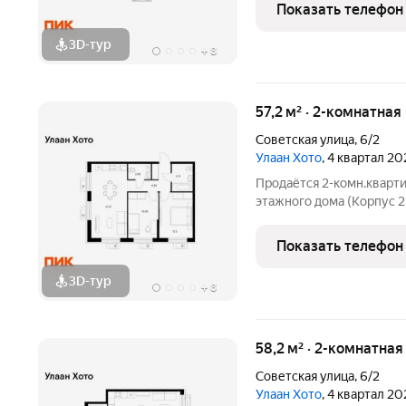
планировка, большие окна. «Улаан 
Показать телефон
знаковый
3D-тур
+
8
57,2 м² · 2-комнатная
Советская улица
,
6/2
Улаан Хото
, 4 квартал 20
Продаётся 2-комн.квартир
этажного дома (Корпус 2,
Светлый просторный под
планировка, большие окна. «Улаан 
Показать телефон
знаковый проект,
3D-тур
+
8
58,2 м² · 2-комнатная
Советская улица
,
6/2
Улаан Хото
, 4 квартал 20