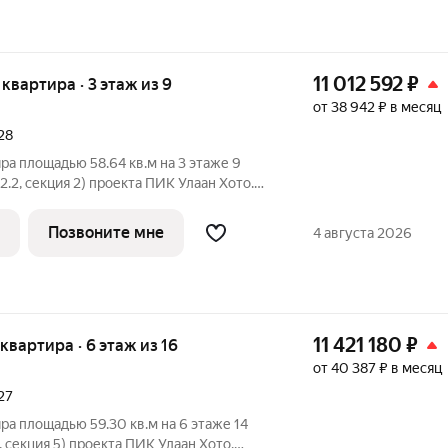
11 012 592
₽
я квартира · 3 этаж из 9
от 38 942 ₽ в месяц
28
ра площадью 58.64 кв.м на 3 этаже 9
2.2, секция 2) проекта ПИК Улаан Хото.
ъезд на уровне земли, функциональная
Хото» это уникальный и
Позвоните мне
4 августа 2026
11 421 180
₽
 квартира · 6 этаж из 16
от 40 387 ₽ в месяц
27
ра площадью 59.30 кв.м на 6 этаже 14
 секция 5) проекта ПИК Улаан Хото.