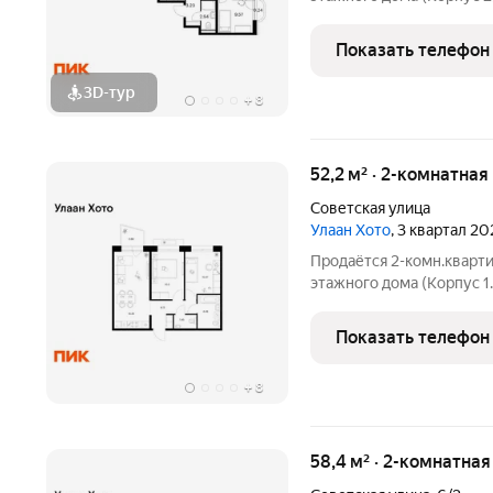
Светлый просторный под
планировка, большие окна. «Улаан 
Показать телефон
знаковый
3D-тур
+
8
52,2 м² · 2-комнатная
Советская улица
Улаан Хото
, 3 квартал 20
Продаётся 2-комн.кварти
этажного дома (Корпус 1.
Светлый просторный под
планировка, большие окна. «Улаан 
Показать телефон
знаковый
+
8
58,4 м² · 2-комнатная