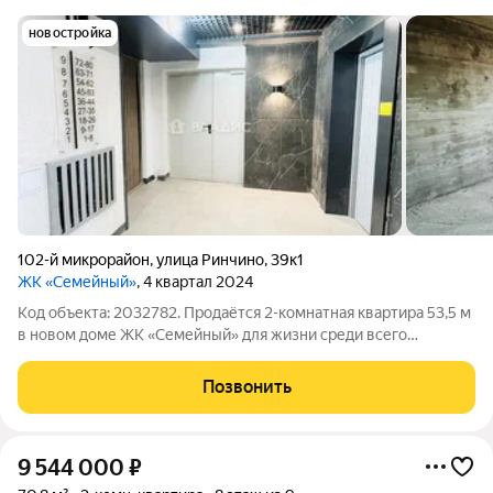
новостройка
102-й микрорайон
,
улица Ринчино
,
39к1
ЖК «Семейный»
, 4 квартал 2024
Код объекта: 2032782. Продаётся 2-комнатная квартира 53,5 м
в новом доме ЖК «Семейный» для жизни среди всего
необходимого! 102-й микрорайон, ул. Ринчино 39, к.1. Дом сдан
в декабре 2024. Что предлагаем: Удачная планировка: 53,5 м,
Позвонить
5-й этаж,
9 544 000
₽