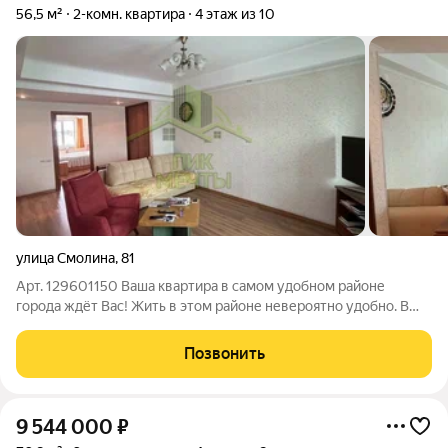
56,5 м²
2-комн. квартира
4 этаж из 10
улица Смолина
,
81
Арт. 129601150 Ваша квартира в самом удобном районе
города ждёт Вас! Жить в этом районе невероятно удобно. В
шаговой доступности площадь Ленина, жд вокзал, все
торговые центры, престижная 33-я гимназия прямо во дворе. В
Позвонить
квартире выполнен качественный
9 544 000
₽