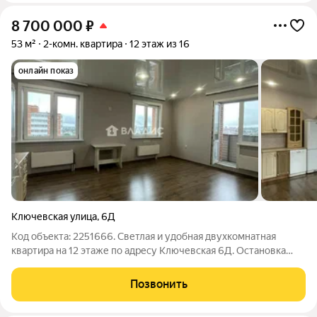
8 700 000
₽
53 м²
2-комн. квартира
12 этаж из 16
онлайн показ
Ключевская улица
,
6Д
Код объекта: 2251666. Светлая и удобная двухкомнатная
квартира на 12 этаже по адресу Ключевская 6Д. Остановка
"Лебедева". . Квартира общая площадь 53 м, жилая 38 м,
потолки 2,65м. Ремонт косметический: состояние позволяет
Позвонить
заехать сразу и постепенно