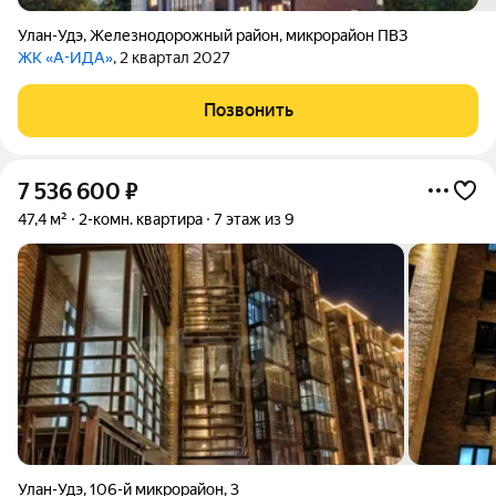
Улан-Удэ
,
Железнодорожный район
,
микрорайон ПВЗ
ЖК «А-ИДА»
, 2 квартал 2027
Позвонить
7 536 600
₽
47,4 м²
2-комн. квартира
7 этаж из 9
Улан-Удэ
,
106-й микрорайон
,
3