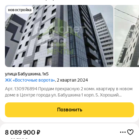
новостройка
улица Бабушкина
,
1к5
ЖК «Восточные ворота»
, 2 квартал 2024
Арт. 130976894 Продам прекрасную 2 комн. квартиру в новом
доме в Центре города ул. Бабушкина 1 корп. 5. Хороший
застройщик сз Байкал. Дом 2023 года постройки. Дом теплый,
лифты работают отлично! Построен качественно. Не путать с
Позвонить
соседними домами от
8 089 900
₽