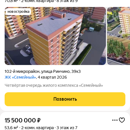
70,8 м²
2-комн. квартира
8 этаж из 9
новостройка
102-й микрорайон
,
улица Ринчино
,
39к3
ЖК «Семейный»
, 4 квартал 2026
Четвёртая очередь жилого комплекса «Семейный»
Позвонить
15 500 000
₽
53,6 м²
2-комн. квартира
3 этаж из 7