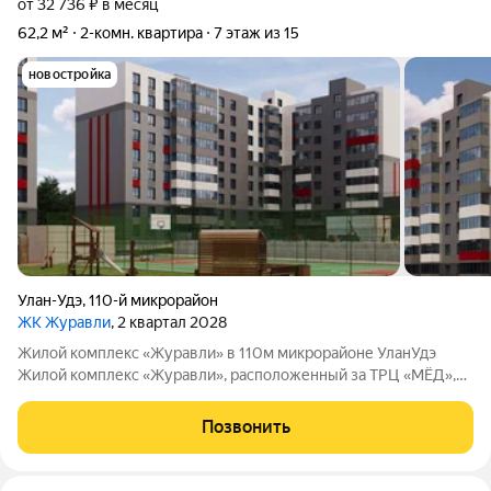
от 32 736 ₽ в месяц
62,2 м²
2-комн. квартира
7 этаж из 15
новостройка
Улан-Удэ
,
110-й микрорайон
ЖК Журавли
, 2 квартал 2028
Жилой комплекс «Журавли» в 110м микрорайоне УланУдэ
Жилой комплекс «Журавли», расположенный за ТРЦ «МЁД»,
возводит ведущий застройщик региона Строительная
корпорация Республики Бурятия. Что будет в комплексе:
Позвонить
стяжка пола; просторные балконы с