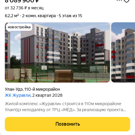
8 089 900
₽
от 32 736 ₽ в месяц
62,2 м²
2-комн. квартира
5 этаж из 15
новостройка
Улан-Удэ
,
110-й микрорайон
ЖК Журавли
, 2 квартал 2028
Жилой комплекс «Журавли» строится в 110м микрорайоне
УланУдэ неподалёку от ТРЦ «МЁД». За реализацию проекта
отвечает ведущая строительная компания региона
Строительная корпорация Республики Бурятия. Что ждёт
Позвонить
будущих жильцов: качественная стяжка