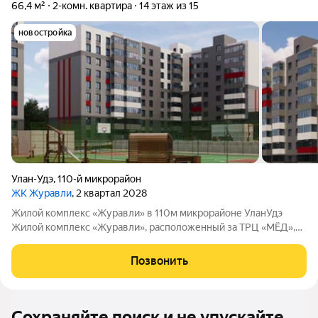
66,4 м²
2-комн. квартира
14 этаж из 15
новостройка
Улан-Удэ
,
110-й микрорайон
ЖК Журавли
, 2 квартал 2028
Жилой комплекс «Журавли» в 110м микрорайоне УланУдэ
Жилой комплекс «Журавли», расположенный за ТРЦ «МЁД»,
возводит ведущий застройщик региона Строительная
корпорация Республики Бурятия. Что предложит комплекс:
Позвонить
стяжку пола; просторные балконы с
Сохраняйте поиск и не упускайте