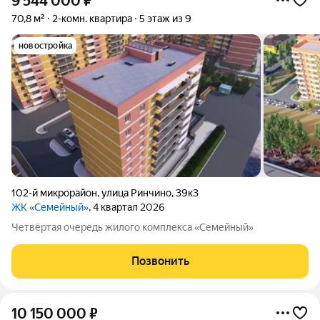
9 544 000
₽
70,8 м²
2-комн. квартира
5 этаж из 9
новостройка
102-й микрорайон
,
улица Ринчино
,
39к3
ЖК «Семейный»
, 4 квартал 2026
Четвёртая очередь жилого комплекса «Семейный»
Позвонить
10 150 000
₽