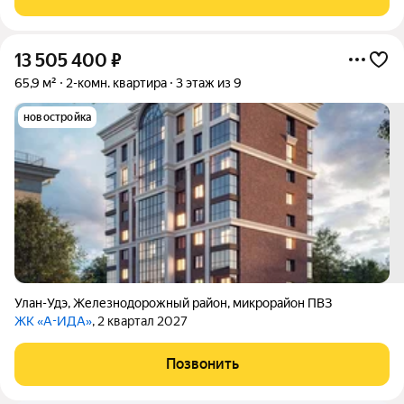
Инфраструктура: рядом находятся Школы
13 505 400
₽
65,9 м²
2-комн. квартира
3 этаж из 9
новостройка
Улан-Удэ
,
Железнодорожный район
,
микрорайон ПВЗ
ЖК «А-ИДА»
, 2 квартал 2027
Позвонить