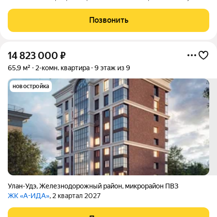
совмещённый. Установлены кварцевые батареи, камин в зале
а так же есть пeчка на кухнe. Полностью готов к заселению.
Позвонить
Преимущества: Есть
14 823 000
₽
65,9 м²
2-комн. квартира
9 этаж из 9
новостройка
Улан-Удэ
,
Железнодорожный район
,
микрорайон ПВЗ
ЖК «А-ИДА»
, 2 квартал 2027