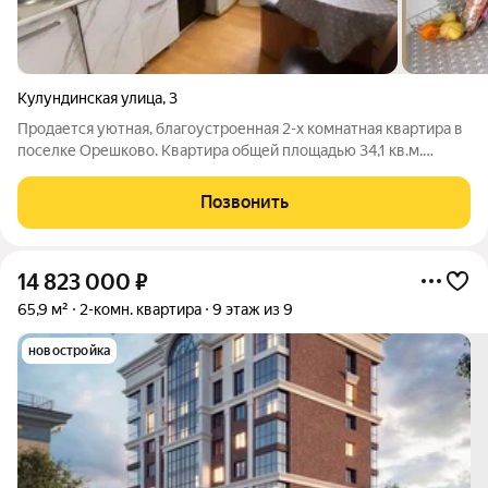
Кулундинская улица
,
3
Продается уютная, благоустроенная 2-х комнатная квартира в
поселке Орешково. Квартира общей площадью 34,1 кв.м.
находиться на 2-м этаже, 2-х этажного деревянного дома. В
квартире выполнен хороший современный ремонт, на полу
Позвонить
постелен ламинат, потолки
14 823 000
₽
65,9 м²
2-комн. квартира
9 этаж из 9
новостройка