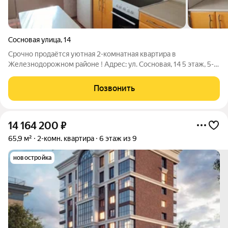
Сосновая улица
,
14
Срочно продаётся уютная 2-комнатная квартира в
Железнодорожном районе ! Адрес: ул. Сосновая, 14 5 этаж, 5-
этажный кирпичный дом Площадь: 45,6 кв.м. Состояние:
выполнен косметический ремонт заезжайте и живите! Вид:
Позвонить
окна выходят во двор тихо, зелено и
14 164 200
₽
65,9 м²
2-комн. квартира
6 этаж из 9
новостройка