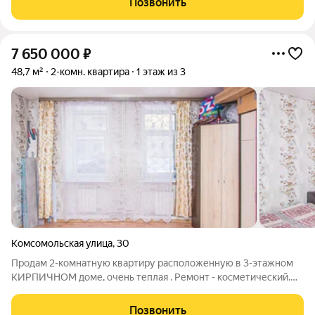
Позвонить
7 650 000
₽
48,7 м²
2-комн. квартира
1 этаж из 3
Комсомольская улица
,
30
Продам 2-комнатную квартиру расположенную в 3-этажном
КИРПИЧНОМ доме, очень теплая . Ремонт - косметический.
Квартира очень теплая, летом не жарко, т.к. стены толстые
КИРПИЧНЫЕ!, окна выходят на обе стороны дома.
Позвонить