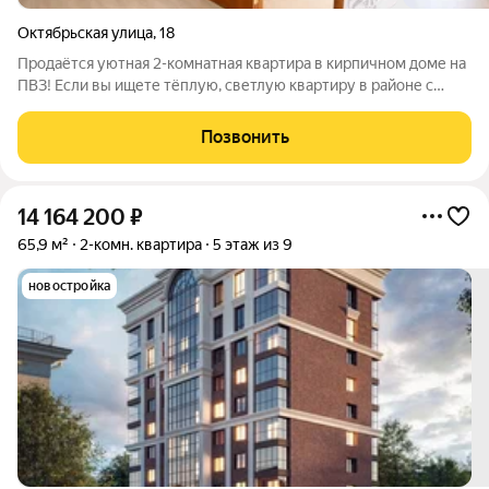
Октябрьская улица
,
18
Продаётся уютная 2-комнатная квартира в кирпичном доме на
ПВЗ! Если вы ищете тёплую, светлую квартиру в районе с
развитой инфраструктурой, этот вариант станет отличным
выбором. Квартира расположена в надёжном кирпичном
Позвонить
доме, который отличается
14 164 200
₽
65,9 м²
2-комн. квартира
5 этаж из 9
новостройка