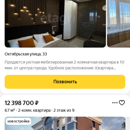
Октябрьская улица
,
33
Продается уютная мебелированная 2-комнатная квартира в 10
мин. от центра города. Удобное расположение: Квартира
находится на шестом этаже кирпичного дома 2007 года
постройки, имеется лифт. Во дворе дома теплый подземный
Позвонить
паркинг. Отдельное помещение
12 398 700
₽
67 м²
2-комн. квартира
2 этаж из 9
новостройка