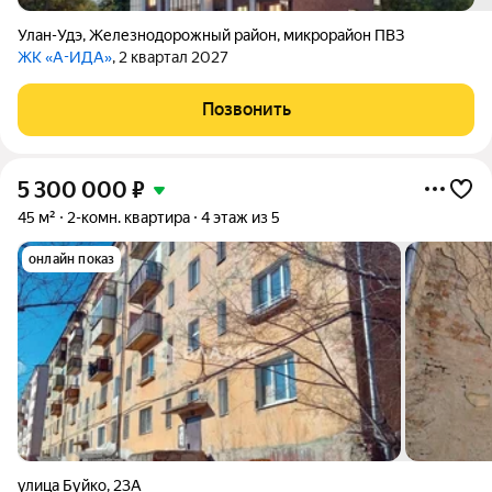
Улан-Удэ
,
Железнодорожный район
,
микрорайон ПВЗ
ЖК «А-ИДА»
, 2 квартал 2027
Позвонить
5 300 000
₽
45 м²
2-комн. квартира
4 этаж из 5
онлайн показ
улица Буйко
,
23А