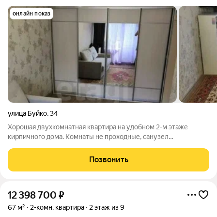
онлайн показ
улица Буйко
,
34
Хорошая двухкомнатная квартира на удобном 2-м этаже
кирпичного дома. Комнаты не проходные, санузел
раздельный. Балкон, квартира не угловая. Арт. 127704523
Позвонить
12 398 700
₽
67 м²
2-комн. квартира
2 этаж из 9