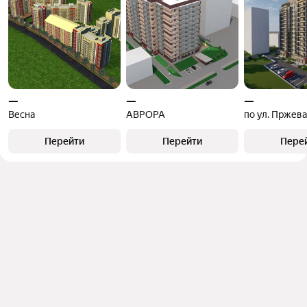
—
—
—
Весна
АВРОРА
по ул. Пржев
Перейти
Перейти
Пере