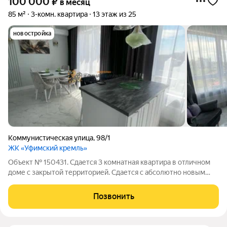
100 000
₽
в месяц
85 м²
3-комн. квартира
13 этаж из 25
новостройка
Коммунистическая улица
,
98/1
ЖК «Уфимский кремль»
Объект № 150431. Сдается 3 комнатная квартира в отличном
доме с закрытой территорией. Сдается с абсолютно новым
ремонтом, ни разу не сдавалась, в новом доме квартира. В
квартире выполнен ремонт в стиле нео-классик. В квартире
Позвонить
есть кондиционеры в