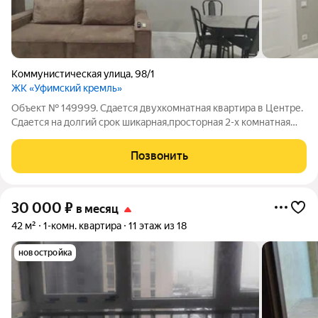
Коммунистическая улица
,
98/1
ЖК «Уфимский кремль»
Объект № 149999. Сдается двухкомнатная квартира в Центре.
Сдается на долгий срок шикарная,просторная 2-х комнатная
квартира на 7-м этаже нового ЖК премиум класса "Уфимский
Кремль"! В квартире сделан качественный евро
Позвонить
ремонт,полностью оснащена новой
30 000
₽
в месяц
42 м²
1-комн. квартира
11 этаж из 18
новостройка