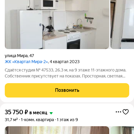
улица Мира
,
47
ЖК «Квартал Мира-2»
, 4 квартал 2023
Сдаётся студия № 47533, 26.3 м, на 9 этаже 11-этажного дома.
Собственник присутствует на показах. Просторная, светлая
студия в новом ЖК «Квартал мира» с качественным
современным ремонтом и застеклённой лоджией. Полностью
Позвонить
меблирована и готова к
35 750
₽
в месяц
31,7 м²
1-комн. квартира
1 этаж из 9