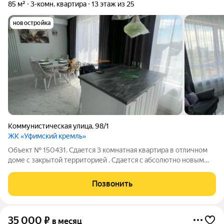
85 м²
3-комн. квартира
13 этаж из 25
новостройка
Коммунистическая улица
,
98/1
ЖК «Уфимский кремль»
Объект № 150431. Сдается 3 комнатная квартира в отличном
доме с закрытой территорией . Сдается с абсолютно новым
ремонтом, ни разу не сдавалась, в новом доме квартира. В
квартире выполнен ремонт в стиле нео-классик. В квартире
Позвонить
есть кондиционеры в
35 000
₽
в месяц