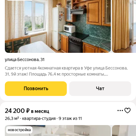
улица Бессонова
,
31
Сдается уютная 4комнатная квартира в Уфе улица Бессонова,
31, 9й этаж! Площадь 76,4 м: просторные комнаты,
продуманная планировка, раздельный санузел. Квартира
светлая и тёплая идеально для семьи. Район с развитой
Позвонить
Чат
инфраструктурой: рядом магазины,
24 200
₽
в месяц
26,3 м²
квартира-студия
9 этаж из 11
новостройка