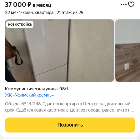
37 000
₽
в месяц
32 м²
1-комн. квартира
21 этаж из 25
новостройка
Коммунистическая улица
,
98/1
ЖК «Уфимский кремль»
Объект № 144148. Сдается квартира в Центре на длительный
срок. Сдаётся новая квартира в Центре города, ранее никто не
проживал, свежий ремонт. В пешей доступности БГМУ, БГПУ,
УУНиТ. Для проживания мебель и техника.
Позвонить