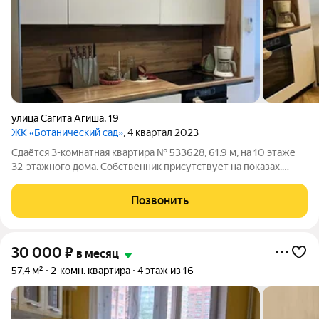
улица Сагита Агиша
,
19
ЖК «Ботанический сад»
, 4 квартал 2023
Сдаётся 3-комнатная квартира № 533628, 61.9 м, на 10 этаже
32-этажного дома. Собственник присутствует на показах.
Коммунальные платежи включены в стоимость. Счетчики
оплачиваются отдельно. По условиям проживания: можно с
Позвонить
детьми, без питомцев. Срок
30 000
₽
в месяц
57,4 м²
2-комн. квартира
4 этаж из 16