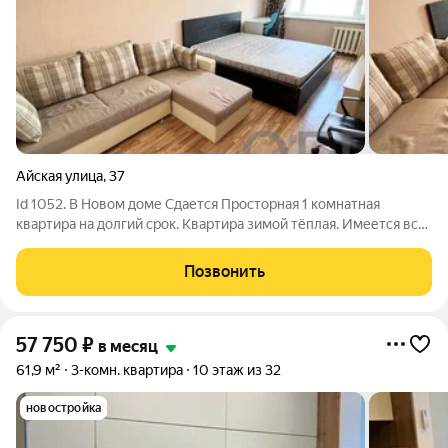
Айская улица
,
37
Id 1052. В Новом доме Сдается Просторная 1 комнатная
квартира на долгий срок. Квартира зимой тёплая. Имеется всё
необходимое для комфортного проживания. Отличная локация
дома: рядом остановка, 2 школы, детский садик, магазины,
Позвонить
супермаркеты, ТРЦ
57 750
₽
в месяц
61,9 м²
3-комн. квартира
10 этаж из 32
новостройка