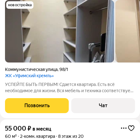
новостройка
Коммунистическая улица
,
98/1
ЖК «Уфимский кремль»
УСПЕЙТЕ БЫТЬ ПЕРВЫМ! Сдается квартира. Есть всё
необходимое для жизни. Вся мебель и техника соответствует
фотографиям. Проживание с маленькими детьми, с
животными можем обсудить индивидуально на отдельных
Позвонить
Чат
условиях. Хорошая транспортная развязка.
55 000
₽
в месяц
60 м²
2-комн. квартира
8 этаж из 20