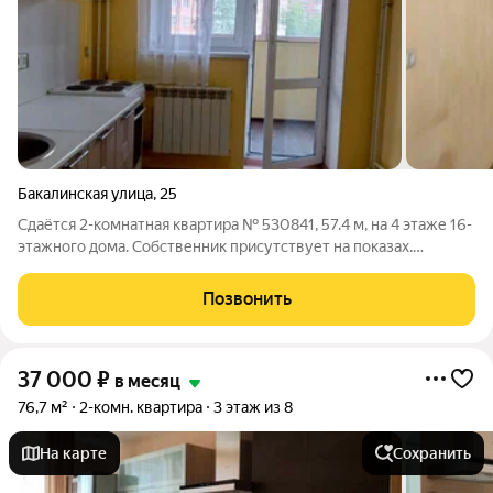
Бакалинская улица
,
25
Сдаётся 2-комнатная квартира № 530841, 57.4 м, на 4 этаже 16-
этажного дома. Собственник присутствует на показах.
Коммунальные платежи включены в стоимость. Счетчики
оплачиваются отдельно. По условиям проживания: можно с
Позвонить
детьми, без питомцев. Срок
37 000
₽
в месяц
76,7 м²
2-комн. квартира
3 этаж из 8
На карте
Сохранить