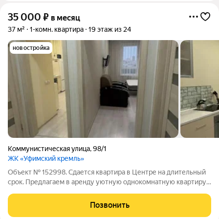
35 000
₽
в месяц
37 м²
1-комн. квартира
19 этаж из 24
новостройка
Коммунистическая улица
,
98/1
ЖК «Уфимский кремль»
Объект № 152998. Сдается квартира в Центре на длительный
срок. Предлагаем в аренду уютную однокомнатную квартиру
в новостройке в центре Уфы, по адресу: Коммунистическая
улица, 98/1. Квартира расположена на 19 этаже 24-этажного
Позвонить
дома, построенного в