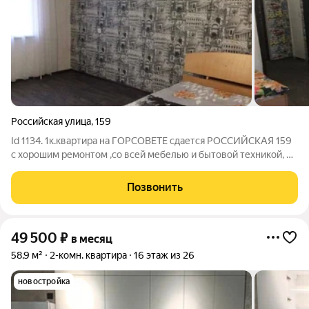
Российская улица
,
159
Id 1134. 1к.квартира на ГОРСОВЕТЕ сдается РОССИЙСКАЯ 159
с хорошим ремонтом ,со всей мебелью и бытовой техникой, в
том числе стиральная машина и двухспальная кровать , на
долгосрочную аренду, площадью 39м2 245ООвсе включено
Позвонить
49 500
₽
в месяц
58,9 м²
2-комн. квартира
16 этаж из 26
новостройка