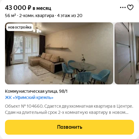
43 000
₽
в месяц
56 м²
2-комн. квартира
4 этаж из 20
новостройка
Коммунистическая улица
,
98/1
ЖК «Уфимский кремль»
Объект № 104660. Сдается двухкомнатная квартира в Центре.
Сдам на длительный срок 2-х комнатную квартиру в новом
доме, с мебелью, техникой, в центре города в ЖК "Уфимский
кремль".
Позвонить