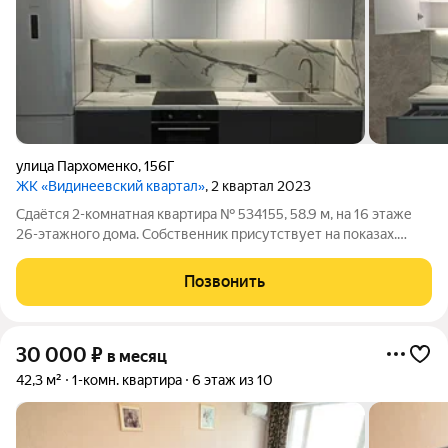
улица Пархоменко
,
156Г
ЖК «Видинеевский квартал»
, 2 квартал 2023
Сдаётся 2-комнатная квартира № 534155, 58.9 м, на 16 этаже
26-этажного дома. Собственник присутствует на показах.
Коммунальные платежи включены в стоимость. Счетчики
оплачиваются отдельно. По условиям проживания: без детей,
Позвонить
без питомцев. Срок
30 000
₽
в месяц
42,3 м²
1-комн. квартира
6 этаж из 10