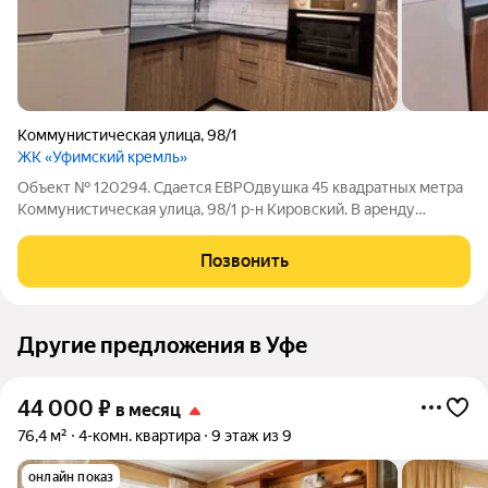
Коммунистическая улица
,
98/1
ЖК «Уфимский кремль»
Объект № 120294. Сдается ЕВРОдвушка 45 квадратных метра
Коммунистическая улица, 98/1 р-н Кировский. В аренду
предлагается стильная видовая 2-комн. квартира в центре
города в новом доме бизнес-класса. Площадь квартиры 45
Позвонить
кв.м. (с учетом лоджий). В
Другие предложения в Уфе
44 000
₽
в месяц
76,4 м²
4-комн. квартира
9 этаж из 9
онлайн показ