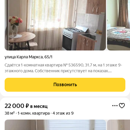
улица Карла Маркса
,
65/1
Сдаётся 1-комнатная квартира № 536590, 31.7 м, на 1 этаже 9-
этажного дома. Собственник присутствует на показах.
Коммунальные платежи включены в стоимость. Счетчики
оплачиваются отдельно. По условиям проживания: можно с
Позвонить
детьми, можно с питомцами. Срок
22 000
₽
в месяц
38 м²
1-комн. квартира
4 этаж из 9