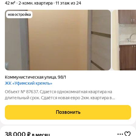
42 м²
2-комн. квартира
11 этаж из 24
новостройка
Коммунистическая улица
,
98/1
ЖК «Уфимский кремль»
Объект № 87637. Сдается однокомнатная квартира на
длительный срок. Сдаётся новая евро 2км. квартира в
Уфимском Кремле. Свежий ремонт, всё новое, никто не жил.
Большая лоджия. Преимущество семейным парам. Без
Позвонить
животных. Не курящим.
38 000
₽
в месяц