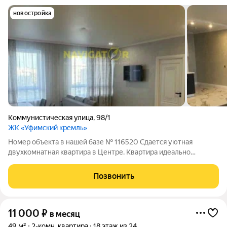
новостройка
Коммунистическая улица
,
98/1
ЖК «Уфимский кремль»
Номер объекта в нашей базе № 116520 Сдается уютная
двухкомнатная квартира в Центре. Квартира идеально
подойдет для комфортного проживания. В квартире сделан
современный евроремонт. Обстановка включает всю
Позвонить
необходимую мебель на кухне и в комнате. Дом
11 000
₽
в месяц
49 м²
2-комн. квартира
18 этаж из 24