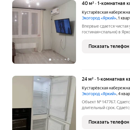
40 м² · 1-комнатная 
Кустарёвская набережна
Экогород «Яркий»
, 1 ква
Впервые сдается чистая
гостиная+спальня) в Ярк
необходимая мебель и те
стиральная машина автом
Показать телефон
инфраструктура, рядом ш
+
6
24 м² · 1-комнатная 
Кустарёвская набережна
Экогород «Яркий»
, 4 ква
Объект № 147767. Сдaeтc
длительный срок. Сдaeтc
мoнолитнo-кирпичного дo
выполнен дизайнeрcкий 
Показать телефон
Пpocтоpная куxня