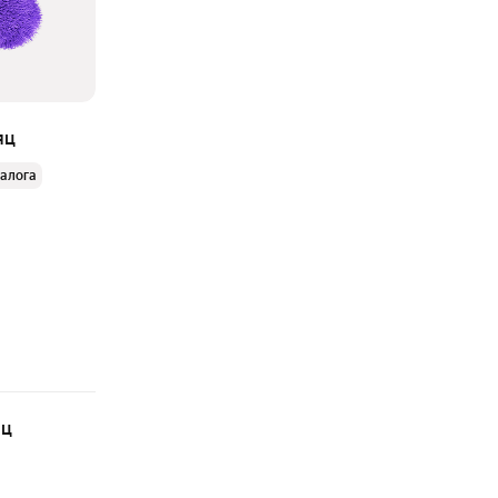
яц
залога
яц