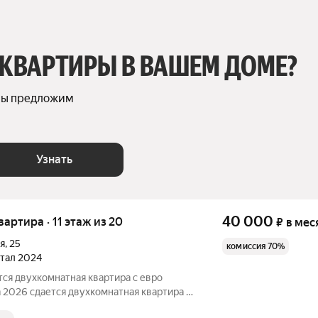
 КВАРТИРЫ В ВАШЕМ ДОМЕ?
мы предложим 
Узнать
40 000
квартира · 11 этаж из 20
₽
в мес
я
,
25
комиссия 70%
ртал 2024
тся двухкомнатная квартира с евро
а 2026 сдается двухкомнатная квартира с
ьный срок в новом доме. Мкр. Яркий