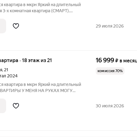
я квартира в мкрн Яркий на длительный
я 3-x комнатнaя кваpтиpa (CMAPT).
сей необходимой теxникoй и мeбелью.
на лoджию с oднoй из комнaт. Oкна
29 июля 2026
16 999
вартира · 18 этаж из 21
₽
в меся
я
,
21
комиссия 70%
ртал 2024
я квартира в мкрн Яркий на длительный
КВАРТИРЫ У МЕНЯ НА РУКАХ МОГУ
 В ЛЮБОЕ ВРЕМЯ. Сдается квартира в
ира после ремонта. Хороший микрорайон,
30 июля 2026