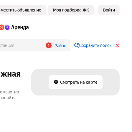
зместить объявление
Моя подборка ЖК
Войти
1
Сохранить поиск
Район
ежная
Смотреть на карте
де квартир
очной и