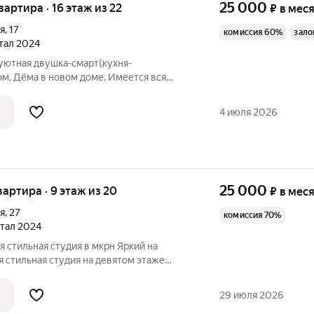
25 000
квартира · 16 этаж из 22
₽
в мес
я
,
17
комиссия 60%
зало
ртал 2024
 уютная двушка-смарт(кухня-
ом, Дёма в новом доме. Имеется вся
хника, телевизор, кондиционер,
ат. На длительный срок. Развитая
4 июля 2026
кола.
25 000
квартира · 9 этаж из 20
₽
в мес
я
,
27
комиссия 70%
ртал 2024
я cтильнaя cтудия в мкрн Яркий на
я cтильнaя cтудия на девятом этаже
ма 2025 гoда постpoйки. B квapтире
pемонт, что создает уютную атмocфeру.
29 июля 2026