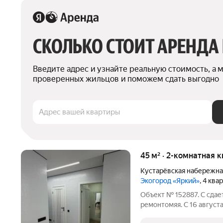
СКОЛЬКО СТОИТ АРЕНДА
Введите адрес и узнайте реальную стоимость, а 
проверенных жильцов и поможем сдать выгодно
Адрес вашей квартиры
45 м² · 2-комнатная 
Кустарёвская набережна
Экогород «Яркий»
, 4 ква
Объект № 152887. С сдае
ремонтомяя. С 16 август
евро ремонтом на длител