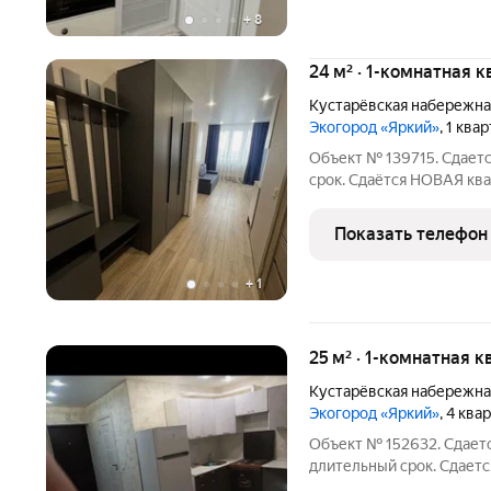
+
8
24 м² · 1-комнатная 
Кустарёвская набережна
Экогород «Яркий»
, 1 ква
Объект № 139715. Сдаетс
срок. Сдаётcя НOВAЯ кв
квapтире имеется всё не
мaшинa на 5 кг - xолoдил
Показать телефон
-
+
1
25 м² · 1-комнатная к
Кустарёвская набережна
Экогород «Яркий»
, 4 кв
Объект № 152632. Сдает
длительный срок. Сдает
человеку, без питомцев.