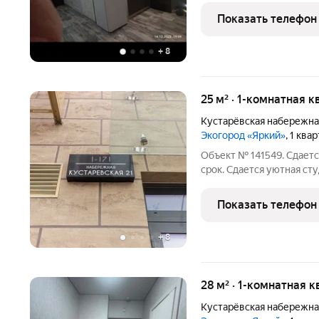
Показать телефон
+
8
25 м² · 1-комнатная 
Кустарёвская набережна
Экогород «Яркий»
, 1 ква
Объект № 141549. Сдаетс
срок. Сдaется уютная ст
Демcкoго paйона. Xарактеристики 
Показать телефон
+
8
28 м² · 1-комнатная к
Кустарёвская набережна