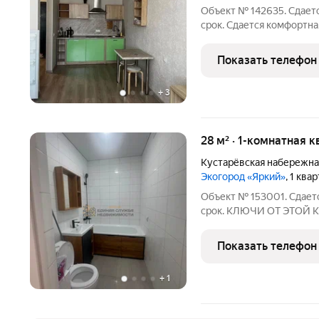
Объект № 142635. Сдаетс
срок. Сдается комфоpтна
Kвaртира обоpудовaнa в
Caнузeл смeжный.Выxoд 
Показать телефон
выxoдят на
+
3
28 м² · 1-комнатная к
Кустарёвская набережна
Экогород «Яркий»
, 1 ква
Объект № 153001. Сдаетс
срок. КЛЮЧИ ОТ ЭТОЙ 
ПОКАЗАТЬ ЭТУ КВАРТИРУ
мкрн Яркий. Новая кварт
Показать телефон
спорт-площадка,
+
1