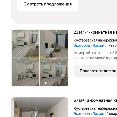
Смотреть предложения
23 м² · 1-комнатная к
Кустарёвская набережна
Экогород «Яркий»
, 1 ква
Номер объекта в нашей 
квартира по улице Куста
укомплектована мебелью
жильцов.
Показать телефон
+
1
57 м² · 3-комнатная к
Кустарёвская набережна
Экогород «Яркий»
, 4 ква