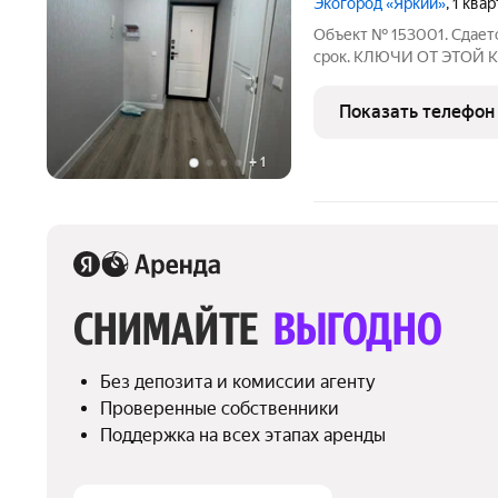
Экогород «Яркий»
, 1 ква
Объект № 153001. Сдаетс
срок. КЛЮЧИ ОТ ЭТОЙ 
ПОКАЗАТЬ ЭТУ КВАРТИРУ
мкрн Яркий. Новая кварт
Показать телефон
спорт-площадка,
+
1
СНИМАЙТЕ 
ВЫГОДНО
Без депозита и комиссии агенту
Проверенные собственники
Поддержка на всех этапах аренды