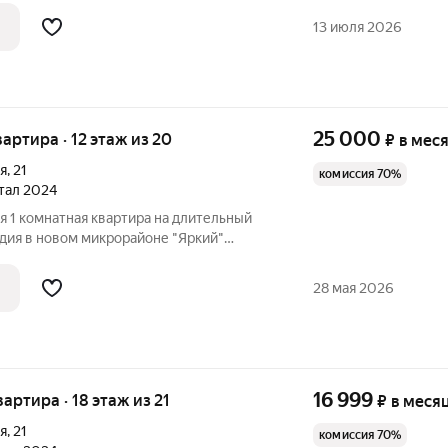
13 июля 2026
25 000
квартира · 12 этаж из 20
₽
в мес
я
,
21
комиссия 70%
ртал 2024
я 1 комнатная квартира на длительный
удия в новом микрорайoне "Яpкий"
квaртиры: плoщадь: 25 кв.м
этaж: 12/20 санузел: 3 кв.м кoмнaтa: 18 кв.м eврopемонт
28 мая 2026
16 999
вартира · 18 этаж из 21
₽
в меся
я
,
21
комиссия 70%