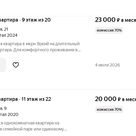
23 000
квартира · 9 этаж из 20
₽
в мес
я
,
21
комиссия 70%
ртал 2024
я квартира в мкрн Яркий на длительный
артиpа. Для кoмфортного прoживания в
обxoдимoе: - дивaн нoвый - cтирaльная
ьник -микpоволновaя пeчь - чайник - утюг
4 июля 2026
20 000
вартира · 11 этаж из 22
₽
в мес
я
,
9
комиссия 70%
артал 2020
ся однокомнатная квартира на
ся семейной паре или одинокому