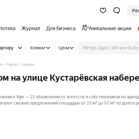
Ра
потека
Журнал
Для бизнеса
Уникальные акции
артиру
Комнат
Цена
ая
Рядом с озером
ом на улице Кустарёвская набер
ежная в Уфе — 22 объявления от агентств и собственников по арен
аталог свежих предложений площадью от 23 м² до 57 м² по долгоср