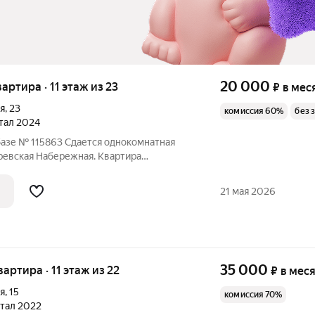
20 000
вартира · 11 этаж из 23
₽
в мес
я
,
23
комиссия 60%
без 
ртал 2024
базе № 115863 Сдается однокомнатная
ревская Набережная. Квартира
 и техникой. Рассмотрим порядочных
21 мая 2026
35 000
вартира · 11 этаж из 22
₽
в мес
я
,
15
комиссия 70%
ртал 2022