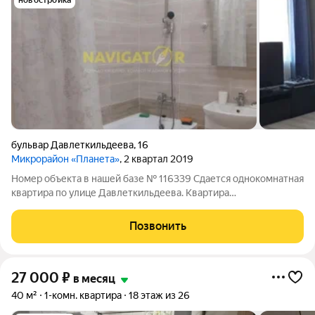
новостройка
бульвар Давлеткильдеева
,
16
Микрорайон «Планета»
, 2 квартал 2019
Номер объекта в нашей базе № 116339 Сдается однокомнатная
квартира по улице Давлеткильдеева. Квартира
укомплектована мебелью и техникой. Рассмотрим
порядочных жильцов.
Позвонить
27 000
₽
в месяц
40 м²
1-комн. квартира
18 этаж из 26