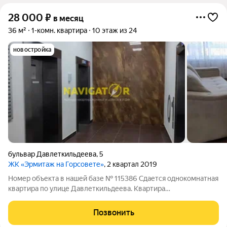
28 000
₽
в месяц
36 м²
1-комн. квартира
10 этаж из 24
новостройка
бульвар Давлеткильдеева
,
5
ЖК «Эрмитаж на Горсовете»
, 2 квартал 2019
Номер объекта в нашей базе № 115386 Сдается однокомнатная
квартира по улице Давлеткильдеева. Квартира
укомплектована мебелью и техникой. Рассмотрим
порядочных жильцов.
Позвонить