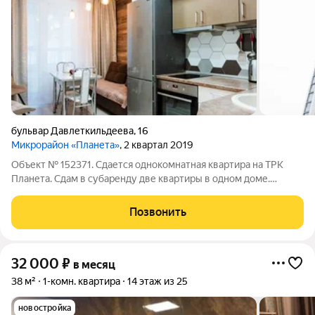
бульвар Давлеткильдеева
,
16
Микрорайон «Планета»
, 2 квартал 2019
Объект № 152371. Сдается однокомнатная квартира на ТРК
Планета. Сдам в субаренду две квартиры в одном доме.
Однокомнатная квартира площадь 48 кВ и двухкомнатная
площадью 56 кВ, на 27 этажи( из окон вид на речку и на
Позвонить
планету). В квартирах абсолютно
32 000
₽
в месяц
38 м²
1-комн. квартира
14 этаж из 25
новостройка