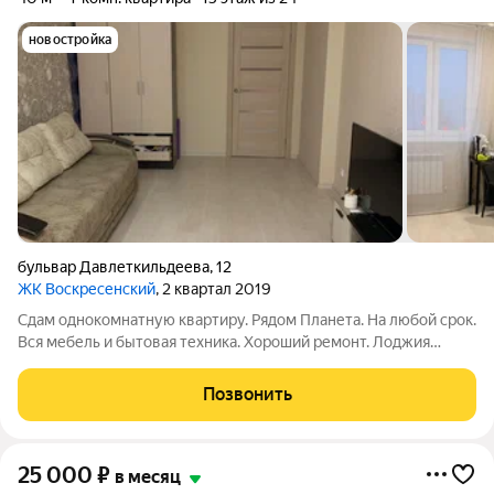
новостройка
бульвар Давлеткильдеева
,
12
ЖК Воскресенский
, 2 квартал 2019
Сдам однокомнатную квартиру. Рядом Планета. На любой срок.
Вся мебель и бытовая техника. Хороший ремонт. Лоджия
застекленная. Проведен интернет и телевидение. Рядом есть
все необходимое для комфортной жизни: школа, садик,
Позвонить
магазины, транспортная
25 000
₽
в месяц