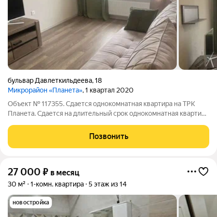
бульвар Давлеткильдеева
,
18
Микрорайон «Планета»
, 1 квартал 2020
Объект № 117355. Сдается однокомнатная квартира на ТРК
Планета. Сдается на длительный срок однокомнатная квартира
бульвар Х. Давлетшиной, д.18 21/25 этаж, 45/20 12, лоджия. В
квартире свежий, капитальный ремонт.
Позвонить
27 000
₽
в месяц
30 м²
1-комн. квартира
5 этаж из 14
новостройка