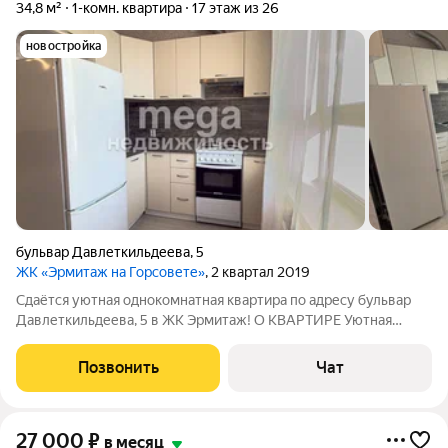
34,8 м²
1-комн. квартира
17 этаж из 26
новостройка
бульвар Давлеткильдеева
,
5
ЖК «Эрмитаж на Горсовете»
, 2 квартал 2019
Сдаётся уютная однокомнатная квартира по адресу бульвар
Давлеткильдеева, 5 в ЖК Эрмитаж! О КВАРТИРЕ Уютная
квартира с косметическим ремонтом В наличии необходимая
мебель и техника Всё в отличном состоянии, готово к
Позвонить
Чат
заселению ИНФРАСТРУКТУРА
27 000
₽
в месяц