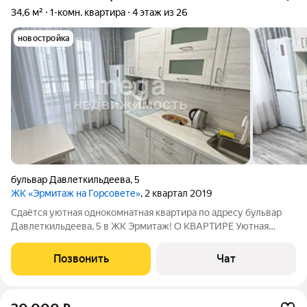
34,6 м²
1-комн. квартира
4 этаж из 26
новостройка
бульвар Давлеткильдеева
,
5
ЖК «Эрмитаж на Горсовете»
, 2 квартал 2019
Сдаётся уютная однокомнатная квартира по адресу бульвар
Давлеткильдеева, 5 в ЖК Эрмитаж! О КВАРТИРЕ Уютная
квартира с косметическим ремонтом В наличии необходимая
мебель и техника. Отсутствует духовой шкаф! Всё в отличном
Позвонить
Чат
состоянии ИНФРАСТРУКТУРА