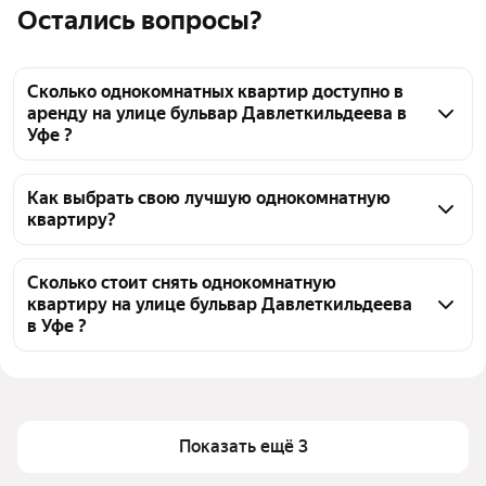
Остались вопросы?
Сколько однокомнатных квартир доступно в
аренду на улице бульвар Давлеткильдеева в
Уфе ?
На Яндекс Недвижимости на улице бульвар 
Давлеткильдеева в Уфе доступно в аренду 20 
Как выбрать свою лучшую однокомнатную
квартиру?
однокомнатных квартир, из них 23 объявления от 
агентств
Чтобы снять 1-комнатную квартиру на улице 
бульвар Давлеткильдеева, воспользуйтесь 
Сколько стоит снять однокомнатную
квартиру на улице бульвар Давлеткильдеева
удобными фильтрами и сортировкой для выбора 
в Уфе ?
среди предложений в выбранном районе
Цена за квадратный метр
550 — 1 061 ₽
Помимо удобной сортировки по цене аренды вы 
можете отсортировать результаты по стоимости 
Площадь
30 — 48 м²
квадратного метра или площади
Показать ещё 3