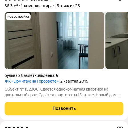
36,3 м²
1-комн. квартира
15 этаж из 26
новостройка
бульвар Давлеткильдеева
,
5
ЖК «Эрмитаж на Горсовете»
, 2 квартал 2019
Объект № 152306. Сдается однокомнатная квартира на
длительный срок. Сдаётся квартира на 15 этаже. Новый дом,
три лифта, консьерж. В стилобате дома магазины, кафе,
прачечная. В квартире свежий ремонт, никто не проживал.
Позвонить
Сдаётся предпочтительно