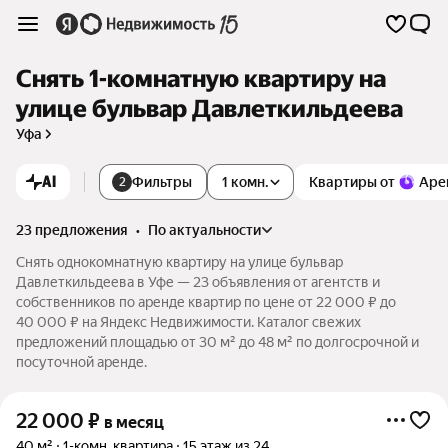
Снять 1-комнатную квартиру на
улице бульвар Давлеткильдеева
Уфа
AI
Фильтры
1 комн.
Квартиры от
Аре
2
23 предложения
•
по актуальности
Снять однокомнатную квартиру на улице бульвар
Давлеткильдеева в Уфе — 23 объявления от агентств и
собственников по аренде квартир по цене от 22 000 ₽ до
40 000 ₽ на Яндекс Недвижимости. Каталог свежих
предложений площадью от 30 м² до 48 м² по долгосрочной и
посуточной аренде.
22 000
₽
в месяц
40 м²
1-комн. квартира
15 этаж из 24