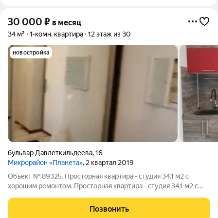
30 000
₽
в месяц
34 м²
1-комн. квартира
12 этаж из 30
новостройка
бульвар Давлеткильдеева
,
16
Микрорайон «Планета»
, 2 квартал 2019
Объект № 89325. Просторная квартира - студия 34,1 м2 с
хорошим ремонтом. Просторная квартира - студия 34,1 м2 с
хорошим ремонтом в доме по адресу бульвар
Давлеткильдеева 16. 12й этаж. В доме консъерж, 4 лифта. В
Позвонить
прихожей удобный и вместительный шкаф