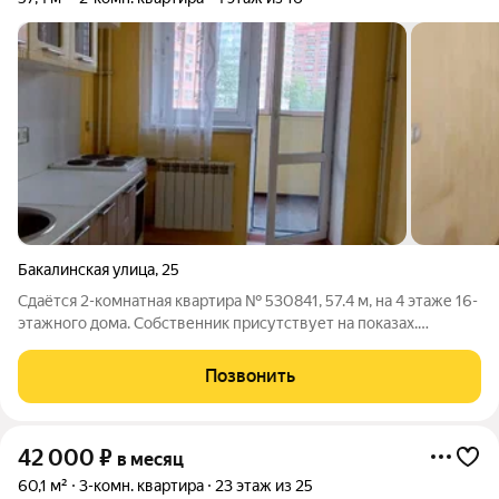
Бакалинская улица
,
25
Сдаётся 2-комнатная квартира № 530841, 57.4 м, на 4 этаже 16-
этажного дома. Собственник присутствует на показах.
Коммунальные платежи включены в стоимость. Счетчики
оплачиваются отдельно. По условиям проживания: можно с
Позвонить
детьми, без питомцев. Срок
42 000
₽
в месяц
60,1 м²
3-комн. квартира
23 этаж из 25