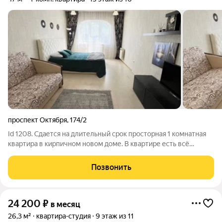
проспект Октября
,
174/2
Id 1208. Сдается на длительный срок просторная 1 комнатная
квартира в кирпичном новом доме. В квартире есть всё
необходимое для проживания; - Дом новый, консьерж,
видеонаблюдение, 2 лифта, подземный паркинг, въезд к
Позвонить
подъездам закрыт, детская
24 200
₽
в месяц
26,3 м²
квартира-студия
9 этаж из 11