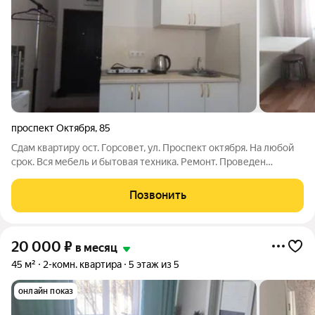
проспект Октября
,
85
Сдам квартиру ост. Горсовет, ул. Проспект октября. На любой
срок. Вся мебель и бытовая техника. Ремонт. Проведен
интернет и кабельное тв. Бронированная дверь. Место тихое.
Рядом находятся остановка, магазины, парк Гафури. Показ в
Позвонить
любое время.
20 000
₽
в месяц
45 м²
2-комн. квартира
5 этаж из 5
онлайн показ