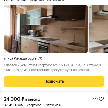
улица Рихарда Зорге
,
70
Сдаётся 2-комнатная квартира № 516350, 76.7 м, на 3 этаже 8-
этажного дома. Собственник присутствует на показах.
Коммунальные платежи оплачиваются отдельно. Счетчики
оплачиваются отдельно. По условиям проживания: можно с
Позвонить
детьми, без питомцев. Из
24 000
₽
в месяц
37 м²
1-комн. квартира
5 этаж из 6