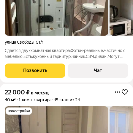
улица Свободы
,
51/1
Сдается двухкомнатная квартира.Фотки-реальные.Частично с
мебелью.Есть:кухонный гарнитур,чайник,СВЧ,диван.Могут
привезти два шкафа.Семейной паре,девушкам,парням.Риелтор
работаю с выездом.Могу показать в любое время.
Позвонить
Чат
22 000
₽
в месяц
40 м²
1-комн. квартира
15 этаж из 24
новостройка