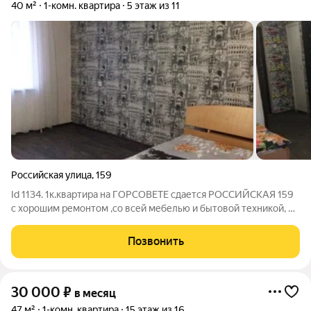
40 м²
1-комн. квартира
5 этаж из 11
Российская улица
,
159
Id 1134. 1к.квартира на ГОРСОВЕТЕ сдается РОССИЙСКАЯ 159
с хорошим ремонтом ,со всей мебелью и бытовой техникой, в
том числе стиральная машина и двухспальная кровать , на
долгосрочную аренду, площадью 39м2 245ООвсе включено
Позвонить
30 000
₽
в месяц
47 м²
1-комн. квартира
15 этаж из 16