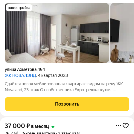
новостройка
улица Ахметова
,
154
ЖК НОВАЛЭНД
, 4 квартал 2023
Сдаётся новая меблированная квартира с видом на реку ЖК
Novaland, 23 этаж От собственника Евротрешка: кухня-
гостиная + 2 отдельные комнаты. Квартира полностью готова к
заезду. Расположение: 23 этаж, панорамный вид на реку прямо
Позвонить
из окон.
37 000
₽
в месяц
76,7 м²
2-комн. квартира
3 этаж из 8