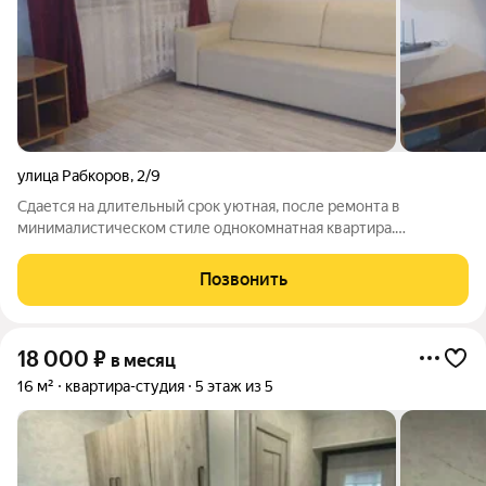
улица Рабкоров
,
2/9
Сдается на длительный срок уютная, после ремонта в
минималистическом стиле однокомнатная квартира.
Авторский дизайн интерьера. Пластиковые окна, ламинат, с/у
кафель. Имеется большая застекленная лоджия. Из мебели:
Позвонить
новый кухонный гарнитур, шкаф, стол,
18 000
₽
в месяц
16 м²
квартира-студия
5 этаж из 5