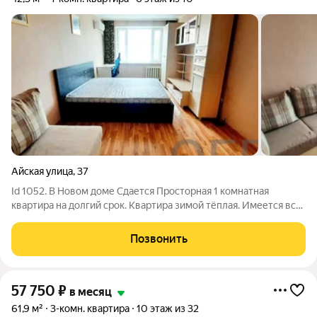
Айская улица
,
37
Id 1052. В Новом доме Сдается Просторная 1 комнатная
квартира на долгий срок. Квартира зимой тёплая. Имеется всё
необходимое для комфортного проживания. Отличная локация
дома: рядом остановка, 2 школы, детский садик, магазины,
Позвонить
супермаркеты, ТРЦ
57 750
₽
в месяц
61,9 м²
3-комн. квартира
10 этаж из 32