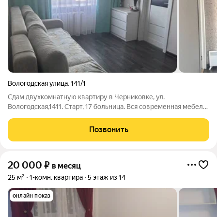
Вологодская улица
,
141/1
Сдам двухкомнатную квартиру в Черниковке, ул.
Вологодская,1411. Старт, 17 больница. Вся современная мебель
и бытовая техника. Ремонт. Бронированная дверь. Проведен
интернет и телевидение. Рядом есть все необходимое для
Позвонить
комфортной жизни: школа, садик,
20 000
₽
в месяц
25 м²
1-комн. квартира
5 этаж из 14
онлайн показ