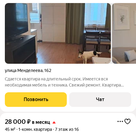
улица Менделеева
,
162
Сдается квартира на длительный срок. Имеется вся
необходимая мебель и техника. Свежий ремонт. Квартира
удобна для проживания одного/двух человек. Возле дома
закрытая парковка со шлагбаумом (открывается по брелку).
Позвонить
Чат
Ухоженный двор, доброжелательные
28 000
₽
в месяц
45 м²
1-комн. квартира
7 этаж из 16