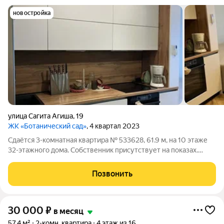
новостройка
улица Сагита Агиша
,
19
ЖК «Ботанический сад»
, 4 квартал 2023
Сдаётся 3-комнатная квартира № 533628, 61.9 м, на 10 этаже
32-этажного дома. Собственник присутствует на показах.
Коммунальные платежи включены в стоимость. Счетчики
оплачиваются отдельно. По условиям проживания: можно с
Позвонить
детьми, без питомцев. Срок
30 000
₽
в месяц
57,4 м²
2-комн. квартира
4 этаж из 16