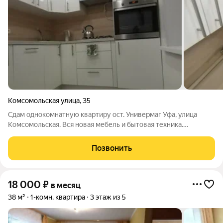
Комсомольская улица
,
35
Сдам однокомнатную квартиру ост. Универмаг Уфа, улица
Комсомольская. Вся новая мебель и бытовая техника.
Проведен интернет и кабельное телевидение. Балкон
застеклен. На любой срок. Отличный вид из окна, удобная
Позвонить
парковка, в шаговой доступности
18 000
₽
в месяц
38 м²
1-комн. квартира
3 этаж из 5