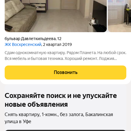
бульвар Давлеткильдеева
,
12
ЖК Воскресенский
, 2 квартал 2019
Сдам однокомнатную квартиру. Рядом Планета. На любой срок.
Вся мебель и бытовая техника. Хороший ремонт. Лоджия
застекленная. Проведен интернет и телевидение. Рядом есть
все необходимое для комфортной жизни: школа, садик,
Позвонить
магазины, транспортная
Сохраняйте поиск и не упускайте
новые объявления
Снять квартиру, 1-комн., без залога, Бакалинская
улица в Уфе