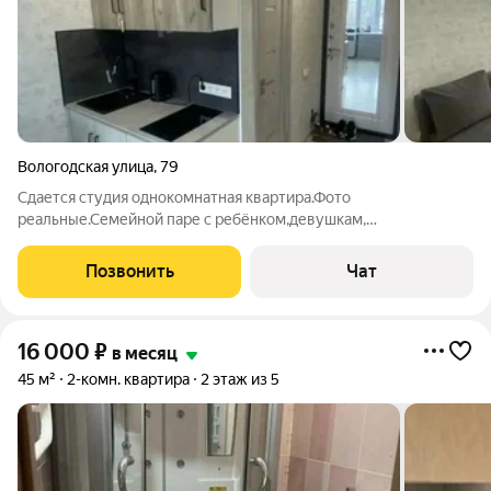
Вологодская улица
,
79
Сдается студия однокомнатная квартира.Фото
реальные.Семейной паре с ребёнком,девушкам,
парням.Риелтор работаю с выездом.Могу показать в любое
время.
Позвонить
Чат
16 000
₽
в месяц
45 м²
2-комн. квартира
2 этаж из 5