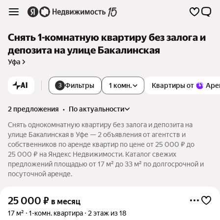
Снять 1-комнатную квартиру без залога и
депозита на улице Бакалинская
Уфа
AI
Фильтры
1 комн.
Квартиры от
Аре
3
2 предложения
•
по актуальности
Снять однокомнатную квартиру без залога и депозита на
улице Бакалинская в Уфе — 2 объявления от агентств и
собственников по аренде квартир по цене от 25 000 ₽ до
25 000 ₽ на Яндекс Недвижимости. Каталог свежих
предложений площадью от 17 м² до 33 м² по долгосрочной и
посуточной аренде.
25 000
₽
в месяц
17 м²
1-комн. квартира
2 этаж из 18