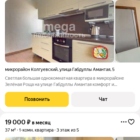
микрорайон Колгуевский
,
улица Габдуллы Амантая
,
5
Светлая большая однокомнатная квартира в микрорайоне
Зелёная Роща на улице Габдуллы Амантая комфорт и
удобство! О КВАРТИРЕ Полностью меблирована: диван,
комод, рабочий стол, кухонный гарнитур, кухонный стол и
Позвонить
Чат
стулья Гардеробная оборудованная
19 000
₽
в месяц
37 м²
1-комн. квартира
3 этаж из 5