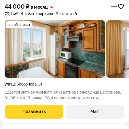
44 000
₽
в месяц
76,4 м²
4-комн. квартира
9 этаж из 9
онлайн показ
улица Бессонова
,
31
Сдается уютная 4комнатная квартира в Уфе улица Бессонова,
31, 9й этаж! Площадь 76,4 м: просторные комнаты,
продуманная планировка, раздельный санузел. Квартира
светлая и тёплая идеально для семьи. Район с развитой
Позвонить
Чат
инфраструктурой: рядом магазины,