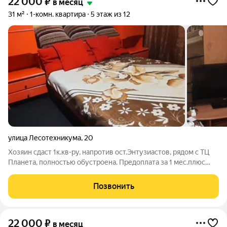
22 000
₽
в месяц
31 м²
1-комн. квартира
5 этаж из 12
улица Лесотехникума
,
20
Хозяин сдаст 1к.кв-ру, напротив ост.Энтузиастов, рядом с ТЦ
Планета, полностью обустроена. Предоплата за 1 мес.плюс
счетчики и плюс интернет либо 24т.всё включено.
Проживание минимум по договору от 6 мес.и больше. Залог
Позвонить
10т. При проживании менее 6
22 000
₽
в месяц