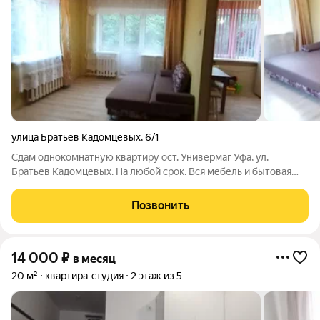
улица Братьев Кадомцевых
,
6/1
Сдам однокомнатную квартиру ост. Универмаг Уфа, ул.
Братьев Кадомцевых. На любой срок. Вся мебель и бытовая
техника. Ремонт. Лоджия застекленная. Проведен интернет и
телевидение. Рядом есть все необходимое для комфортной
Позвонить
жизни: школа, садик,
14 000
₽
в месяц
20 м²
квартира-студия
2 этаж из 5