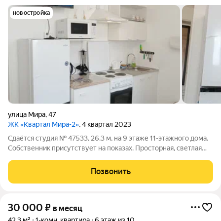
новостройка
улица Мира
,
47
ЖК «Квартал Мира-2»
, 4 квартал 2023
Сдаётся студия № 47533, 26.3 м, на 9 этаже 11-этажного дома.
Собственник присутствует на показах. Просторная, светлая
студия в новом ЖК «Квартал мира» с качественным
современным ремонтом и застеклённой лоджией. Полностью
Позвонить
меблирована и готова к
30 000
₽
в месяц
42,3 м²
1-комн. квартира
6 этаж из 10