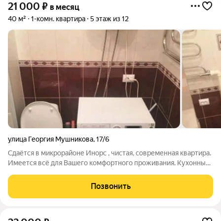
21 000
₽
в месяц
40 м²
1-комн. квартира
5 этаж из 12
улица Георгия Мушникова
,
17/6
Сдаётся в микрорайоне Инорс , чистая, современная квартира.
Имеется всё для Вашего комфортного проживания. Кухонный
гарнитур современный, благородного салатноготцвета , СВЧ-
печь , встроенные духовой электрический шкаф и плита
Позвонить
электрическая , двойная