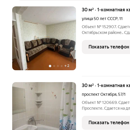
30 м² · 1-комнатная к
улица 50 лет СССР
,
11
Объект № 152907. Сдает
Октябрьском районе.. Сд
ост. Спортивная. Кварти
изолированные, сан узел
Показать телефон
укомплектована всей
+
2
30 м² · 1-комнатная к
проспект Октября
,
57/1
Объект № 120669. Сдает
Проспекте. Сдается на д
девушкам 1-комнатная кв
двор, тихое место, до ос
Показать телефон
холодильник, стиральная