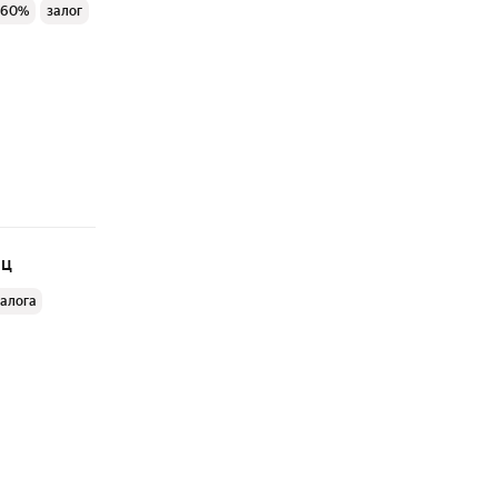
 60%
залог
яц
залога