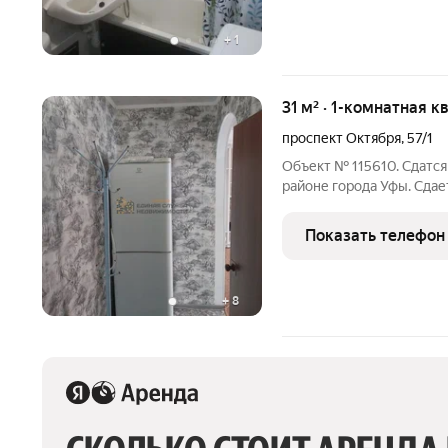
+
1
31 м² · 1-комнатная к
проспект Октября
,
57/1
Объект № 115610. Сдатся
районе города Уфы. Сдае
районе Спортивной . ква
Показать телефон
+
8