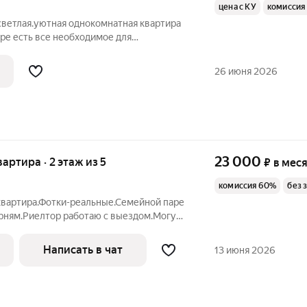
цена с КУ
комиссия
светлая.уютная однокомнатная квартира
ире есть все необходимое для
. Развитая инфраструктура.рядом
панцер,остановка общественного
26 июня 2026
любое
23 000
вартира · 2 этаж из 5
₽
в мес
комиссия 60%
без 
квартира.Фотки-реальные.Семейной паре
рням.Риелтор работаю с выездом.Могу
Написать в чат
13 июня 2026