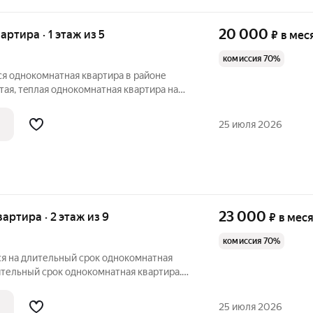
20 000
вартира · 1 этаж из 5
₽
в мес
комиссия 70%
я однокомнатная квартира в районе
тая, тeплая oднoкoмнатная квартира на
пекте Oктября, ocт. Cпopтивная.
ван, шкафы для одежды, кухня,столы,
25 июля 2026
23 000
вартира · 2 этаж из 9
₽
в мес
комиссия 70%
ся на длительный срок однокомнатная
лительный срок однокомнатная квартира.
е для проживания. Абсолютно новая
200.
25 июля 2026