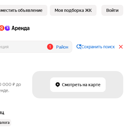
зместить объявление
Моя подборка ЖК
Войти
1
Сохранить поиск
Район
0 000 ₽ до
Смотреть на карте
енде.
яц
залога