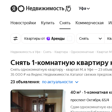
Уфа
Новостройки
Купить
Снять
Коммерческая
И
Квартиры от
Снять
Кв
Недвижимость в Уфе
Снять
Квартира
Однокомнатные
Квартал М
Снять 1-комнатную квартиру 
Снять однокомнатную квартиру - квартал М, в Уфе — 23 объяв
35 000 ₽ на Яндекс Недвижимости. Каталог свежих предложе
23 объявления:
по актуальности
40 м² · 1-комнатная 
проспект Октября
,
65/4
Сдам однокомнатную квар