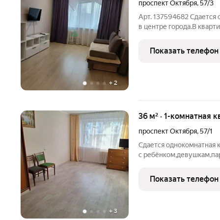
проспект Октября
,
57/3
Арт. 137594682 Сдается 
в центре города.В кварт
комфортного проживания
магазины ,кафе,онкодис
Показать телефон
транспорта. Покажем в 
+
2
36 м² · 1-комнатная к
проспект Октября
,
57/1
Сдается однокомнатная 
с ребёнком,девушкам,па
показать в любое время.
Показать телефон
+
3