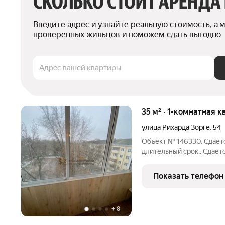
СКОЛЬКО СТОИТ АРЕНДА
Введите адрес и узнайте реальную стоимость, а 
проверенных жильцов и поможем сдать выгодно
Адрес вашей квартиры
35 м² · 1-комнатная к
улица Рихарда Зорге
,
54
Объект № 146330. Сдает
длительный срок.. Сдает
длительный срок .Мебель
Показать телефон
+
8