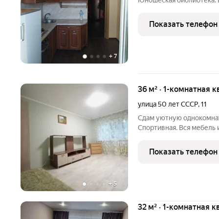
Юношеская библиотека. В
интернет и кабельное те
Отличный вид из окна, у
Показать телефон
несколько
+
7
36 м² · 1-комнатная к
улица 50 лет СССР
,
11
Сдам уютную однокомнатн
Спортивная. Вся мебель 
кабельное тв. На любой 
во дворе. Заехать можно
Показать телефон
+
5
32 м² · 1-комнатная к