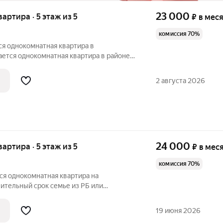
23 000
вартира · 5 этаж из 5
₽
в мес
комиссия 70%
ся однокомнатная квартира в
ается однокомнатная квартира в районе
ра с косметическим ремонтом, комнаты
 в кафеле. Квартира полностью
2 августа 2026
24 000
вартира · 5 этаж из 5
₽
в мес
комиссия 70%
ся однокомнатная квартира на
лительный срок семье из РБ или
артира. Остановка Спортивная. Окна во
тановки 5 минут пешком. Есть
19 июня 2026
 машина.