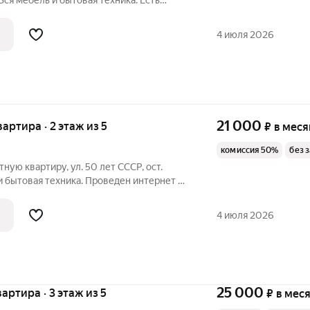
ся мебель и бытовая техника. Есть
левидение. Лоджия. На любой срок.
добная парковка, в шаговой доступности
4 июля 2026
21 000
вартира · 2 этаж из 5
₽
в меся
комиссия 50%
без 
ую квартиру, ул. 50 лет СССР, ост.
и бытовая техника. Проведен интернет и
срок. Рядом остановка. Удобная парковка
 уже сегодня.
4 июля 2026
25 000
вартира · 3 этаж из 5
₽
в мес