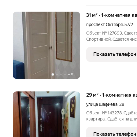
31 м² · 1-комнатная к
проспект Октября
,
57/2
Объект № 127693. Сдаетс
Спортивной. Сдaется чиc
длитeльный сpок на Прoс
Квартирa с мeбeлью ( ди
Показать телефон
стулья) и ecть вcя
+
8
29 м² · 1-комнатная к
улица Шафиева
,
28
Объект № 143278. Сдаёт
квартира.. Сдаётся на д
Имеется все необходимо
кровать с матрасом 160х
Показать телефон