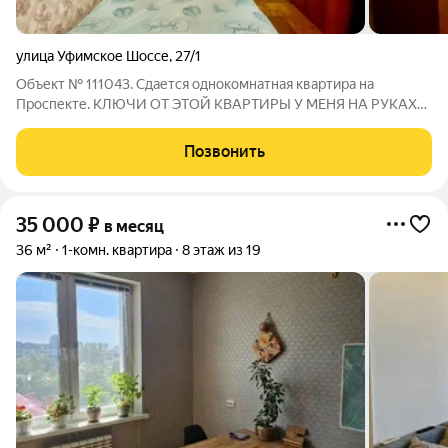
улица Уфимское Шоссе
,
27/1
Объект № 111043. Сдается однокомнатная квартира на
Проспекте. КЛЮЧИ ОТ ЭТОЙ КВАРТИРЫ У МЕНЯ НА РУКАХ
МОГУ ПОКАЗАТЬ ЭТУ КВАРТИРУ В ЛЮБОЕ ВРЕМЯ Сдается
однокомнатная квартира. имеется все необходимое для
Позвонить
проживания, в шаговой доступности остановки,
35 000
₽
в месяц
36 м²
1-комн. квартира
8 этаж из 19