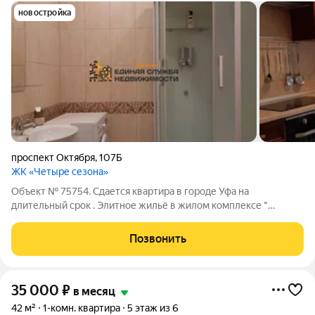
новостройка
проспект Октября
,
107Б
ЖК «Четыре сезона»
Объект № 75754. Сдается квартира в городе Уфа на
длительный срок . Элитное жильё в жилом комплексе "
Четыре сезона" рядом с благоустроенным парком и всей
необходимой инфраструктурой сдаётся для комфортного
Позвонить
длительного проживания. Подробности по
35 000
₽
в месяц
42 м²
1-комн. квартира
5 этаж из 6