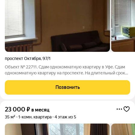
проспект Октября
,
97/1
Объект № 22711. Сдам однокомнатную квартиру в Уфе. Сдам
однокомнатную квартиру на проспекте. На длительный срок
всё для комфортного проживания имеется. Из техники
варочная панель, электропечь, холодильник, стиральная
Позвонить
машина, микроволновая печь. Все
23 000
₽
в месяц
35 м²
1-комн. квартира
4 этаж из 5