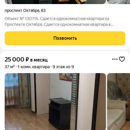
проспект Октября
,
83
Объект № 130715. Сдается однокомнатная квартира на
Проспекте Октября. Сдается однокомнатная квартира в
географическом центре города на ул. Проспект Октября.
Выполнен хороший, качественный ремонт. Квартира
Позвонить
обставлена современной мебелью и техникой.
25 000
₽
в месяц
37 м²
1-комн. квартира
9 этаж из 9