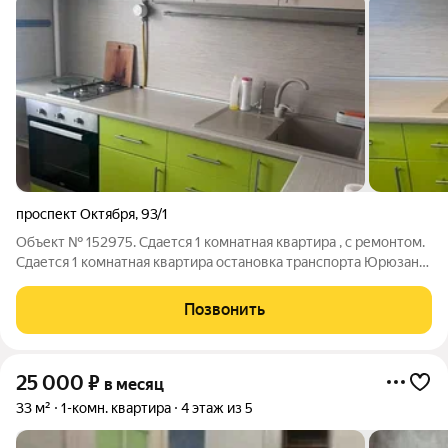
проспект Октября
,
93/1
Объект № 152975. Сдается 1 комнатная квартира , с ремонтом.
Сдается 1 комнатная квартира остановка транспорта Юрюзань .
В квартире сделан качественный ремонт имеется все для
комфортного проживания .
Позвонить
25 000
₽
в месяц
33 м²
1-комн. квартира
4 этаж из 5