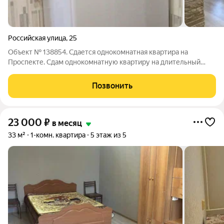
Российская улица
,
25
Объект № 138854. Сдается однокомнатная квартира на
Проспекте. Сдам однокомнатную квартиру на длительный
срок платежеспособным и добропорядочным
квартиросъемщикам. Условия- без животных и не курить в
Позвонить
квартире. Квартира теплая,вся необходимая мебель и
23 000
₽
в месяц
33 м²
1-комн. квартира
5 этаж из 5