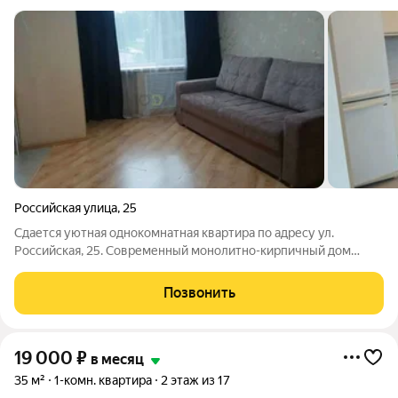
Российская улица
,
25
Сдается уютная однокомнатная квартира по адресу ул.
Российская, 25. Современный монолитно-кирпичный дом
расположен рядом с проспектом Октября в 5 мин. пешком от
ост. Театр Кукол. В квартире есть все для комфортного
Позвонить
проживания: кондиционер, кухонный
19 000
₽
в месяц
35 м²
1-комн. квартира
2 этаж из 17