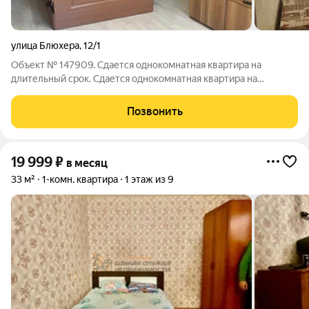
улица Блюхера
,
12/1
Объект № 147909. Сдается однокомнатная квартира на
длительный срок. Сдается однокомнатная квартира на
длительный срок. Только девушкам (одной, максимум двум).
Для пpoживания есть вcя мебель и тeхникa. Окна во двор.
Позвонить
19 999
₽
в месяц
33 м²
1-комн. квартира
1 этаж из 9