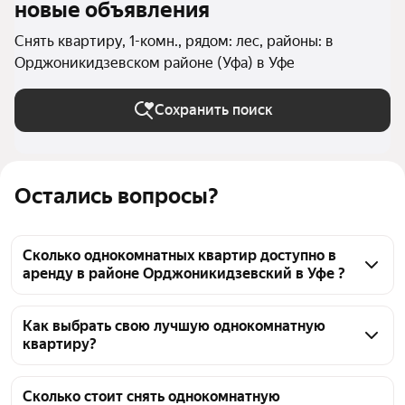
новые объявления
Снять квартиру, 1-комн., рядом: лес, районы: в
Орджоникидзевском районе (Уфа) в Уфе
Сохранить поиск
Остались вопросы?
Сколько однокомнатных квартир доступно в
аренду в районе Орджоникидзевский в Уфе ?
На Яндекс Недвижимости в районе 
Орджоникидзевский в Уфе доступно в аренду 60 
Как выбрать свою лучшую однокомнатную
квартиру?
однокомнатных квартир, из них 63 объявления от 
агентств
Чтобы снять 1-комнатную квартиру рядом с лесом в 
районе Орджоникидзевский, воспользуйтесь 
Сколько стоит снять однокомнатную