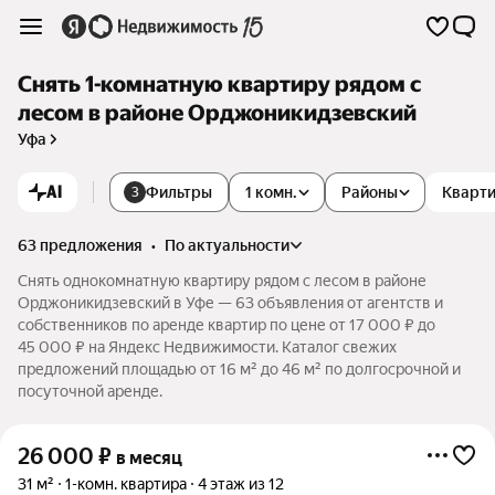
Снять 1-комнатную квартиру рядом с
лесом в районе Орджоникидзевский
Уфа
AI
Фильтры
1 комн.
Районы
Кварти
3
63 предложения
•
по актуальности
Снять однокомнатную квартиру рядом с лесом в районе
Орджоникидзевский в Уфе — 63 объявления от агентств и
собственников по аренде квартир по цене от 17 000 ₽ до
45 000 ₽ на Яндекс Недвижимости. Каталог свежих
предложений площадью от 16 м² до 46 м² по долгосрочной и
посуточной аренде.
26 000
₽
в месяц
31 м²
1-комн. квартира
4 этаж из 12