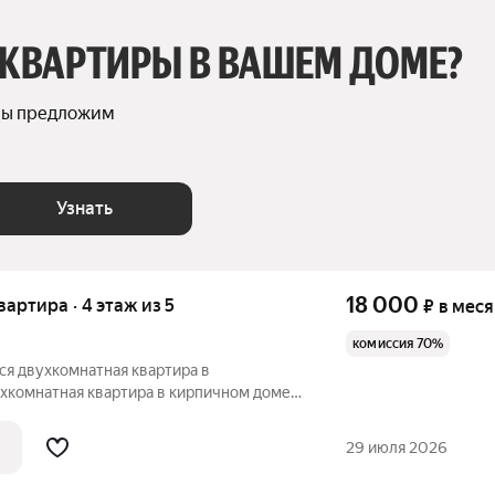
 КВАРТИРЫ В ВАШЕМ ДОМЕ?
мы предложим 
Узнать
18 000
квартира · 4 этаж из 5
₽
в мес
комиссия 70%
ся двухкомнатная квартира в
ухкомнатная квартира в кирпичном доме
ного дома с застекленным балконом.
ты. Без мебели.
29 июля 2026