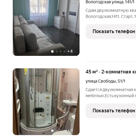
Вологодская улица
,
141/1
Сдам двухкомнатную квар
Вологодская,1411. Старт,
бытовая техника. Ремонт
интернет и телевидение.
Показать телефон
комфортной жизни: школа
+
6
45 м² · 2-комнатная 
улица Свободы
,
51/1
Сдается двухкомнатная 
мебелью.Есть:кухонный 
привезти два шкафа.Сем
работаю с выездом.Могу 
Показать телефон
+
8