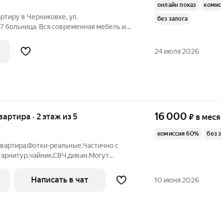
онлайн показ
коми
тиру в Черниковке, ул.
без залога
 17 больница. Вся современная мебель и
. Бронированная дверь. Проведен
 Рядом есть все необходимое для
24 июля 2026
, садик,
16 000
квартира · 2 этаж из 5
₽
в мес
комиссия 60%
без 
квартира.Фотки-реальные.Частично с
гарнитур,чайник,СВЧ,диван.Могут
ейной паре,девушкам,парням.Риелтор
показать в любое время.
Написать в чат
10 июня 2026