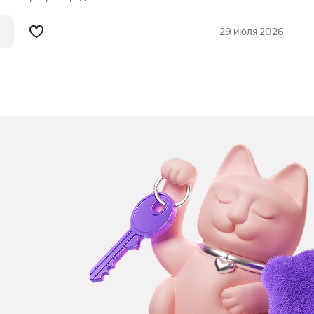
рящим!), можно с детьми со школьного
аструктура, рядом парк, 3 школы, УГНТУ.
29 июля 2026