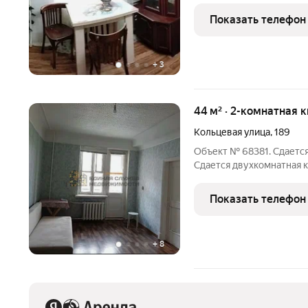
Показать телефон
+
3
44 м² · 2-комнатная 
Кольцевая улица
,
189
Объект № 68381. Сдается
Сдается двухкомнатная к
Рядом находится стомато
магазинов. Ванна находит
Показать телефон
+
8