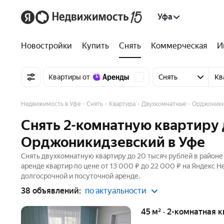
Уфа
Новостройки
Купить
Снять
Коммерческая
И
Квартиры от
Снять
Кв
Недвижимость в Уфе
Снять
Квартира
Двухкомнатные
Орджоники
Снять 2-комнатную квартиру 
Орджоникидзевский в Уфе
Снять двухкомнатную квартиру до 20 тысяч рублей в районе
аренде квартир по цене от 13 000 ₽ до 22 000 ₽ на Яндекс 
долгосрочной и посуточной аренде.
38 объявлений:
по актуальности
45 м² · 2-комнатная 