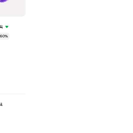
яц
 60%
ц