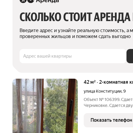
СКОЛЬКО СТОИТ АРЕНДА
Введите адрес и узнайте реальную стоимость, а 
проверенных жильцов и поможем сдать выгодно
Адрес вашей квартиры
42 м² · 2-комнатная 
улица Конституции
,
9
Объект № 106399. Сдает
Черниковке. Сдается дв
на 4-ом этаже 5-ти этаж
Пластиковые стеклопаке
Показать телефон