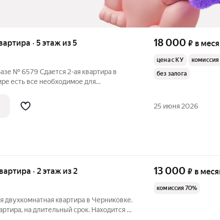
18 000
квартира · 5 этаж из 5
₽
в мес
цена с КУ
комиссия
азе № 6579 Сдается 2-ая квартира в
без залога
ире есть все необходимое для
. Все в шаговой доступности.
очные жильцы на длительный период
25 июня 2026
13 000
квартира · 2 этаж из 2
₽
в меся
комиссия 70%
я двухкомнатная квартира в Черниковке.
артира, на длительный срок. Находится в
 ул. Коммунаров и ул. Кольцевая.