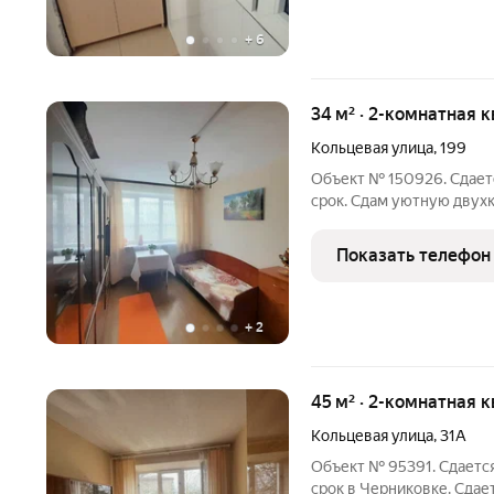
+
6
34 м² · 2-комнатная 
Кольцевая улица
,
199
Объект № 150926. Сдаетс
срок. Сдам уютную двух
Показать телефон
+
2
45 м² · 2-комнатная 
Кольцевая улица
,
31А
Объект № 95391. Сдаетс
срок в Черниковке. Сдае