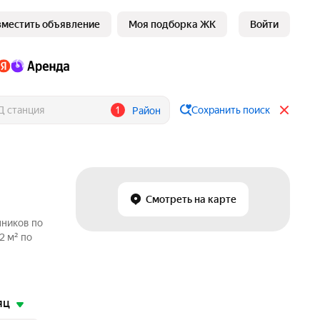
зместить объявление
Моя подборка ЖК
Войти
1
Сохранить поиск
Район
Смотреть на карте
нников по
2 м² по
яц