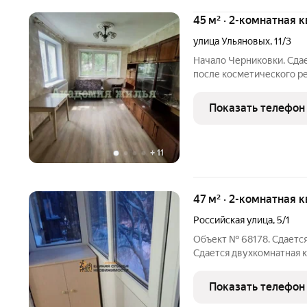
45 м² · 2-комнатная к
улица Ульяновых
,
11/3
Начало Черниковки. Сда
после косметического р
Квартира почти пустая, н
мебель, в виде шкафов и
Показать телефон
убрать. Идеальный
+
11
47 м² · 2-комнатная 
Российская улица
,
5/1
Объект № 68178. Сдается
Сдается двухкомнатная к
ул.Российской район ГДК
косметический ремонт. б
Показать телефон
техника имеется. Строго