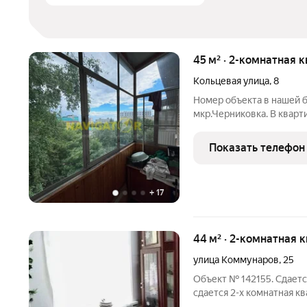
45 м² · 2-комнатная 
Кольцевая улица
,
8
Номер объекта в нашей б
мкр.Черниковка. В кварт
комфортного проживания
Рассматриваются поряд
Показать телефон
проживания.
+
17
44 м² · 2-комнатная 
улица Коммунаров
,
25
Объект № 142155. Сдаетс
сдается 2-х комнатная кв
Черниковка. перекрёсток