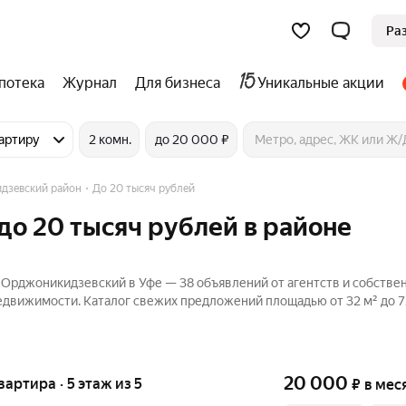
Ра
потека
Журнал
Для бизнеса
Уникальные акции
артиру
2 комн.
до 20 000 ₽
дзевский район
До 20 тысяч рублей
до 20 тысяч рублей в районе
 Орджоникидзевский в Уфе — 38 объявлений от агентств и собстве
Недвижимости. Каталог свежих предложений площадью от 32 м² до 7
20 000
квартира · 5 этаж из 5
₽
в мес