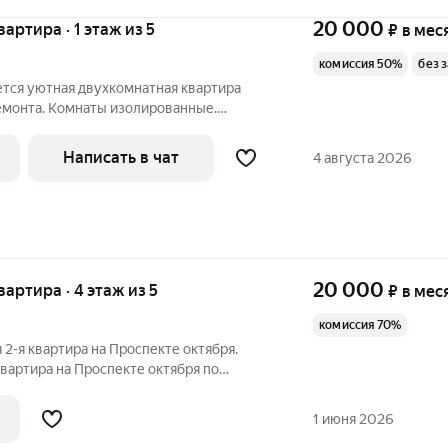
20 000
вартира · 1 этаж из 5
₽
в мес
комиссия 50%
без 
ется уютная двухкомнатная квартира
емонта. Комнаты изолированные.
ет техники и нет мебели. Есть старая
 спальных мест, при желании можно
Написать в чат
4 августа 2026
20 000
квартира · 4 этаж из 5
₽
в мес
комиссия 70%
 2-я квартира на Проспекте октября.
вартира на Проспекте октября по
, в квартире сделан свежий
алкон застекленный. Вся мебель и
1 июня 2026
 семью