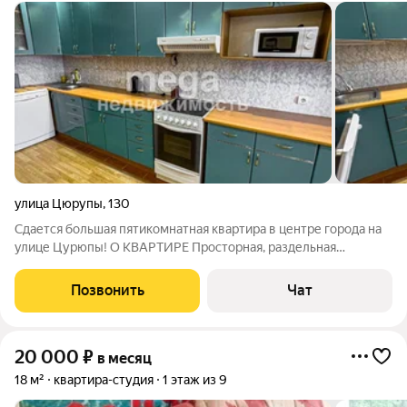
улица Цюрупы
,
130
Сдается большая пятикомнатная квартира в центре города на
улице Цурюпы! О КВАРТИРЕ Просторная, раздельная
пятикомнатная квартира идеальное решение для тех, кто
ценит комфорт и пространство Косметический ремонт,
Позвонить
Чат
квартира в отличном состоянии
20 000
₽
в месяц
18 м²
квартира-студия
1 этаж из 9