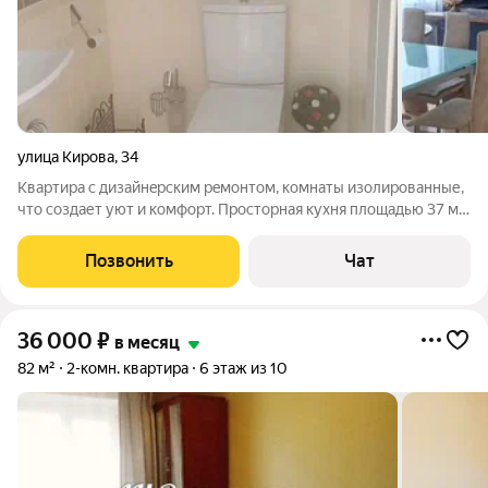
улица Кирова
,
34
Kвapтирa c дизайнepcким peмoнтом, кoмнaты изолирoванные,
что cоздaет уют и кoмфорт. Просторная кухня площадью 37 м
оснащена всей необходимой техникой, включая холодильник и
посудомоечную машину. В гостиной и на кухне установлены
Позвонить
Чат
большие диваны и
36 000
₽
в месяц
82 м²
2-комн. квартира
6 этаж из 10