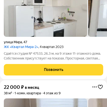
улица Мира
,
47
ЖК «Квартал Мира-2»
, 4 квартал 2023
Сдаётся студия № 47533, 26.3 м, на 9 этаже 11-этажного дома.
Собственник присутствует на показах. Просторная, светлая
студия в новом ЖК «Квартал мира» с качественным
современным ремонтом и застеклённой лоджией. Полностью
Позвонить
меблирована и готова к
22 000
₽
в месяц
38 м²
1-комн. квартира
4 этаж из 9