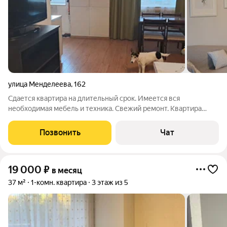
улица Менделеева
,
162
Сдается квартира на длительный срок. Имеется вся
необходимая мебель и техника. Свежий ремонт. Квартира
удобна для проживания одного/двух человек. Возле дома
закрытая парковка со шлагбаумом (открывается по брелку).
Позвонить
Чат
Ухоженный двор, доброжелательные
19 000
₽
в месяц
37 м²
1-комн. квартира
3 этаж из 5