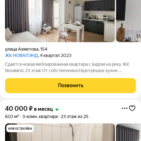
улица Ахметова
,
154
ЖК НОВАЛЭНД
, 4 квартал 2023
Сдаётся новая меблированная квартира с видом на реку ЖК
Novaland, 23 этаж От собственника Евротрешка: кухня-
гостиная + 2 отдельные комнаты. Квартира полностью готова к
заезду. Расположение: 23 этаж, панорамный вид на реку прямо
Позвонить
из окон.
40 000
₽
в месяц
60,1 м²
3-комн. квартира
23 этаж из 25
новостройка