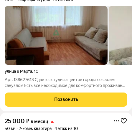
улица 8 Марта
,
10
Арт. 138627613 Сдается студия а центре города со своим
санузлом Есть все необходимое для комфортного проживания
Развитая инфраструктура все в пешей доступности Подходит
как для студентов,так и семейных парам Покажем в любое
Позвонить
удобное время для вас.
25 000
₽
в месяц
50 м²
2-комн. квартира
4 этаж из 10