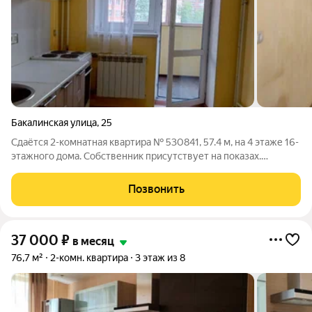
Бакалинская улица
,
25
Сдаётся 2-комнатная квартира № 530841, 57.4 м, на 4 этаже 16-
этажного дома. Собственник присутствует на показах.
Коммунальные платежи включены в стоимость. Счетчики
оплачиваются отдельно. По условиям проживания: можно с
Позвонить
детьми, без питомцев. Срок
37 000
₽
в месяц
76,7 м²
2-комн. квартира
3 этаж из 8