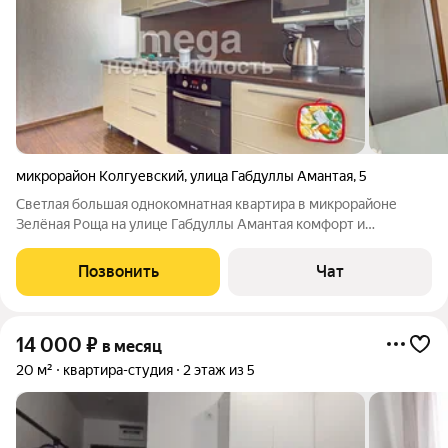
микрорайон Колгуевский
,
улица Габдуллы Амантая
,
5
Светлая большая однокомнатная квартира в микрорайоне
Зелёная Роща на улице Габдуллы Амантая комфорт и
удобство! О КВАРТИРЕ Полностью меблирована: диван,
комод, рабочий стол, кухонный гарнитур, кухонный стол и
Позвонить
Чат
стулья Гардеробная оборудованная
14 000
₽
в месяц
20 м²
квартира-студия
2 этаж из 5