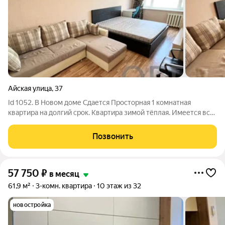
Айская улица
,
37
Id 1052. В Новом доме Сдается Просторная 1 комнатная
квартира на долгий срок. Квартира зимой тёплая. Имеется всё
необходимое для комфортного проживания. Отличная локация
дома: рядом остановка, 2 школы, детский садик, магазины,
Позвонить
супермаркеты, ТРЦ
57 750
₽
в месяц
61,9 м²
3-комн. квартира
10 этаж из 32
новостройка