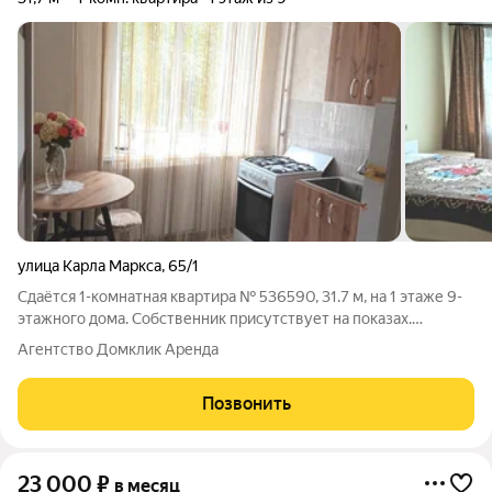
улица Карла Маркса
,
65/1
Сдаётся 1-комнатная квартира № 536590, 31.7 м, на 1 этаже 9-
этажного дома. Собственник присутствует на показах.
Коммунальные платежи включены в стоимость. Счетчики
Агентство Домклик Аренда
оплачиваются отдельно. По условиям проживания: можно с
детьми, можно с питомцами. Срок
Позвонить
23 000
₽
в месяц