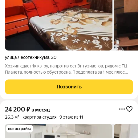
улица Лесотехникума
,
20
Хозяин сдаст 1к.кв-ру, напротив ост.Энтузиастов, рядом с ТЦ
Планета, полностью обустроена. Предоплата за 1 мес.плюс
счетчики и плюс интернет либо 24т.всё включено.
Проживание минимум по договору от 6 мес.и больше. Залог
Позвонить
10т. При проживании менее 6
24 200
₽
в месяц
26,3 м²
квартира-студия
9 этаж из 11
новостройка