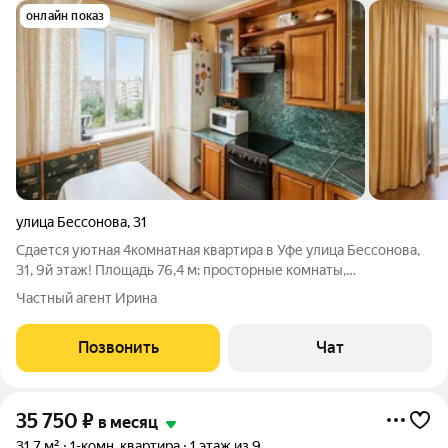
онлайн показ
улица Бессонова
,
31
Сдается уютная 4комнатная квартира в Уфе улица Бессонова,
31, 9й этаж! Площадь 76,4 м: просторные комнаты,
продуманная планировка, раздельный санузел. Квартира
Частный агент Ирина
светлая и тёплая идеально для семьи. Район с развитой
инфраструктурой: рядом магазины,
Позвонить
Чат
35 750
₽
в месяц
31,7 м²
1-комн. квартира
1 этаж из 9