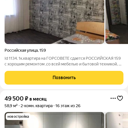
Российская улица
,
159
Id 1134. 1к.квартира на ГОРСОВЕТЕ сдается РОССИЙСКАЯ 159
с хорошим ремонтом ,со всей мебелью и бытовой техникой, в
том числе стиральная машина и двухспальная кровать , на
долгосрочную аренду, площадью 39м2 245ООвсе включено
Позвонить
49 500
₽
в месяц
58,9 м²
2-комн. квартира
16 этаж из 26
новостройка