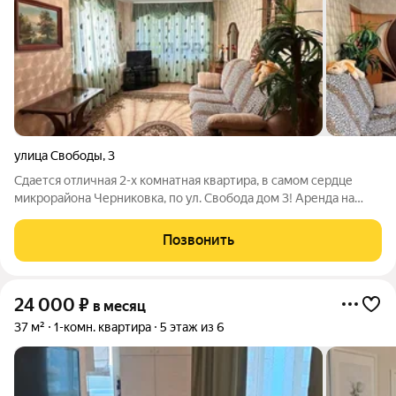
улица Свободы
,
3
Сдается отличная 2-х комнатная квартира, в самом сердце
микрорайона Черниковка, по ул. Свобода дом 3! Аренда на
длительный период, без животных! Все в шаговой
доступности- школы , садики, учебные заведения, парки,
Позвонить
магазины, аптеки и т.д. Оплата за
24 000
₽
в месяц
37 м²
1-комн. квартира
5 этаж из 6