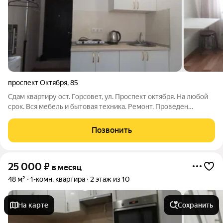
проспект Октября
,
85
Сдам квартиру ост. Горсовет, ул. Проспект октября. На любой
срок. Вся мебель и бытовая техника. Ремонт. Проведен
интернет и кабельное тв. Бронированная дверь. Место тихое.
Рядом находятся остановка, магазины, парк Гафури. Показ в
Позвонить
любое время.
25 000
₽
в месяц
48 м²
1-комн. квартира
2 этаж из 10
На карте
Сохранить