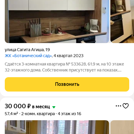
улица Сагита Агиша
,
19
ЖК «Ботанический сад»
, 4 квартал 2023
Сдаётся 3-комнатная квартира № 533628, 61.9 м, на 10 этаже
32-этажного дома. Собственник присутствует на показах.
Коммунальные платежи включены в стоимость. Счетчики
оплачиваются отдельно. По условиям проживания: можно с
Позвонить
детьми, без питомцев. Срок
30 000
₽
в месяц
57,4 м²
2-комн. квартира
4 этаж из 16