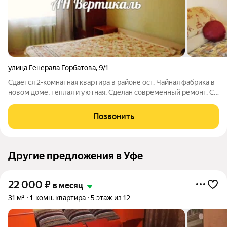
улица Генерала Горбатова
,
9/1
Сдаётся 2-комнатная квартира в районе ост. Чайная фабрика в
новом доме, теплая и уютная. Сделан современный ремонт. Со
всей необходимой мебелью и бытовой техникой: встроенный
кухонный гарнитур, большой двухкамерный холодильник,
Позвонить
кухонный стол и
Другие предложения в Уфе
22 000
₽
в месяц
31 м²
1-комн. квартира
5 этаж из 12