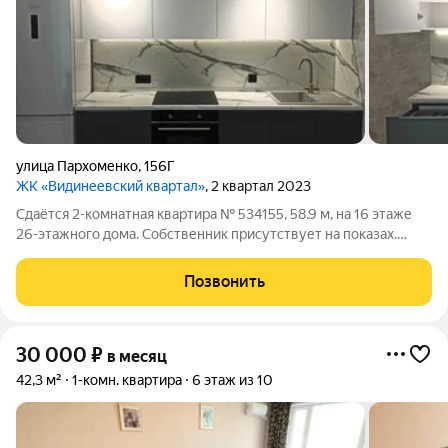
улица Пархоменко
,
156Г
ЖК «Видинеевский квартал»
, 2 квартал 2023
Сдаётся 2-комнатная квартира № 534155, 58.9 м, на 16 этаже
26-этажного дома. Собственник присутствует на показах.
Коммунальные платежи включены в стоимость. Счетчики
оплачиваются отдельно. По условиям проживания: без детей,
Позвонить
без питомцев. Срок
30 000
₽
в месяц
42,3 м²
1-комн. квартира
6 этаж из 10