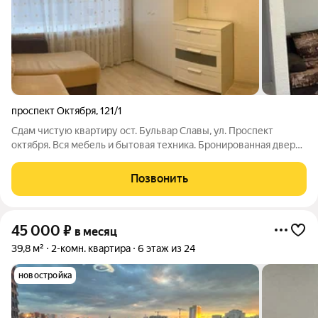
проспект Октября
,
121/1
Сдам чистую квартиру ост. Бульвар Славы, ул. Проспект
октября. Вся мебель и бытовая техника. Бронированная дверь.
Есть интернет и кабельное тв. На любой срок. Рядом
остановка, магазины, рынок. Удобная парковка для авто.
Позвонить
45 000
₽
в месяц
39,8 м²
2-комн. квартира
6 этаж из 24
новостройка