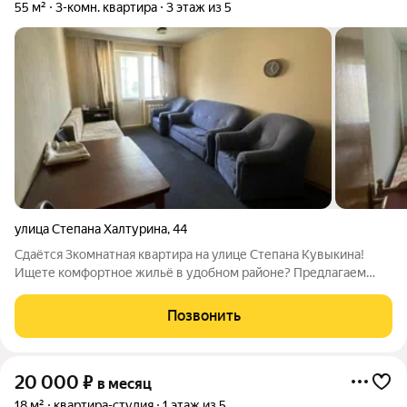
55 м²
3-комн. квартира
3 этаж из 5
улица Степана Халтурина
,
44
Сдаётся 3комнатная квартира на улице Степана Кувыкина!
Ищете комфортное жильё в удобном районе? Предлагаем
уютную трёхкомнатную квартиру идеальный вариант для
семьи или компании. Что есть в квартире: косметический
Позвонить
ремонт всё аккуратно и
20 000
₽
в месяц
18 м²
квартира-студия
1 этаж из 5