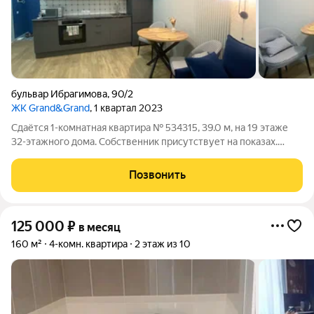
бульвар Ибрагимова
,
90/2
ЖК Grand&Grand
, 1 квартал 2023
Сдаётся 1-комнатная квартира № 534315, 39.0 м, на 19 этаже
32-этажного дома. Собственник присутствует на показах.
Коммунальные платежи включены в стоимость. Счетчики
оплачиваются отдельно. По условиям проживания: можно с
Позвонить
детьми, можно с питомцами.
125 000
₽
в месяц
160 м²
4-комн. квартира
2 этаж из 10