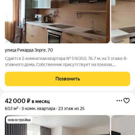
улица Рихарда Зорге
,
70
Сдаётся 2-комнатная квартира № 516350, 76.7 м, на 3 этаже 8-
этажного дома. Собственник присутствует на показах.
Коммунальные платежи оплачиваются отдельно. Счетчики
оплачиваются отдельно. По условиям проживания: можно с
Позвонить
детьми, без питомцев. Из
42 000
₽
в месяц
60,1 м²
3-комн. квартира
23 этаж из 25
новостройка