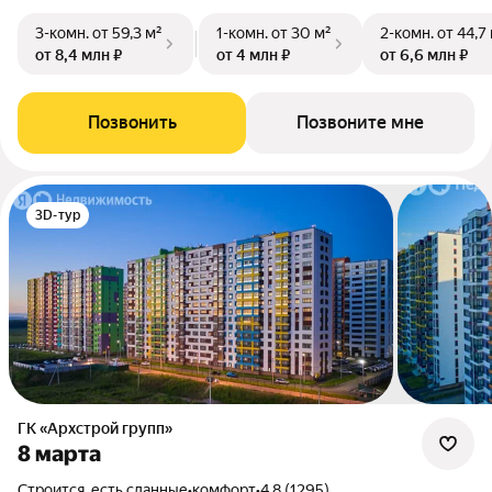
3-комн.
от 59,3 м²
1-комн.
от 30 м²
2-комн.
от 44,7
от 8,4 млн ₽
от 4 млн ₽
от 6,6 млн ₽
Позвонить
Позвоните мне
3D-тур
ГК «Архстрой групп»
8 марта
Строится, есть сданные
•
комфорт
•
4.8 (1295)