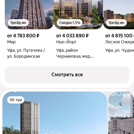
Трейд-ин
Скидка 1.5%
Трейд-ин
от 4 783 800 ₽
от 4 033 890 ₽
от 4 815 100 
Мир
Нью-Йорт
Лесное Ожер
Уфа, ул. Пугачева /
Уфа, район
Уфа, ул. Чуди
ул. Бородинская
Черниковка, мкр.
Калининский-2, ул.
Лермонтова / ул.
Смотреть все
Орджоникидзе
3D-тур