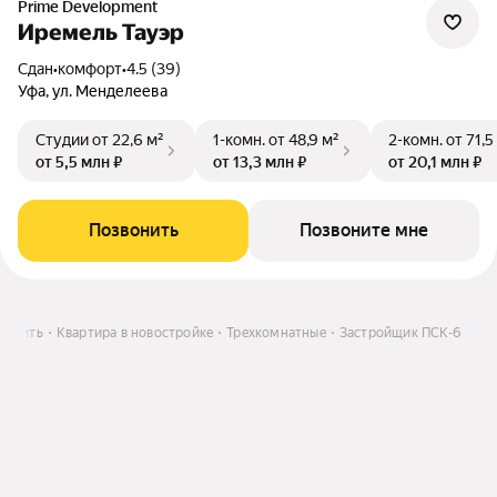
Prime Development
Иремель Тауэр
Сдан
•
комфорт
•
4.5 (39)
Уфа, ул. Менделеева
Студии
от 22,6 м²
1-комн.
от 48,9 м²
2-комн.
от 71,5
от 5,5 млн ₽
от 13,3 млн ₽
от 20,1 млн ₽
Позвонить
Позвоните мне
Купить
Квартира в новостройке
Трехкомнатные
Застройщик ПСК-6