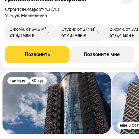
Строится
•
комфорт
•
4.3 (75)
Уфа, ул. Менделеева
3-комн.
от 54,6 м²
Студии
от 27,1 м²
2-комн.
от 37,1
от 9,8 млн ₽
от 4,8 млн ₽
от 6,4 млн ₽
Позвонить
Позвоните мне
трейд-ин
3D-тур
ещё 8 фот