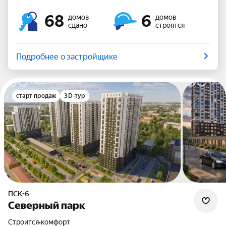
68
6
домов
домов
сдано
строятся
Подробнее о застройщике
старт продаж
3D-тур
ПСК-6
Северный парк
Строится
•
комфорт