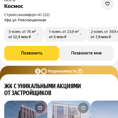
ПСК-6
Космос
Строится
•
комфорт
•
4.1 (22)
Уфа, ул. Революционная
3-комн.
от 76 м²
1-комн.
от 23,9 м²
2-комн.
от 39,9 
от 12,4 млн ₽
от 5 млн ₽
от 7,8 млн ₽
Позвонить
Позвоните мне
ЖК С УНИКАЛЬНЫМИ АКЦИЯМИ
ОТ ЗАСТРОЙЩИКОВ