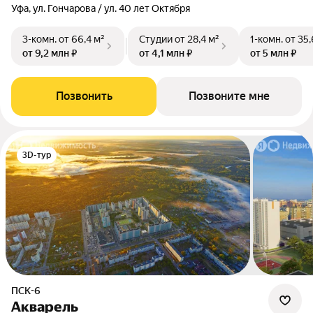
Уфа, ул. Гончарова / ул. 40 лет Октября
3-комн.
от 66,4 м²
Студии
от 28,4 м²
1-комн.
от 35,
от 9,2 млн ₽
от 4,1 млн ₽
от 5 млн ₽
Позвонить
Позвоните мне
3D-тур
ПСК-6
Акварель