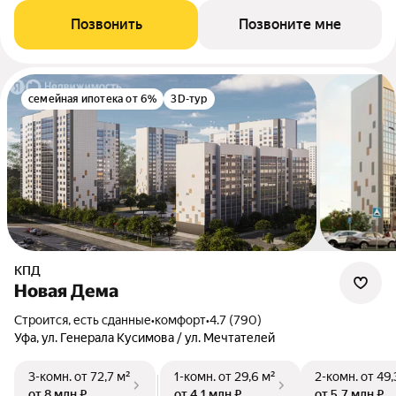
Позвонить
Позвоните мне
семейная ипотека от 6%
3D-тур
КПД
Новая Дема
Строится, есть сданные
•
комфорт
•
4.7 (790)
Уфа, ул. Генерала Кусимова / ул. Мечтателей
3-комн.
от 72,7 м²
1-комн.
от 29,6 м²
2-комн.
от 49,
от 8 млн ₽
от 4,1 млн ₽
от 5,7 млн ₽