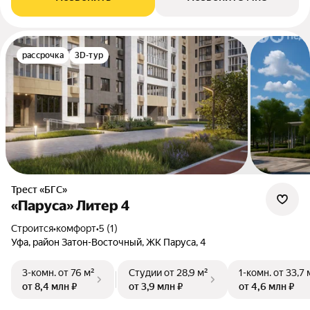
рассрочка
3D-тур
Трест «БГС»
«Паруса» Литер 4
Строится
•
комфорт
•
5 (1)
Уфа, район Затон-Восточный, ЖК Паруса, 4
3-комн.
от 76 м²
Студии
от 28,9 м²
1-комн.
от 33,7 
от 8,4 млн ₽
от 3,9 млн ₽
от 4,6 млн ₽