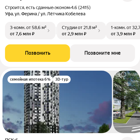
Строится, есть сданные
•
эконом
•
4.6 (2415)
Уфа, ул. Ферина / ул. Лётчика Кобелева
3-комн.
от 58,6 м²
Студии
от 21,8 м²
1-комн.
от 32,
от 7,6 млн ₽
от 2,9 млн ₽
от 3,9 млн ₽
Позвонить
Позвоните мне
семейная ипотека 6%
3D-тур