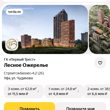
трейд-ин
ГК «Первый Трест»
Лесное Ожерелье
Строится
•
бизнес
•
4.2 (25)
Уфа, ул. Чудинова
3-комн.
от 62,8 м²
1-комн.
от 24,8 м²
2-комн.
от 38,
от 11,5 млн ₽
от 4,8 млн ₽
от 6,6 млн ₽
Позвонить
Позвоните мне