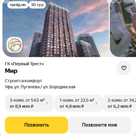
трейд-ин
3D-тур
ГК «Первый Трест»
Мир
Строится
•
комфорт
Уфа, ул. Пугачева / ул. Бородинская
3-комн.
от 54,5 м²
1-комн.
от 23,5 м²
2-комн.
от 34,
от 8,9 млн ₽
от 4,8 млн ₽
от 6,2 млн ₽
Позвонить
Позвоните мне