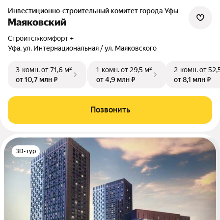
Инвестиционно-строительный комитет города Уфы
Маяковский
Строится
•
комфорт +
Уфа, ул. Интернациональная / ул. Маяковского
3-комн.
от 71,6 м²
1-комн.
от 29,5 м²
2-комн.
от 52,
от 10,7 млн ₽
от 4,9 млн ₽
от 8,1 млн ₽
Позвонить
3D-тур