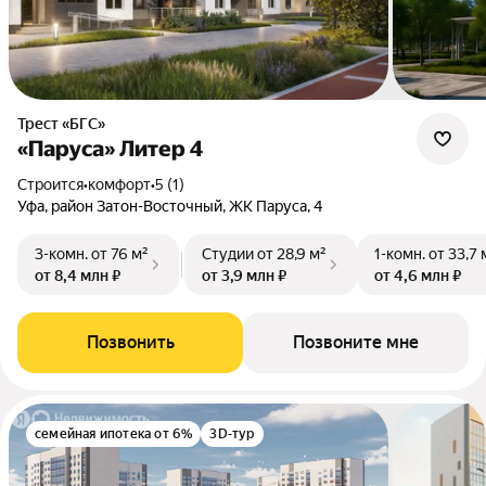
Трест «БГС»
«Паруса» Литер 4
Строится
•
комфорт
•
5 (1)
Уфа, район Затон-Восточный, ЖК Паруса, 4
3-комн.
от 76 м²
Студии
от 28,9 м²
1-комн.
от 33,7 
от 8,4 млн ₽
от 3,9 млн ₽
от 4,6 млн ₽
Позвонить
Позвоните мне
семейная ипотека от 6%
3D-тур