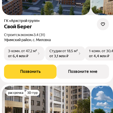
ГК «Архстрой групп»
Свой Берег
Строится
•
эконом
•
3.4 (31)
Уфимский район, с. Миловка
3-комн.
от 47,2 м²
Студии
от 18,5 м²
1-комн.
от 30,
от 6,4 млн ₽
от 3,1 млн ₽
от 4,4 млн ₽
Позвонить
Позвоните мне
рассрочка
3D-тур