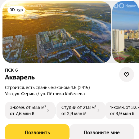
3D-тур
ПСК-6
Акварель
Строится, есть сданные
•
эконом
•
4.6 (2415)
Уфа, ул. Ферина / ул. Лётчика Кобелева
3-комн.
от 58,6 м²
Студии
от 21,8 м²
1-комн.
от 32,
от 7,6 млн ₽
от 2,9 млн ₽
от 3,9 млн ₽
Позвонить
Позвоните мне