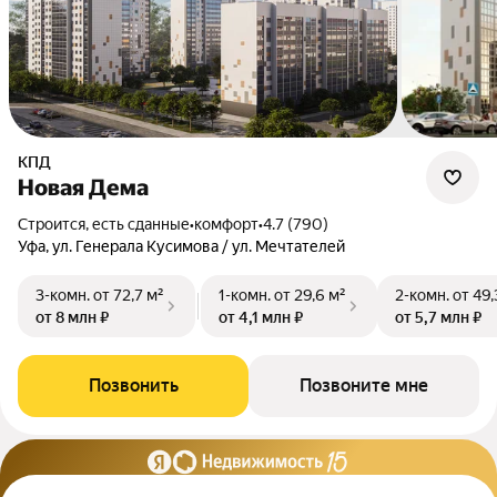
КПД
Новая Дема
Строится, есть сданные
•
комфорт
•
4.7 (790)
Уфа, ул. Генерала Кусимова / ул. Мечтателей
3-комн.
от 72,7 м²
1-комн.
от 29,6 м²
2-комн.
от 49,
от 8 млн ₽
от 4,1 млн ₽
от 5,7 млн ₽
Позвонить
Позвоните мне