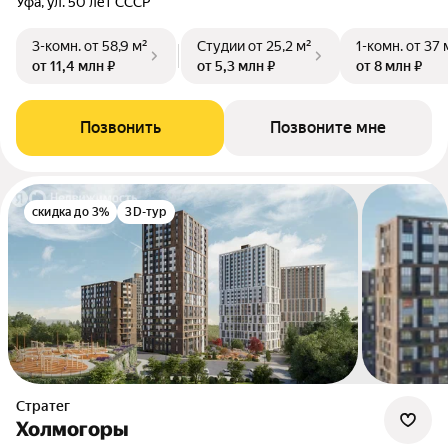
Уфа, ул. 50 лет СССР
3-комн.
от 58,9 м²
Студии
от 25,2 м²
1-комн.
от 37 
от 11,4 млн ₽
от 5,3 млн ₽
от 8 млн ₽
Позвонить
Позвоните мне
скидка до 3%
3D-тур
Стратег
Холмогоры