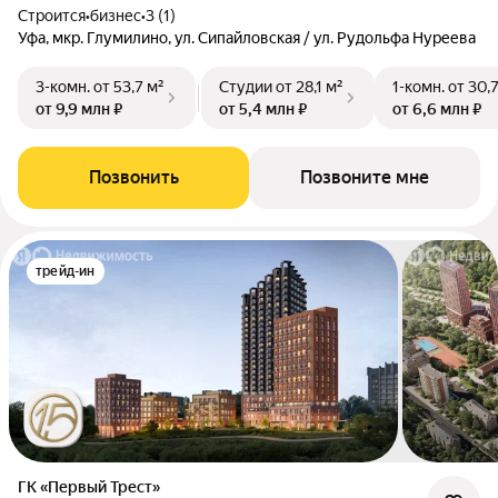
Строится
•
бизнес
•
3 (1)
Уфа, мкр. Глумилино, ул. Сипайловская / ул. Рудольфа Нуреева
3-комн.
от 53,7 м²
Студии
от 28,1 м²
1-комн.
от 30,
от 9,9 млн ₽
от 5,4 млн ₽
от 6,6 млн ₽
Позвонить
Позвоните мне
трейд-ин
ГК «Первый Трест»