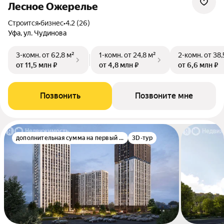
Лесное Ожерелье
Строится
•
бизнес
•
4.2 (26)
Уфа, ул. Чудинова
3-комн.
от 62,8 м²
1-комн.
от 24,8 м²
2-комн.
от 38,
от 11,5 млн ₽
от 4,8 млн ₽
от 6,6 млн ₽
Позвонить
Позвоните мне
дополнительная сумма на первый взнос
3D-тур