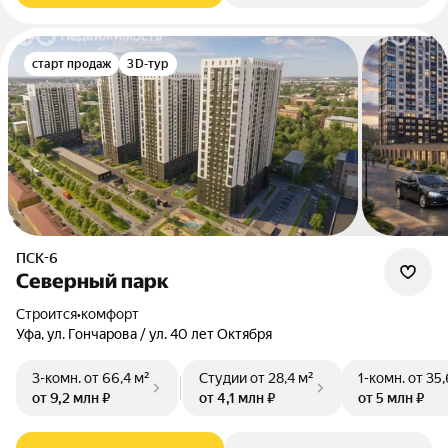
старт продаж
3D-тур
ПСК-6
Северный парк
Строится
•
комфорт
Уфа, ул. Гончарова / ул. 40 лет Октября
3-комн.
от 66,4 м²
Студии
от 28,4 м²
1-комн.
от 35,
от 9,2 млн ₽
от 4,1 млн ₽
от 5 млн ₽