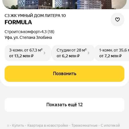
СЗ ЖК УМНЫЙ ДОМ ЛИТЕРА 10
FORMULA
Строится
•
комфорт
•
4.3 (18)
Уфа, ул. Степана Злобина
3-комн.
от 67,3 м²
Студии
от 28 м²
1-комн.
от 35,6 
от 13,2 млн ₽
от 6,2 млн ₽
от 7,2 млн ₽
Позвонить
Показать ещё 12
в Уфе
Купить
Квартира в новостройке
Трехкомнатные
С ипотекой