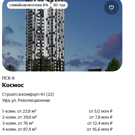
семейная ипотека 6%
3D-тур
ПСК-6
Космос
Строится
•
комфорт
•
4.1 (22)
Уфа, ул. Революционная
1-комн. от 23,9 м²
от 5,0 млн ₽
2-комн. от 39,9 м²
от 7,8 млн ₽
3-комн. от 76 м²
от 12,4 млн ₽
4-комн. от 87,4 м²
от 16,6 млн ₽