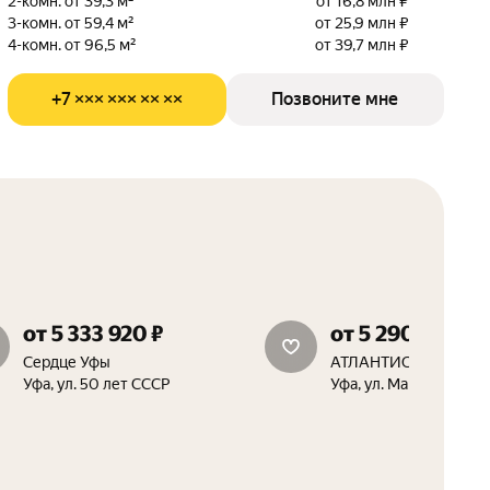
2-комн. от 39,3 м²
от 16,8 млн ₽
3-комн. от 59,4 м²
от 25,9 млн ₽
4-комн. от 96,5 м²
от 39,7 млн ₽
+7 ××× ××× ×× ××
Позвоните мне
от 5 333 920 ₽
от 5 290 600 ₽
скидка 1.5%
скидка 15%
Сердце Уфы
АТЛАНТИС
Уфа, ул. 50 лет СССР
Уфа, ул. Маршала Жук