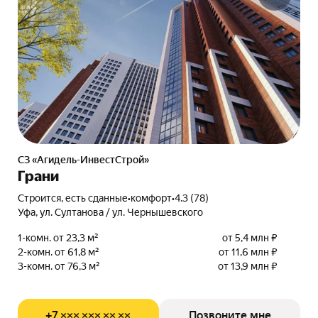
СЗ «Агидель-ИнвестСтрой»
Грани
Строится, есть сданные
•
комфорт
•
4.3 (78)
Уфа, ул. Султанова / ул. Чернышевского
1-комн. от 23,3 м²
от 5,4 млн ₽
2-комн. от 61,8 м²
от 11,6 млн ₽
3-комн. от 76,3 м²
от 13,9 млн ₽
+7 ××× ××× ×× ××
Позвоните мне