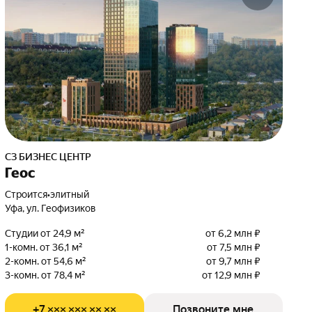
СЗ БИЗНЕС ЦЕНТР
Геос
Строится
•
элитный
Уфа, ул. Геофизиков
Студии от 24,9 м²
от 6,2 млн ₽
1-комн. от 36,1 м²
от 7,5 млн ₽
2-комн. от 54,6 м²
от 9,7 млн ₽
3-комн. от 78,4 м²
от 12,9 млн ₽
+7 ××× ××× ×× ××
Позвоните мне