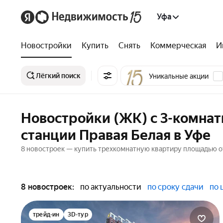
Уфа
Новостройки
Купить
Снять
Коммерческая
И
Лёгкий поиск
Уникальные акции
Новостройки (ЖК) с 3-комна
станции Правая Белая в Уфе
8 новостроек — купить трехкомнатную квартиру площадью от 
8 новостроек:
по актуальности
по сроку сдачи
по 
трейд-ин
3D-тур