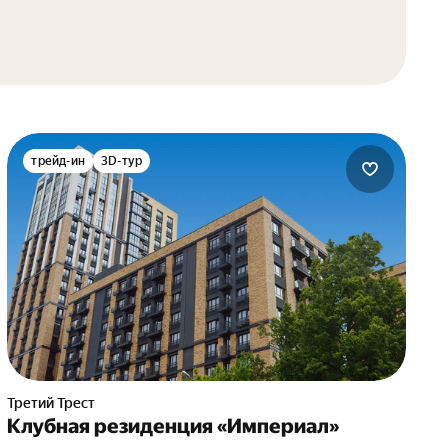
трейд-ин
3D-тур
Третий Трест
Клубная резиденция «Империал»