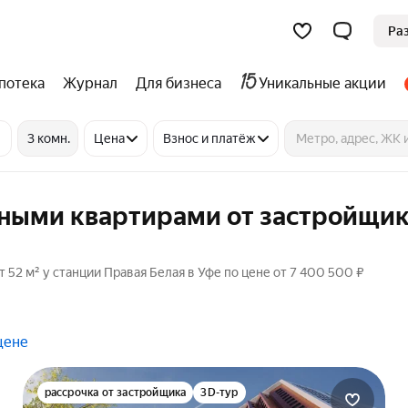
Ра
потека
Журнал
Для бизнеса
Уникальные акции
3 комн.
Цена
Взнос и платёж
тными квартирами от застройщик
52 м² у станции Правая Белая в Уфе по цене от 7 400 500 ₽
цене
рассрочка от застройщика
3D-тур