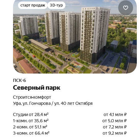
старт продаж
3D-тур
ПСК-6
Северный парк
Строится
•
комфорт
Уфа, ул. Гончарова / ул. 40 лет Октября
Студии от 28,4 м²
от 4,1 млн ₽
1-комн. от 35,6 м²
от 5,0 млн ₽
2-комн. от 51,1 м²
от 7,2 млн ₽
3-комн. от 66,4 м²
от 9,2 млн ₽