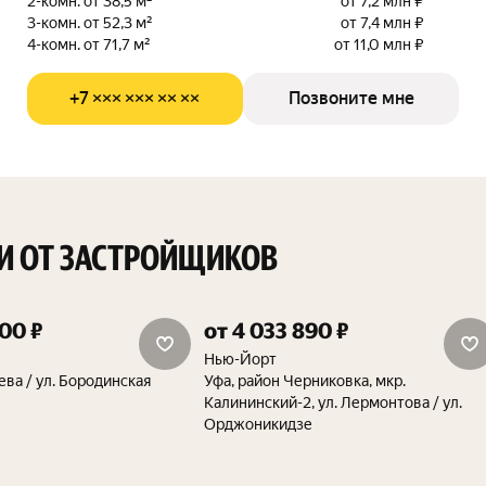
2-комн. от 38,5 м²
от 7,2 млн ₽
3-комн. от 52,3 м²
от 7,4 млн ₽
4-комн. от 71,7 м²
от 11,0 млн ₽
+7 ××× ××× ×× ××
Позвоните мне
И ОТ ЗАСТРОЙЩИКОВ
800 ₽
от 4 033 890 ₽
скидка 1.5%
Нью-Йорт
ева / ул. Бородинская
Уфа, район Черниковка, мкр.
Калининский-2, ул. Лермонтова / ул.
Орджоникидзе