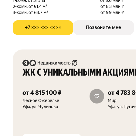
1-комн. от 31,7 м²
от 5,6 млн ₽
2-комн. от 51,4 м²
от 8,3 млн ₽
3-комн. от 63,7 м²
от 9,9 млн ₽
+7 ××× ××× ×× ××
Позвоните мне
ЖК С УНИКАЛЬНЫМИ АКЦИЯМ
от 4 815 100 ₽
от 4 783 
трейд-ин
трейд-ин
Лесное Ожерелье
Мир
Уфа, ул. Чудинова
Уфа, ул. Пугач