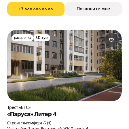
+7 ××× ××× ×× ××
Позвоните мне
рассрочка
3D-тур
Трест «БГС»
«Паруса» Литер 4
Строится
•
комфорт
•
5 (1)
Уфа, район Затон-Восточный, ЖК Паруса, 4