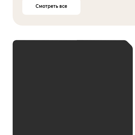
Смотреть все
ЕЖЕМЕСЯЧНЫЙ
ПЛАТЁЖ
До 30 тыс. ₽
До 50 тыс. ₽
До 70 тыс. ₽
До 100 тыс. ₽