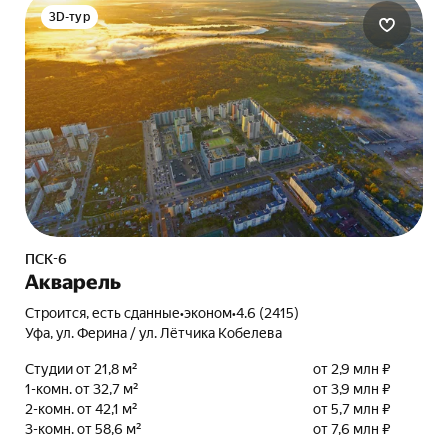
3D-тур
ПСК-6
Акварель
Строится, есть сданные
•
эконом
•
4.6 (2415)
Уфа, ул. Ферина / ул. Лётчика Кобелева
Студии от 21,8 м²
от 2,9 млн ₽
1-комн. от 32,7 м²
от 3,9 млн ₽
2-комн. от 42,1 м²
от 5,7 млн ₽
3-комн. от 58,6 м²
от 7,6 млн ₽