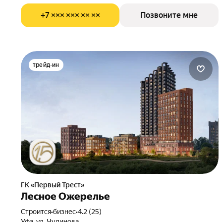
+7 ××× ××× ×× ××
Позвоните мне
трейд-ин
ГК «Первый Трест»
Лесное Ожерелье
Строится
•
бизнес
•
4.2 (25)
Уфа, ул. Чудинова