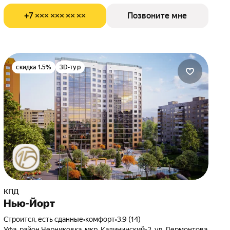
+7 ××× ××× ×× ××
Позвоните мне
скидка 1.5%
3D-тур
КПД
Нью-Йорт
Строится, есть сданные
•
комфорт
•
3.9 (14)
Уфа, район Черниковка, мкр. Калининский-2, ул. Лермонтова