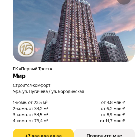
ГК «Первый Трест»
Мир
Строится
•
комфорт
Уфа, ул. Пугачева / ул. Бородинская
1-комн. от 23,5 м²
от 4,8 млн ₽
2-комн. от 34,2 м²
от 6,2 млн ₽
3-комн. от 54,5 м²
от 8,9 млн ₽
4-комн. от 73,4 м²
от 11,7 млн ₽
+7 ××× ××× ×× ××
Позвоните мне