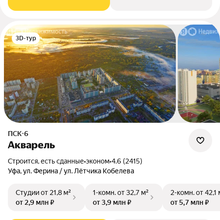
3D-тур
ПСК-6
Акварель
Строится, есть сданные
•
эконом
•
4.6 (2415)
Уфа, ул. Ферина / ул. Лётчика Кобелева
Студии
от 21,8 м²
1-комн.
от 32,7 м²
2-комн.
от 42,1 
от 2,9 млн ₽
от 3,9 млн ₽
от 5,7 млн ₽