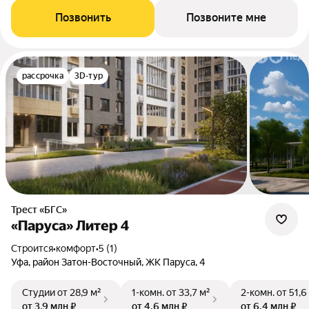
Позвонить
Позвоните мне
рассрочка
3D-тур
Трест «БГС»
«Паруса» Литер 4
Строится
•
комфорт
•
5 (1)
Уфа, район Затон-Восточный, ЖК Паруса, 4
Студии
от 28,9 м²
1-комн.
от 33,7 м²
2-комн.
от 51,6
от 3,9 млн ₽
от 4,6 млн ₽
от 6,4 млн ₽