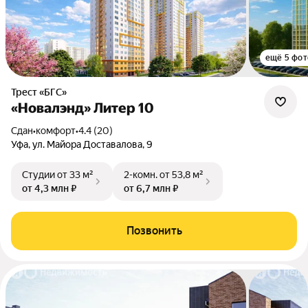
ещё 5 фот
Трест «БГС»
«Новалэнд» Литер 10
Сдан
•
комфорт
•
4.4 (20)
Уфа, ул. Майора Доставалова, 9
Студии
от 33 м²
2-комн.
от 53,8 м²
от 4,3 млн ₽
от 6,7 млн ₽
Позвонить