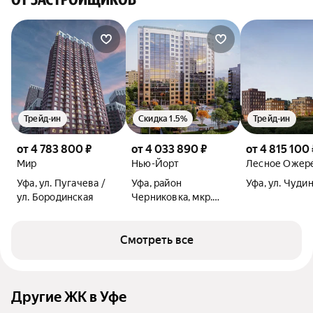
Трейд-ин
Скидка 1.5%
Трейд-ин
от 4 783 800 ₽
от 4 033 890 ₽
от 4 815 100 
Мир
Нью-Йорт
Лесное Ожер
Уфа, ул. Пугачева /
Уфа, район
Уфа, ул. Чуди
ул. Бородинская
Черниковка, мкр.
Калининский-2, ул.
Лермонтова / ул.
Смотреть все
Орджоникидзе
Другие ЖК в Уфе