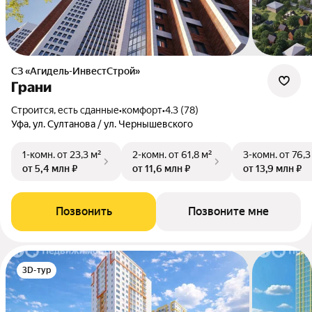
СЗ «Агидель-ИнвестСтрой»
Грани
Строится, есть сданные
•
комфорт
•
4.3 (78)
Уфа, ул. Султанова / ул. Чернышевского
1-комн.
от 23,3 м²
2-комн.
от 61,8 м²
3-комн.
от 76,3
от 5,4 млн ₽
от 11,6 млн ₽
от 13,9 млн ₽
Позвонить
Позвоните мне
3D-тур