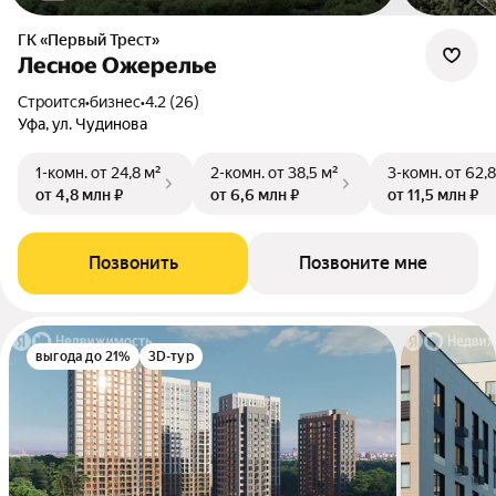
ГК «Первый Трест»
Лесное Ожерелье
Строится
•
бизнес
•
4.2 (26)
Уфа, ул. Чудинова
1-комн.
от 24,8 м²
2-комн.
от 38,5 м²
3-комн.
от 62,8
от 4,8 млн ₽
от 6,6 млн ₽
от 11,5 млн ₽
Позвонить
Позвоните мне
выгода до 21%
3D-тур