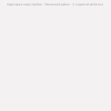
ить
Квартира в новостройке
Ленинский район
C отделкой white box