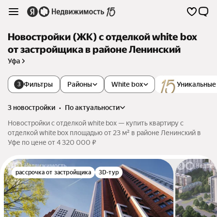
Новостройки (ЖК) с отделкой white box
от застройщика в районе Ленинский
Уфа
Фильтры
Районы
White box
Уникальные
3
3 новостройки
•
по актуальности
Новостройки с отделкой white box — купить квартиру с
отделкой white box площадью от 23 м² в районе Ленинский в
Уфе по цене от 4 320 000 ₽
рассрочка от застройщика
3D-тур