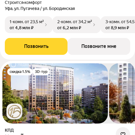
Строится
•
комфорт
Уфа, ул. Пугачева / ул. Бородинская
1-комн.
от 23,5 м²
2-комн.
от 34,2 м²
3-комн.
от 54,5
от 4,8 млн ₽
от 6,2 млн ₽
от 8,9 млн ₽
Позвонить
Позвоните мне
скидка 1.5%
3D-тур
КПД