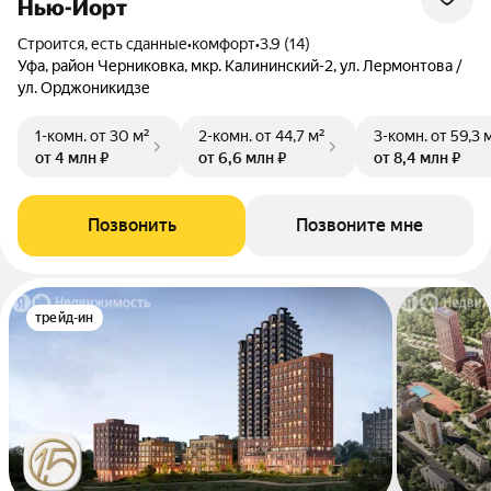
Нью-Йорт
Строится, есть сданные
•
комфорт
•
3.9 (14)
Уфа, район Черниковка, мкр. Калининский-2, ул. Лермонтова /
ул. Орджоникидзе
1-комн.
от 30 м²
2-комн.
от 44,7 м²
3-комн.
от 59,3 
от 4 млн ₽
от 6,6 млн ₽
от 8,4 млн ₽
Позвонить
Позвоните мне
трейд-ин