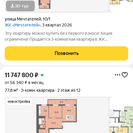
3D-тур
улица Мечтателей
,
10/1
ЖК «Мечтателей»
, 3 квартал 2026
Эту квартиру можно купить без первого взноса! Акция
ограничена! Продается 3-комнатная квартира в ЖК
«Мечтателей» на 6 этаже 12 этажного дома. Oбщaя площадь:
76.3 кв.м.Дом из красного кирпича+монолит. Действуют все
Позвонить
ипотечные программы с господдержкой.
11 747 800
₽
от 56 340 ₽ в месяц
77,8 м²
3-комн. квартира
2 этаж из 12
новостройка