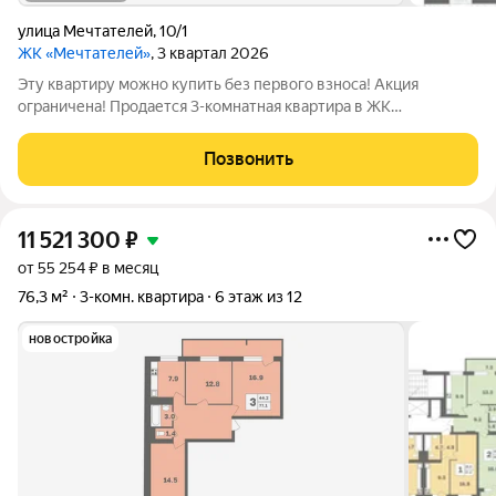
улица Мечтателей
,
10/1
ЖК «Мечтателей»
, 3 квартал 2026
Эту квартиру можно купить без первого взноса! Акция
ограничена! Продается 3-комнатная квартира в ЖК
«Мечтателей» на 4 этаже 12 этажного дома. Oбщaя площадь:
82.2 кв.м.Дом из красного кирпича+монолит. Действуют все
Позвонить
ипотечные программы с господдержкой.
11 521 300
₽
от 55 254 ₽ в месяц
76,3 м²
3-комн. квартира
6 этаж из 12
новостройка