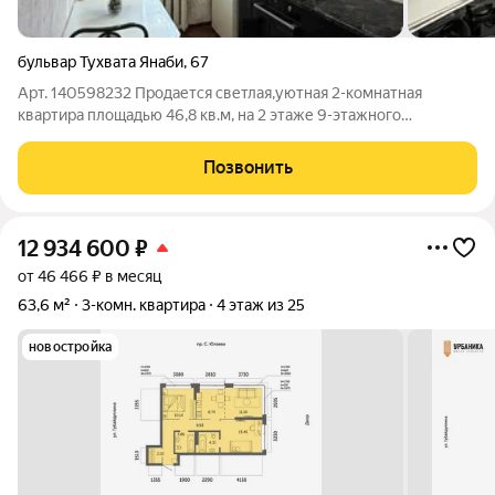
бульвар Тухвата Янаби
,
67
Арт. 140598232 Продается светлая,уютная 2-комнатная
квартира площадью 46,8 кв.м, на 2 этаже 9-этажного
панельного дома по адресу: г. Уфа, б-р Тухвата Янаби 67.
Квартира с практичной планировкой: общая площадь 46,8 м2,
Позвонить
жилая 32 м2, кухня 6,5 м2.
12 934 600
₽
от 46 466 ₽ в месяц
63,6 м²
3-комн. квартира
4 этаж из 25
новостройка