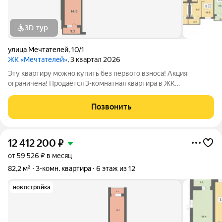
3D-тур
улица Мечтателей
,
10/1
ЖК «Мечтателей»
, 3 квартал 2026
Эту квартиру можно купить без первого взноса! Акция
ограничена! Продается 3-комнатная квартира в ЖК
«Мечтателей» на 2 этаже 12 этажного дома. Oбщaя площадь:
77.8 кв.м.Дом из красного кирпича+монолит. Действуют все
Позвонить
ипотечные программы с господдержкой.
12 412 200
₽
от 59 526 ₽ в месяц
82,2 м²
3-комн. квартира
6 этаж из 12
новостройка