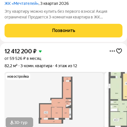
ЖК «Мечтателей»
, 3 квартал 2026
Эту квартиру можно купить без первого взноса! Акция
ограничена! Продается 3-комнатная квартира в ЖК
«Мечтателей» на 2 этаже 12 этажного дома. Oбщaя площадь:
82.2 кв.м.Дом из красного кирпича+монолит. Действуют все
Позвонить
ипотечные программы с господдержкой.
12 412 200
₽
от 59 526 ₽ в месяц
82,2 м²
3-комн. квартира
4 этаж из 12
новостройка
3D-тур