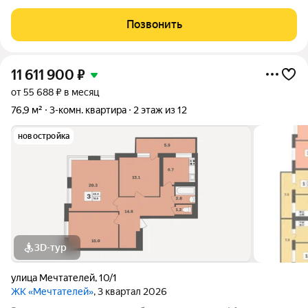
«Мечтателей» на 10 этаже 12 этажного дома. Oбщaя площадь:
77.6 кв.м.Дом из красного кирпича+монолит. Действуют все
Позвонить
ипотечные программы с
11 611 900
₽
от 55 688 ₽ в месяц
76,9 м²
3-комн. квартира
2 этаж из 12
новостройка
3D-тур
улица Мечтателей
,
10/1
ЖК «Мечтателей»
, 3 квартал 2026