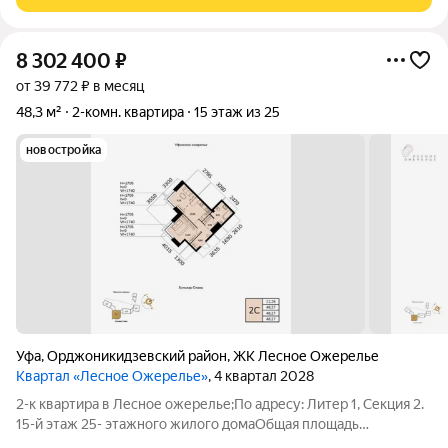
встроенный шкаф в
8 302 400
₽
от 39 772 ₽ в месяц
48,3 м²
2-комн. квартира
15 этаж из 25
новостройка
Уфа
,
Орджоникидзевский район
,
ЖК Лесное Ожерелье
Квартал «Лесное Ожерелье»
, 4 квартал 2028
2-к квартира в Лесное ожерелье;По адресу: Литер 1, Секция 2.
15-й этаж 25- этажного жилого домаОбщая площадь
48.27кв.м.;Жилая площадь 22.26 кв. м. от ГК "Первый