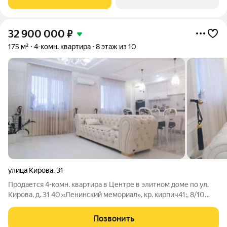
года.Квартира с свободной планировкой,
32 900 000
₽
175 м²
4-комн. квартира
8 этаж из 10
улица Кирова
,
31
Продается 4-комн. квартира в Центре в элитном доме по ул.
Кирова, д. 31 40;«Ленинский мемориал», кр. кирпич41;, 8/10
этаж. Площадь квартиры 175 кв.м. Высота потолков h2,9 м.
Новый ремонт в светлых тонах, дорогие высококачественные
Позвонить
материалы. Кухонный