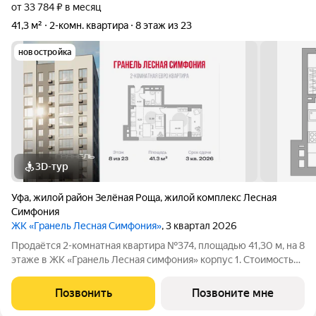
от 33 784 ₽ в месяц
41,3 м²
2-комн. квартира
8 этаж из 23
новостройка
3D-тур
Уфа
,
жилой район Зелёная Роща
,
жилой комплекс Лесная
Симфония
ЖК «Гранель Лесная Симфония»
, 3 квартал 2026
Продаётся 2-комнатная квартира №374, площадью 41,30 м, на 8
этаже в ЖК «Гранель Лесная симфония» корпус 1. Стоимость
от 7389217 руб. Квартира без отделки, планировка угловая,
окна во двор. Проект расположился в юговосточной части
Позвонить
Позвоните мне
Уфы, в уютном