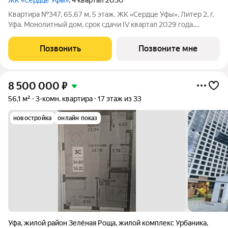
ЖК «Сердце Уфы»
, 4 квартал 2030
Квартира №347, 65,67 м, 5 этаж. ЖК «Сердце Уфы», Литер 2, г.
Уфа. Монолитный дом, срок сдачи IV квартал 2029 года.
Развитая инфраструктура района, удобная транспортная
доступность. Возможна ипотека и рассрочка. Застройщик СУ-1.
Позвонить
Позвоните мне
Отделка получистовая.
8 500 000
₽
56,1 м²
3-комн. квартира
17 этаж из 33
новостройка
онлайн показ
Уфа
,
жилой район Зелёная Роща
,
жилой комплекс Урбаника
,