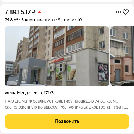
7 893 537
₽
74,8 м²
3-комн. квартира
9 этаж из 10
улица Менделеева
,
171/3
ПАО ДОМ.РФ реализует квартиру площадью 74,80 кв. м.,
расположенную по адресу: Республика Башкортостан, Уфа г.,
Менделеева,171/3. Информация об объекте: Один собственник
(юридическое лицо). Кадастровый номер объекта
Позвонить
недвижимости: 02:55:010710:1254