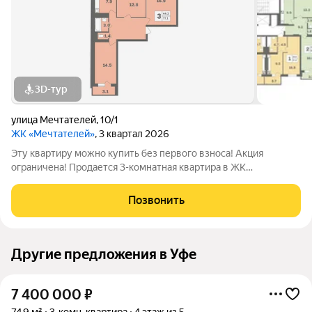
3D-тур
улица Мечтателей
,
10/1
ЖК «Мечтателей»
, 3 квартал 2026
Эту квартиру можно купить без первого взноса! Акция
ограничена! Продается 3-комнатная квартира в ЖК
«Мечтателей» на 4 этаже 12 этажного дома. Oбщaя площадь:
76.3 кв.м.Дом из красного кирпича+монолит. Действуют все
Позвонить
ипотечные программы с господдержкой.
Другие предложения в Уфе
7 400 000
₽