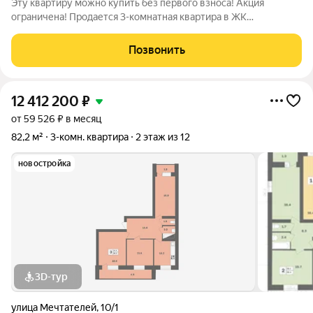
Эту квартиру можно купить без первого взноса! Акция
ограничена! Продается 3-комнатная квартира в ЖК
«Мечтателей» на 2 этаже 12 этажного дома. Oбщaя площадь:
76.9 кв.м.Дом из красного кирпича+монолит. Действуют все
Позвонить
ипотечные программы с господдержкой.
12 412 200
₽
от 59 526 ₽ в месяц
82,2 м²
3-комн. квартира
2 этаж из 12
новостройка
3D-тур
улица Мечтателей
,
10/1