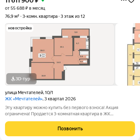
11 611 900
₽
от 55 688 ₽ в месяц
76,9 м²
3-комн. квартира
3 этаж из 12
новостройка
3D-тур
улица Мечтателей
,
10/1
ЖК «Мечтателей»
, 3 квартал 2026
Эту квартиру можно купить без первого взноса! Акция
ограничена! Продается 3-комнатная квартира в ЖК
«Мечтателей» на 3 этаже 12 этажного дома. Oбщaя площадь:
76.9 кв.м.Дом из красного кирпича+монолит. Действуют все
Позвонить
ипотечные программы с господдержкой.