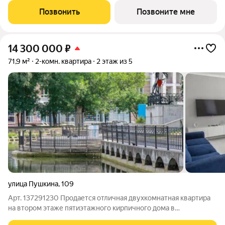
Трест".Срок окончания строительства: 4 квартал 2028
Позвонить
Позвоните мне
года.Квартира с свободной
14 300 000
₽
71,9 м²
2-комн. квартира
2 этаж из 5
улица Пушкина
,
109
Арт. 137291230 Продается отличная двухкомнатная квартира
на втором этаже пятиэтажного кирпичного дома в
историческом центре Уфы по адресу: г.Уфа, ул. Пушкина д. 109