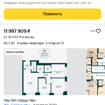
комфорт-класса для тех, кто ценит пространство, свет и
ощущение дома. Здесь нет случайных решений: продуманная
планировка, где зона кухни, гостиная и детская расположены в
Позвонить
одной части
11 997 909
₽
от 43 047 ₽ в месяц
65,7 м²
4-комн. квартира
5 этаж из 31
новостройка
Уфа
,
ЖК Сердце Уфы