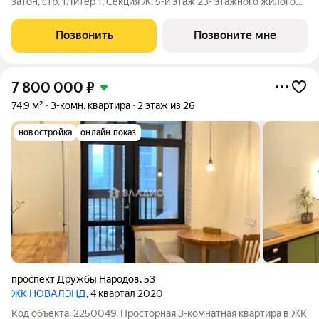
затон, стр. 1Литер 1, Секция Ж. 5-й этаж 23- этажного жилого
домаОбщая площадь 52.30кв.м.;Жилая площадь 31.35 кв. м. от
ГК "Первый Трест".Срок окончания строительства: 4 квартал
Позвонить
Позвоните мне
2028
7 800 000
₽
74,9 м²
3-комн. квартира
2 этаж из 26
новостройка
онлайн показ
проспект Дружбы Народов
,
53
ЖК НОВАЛЭНД
, 4 квартал 2020
Код объекта: 2250049. Просторная 3-комнатная квартира в ЖК