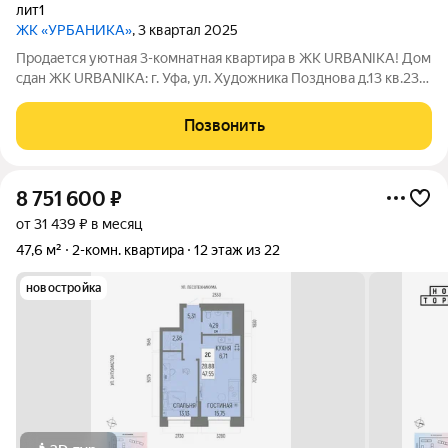
лит1
ЖК «УРБАНИКА»
, 3 квартал 2025
Продается уютная 3-комнатная квартира в ЖК URBANIKA! Дом
сдан ЖК URBANIKA: г. Уфа, ул. Художника Позднова д.13 кв.232.
Продажа от собственника квартиры,объект зарегистрирован в
ЕГРП. Этаж:17 из 33 Площадь: 56.1 кв.м Потолки: 2,7 м
Позвонить
Преимущества
8 751 600
₽
от 31 439 ₽ в месяц
47,6 м²
2-комн. квартира
12 этаж из 22
новостройка