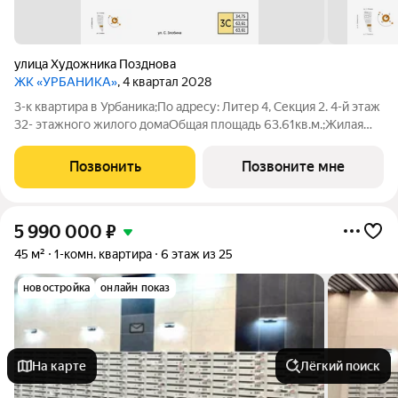
улица Художника Позднова
ЖК «УРБАНИКА»
, 4 квартал 2028
3-к квартира в Урбаника;По адресу: Литер 4, Секция 2. 4-й этаж
32- этажного жилого домаОбщая площадь 63.61кв.м.;Жилая
площадь 34.75 кв. м. от ГК "Первый Трест".Срок окончания
строительства: 4 квартал 2028 года.Квартира с качественной
Позвонить
Позвоните мне
предчистовой
5 990 000
₽
45 м²
1-комн. квартира
6 этаж из 25
новостройка
онлайн показ
На карте
Лёгкий поиск