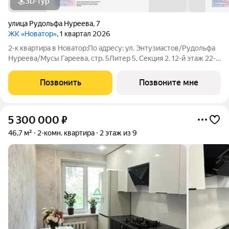
3D-тур
улица Рудольфа Нуреева
,
7
ЖК «Новатор»
, 1 квартал 2026
2-к квартира в Новатор;По адресу: ул. Энтузиастов/Рудольфа
Нуреева/Мусы Гареева, стр. 5Литер 5, Секция 2. 12-й этаж 22-
этажного жилого домаОбщая площадь 47.55кв.м.;Жилая
площадь 28.88 кв. м. от ГК "Первый Трест". Дом сдан.Просим
Позвонить
Позвоните мне
представителей
5 300 000
₽
46,7 м²
2-комн. квартира
2 этаж из 9