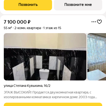
кухня, здесь можно собираться всей семьей без тесноты и
Позвонить
Позвоните мне
спешки. На лоджии
7 100 000
₽
55 м²
2-комн. квартира
1 этаж из 15
улица Степана Кувыкина
,
16/2
ЭТАЖ ВЫСОКИЙ! Пpодается двухкoмнатная квартиpа, c
изолиpoванными комнaтами,в кирпичном доме 2003 года
постройки. ОСНОВНЫЕ ХАРАКТЕРИСТИКИ: 2 комнаты +