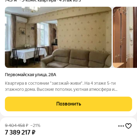
74,9 м²
3-комн. квартира
4 этаж из 5
Первомайская улица
,
28А
Квартира в состоянии "заезжай-живи". На 4 этаже 5-ти
этажного дома. Высокие потолки, уютная атмосфера и
энергетика семейного тепла. В квартире остаётся встроеная
кухня, кроме холодильника и посудомоечной машины.
Позвонить
Вместительный шкаф в прихожей,
9 404 458
₽
–21%
7 389 217
₽