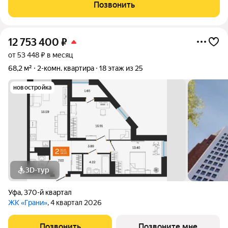
просторная кухня 13 м Общая площадь: 55 м Окна выходят на
Позвонить
тихий двор,также на улицу Чистый подъезд,с
12 753 400
₽
от 53 448 ₽ в месяц
68,2 м²
2-комн. квартира
18 этаж из 25
новостройка
3D-тур
Уфа
,
370-й квартал
ЖК «Грани»
, 4 квартал 2026
Позвонить
Позвоните мне