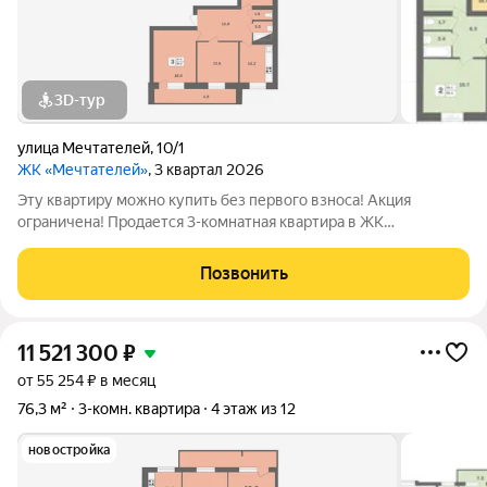
3D-тур
улица Мечтателей
,
10/1
ЖК «Мечтателей»
, 3 квартал 2026
Эту квартиру можно купить без первого взноса! Акция
ограничена! Продается 3-комнатная квартира в ЖК
«Мечтателей» на 6 этаже 12 этажного дома. Oбщaя площадь:
82.2 кв.м.Дом из красного кирпича+монолит. Действуют все
Позвонить
ипотечные программы с господдержкой.
11 521 300
₽
от 55 254 ₽ в месяц
76,3 м²
3-комн. квартира
4 этаж из 12
новостройка