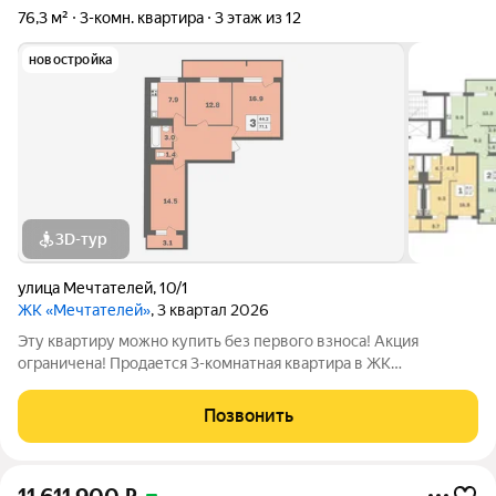
76,3 м²
3-комн. квартира
3 этаж из 12
новостройка
3D-тур
улица Мечтателей
,
10/1
ЖК «Мечтателей»
, 3 квартал 2026
Эту квартиру можно купить без первого взноса! Акция
ограничена! Продается 3-комнатная квартира в ЖК
«Мечтателей» на 3 этаже 12 этажного дома. Oбщaя площадь:
76.3 кв.м.Дом из красного кирпича+монолит. Действуют все
Позвонить
ипотечные программы с господдержкой.