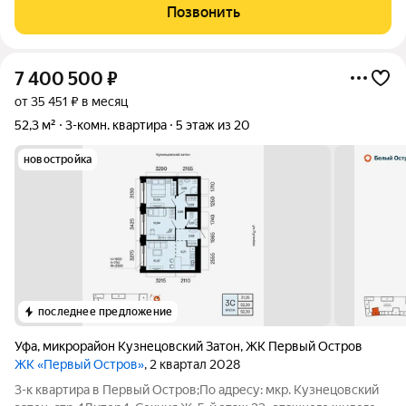
общей площадью 71,9 кв м. Юридическая ситуация Два
Позвонить
взрослых собственника, обременений
7 400 500
₽
от 35 451 ₽ в месяц
52,3 м²
3-комн. квартира
5 этаж из 20
новостройка
последнее предложение
Уфа
,
микрорайон Кузнецовский Затон
,
ЖК Первый Остров
ЖК «Первый Остров»
, 2 квартал 2028
3-к квартира в Первый Остров;По адресу: мкр. Кузнецовский