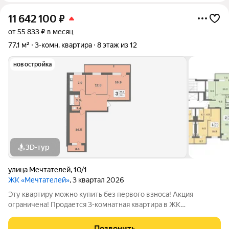
11 642 100
₽
от 55 833 ₽ в месяц
77,1 м²
3-комн. квартира
8 этаж из 12
новостройка
3D-тур
улица Мечтателей
,
10/1
ЖК «Мечтателей»
, 3 квартал 2026
Эту квартиру можно купить без первого взноса! Акция
ограничена! Продается 3-комнатная квартира в ЖК
«Мечтателей» на 8 этаже 12 этажного дома. Oбщaя площадь:
77.1 кв.м.Дом из красного кирпича+монолит. Действуют все
Позвонить