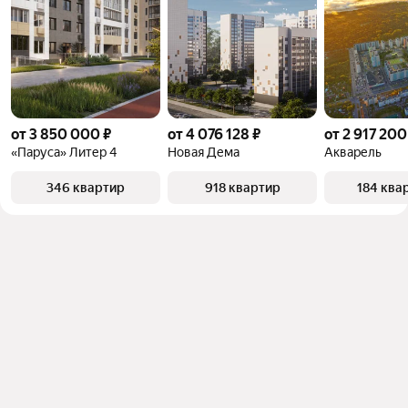
от 3 850 000 ₽
от 4 076 128 ₽
от 2 917 200
«Паруса» Литер 4
Новая Дема
Акварель
346 квартир
918 квартир
184 ква