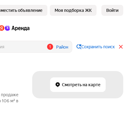
зместить объявление
Моя подборка ЖК
Войти
1
Сохранить поиск
Район
Смотреть на карте
о продаже
 106 м² в