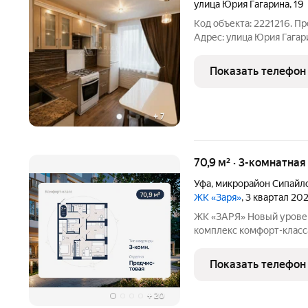
улица Юрия Гагарина
,
19
Код объекта: 2221216. П
Адрес: улица Юрия Гагари
постройки: 1985. - Матер
площадь: 82,6 кв. м. - Жи
Показать телефон
+
7
70,9 м² · 3-комнатна
Уфа
,
микрорайон Сипайл
ЖК «Заря»
, 3 квартал 20
ЖК «ЗАРЯ» Новый уровень комфорта в Сипайлово Жилой
комплекс комфорт-класс
паркингом и продуманно
города. Проект объедин
Показать телефон
новый стандарт застройк
+
20