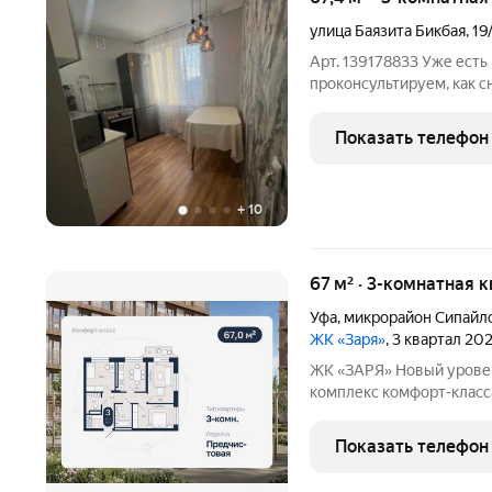
улица Баязита Бикбая
,
19
Арт. 139178833 Уже есть
проконсультируем, как с
Трехкомнатная квартира, 
д.19/1. 9/9 этажность. О
Показать телефон
качественный ремонт: н
+
10
67 м² · 3-комнатная 
Уфа
,
микрорайон Сипайл
ЖК «Заря»
, 3 квартал 20
ЖК «ЗАРЯ» Новый уровень комфорта в Сипайлово Жилой
комплекс комфорт-класс
паркингом и продуманно
города. Проект объедин
Показать телефон
новый стандарт застройк