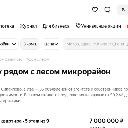
Ра
потека
Журнал
Для бизнеса
Уникальные акции
ройки
3 комн.
Цена
он Сипайлово
Рядом с лесом
у рядом с лесом микрорайон
 Сипайлово, в Уфе — 35 объявлений от агентств и собственников п
едвижимости. В нашем каталоге предложения площадью от 59,2 м² до
ктеристики.
7 000 000
₽
я квартира · 5 этаж из 9