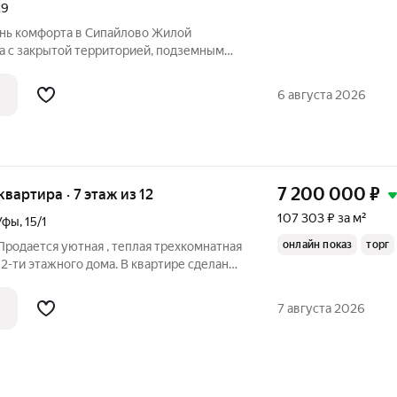
29
а с закрытой территорией, подземным
й средой для жизни в развитом районе
яет сложившуюся инфраструктуру и
6 августа 2026
и с
7 200 000
₽
 квартира · 7 этаж из 12
107 303 ₽ за м²
Уфы
,
15/1
онлайн показ
торг
Продается уютная , теплая трехкомнатная
12-ти этажного дома. В квартире сделан
росторная гардеробная комната.
ня, встроенный кухонный гарнитур.
7 августа 2026