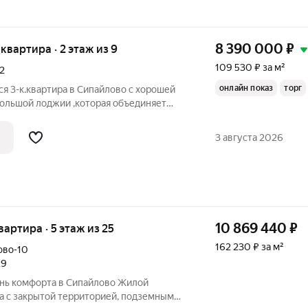
8 390 000
₽
 квартира · 2 этаж из 9
109 530 ₽ за м²
2
онлайн показ
торг
я 3-к.квартира в Сипайлово с хорошей
большой лоджии ,которая объединяет
площадь квартиры cocтaвляет 76,6 кв.м.
д ремонт, что позволит новым
3 августа 2026
10 869 440
₽
квартира · 5 этаж из 25
162 230 ₽ за м²
ово-10
29
а с закрытой территорией, подземным