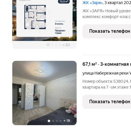
ЖК «Заря»
, 3 квартал 20
ЖК «ЗАРЯ» Новый уровень комфорта в Сипайлово Жилой
комплекс комфорт-класс
паркингом и продуманно
города. Проект объедин
Показать телефон
новый стандарт застройк
+
20
67,1 м² · 3-комнатная
улица Набережная реки 
Номер объекта: 538024. 
квартира на 7 -ом этаже 
ремонт, имеется также п
Большая, просторная кух
Показать телефон
Раздельный
+
19