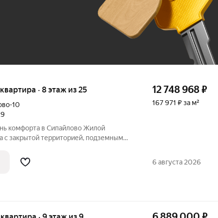
До 100 тыс. ₽
12 748 968
₽
 квартира · 8 этаж из 25
167 971 ₽ за м²
ово-10
29
а с закрытой территорией, подземным
й средой для жизни в развитом районе
яет сложившуюся инфраструктуру и
6 августа 2026
и с
6 889 000
₽
я квартира · 9 этаж из 9