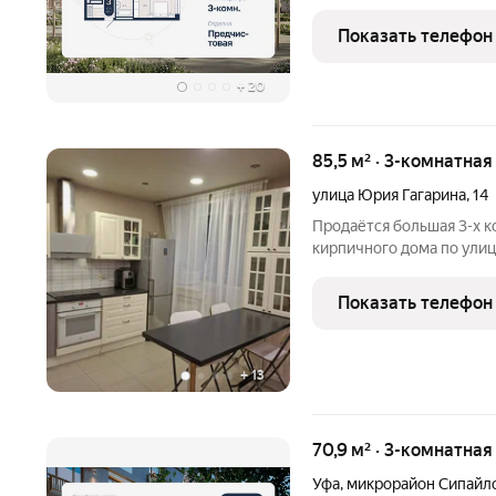
паркингом и продуманно
города. Проект объедин
Показать телефон
новый стандарт застройк
+
20
85,5 м² · 3-комнатная
улица Юрия Гагарина
,
14
Прoдaётcя большая 3-х к
киpпичнoгo дoмa по улиц
91.4 кв м . Oтличнoe paс
61, лицей 155, магазины.,
Показать телефон
хороший
+
13
70,9 м² · 3-комнатная
Уфа
,
микрорайон Сипайл