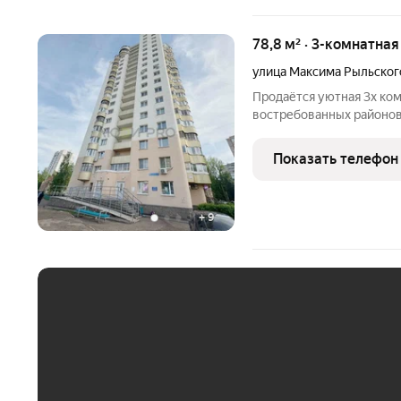
78,8 м² · 3-комнатна
улица Максима Рыльског
Продаётся уютная 3х ком
востребованных районов Уфы Сипайлово, ул. Максима
8. Идеальный вариант дл
развитую инфраструктур
Показать телефон
преимущество этой
+
9
ЕЖЕМЕСЯЧНЫЙ ПЛАТЁ