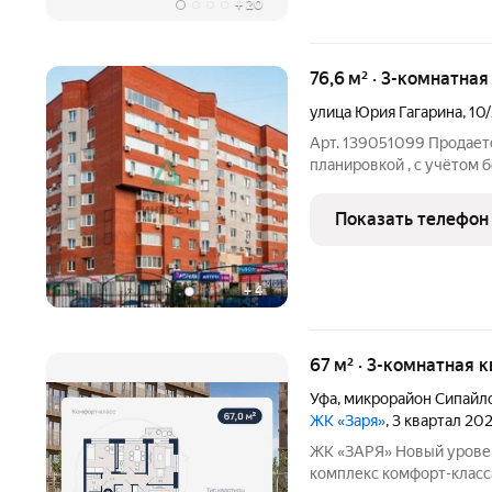
+
20
76,6 м² · 3-комнатная
улица Юрия Гагарина
,
10/
Арт. 139051099 Продаетс
планировкой , с учётом 
гостиную и кухню общая 
Квартира в состоянии по
Показать телефон
владельцам
+
4
67 м² · 3-комнатная 
Уфа
,
микрорайон Сипайл
ЖК «Заря»
, 3 квартал 20
ЖК «ЗАРЯ» Новый уровень комфорта в Сипайлово Жилой
комплекс комфорт-класс