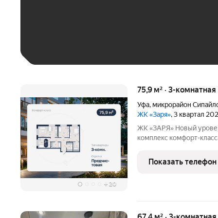
До 30 тыс. ₽
До 50 тыс. ₽
До 70 тыс. ₽
Больше 100 тыс. ₽
75,9 м² · 3-комнатная
Уфа
,
микрорайон Сипайл
ЖК «Заря»
, 3 квартал 20
ЖК «ЗАРЯ» Новый уровень комфорта в Сипайлово Жилой
комплекс комфорт-класс
паркингом и продуманно
города. Проект объедин
Показать телефон
новый стандарт застройк
+
20
67,4 м² · 3-комнатна