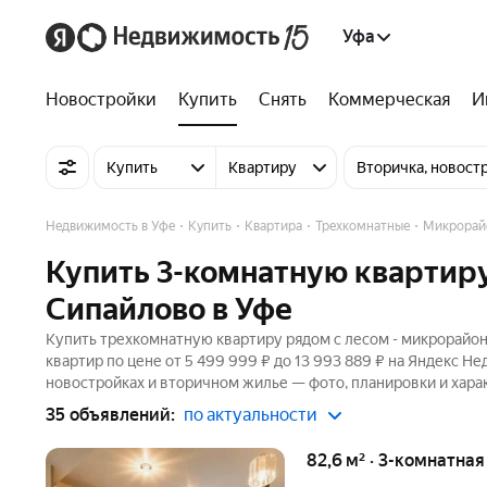
Уфа
Новостройки
Купить
Снять
Коммерческая
И
Купить
Квартиру
Вторичка, новост
Недвижимость в Уфе
Купить
Квартира
Трехкомнатные
Микрорай
Купить 3-комнатную квартир
Сипайлово в Уфе
Купить трехкомнатную квартиру рядом с лесом - микрорайон
квартир по цене от 5 499 999 ₽ до 13 993 889 ₽ на Яндекс Н
новостройках и вторичном жилье — фото, планировки и хара
35 объявлений:
по актуальности
82,6 м² · 3-комнатна