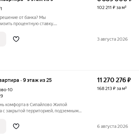
102 211 ₽ за м²
/1
 решение от банка? Мы
низить процентную ставку.
расположенная по адресу: ул. Б. Бикбая,
бщая площадь 67,4 м2. Сделан
3 августа 2026
атяжной потолок,
11 270 276
₽
квартира · 9 этаж из 25
168 213 ₽ за м²
ово-10
29
а с закрытой территорией, подземным
й средой для жизни в развитом районе
яет сложившуюся инфраструктуру и
6 августа 2026
и с