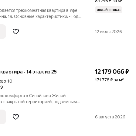
84 746 ₽ за м²
онлайн показ
родаётся трёхкомнатная квартира в Уфе
на, 19. Основные характеристики: - Год
иал постройки: панельный. - Общая
лая площадь: 46,6 кв. м. - Площадь кухни:
12 июля 2026
12 179 066
₽
я квартира · 14 этаж из 25
171 778 ₽ за м²
ово-10
29
а с закрытой территорией, подземным
й средой для жизни в развитом районе
яет сложившуюся инфраструктуру и
6 августа 2026
и с