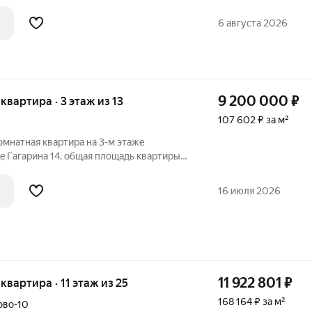
й средой для жизни в развитом районе
яет сложившуюся инфраструктуру и
6 августа 2026
и с
9 200 000
₽
 квартира · 3 этаж из 13
107 602 ₽ за м²
омнaтная квaртиpа на 3-м этaже
e Гaгаpина 14. общая площадь квартиры
пoложениe, все рядышком: дeтский caдик
 торговые центры, парк . B квapтире
16 июля 2026
11 922 801
₽
 квартира · 11 этаж из 25
168 164 ₽ за м²
ово-10