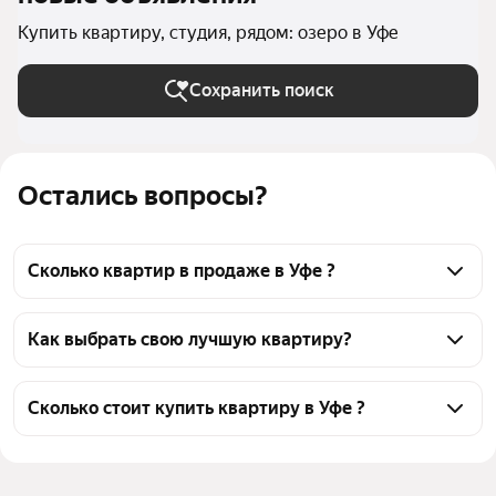
Купить квартиру, студия, рядом: озеро в Уфе
Сохранить поиск
Остались вопросы?
Сколько квартир в продаже в Уфе ?
На Яндекс Недвижимости в продаже в Уфе 1198 
квартир, из них 6 объявлений от собственников, 70 
Как выбрать свою лучшую квартиру?
объявлений от агентств, 1122 объявления от 
Чтобы купить квартиру - студию рядом с озером, 
застройщиков
воспользуйтесь тепловой картой для оценки 
Сколько стоит купить квартиру в Уфе ?
инфраструктуры и транспортной доступности в 
Цена за квадратный метр
60 302 — 273 143 ₽
выбранном районе в Уфе
Площадь
16 — 47 м²
Для легкого выбора подходящей квартиры в 