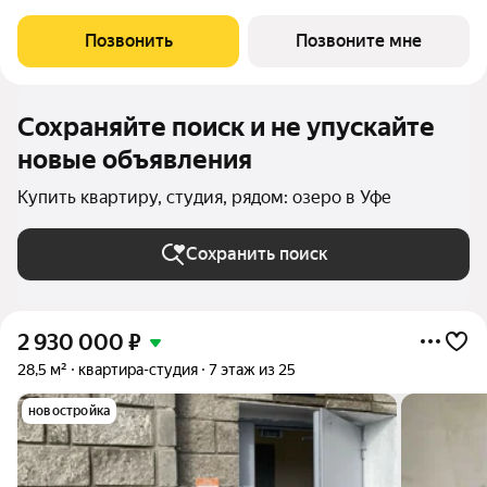
корпусе Урбан Мартен, корпус 2КВ на 10-м этаже, в жилом
комплексе "Сабанеева 125".Отделка будет готова сразу: мы
Позвонить
Позвоните мне
выбрали светлые нейтральные тона
Сохраняйте поиск и не упускайте
новые объявления
Купить квартиру, студия, рядом: озеро в Уфе
Сохранить поиск
2 930 000
₽
28,5 м²
квартира-студия
7 этаж из 25
новостройка