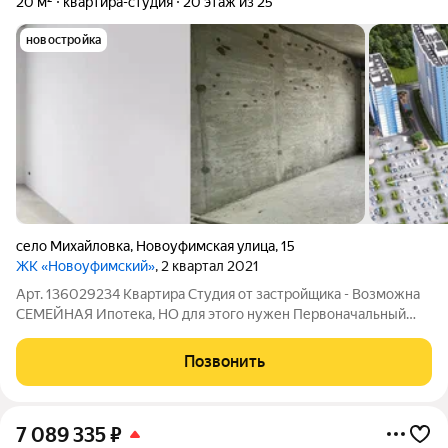
20 м²
квартира-студия
20 этаж из 25
новостройка
село Михайловка
,
Новоуфимская улица
,
15
ЖК «Новоуфимский»
, 2 квартал 2021
Арт. 136029234 Квартира Студия от застройщика - Возможна
СЕМЕЙНАЯ Ипотека, НО для этого нужен Первоначальный
Взнос 1 100 000 рублей. Собственная Автономная крышная
котельная, что позволяет существенно сэкономить на
Позвонить
квартплате. Видовая квартира -
7 089 335
₽