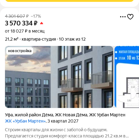
4 301 607
₽
–17%
3 570 334
₽
от 18 027 ₽ в месяц
21,2 м²
квартира-студия
10 этаж из 12
новостройка
Уфа
,
жилой район Дёма
,
ЖК Новая Дёма
,
ЖК Урбан Мартен
ЖК «Урбан Мартен»
, 3 квартал 2027
Строим кварталы для жизни с заботой о будущем.
Предлагается студия комфорт-класса площадью 21.2 кв.м в