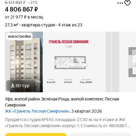
6 117 831
₽
–21%
4 806 867
₽
от 21 977 ₽ в месяц
27,3 м²
квартира-студия
4 этаж из 23
новостройка
3D-тур
Уфа
,
жилой район Зелёная Роща
,
жилой комплекс Лесная
Симфония
ЖК «Гранель Лесная Симфония»
, 3 квартал 2026
Продаётся студия №610, площадью 27,30 м, на 4 этаже в ЖК
«Гранель Лесная симфония» корпус 1. Стоимость от 4806867
руб. Квартира без отделки, планировка односторонняя, окна на