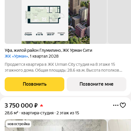
Уфа
,
жилой район Глумилино
,
ЖК Урман Сити
ЖК «Урман»
, 1 квартал 2028
Продается квартира в ЖК Urman City студия на 8 этаже 15
этажного дома. Общая площадь: 28.6 кв.м. Высота потолков
2.95 м. Срок сдачи 1 квартал 2028 г. Эскроу-счет. Застройщик
ГК «Садовое кольцо». -Расположение Urman расположен
Позвонить
Позвоните мне
прямо в сердце лесного
3 750 000
₽
28,6 м²
квартира-студия
2 этаж из 15
новостройка