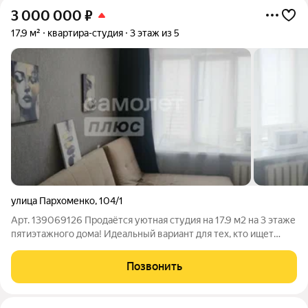
3 000 000
₽
17,9 м²
квартира-студия
3 этаж из 5
улица Пархоменко
,
104/1
Арт. 139069126 Продаётся уютная студия на 17.9 м2 на 3 этаже
пятиэтажного дома! Идеальный вариант для тех, кто ищет
комфортное и теплое жильё. Инфраструктура: Магазины;
Аптеки; Школы; Детские сады. Развитая транспортная сеть,
Позвонить
остановка общественного