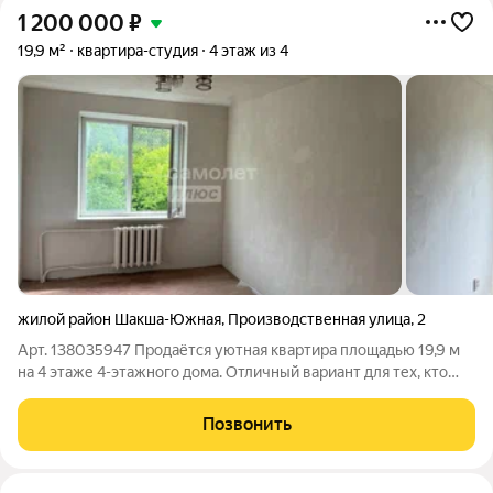
1 200 000
₽
19,9 м²
квартира-студия
4 этаж из 4
жилой район Шакша-Южная
,
Производственная улица
,
2
Арт. 138035947 Продаётся уютная квартира площадью 19,9 м
на 4 этаже 4-этажного дома. Отличный вариант для тех, кто
хочет сделать ремонт под себя: квартира с предчистовой
отделкой вы не переплачиваете за чужой дизайн и создаёте
Позвонить
пространство по своему