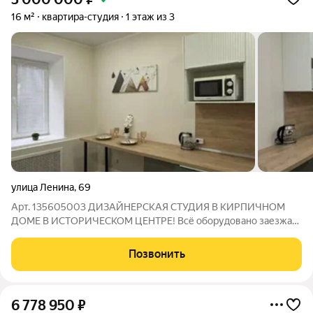
16 м²
квартира-студия
1 этаж из 3
улица Ленина
,
69
Арт. 135605003 ДИЗАЙНЕРСКАЯ СТУДИЯ В КИРПИЧНОМ
ДОМЕ В ИСТОРИЧЕСКОМ ЦЕНТРЕ! Всё оборудовано заезжай
и живи как дома Фишки квартиры: Дизайнерский ремонт и
стильный интерьер каждая деталь создаёт атмосферу уюта.
Позвонить
Не нужно ничего доделывать или
6 778 950
₽