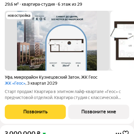
29,6 м²
квартира-студия
6 этаж из 29
новостройка
Уфа
,
микрорайон Кузнецовский Затон
,
ЖК Геос
ЖК «Геос»
, 3 квартал 2029
Старт продаж! Квартира в элитном лайф-квартале «Геос» с
предчистовой отделкой. Квартира студия с классической
планировкой общей площадью 29,6 м. Продуманные и
эргономичные решения для всей семьи: Просторная зона
Позвонить
Позвоните мне
спальни 16,84 м Зона кухни 5,07 м
3 000 000
₽