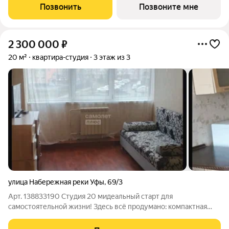
улицу. Проект расположился в юговосточной части Уфы, в
Позвонить
Позвоните мне
уютном микрорайоне
2 300 000
₽
20 м²
квартира-студия
3 этаж из 3
улица Набережная реки Уфы
,
69/3
Арт. 138833190 Студия 20 мидеальный старт для
самостоятельной жизни! Здесь всё продумано: компактная
кухня, зона для сна и рабочее местохватит для комфортной
жизни . Свежий ремонт, ничего не нужно переделывать. Вся