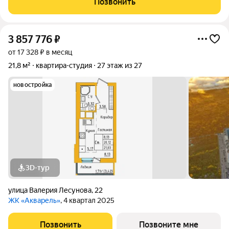
Позвонить
необходимая мебель и техника уже
3 857 776
₽
от 17 328 ₽ в месяц
21,8 м²
квартира-студия
27 этаж из 27
новостройка
3D-тур
улица Валерия Лесунова
,
22
ЖК «Акварель»
, 4 квартал 2025
Позвонить
Позвоните мне