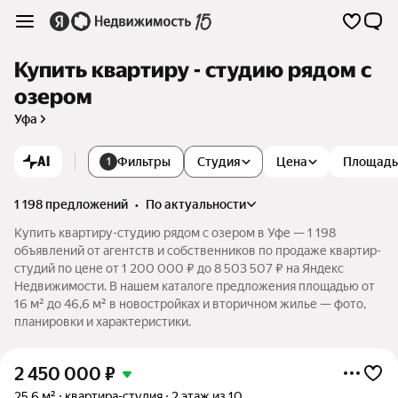
Купить квартиру - студию рядом с
озером
Уфа
AI
Фильтры
Студия
Цена
Площадь
1
1 198 предложений
•
по актуальности
Купить квартиру-студию рядом с озером в Уфе — 1 198
объявлений от агентств и собственников по продаже квартир-
студий по цене от 1 200 000 ₽ до 8 503 507 ₽ на Яндекс
Недвижимости. В нашем каталоге предложения площадью от
16 м² до 46,6 м² в новостройках и вторичном жилье — фото,
планировки и характеристики.
2 450 000
₽
25,6 м²
квартира-студия
2 этаж из 10