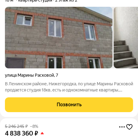
18 м²
квартира-студия
2 этаж из 2
улица Марины Расковой
,
7
В Ленинском районе, Нижегородка, по улице Марины Расковой
продается студия 18кв, есть и однокомнатные квартиры,
возможна небольшая рассрочка, обсуждение приветствуется
Позвонить
5 246 245
₽
–8%
4 838 360
₽