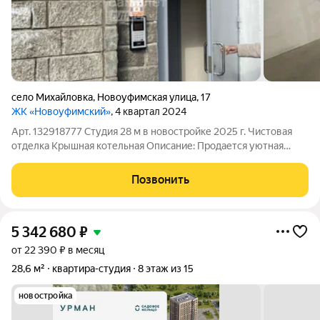
село Михайловка
,
Новоуфимская улица
,
17
ЖК «Новоуфимский»
, 4 квартал 2024
Арт. 132918777 Студия 28 м в новостройке 2025 г. Чистовая
отделка Крышная котельная Описание: Продается уютная
студия в новом доме (сдан в 2025 году) Юридически чистый
объект, готов к сделке. Почему это выгодное приобретение:
Позвонить
Экономия на ЖКХ: В
5 342 680
₽
от 22 390 ₽ в месяц
28,6 м²
квартира-студия
8 этаж из 15
новостройка