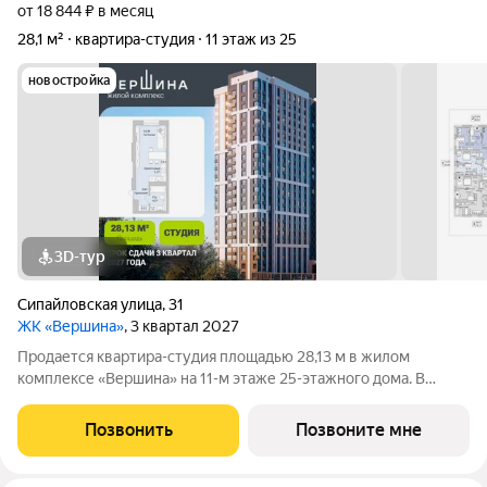
от 18 844 ₽ в месяц
28,1 м²
квартира-студия
11 этаж из 25
новостройка
3D-тур
Сипайловская улица
,
31
ЖК «Вершина»
, 3 квартал 2027
Продается квартира-студия площадью 28,13 м в жилом
комплексе «Вершина» на 11-м этаже 25-этажного дома. В
квартире будет жилая зона площадью 14,3 м и кухонная зона
площадью 5,37 м. Окна выходят во двор. Высота потолков 2,7
Позвонить
Позвоните мне
м. Квартира продается с