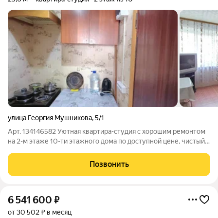
улица Георгия Мушникова
,
5/1
Арт. 134146582 Уютная квартира-студия с хорошим ремонтом
на 2-м этаже 10-ти этажного дома по доступной цене, чистый
ухоженный подъезд с ремонтом Большой двор, детская
площадка, достаточно мест для парковки Развивающийся
Позвонить
микрорайон Инорс, Центр
6 541 600
₽
от 30 502 ₽ в месяц