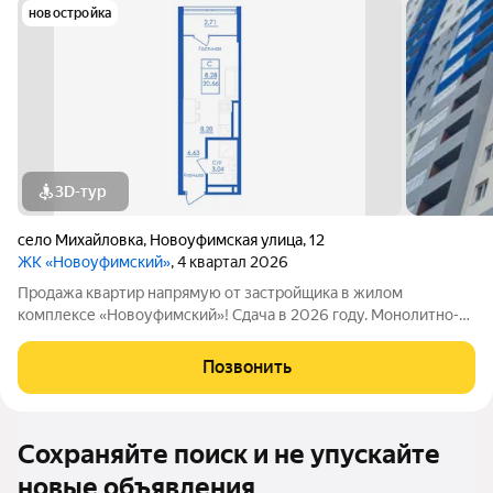
новостройка
3D-тур
село Михайловка
,
Новоуфимская улица
,
12
ЖК «Новоуфимский»
, 4 квартал 2026
Продажа квартир напрямую от застройщика в жилом
комплексе «Новоуфимский»! Сдача в 2026 году. Монолитно-
кирпичные здания с современными планировками и развитой
инфраструктурой в перспективном районе Уфы. Максимально
Позвонить
привлекательные условия покупки:
Сохраняйте поиск и не упускайте
новые объявления