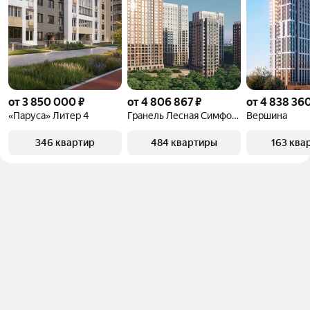
от 3 850 000 ₽
от 4 806 867 ₽
от 4 838 360
«Паруса» Литер 4
Гранель Лесная Симфония
Вершина
346 квартир
484 квартиры
163 ква