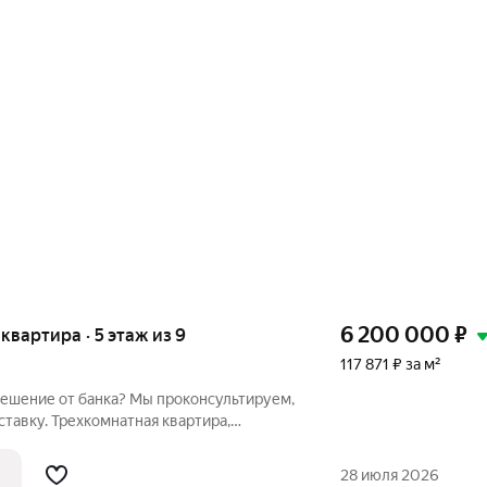
6 200 000
₽
 квартира · 5 этаж из 9
117 871 ₽ за м²
решение от банка? Мы проконсультируем,
ставку. Трехкомнатная квартира,
 ул. Менделеева, д.9/1. 59 этажность.
28 июля 2026