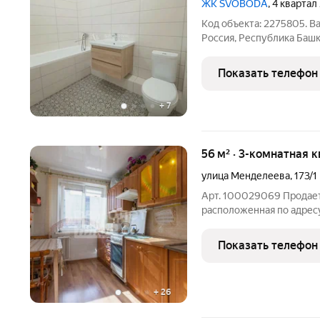
ЖК SVOBODA
, 4 квартал
Код объекта: 2275805. Ваша
Россия, Республика Башк
Основные характеристики
постройки: кирпично-мо
Показать телефон
монолитные -
+
7
56 м² · 3-комнатная 
улица Менделеева
,
173/1
Арт. 100029069 Продает
расположенная по адресу 
ремонт, прекрасные тих
район, в шаговой доступ
Показать телефон
аптеки,
+
26