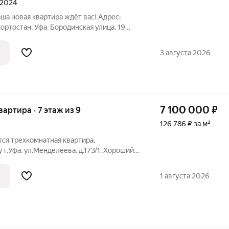
 2024
 новая квартира ждёт вас! Адрес:
ортостан, Уфа, Бородинская улица, 19
: - Год постройки: 2024 - Материал
нолитный - Материал перекрытий:
3 августа 2026
7 100 000
₽
квартира · 7 этаж из 9
126 786 ₽ за м²
ся трехкомнатная квартира,
г.Уфа, ул.Менделеева, д.173/1. Хороший
ие соседи, инфраструктурный развитый
ности торговые центры Аркада и Чайка,
1 августа 2026