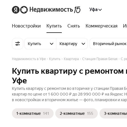
Уфа
Новостройки
Купить
Снять
Коммерческая
И
Купить
Квартиру
Вторичный рынок
Недвижимость в Уфе
Купить
Квартира
Станция Правая Белая
С р
Купить квартиру с ремонтом 
Уфе
Купить квартиру с ремонтом во вторичке у станции Правая Б
квартир по цене от 1 600 000 ₽ до 28 990 000 ₽ на Яндекс 
в новостройках и вторичном жилье — фото, планировки и хар
1-комнатные
141
2-комнатные
155
3-комнатны