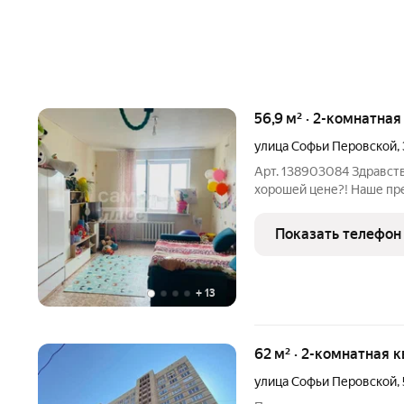
56,9 м² · 2-комнатна
улица Софьи Перовской
,
Арт. 138903084 Здравст
хорошей цене?! Наше пре
светлая двухкомнатная к
д.36. Внтмание!! Этот о
Показать телефон
ставке
+
13
62 м² · 2-комнатная 
улица Софьи Перовской
,