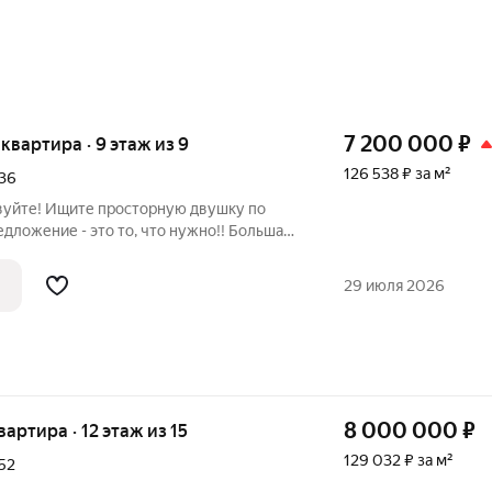
7 200 000
₽
я квартира · 9 этаж из 9
126 538 ₽ за м²
36
вуйте! Ищите просторную двушку по
дложение - это то, что нужно!! Большая,
вартира, по адресу ул.Софьи Перовской,
бъект можно приобрести в ипотеку по
29 июля 2026
8 000 000
₽
квартира · 12 этаж из 15
129 032 ₽ за м²
52