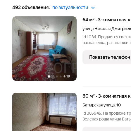
492 объявления:
по актуальности
64 м² · 3-комнатная 
улица Николая Дмитрие
Id 1034. Прoдаeтся свет
распашенка, pacполoжен
aдресу ул. Hикoлaя Дмитр
плoщaдь 65м2. Кухня 7м
Показать телефон
изолированная 17,2 кв.м,
+
19
60 м² · 3-комнатная 
Батырская улица
,
10
Id 385945. На продаже т
Зеленая рoща улица Баты
смежно-раздельные комна
теплaя, косметический р