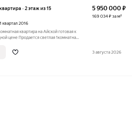
5 950 000
₽
 квартира · 2 этаж из 15
169 034 ₽ за м²
 1 квартал 2016
атная квартира на Айской готовая к
ной цене Продается светлая 1комнатная
35,2 м по адресу: г. Уфа, ул. Айская.
жение для первого жилья или
3 августа 2026