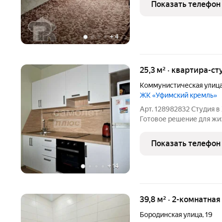
Показать телефон
площадки.
+
4
25,3 м² · квартира-ст
Коммунистическая улиц
ЖК «Уфимский кремль»
Арт. 128982832 Студия в ЖК 
Готовое решение для жизни или арен
студия в современном ж
Локация, которую выбир
Показать телефон
арендаторы: рядом
+
14
39,8 м² · 2-комнатна
Бородинская улица
,
19