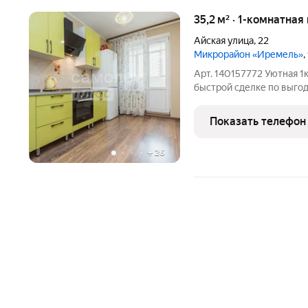
35,2 м² · 1-комнатная
Айская улица
,
22
Микрорайон «Иремель»
,
Арт. 140157772 Уютная 1комн
быстрой сделке по выгод
квартира общей площадью 
Привлекательное предло
Показать телефон
инвестиции:
+
26