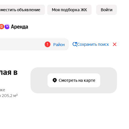
зместить объявление
Моя подборка ЖК
Войти
1
Сохранить поиск
Район
лая в
Смотреть на карте
аже
 205,2 м²