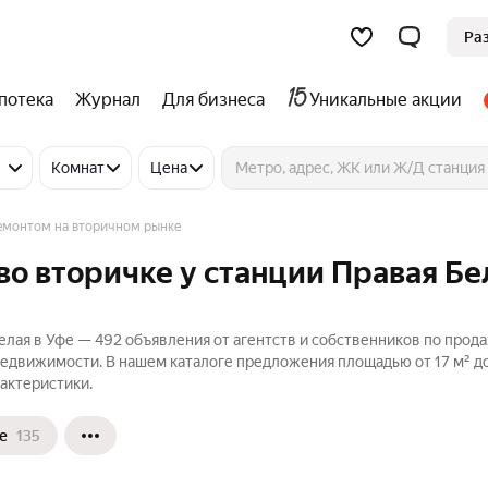
Ра
потека
Журнал
Для бизнеса
Уникальные акции
Комнат
Цена
емонтом на вторичном рынке
во вторичке у станции Правая Бе
елая в Уфе — 492 объявления от агентств и собственников по прод
Недвижимости. В нашем каталоге предложения площадью от 17 м² до
актеристики.
е
135