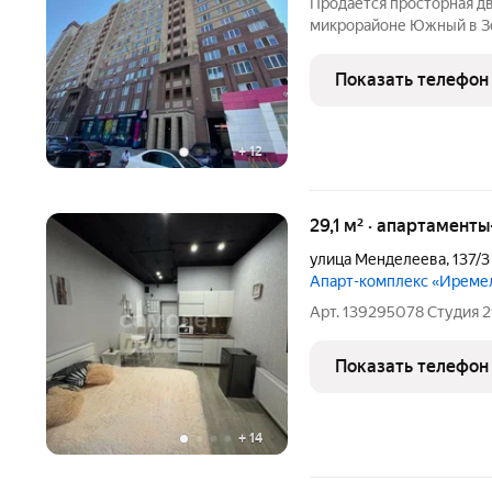
Продается просторная д
микрорайоне Южный в З
характеристиками. Отлич
залом с двумя окнами, п
Показать телефон
и гардеробной. Двор
+
12
29,1 м² · апартаменты
улица Менделеева
,
137/3
Апарт-комплекс «Иреме
Арт. 139295078 Студия 2
Показать телефон
+
14