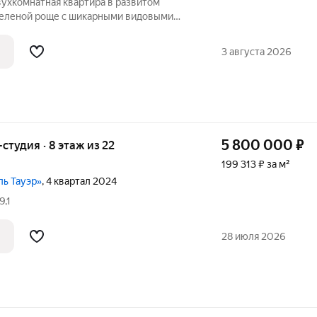
вухкомнатная квартира в развитом
еленой роще с шикарными видовыми
ная планировка с просторной кухней,
росторной кухней, раздельным санузлом
3 августа 2026
5 800 000
₽
-студия · 8 этаж из 22
199 313 ₽ за м²
ль Тауэр»
, 4 квартал 2024
9,1
28 июля 2026