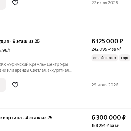
27 июля 2026
6 125 000
₽
удия · 9 этаж из 25
242 095 ₽ за м²
а
,
98/1
онлайн показ
торг
«Уфимский Кремль» Центр Уфы
ды Светлая, аккуратная
илом комплексе в самом центре города.
ают студенты, молодые специалисты и
29 июля 2026
6 300 000
₽
я квартира · 4 этаж из 25
158 291 ₽ за м²