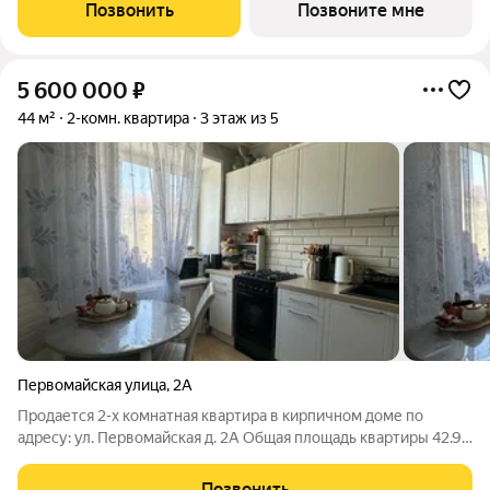
Трест".Срок окончания строительства: 4 квартал 2028
Позвонить
Позвоните мне
года.Квартира с свободной планировкой,
5 600 000
₽
44 м²
2-комн. квартира
3 этаж из 5
Первомайская улица
,
2А
Продается 2-х комнатная квартира в кирпичном доме по
адресу: ул. Первомайская д. 2А Общая площадь квартиры 42.9
м.кв. В квартире сделан качественный ремонт: Установлены
пластиковые окна, застеклён балкон Полусухая стяжка пола
Позвонить