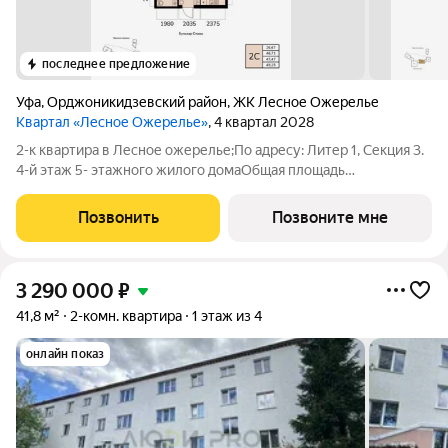
последнее предложение
Уфа
,
Орджоникидзевский район
,
ЖК Лесное Ожерелье
Квартал «Лесное Ожерелье»
, 4 квартал 2028
2-к квартира в Лесное ожерелье;По адресу: Литер 1, Секция 3.
4-й этаж 5- этажного жилого домаОбщая площадь
47.47кв.м.;Жилая площадь 26.67 кв. м. от ГК "Первый
Трест".Срок окончания строительства: 4 квартал 2028
Позвонить
Позвоните мне
года.Квартира с свободной планировкой,
3 290 000
₽
41,8 м²
2-комн. квартира
1 этаж из 4
онлайн показ