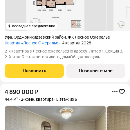
последнее предложение
Уфа
,
Орджоникидзевский район
,
ЖК Лесное Ожерелье
Квартал «Лесное Ожерелье»
, 4 квартал 2028
2-к квартира в Лесное ожерелье;По адресу: Литер 1, Секция 3.
2-й этаж 5- этажного жилого домаОбщая площадь
65.97кв.м.;Жилая площадь 30.53 кв. м. от ГК "Первый
Трест".Срок окончания строительства: 4 квартал 2028
Позвонить
Позвоните мне
года.Квартира с свободной планировкой,
4 890 000
₽
44,4 м²
2-комн. квартира
5 этаж из 5