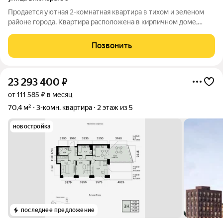
Продается уютная 2-комнатная квартира в тихом и зеленом
районе города. Квартира расположена в кирпичном доме,
который ценится за хорошую тепло- и шумоизоляцию. Общая
площадь 42,6 кв.м. Есть застекленный балкон, установлены
Позвонить
пластиковые окна. Квартира
23 293 400
₽
от 111 585 ₽ в месяц
70,4 м²
3-комн. квартира
2 этаж из 5
новостройка
последнее предложение