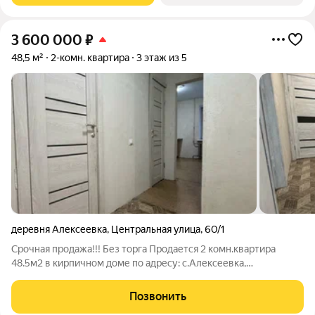
3 600 000
₽
48,5 м²
2-комн. квартира
3 этаж из 5
деревня Алексеевка
,
Центральная улица
,
60/1
Срочная продажа!!! Без торга Продается 2 комн.квартира
48.5м2 в кирпичном доме по адресу: с.Алексеевка,
ул.Центральная, 60/1, 3/5эт, кухня 8м2, с/у раздельный, ванная,
застекленная лоджия. Без ремонта, стены выровнены под
Позвонить
обои или под покраску. Окна