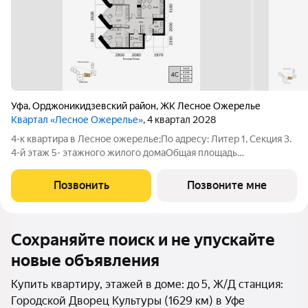
Уфа
,
Орджоникидзевский район
,
ЖК Лесное Ожерелье
Квартал «Лесное Ожерелье»
, 4 квартал 2028
4-к квартира в Лесное ожерелье;По адресу: Литер 1, Секция 3.
4-й этаж 5- этажного жилого домаОбщая площадь
82.44кв.м.;Жилая площадь 54.05 кв. м. от ГК "Первый
Трест".Срок окончания строительства: 4 квартал 2028
Позвонить
Позвоните мне
года.Квартира с свободной планировкой,
Сохраняйте поиск и не упускайте
новые объявления
Купить квартиру, этажей в доме: до 5, Ж/Д станция:
Городской Дворец Культуры (1629 км) в Уфе