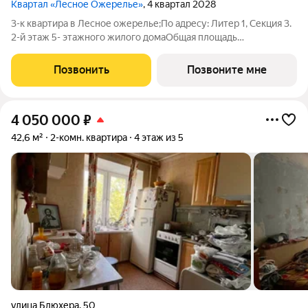
Квартал «Лесное Ожерелье»
, 4 квартал 2028
3-к квартира в Лесное ожерелье;По адресу: Литер 1, Секция 3.
2-й этаж 5- этажного жилого домаОбщая площадь
67.92кв.м.;Жилая площадь 34.80 кв. м. от ГК "Первый
Трест".Срок окончания строительства: 4 квартал 2028
Позвонить
Позвоните мне
года.Квартира с свободной планировкой,
4 050 000
₽
42,6 м²
2-комн. квартира
4 этаж из 5
улица Блюхера
,
50