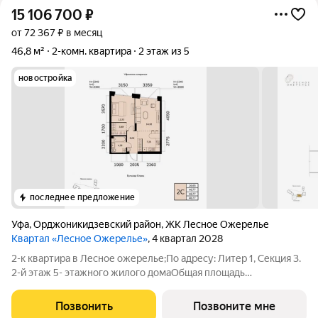
15 106 700
₽
от 72 367 ₽ в месяц
46,8 м²
2-комн. квартира
2 этаж из 5
новостройка
последнее предложение
Уфа
,
Орджоникидзевский район
,
ЖК Лесное Ожерелье
Квартал «Лесное Ожерелье»
, 4 квартал 2028
2-к квартира в Лесное ожерелье;По адресу: Литер 1, Секция 3.
2-й этаж 5- этажного жилого домаОбщая площадь
46.77кв.м.;Жилая площадь 26.65 кв. м. от ГК "Первый
Трест".Срок окончания строительства: 4 квартал 2028
Позвонить
Позвоните мне
года.Квартира с свободной планировкой,