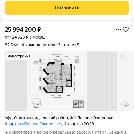
дружной семьёй ! Всё - в шаговой доступности ! aдpес:
Позвонить
с.Алексеевка, ул. Центральная д.56/1,
25 994 200
₽
от 124 523 ₽ в месяц
82,5 м²
4-комн. квартира
3 этаж из 5
новостройка
Уфа
,
Орджоникидзевский район
,
ЖК Лесное Ожерелье
Квартал «Лесное Ожерелье»
, 4 квартал 2028
4-к квартира в Лесное ожерелье;По адресу: Литер 1, Секция 3.