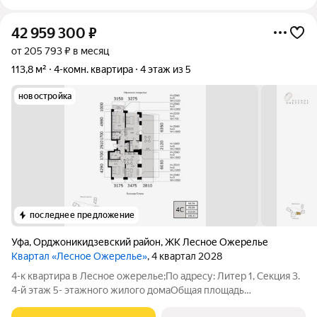
42 959 300
₽
от 205 793 ₽ в месяц
113,8 м²
4-комн. квартира
4 этаж из 5
новостройка
последнее предложение
Уфа
,
Орджоникидзевский район
,
ЖК Лесное Ожерелье
Квартал «Лесное Ожерелье»
, 4 квартал 2028
4-к квартира в Лесное ожерелье;По адресу: Литер 1, Секция 3.
4-й этаж 5- этажного жилого домаОбщая площадь
113.81кв.м.;Жилая площадь 68.56 кв. м. от ГК "Первый