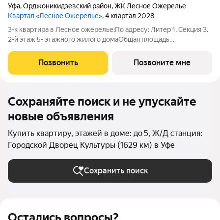
Уфа
,
Орджоникидзевский район
,
ЖК Лесное Ожерелье
Квартал «Лесное Ожерелье»
, 4 квартал 2028
3-к квартира в Лесное ожерелье;По адресу: Литер 1, Секция 3.
2-й этаж 5- этажного жилого домаОбщая площадь
70.35кв.м.;Жилая площадь 35.83 кв. м. от ГК "Первый
Трест".Срок окончания строительства: 4 квартал 2028
Позвонить
Позвоните мне
года.Квартира с свободной планировкой,
Сохраняйте поиск и не упускайте
новые объявления
Купить квартиру, этажей в доме: до 5, Ж/Д станция:
Городской Дворец Культуры (1629 км) в Уфе
Сохранить поиск
Остались вопросы?