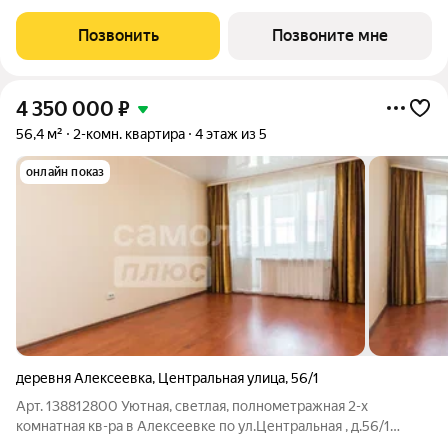
48.52кв.м.;Жилая площадь 26.70 кв. м. от ГК "Первый
Трест".Срок окончания строительства: 4 квартал 2028
Позвонить
Позвоните мне
года.Квартира с свободной планировкой,
4 350 000
₽
56,4 м²
2-комн. квартира
4 этаж из 5
онлайн показ
деревня Алексеевка
,
Центральная улица
,
56/1
Арт. 138812800 Уютная, светлая, полнометражная 2-х
комнатная кв-ра в Алексеевке по ул.Центральная , д.56/1
Полностью готовое решение для проживания большой,