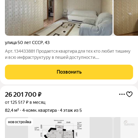
улица 50 лет СССР
,
43
Арт. 134433881 Продается квартира для тех кто любит тишину
и всю инфраструктуру в пешей доступности.
ХАРАКТЕРИСТИКА: Общая площадь 44.4 кв.м., жилая 31 кв.м.,
кухня 6 кв.м. В квартире поменяны все сантехнические трубы.
Позвонить
Санузел в плитке. Работающий
26 201 700
₽
от 125 517 ₽ в месяц
82,4 м²
4-комн. квартира
4 этаж из 5
новостройка