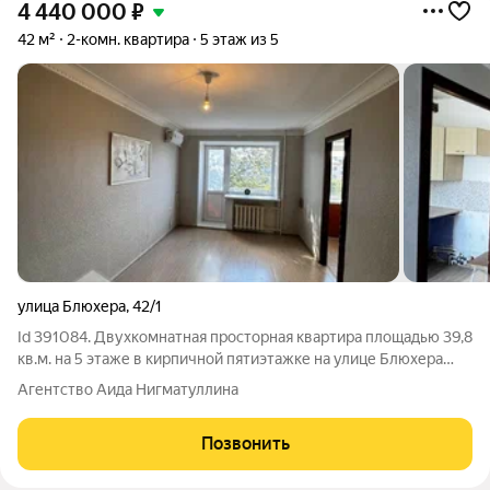
4 440 000
₽
42 м²
2-комн. квартира
5 этаж из 5
улица Блюхера
,
42/1
Id 391084. Двухкомнатная просторная квартира площадью 39,8
кв.м. на 5 этаже в кирпичной пятиэтажке на улице Блюхера
42/1 Общая площадь: 39,8 кв.м. Жилая площадь: 28,5 кв.м.
Агентство Аида Нигматуллина
Кухня: 5,1 кв.м. Внутри косметический ремонт, Кухонная
гарнитура.
Позвонить