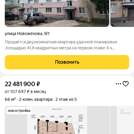
улица Новожёнова
,
9/1
Продаётся двухкомнатная квартира удачной планировки
,площадью 41,8 квадратных метра на первом этаже 4-х
этажного дома , расположенная в микрорайоне Сипайлово!
Квартира очень теплая, так как сам дом кирпичный!
Позвонить
Расположение жилья удачное и удобное
22 481 900
₽
от 107 697 ₽ в месяц
66 м²
2-комн. квартира
2 этаж из 5
новостройка