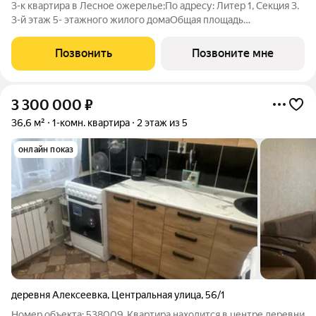
3-к квартира в Лесное ожерелье;По адресу: Литер 1, Секция 3.
3-й этаж 5- этажного жилого домаОбщая площадь
62.86кв.м.;Жилая площадь 34.46 кв. м. от ГК "Первый
Трест".Срок окончания строительства: 4 квартал 2028
Позвонить
Позвоните мне
года.Квартира с свободной планировкой,
3 300 000
₽
36,6 м²
1-комн. квартира
2 этаж из 5
онлайн показ
деревня Алексеевка
,
Центральная улица
,
56/1
Номер объекта: 538009. Квартира находится в центре деревни