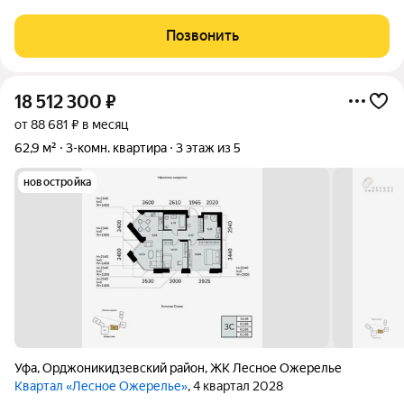
ЦЕНТРАЛЬНАЯ, дом 52/1 (от Южного автовокзала до д.
Алексеевка 10-15 минут езды на автомобиле). ПАРАМЕТРЫ:
Позвонить
-3/5 кирпичного дома, 2015 года постройки -площадь
18 512 300
₽
от 88 681 ₽ в месяц
62,9 м²
3-комн. квартира
3 этаж из 5
новостройка
Уфа
,
Орджоникидзевский район
,
ЖК Лесное Ожерелье
Квартал «Лесное Ожерелье»
, 4 квартал 2028