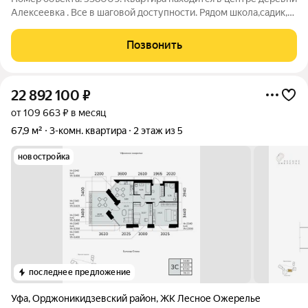
Алексеевка . Все в шаговой доступности. Рядом школа,садик,
поликлиника,детская площадка. Большое количество
магазинов . Церковь и мечеть в шаговой доступности.
Позвонить
Квартира готова к продажи .
22 892 100
₽
от 109 663 ₽ в месяц
67,9 м²
3-комн. квартира
2 этаж из 5
новостройка
последнее предложение
Уфа
,
Орджоникидзевский район
,
ЖК Лесное Ожерелье