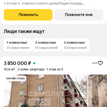
3-й этаж 5- этажного жилого домаОбщая площадь
82.45кв.м.;Жилая площадь 54.06 кв. м. от ГК "Первый
Трест".Срок окончания строительства: 4 квартал 2028
Позвонить
Позвоните мне
года.Квартира с свободной планировкой,
Люди также ищут
1-комнатные
2-комнатные
3-комнатные
33 предложения
55 предложений
30 предложений
3 850 000
₽
42,6 м²
2-комн. квартира
1 этаж из 5
онлайн показ