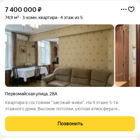
7 400 000
₽
74,9 м²
3-комн. квартира
4 этаж из 5
Первомайская улица
,
28А
Квартира в состоянии "заезжай-живи". На 4 этаже 5-ти
этажного дома. Высокие потолки, уютная атмосфера и
энергетика семейного тепла. В квартире остаётся встроеная
кухня, кроме холодильника и посудомоечной машины.
Позвонить
Вместительный шкаф в прихожей,