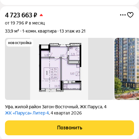
4 723 663
₽
от 19 796 ₽ в месяц
33,9 м²
1-комн. квартира
13 этаж из 21
новостройка
Уфа
,
жилой район Затон-Восточный
,
ЖК Паруса
,
4
ЖК «Паруса» Литер 4
, 4 квартал 2026
Позвонить