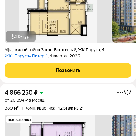
3D-тур
Уфа
,
жилой район Затон-Восточный
,
ЖК Паруса
,
4
ЖК «Паруса» Литер 4
, 4 квартал 2026
Позвонить
4 866 250
₽
от 20 394 ₽ в месяц
38,9 м²
1-комн. квартира
12 этаж из 21
новостройка