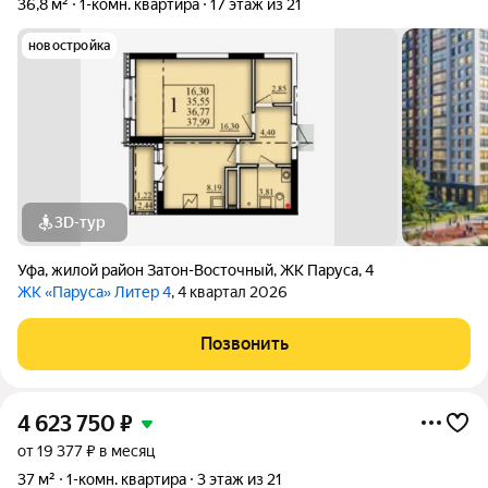
36,8 м²
1-комн. квартира
17 этаж из 21
новостройка
3D-тур
Уфа
,
жилой район Затон-Восточный
,
ЖК Паруса
,
4
ЖК «Паруса» Литер 4
, 4 квартал 2026
Позвонить
4 623 750
₽
от 19 377 ₽ в месяц
37 м²
1-комн. квартира
3 этаж из 21