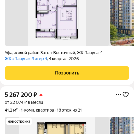
Уфа
,
жилой район Затон-Восточный
,
ЖК Паруса
,
4
ЖК «Паруса» Литер 4
, 4 квартал 2026
Позвонить
5 267 200
₽
от 22 074 ₽ в месяц
41,2 м²
1-комн. квартира
18 этаж из 21
новостройка