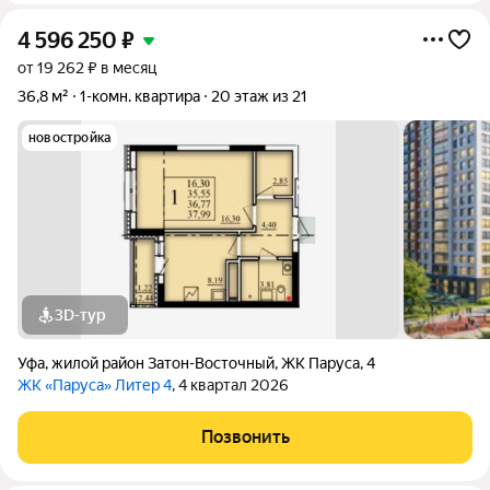
4 596 250
₽
от 19 262 ₽ в месяц
36,8 м²
1-комн. квартира
20 этаж из 21
новостройка
3D-тур
Уфа
,
жилой район Затон-Восточный
,
ЖК Паруса
,
4
ЖК «Паруса» Литер 4
, 4 квартал 2026
Позвонить