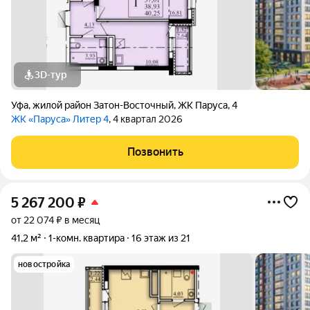
3D-тур
Уфа
,
жилой район Затон-Восточный
,
ЖК Паруса
,
4
ЖК «Паруса» Литер 4
, 4 квартал 2026
Позвонить
5 267 200
₽
от 22 074 ₽ в месяц
41,2 м²
1-комн. квартира
16 этаж из 21
новостройка