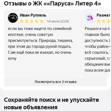
Отзывы о ЖК ««Паруса» Литер 4»
Иван Руппель
Рахмат
14 июля 2026
если вы тоже ищете по семейной
Решился на п
ипотеке, очень советую
главное было
присмотреться. Природа, тишина,
доступность 
при этом до города рукой подать.
чтобы район 
Сам ещё пока не въехал, но очень
всё сошлось.
хочу
серьезный, ст
обещания вып
пока всем до
Посмотреть все 2 отзыва
Сохраняйте поиск и не упускайте
новые объявления