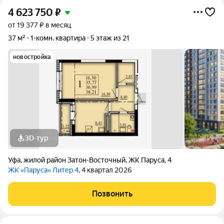
4 623 750
₽
от 19 377 ₽ в месяц
37 м²
1-комн. квартира
5 этаж из 21
новостройка
3D-тур
Уфа
,
жилой район Затон-Восточный
,
ЖК Паруса
,
4
ЖК «Паруса» Литер 4
, 4 квартал 2026
Позвонить