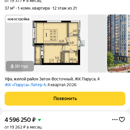
от 19 377 ₽ в месяц
37 м²
1-комн. квартира
12 этаж из 21
новостройка
3D-тур
Уфа
,
жилой район Затон-Восточный
,
ЖК Паруса
,
4
ЖК «Паруса» Литер 4
, 4 квартал 2026
Позвонить
4 596 250
₽
от 19 262 ₽ в месяц