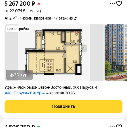
5 267 200
₽
от 22 074 ₽ в месяц
41,2 м²
1-комн. квартира
17 этаж из 21
новостройка
3D-тур
Уфа
,
жилой район Затон-Восточный
,
ЖК Паруса
,
4
ЖК «Паруса» Литер 4
, 4 квартал 2026
Позвонить