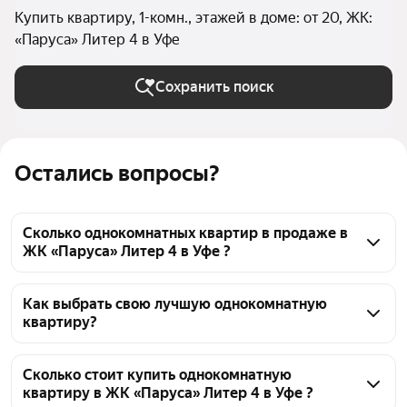
Купить квартиру, 1-комн., этажей в доме: от 20, ЖК:
«Паруса» Литер 4 в Уфе
Сохранить поиск
Остались вопросы?
Сколько однокомнатных квартир в продаже в
ЖК «Паруса» Литер 4 в Уфе ?
На Яндекс Недвижимости в продаже в ЖК «Паруса» 
Литер 4 в Уфе 86 однокомнатных квартир 86 
Как выбрать свою лучшую однокомнатную
квартиру?
объявлений от застройщиков
Чтобы купить 1-комнатную квартиру в высотках в 
ЖК «Паруса» Литер 4, воспользуйтесь тепловой 
Сколько стоит купить однокомнатную
квартиру в ЖК «Паруса» Литер 4 в Уфе ?
картой для оценки инфраструктуры и 