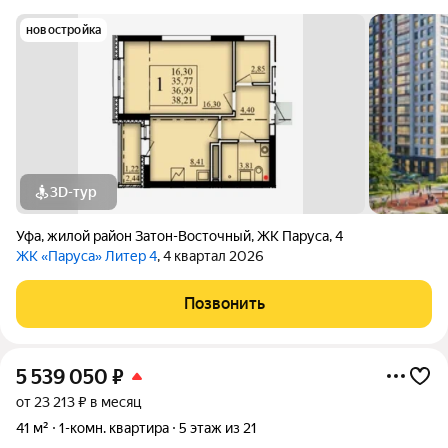
новостройка
3D-тур
Уфа
,
жилой район Затон-Восточный
,
ЖК Паруса
,
4
ЖК «Паруса» Литер 4
, 4 квартал 2026
Позвонить
5 539 050
₽
от 23 213 ₽ в месяц
41 м²
1-комн. квартира
5 этаж из 21