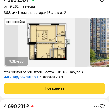
4 596 250
₽
от 19 262 ₽ в месяц
36,8 м²
1-комн. квартира
16 этаж из 21
новостройка
3D-тур
Уфа
,
жилой район Затон-Восточный
,
ЖК Паруса
,
4
ЖК «Паруса» Литер 4
, 4 квартал 2026
Позвонить
4 690 231
₽