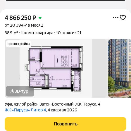
4 866 250
₽
от 20 394 ₽ в месяц
38,9 м²
1-комн. квартира
10 этаж из 21
новостройка
3D-тур
Уфа
,
жилой район Затон-Восточный
,
ЖК Паруса
,
4
ЖК «Паруса» Литер 4
, 4 квартал 2026
Позвонить