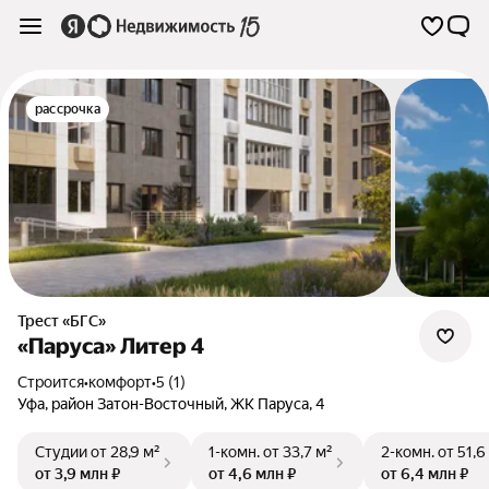
рассрочка
Трест «БГС»
«Паруса» Литер 4
Строится
•
комфорт
•
5 (1)
Уфа
,
район Затон-Восточный
,
ЖК Паруса
,
4
Студии
от 28,9 м²
1-комн.
от 33,7 м²
2-комн.
от 51,6
от 3,9 млн ₽
от 4,6 млн ₽
от 6,4 млн ₽