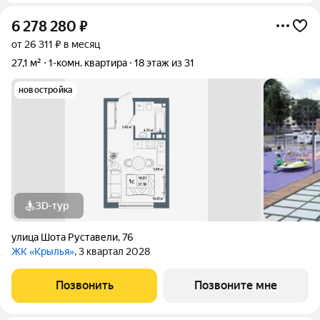
6 278 280
₽
от 26 311 ₽ в месяц
27,1 м²
1-комн. квартира
18 этаж из 31
новостройка
3D-тур
улица Шота Руставели
,
76
ЖК «Крылья»
, 3 квартал 2028
Позвонить
Позвоните мне