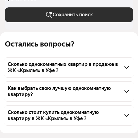
Сохранить поиск
Остались вопросы?
Сколько однокомнатных квартир в продаже в
ЖК «Крылья» в Уфе ?
На Яндекс Недвижимости в продаже в ЖК 
«Крылья» в Уфе 99 однокомнатных квартир 99 
Как выбрать свою лучшую однокомнатную
квартиру?
объявлений от застройщиков
Чтобы купить 1-комнатную квартиру в высотках в 
ЖК «Крылья», воспользуйтесь тепловой картой для 
Сколько стоит купить однокомнатную
квартиру в ЖК «Крылья» в Уфе ?
оценки инфраструктуры и транспортной 
доступности в выбранном районе в ЖК «Крылья» в 
Цена за квадратный метр
200 000 — 237 500 ₽
Уфе