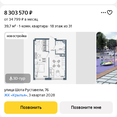
8 303 570
₽
от 34 799 ₽ в месяц
39,7 м²
1-комн. квартира
18 этаж из 31
новостройка
3D-тур
улица Шота Руставели
,
76
ЖК «Крылья»
, 3 квартал 2028
Позвонить
Позвоните мне