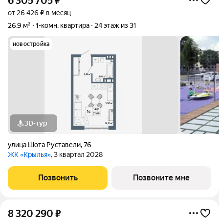
6 305 705
₽
от 26 426 ₽ в месяц
26,9 м²
1-комн. квартира
24 этаж из 31
новостройка
3D-тур
улица Шота Руставели
,
76
ЖК «Крылья»
, 3 квартал 2028
Позвонить
Позвоните мне
8 320 290
₽