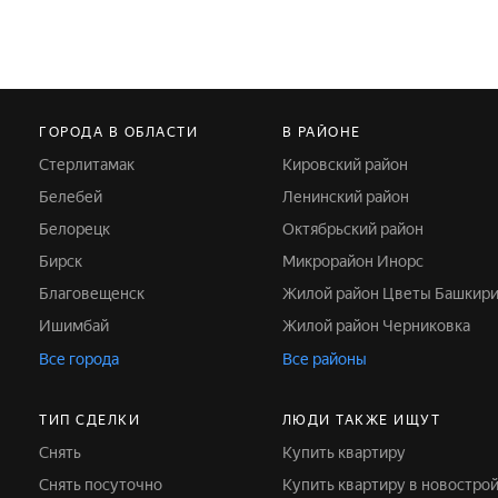
ГОРОДА В ОБЛАСТИ
В РАЙОНЕ
Стерлитамак
Кировский район
Белебей
Ленинский район
Белорецк
Октябрьский район
Бирск
Микрорайон Инорс
Благовещенск
Жилой район Цветы Башкир
Ишимбай
Жилой район Черниковка
Все города
Все районы
ТИП СДЕЛКИ
ЛЮДИ ТАКЖЕ ИЩУТ
Снять
Купить квартиру
Снять посуточно
Купить квартиру в новостро