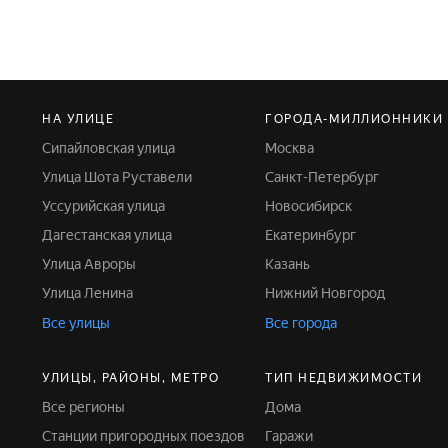
НА УЛИЦЕ
ГОРОДА-МИЛЛИОННИКИ
Сипайловская улица
Москва
Улица Шота Руставели
Санкт-Петербург
Уссурийская улица
Новосибирск
Дагестанская улица
Екатеринбург
Улица Авроры
Казань
Улица Ленина
Нижний Новгород
Все улицы
Все города
УЛИЦЫ, РАЙОНЫ, МЕТРО
ТИП НЕДВИЖИМОСТИ
Все регионы
Дома
Станции пригородных поездов
Гаражи