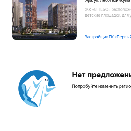
Уфа
,
ул. Лесотехникума 
ЖК «8 НЕБО» расположе
детские площадки, для 
+
4
Застройщик ГК «Первый
Нет предложен
Попробуйте изменить регио