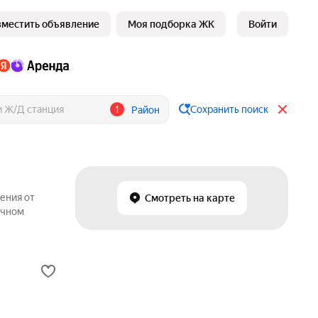
зместить объявление
Моя подборка ЖК
Войти
1
Сохранить поиск
Район
ения от
Смотреть на карте
ичном