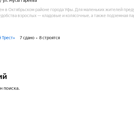
/ ул. Мусы Гареева
н в Октябрьском районе города Уфы. Для маленьких жителей пре
удобства взрослых — кладовые и колясочные, а также подземная па
 Трест»
7 сдано
8 строятся
ий
н поиска.