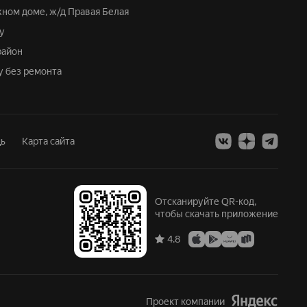
жном доме, ж/д Правая Белая
у
район
у без ремонта
ь
Карта сайта
Отсканируйте QR-код,
чтобы скачать приложение
4.8
Проект компании