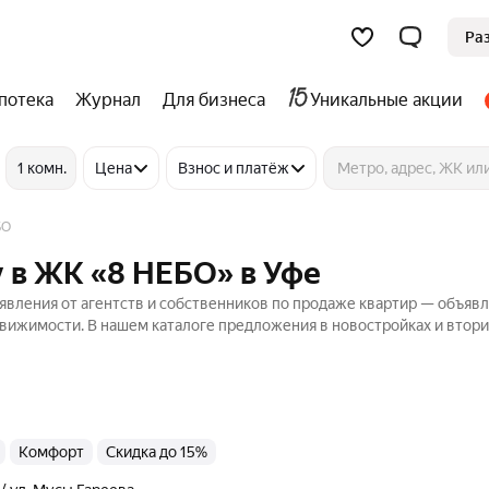
Ра
потека
Журнал
Для бизнеса
Уникальные акции
1 комн.
Цена
Взнос и платёж
БО
 в ЖК «8 НЕБО» в Уфе
вления от агентств и собственников по продаже квартир — объявл
движимости. В нашем каталоге предложения в новостройках и втор
комфорт
Скидка до 15%