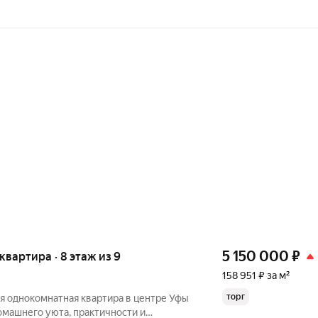
5 150 000
₽
 квартира · 8 этаж из 9
158 951 ₽ за м²
торг
я однокомнатная квартира в центре Уфы
омашнего уюта, практичности и