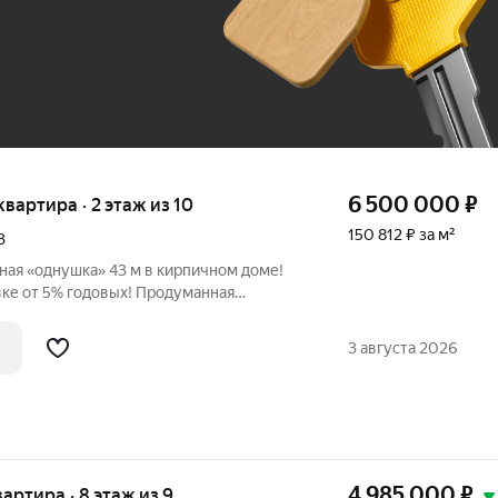
До 100 тыс. ₽
6 500 000
₽
 квартира · 2 этаж из 10
150 812 ₽ за м²
3
ная «однушка» 43 м в кирпичном доме!
вке от 5% годовых! Продуманная
р что обеспечивает тишину. В комнате 2
ировать пространство. Готовая развитая
3 августа 2026
4 985 000
₽
вартира · 8 этаж из 9