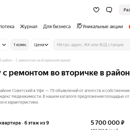
Ра
потека
Журнал
Для бизнеса
Уникальные акции
1 комн.
Цена
й район
С ремонтом на вторичном рынке
 с ремонтом во вторичке в райо
айоне Советский в Уфе — 79 объявлений от агентств и собственник
 Яндекс Недвижимости. В нашем каталоге предложения площадью от 
и и характеристики.
5 700 000
₽
 квартира · 6 этаж из 9