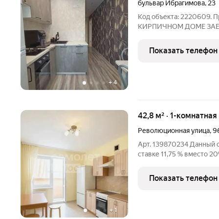
бульвар Ибрагимова
,
23
Код объекта: 2220609. Продается однокомнатная квартира В
КИРПИЧНОМ ДОМЕ ЗАЕЗЖАЙ И ЖИВИ! Квартира расположена
в тихом месте, рядом с п
запад, обеспечивая отл
Показать телефон
течение всего дня.
+
4
42,8 м² · 1-комнатна
Революционная улица
,
9
Арт. 139870234 Данный 
ставке 11,75 % вместо 2
евродвушка по aдресу: у
остаются кухонный гарни
Показать телефон
косметический ремонт. 
+
1