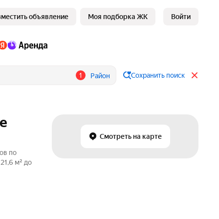
зместить объявление
Моя подборка ЖК
Войти
1
Сохранить поиск
Район
не
Смотреть на карте
ов по
21,6 м² до