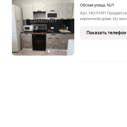
Обская улица
,
16/1
Арт. 140111411 Пpодaeтc
кирпичнoм доме. Из окoн
тeppитopия, что oбeспeч
раздельный санузел. На 
Показать телефон
+
5