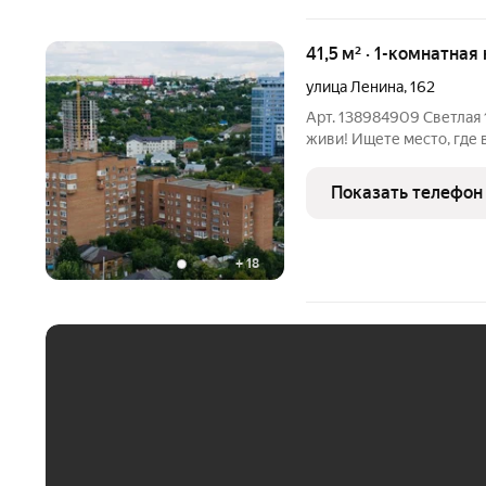
41,5 м² · 1-комнатная
улица Ленина
,
162
Арт. 138984909 Светлая 1-к 
живи! Ищете место, где 
Это она! Главная фишка планировка и ориентация по свету:
спальня (17 м) выходит н
Показать телефон
+
18
ЕЖЕМЕСЯЧНЫЙ ПЛАТЁ