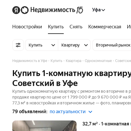
Уфа
Новостройки
Купить
Снять
Коммерческая
И
Купить
Квартиру
Вторичный рынок
Недвижимость в Уфе
Купить
Квартира
Однокомнатные
Советски
Купить 1-комнатную квартиру
Советский в Уфе
Купить однокомнатную квартиру с ремонтом во вторичке в р
продаже квартир по цене от 1 799 000 ₽ до 9 670 000 ₽ на
77,3 м² в новостройках и вторичном жилье — фото, планировк
79 объявлений:
по актуальности
32,7 м² · 1-комнатная