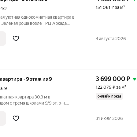
151 061 ₽ за м²
34/2
ая уютная однокомнатная квартира в
 Зеленая роща возле ТРЦ Аркада
леко от проезжей части, с обеих сторон
оший ремонт, большая кухня, санузел -
4 августа 2026
3 699 000
₽
 квартира · 9 этаж из 9
122 079 ₽ за м²
ва
,
9
онлайн показ
атная квартира 30,3 м в
тремя школами 9/9 эт. р-н.
 им. Героя РФ Р.Р. Сахабутдинова) 3
31 июля 2026
кола