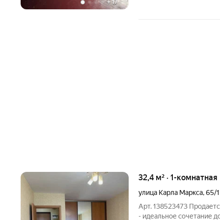
+
17
32,4 м² · 1-комнатная
улица Карла Маркса
,
65/1
Арт. 138523473 Продаетс
- идеальное сочетание д