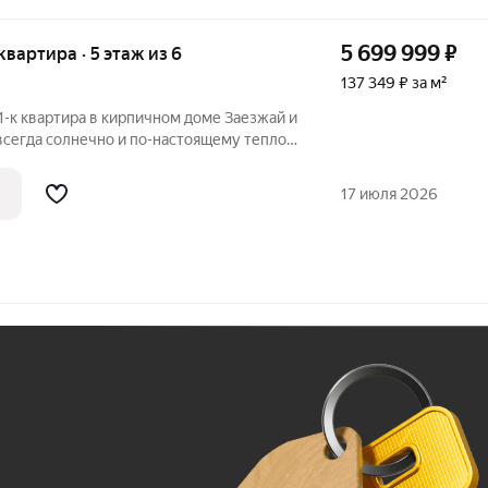
5 699 999
₽
 квартира · 5 этаж из 6
137 349 ₽ за м²
квартира в кирпичном доме Заезжай и
всегда солнечно и по-настоящему тепло?
а восток, а вся остальная часть квартиры
17 июля 2026
Ж