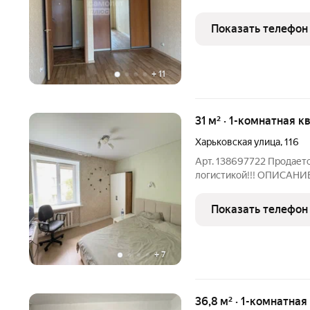
инвестиционной привлек
рублей. Прямая продажа,
Показать телефон
документы готовы к
+
11
31 м² · 1-комнатная к
Харьковская улица
,
116
Арт. 138697722 Продает
логистикой!!! ОПИСАНИЕ
однокомнатная квартира
выполнен полный компле
Показать телефон
сразу без пыли, шума и
+
7
36,8 м² · 1-комнатная