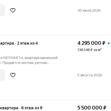
ательности по выгодной цене 5150000
 один взрослый собственник, все
30 июля 2026
4 295 000
₽
вартира · 2 этаж из 4
138 548 ₽ за м²
ся УЮТНАЯ 1-к. квартира идеальной
: Продается светлая, уютная
 с хорошим ремонтом. В квартире
кс работ, который позволяет въехать
5 августа 2026
 лишних
5 500 000
₽
 квартира · 6 этаж из 9