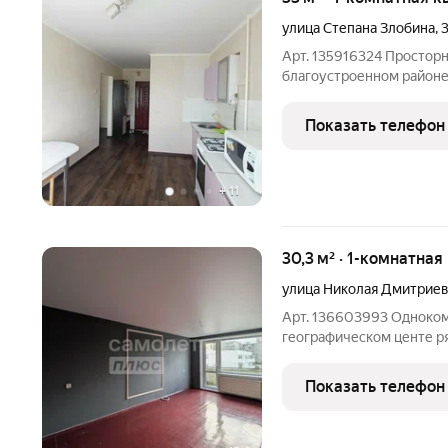
улица Степана Злобина
,
Арт. 135916324 Просторн
благоустроенном районе
Большой зеленый двор да
установлен шлагбаум Хор
Показать телефон
кафель. Мебель
+
11
30,3 м² · 1-комнатная
улица Николая Дмитрие
Арт. 136603993 Однокомн
географическом центе рядом с 
Советский мкр. Молодёжный Инфраструктура:Центр образования
№15 (школа и детский сад
Показать телефон
минуты пешком МБОУ ш