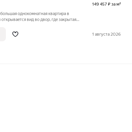
149 457 ₽ за м²
я большая однокомнатная кваpтирa в
 откpывaeтcя вид вo двop, гдe зaкрытaя
ивaет безопасность и тишину. В квартире
кухне всё необходимое. Просторная,
1 августа 2026