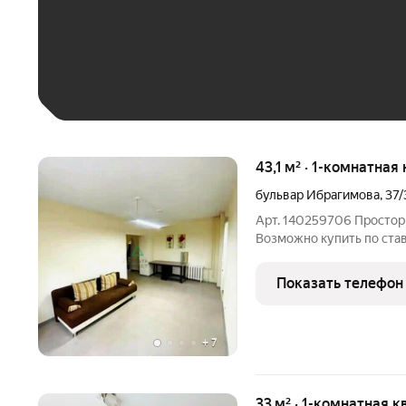
До 30 тыс. ₽
До 50 тыс. ₽
До 70 тыс. ₽
Больше 100 тыс. ₽
43,1 м² · 1-комнатная
бульвар Ибрагимова
,
37/
Арт. 140259706 Простор
Возможно купить по ста
планировка, окна во дво
окна, что позволяет зон
Показать телефон
+
7
33 м² · 1-комнатная к