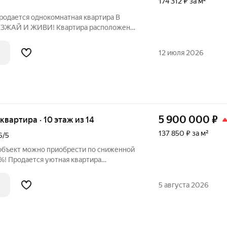
174 312 ₽ за м²
арком им. Якутова. Окна выходят на
ичную освещённость помещений в
12 июля 2026
5 900 000
₽
я квартира · 10 этаж из 14
137 850 ₽ за м²
6/5
объект можно приобрести по сниженной
0%! Продается уютная квартира
л.Революционная, 96/5 В квартире
тур, диван. В квартире сделан
5 августа 2026
Хорошее