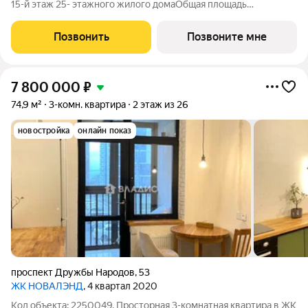
15-й этаж 25- этажного жилого домаОбщая площадь
48.27кв.м.;Жилая площадь 22.26 кв. м. от ГК "Первый
Трест".Срок окончания строительства: 4 квартал 2028
Позвонить
Позвоните мне
года.Квартира с свободной
7 800 000
₽
74,9 м²
3-комн. квартира
2 этаж из 26
новостройка
онлайн показ
проспект Дружбы Народов
,
53
ЖК НОВАЛЭНД
, 4 квартал 2020
Код объекта: 2250049. Просторная 3-комнатная квартира в ЖК