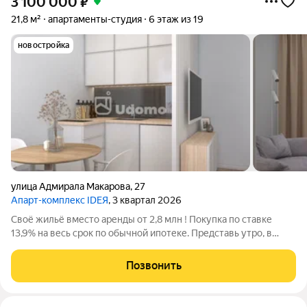
3 100 000
₽
21,8 м²
апартаменты-студия
6 этаж из 19
новостройка
улица Адмирала Макарова
,
27
Апарт-комплекс IDEЯ
, 3 квартал 2026
Своё жильё вместо аренды от 2,8 млн ! Покупка по ставке
13,9% на весь срок по обычной ипотеке. Представь утро, в
котором всё начинается с твоих решений. Свет мягко падает в
окно твоей собственной квартиры. Никаких соседей по
Позвонить
съёмке, никаких «нужно