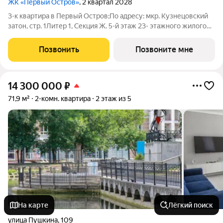
ЖК «Первый Остров»
, 2 квартал 2028
3-к квартира в Первый Остров;По адресу: мкр. Кузнецовский
затон, стр. 1Литер 1, Секция Ж. 5-й этаж 23- этажного жилого
домаОбщая площадь 52.30кв.м.;Жилая площадь 31.35 кв. м. от
ГК "Первый Трест".Срок окончания строительства: 4 квартал
Позвонить
Позвоните мне
2028
14 300 000
₽
71,9 м²
2-комн. квартира
2 этаж из 5
На карте
Лёгкий поиск
улица Пушкина
,
109