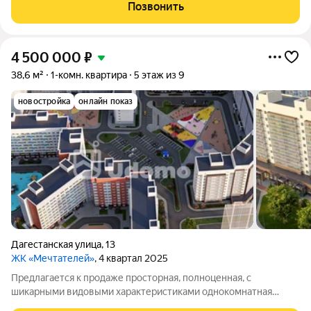
предчистовой отделкой, что позволяет будущим владельцам
Позвонить
воплотить свои дизайнерские идеи.
4 500 000
₽
38,6 м²
1-комн. квартира
5 этаж из 9
новостройка
онлайн показ
Дагестанская улица
,
13
ЖК «Мечтателей»
, 4 квартал 2025
Предлагается к продаже просторная, полноценная, с
шикарными видовыми характеристиками однокомнатная
квартира в строящемся жилом комплексе «Мечтателей» в