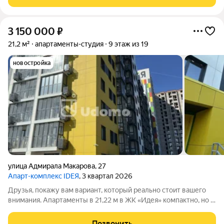
остановка общественного
3 150 000
₽
21,2 м²
апартаменты-студия
9 этаж из 19
новостройка
улица Адмирала Макарова
,
27
Апарт-комплекс IDEЯ
, 3 квартал 2026
Друзья, покажу вам вариант, который реально стоит вашего
внимания. Апартаменты в 21,22 м в ЖК «Идея» компактно, но с
умом. Студия компактная и продуманная 21,22 м плюс лоджия,
где можно сделать мини-кабинет, зону для растений или
Позвонить