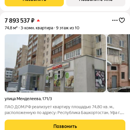
Уфы, в уютном
7 893 537
₽
74,8 м²
3-комн. квартира
9 этаж из 10
улица Менделеева
,
171/3
ПАО ДОМ.РФ реализует квартиру площадью 74,80 кв. м.,
расположенную по адресу: Республика Башкортостан, Уфа г.,
Менделеева,171/3. Информация об объекте: Один собственник
(юридическое лицо). Кадастровый номер объекта
Позвонить