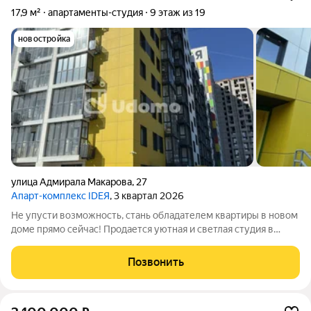
17,9 м²
апартаменты-студия
9 этаж из 19
новостройка
улица Адмирала Макарова
,
27
Апарт-комплекс IDEЯ
, 3 квартал 2026
Не упусти возможность, стань обладателем квартиры в новом
доме прямо сейчас! Продается уютная и светлая студия в
новом доме ЖК "IDEЯ" по адресу: ул. Адмирала Макарова.
Квартира расположена на 9-этаже 19-этажного кирпичного
Позвонить
дома. Общая площадь - 17.88