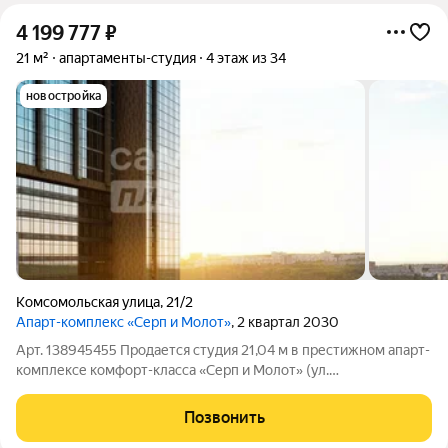
4 199 777
₽
21 м²
апартаменты-студия
4 этаж из 34
новостройка
Комсомольская улица
,
21/2
Апарт-комплекс «Серп и Молот»
, 2 квартал 2030
Арт. 138945455 Продается студия 21,04 м в престижном апарт-
комплексе комфорт-класса «Серп и Молот» (ул.
Комсомольская, 21/2). Эргономичная планировка правильной
формы и предчистовая отделка станут идеальным холстом для
Позвонить
реализации ваших идей. Отличный