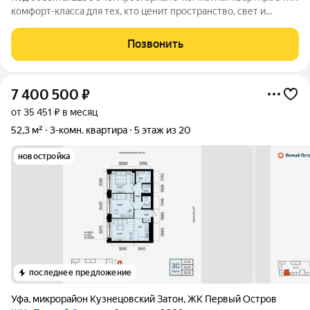
комфорт-класса для тех, кто ценит пространство, свет и
ощущение дома. Здесь нет случайных решений: продуманная
планировка, где зона кухни, гостиная и детская расположены в
Позвонить
одной части
7 400 500
₽
от 35 451 ₽ в месяц
52,3 м²
3-комн. квартира
5 этаж из 20
новостройка
последнее предложение
Уфа
,
микрорайон Кузнецовский Затон
,
ЖК Первый Остров