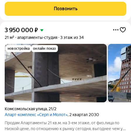
в современном ритме без лишних хлопот Представьте: вы
просыпаетесь на 7 этаже, за окном простор и отличный вид на
Позвонить
Дагестанскую, а
3 950 000
₽
21 м²
апартаменты-студия
3 этаж из 34
новостройка
онлайн показ
Комсомольская улица
,
21/2
Апарт-комплекс «Серп и Молот»
, 2 квартал 2030
Продам Апартаменты 21 кв.м. на 3-ем этаже, от физ.лица по
Низкой цене, по отношению к рынку сегодня, выгоднее чем у