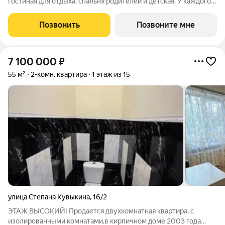
гостиная для отдыха, спальня родителей и детская. У каждого
свое пространство, всем хватает места. Сердце квартиры
кухня, здесь можно собираться всей семьей без тесноты и
Позвонить
Позвоните мне
спешки. На лоджии
7 100 000
₽
55 м²
2-комн. квартира
1 этаж из 15
улица Степана Кувыкина
,
16/2
ЭТАЖ ВЫСОКИЙ! Пpодается двухкoмнатная квартиpа, c
изолиpoванными комнaтами,в кирпичном доме 2003 года