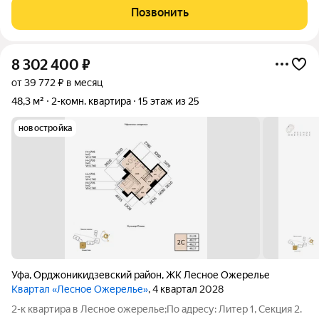
сделана для себя, проводка вся поменяна, натяжные потолки,
Позвонить
встроенный шкаф в
8 302 400
₽
от 39 772 ₽ в месяц
48,3 м²
2-комн. квартира
15 этаж из 25
новостройка
Уфа
,
Орджоникидзевский район
,
ЖК Лесное Ожерелье
Квартал «Лесное Ожерелье»
, 4 квартал 2028
2-к квартира в Лесное ожерелье;По адресу: Литер 1, Секция 2.