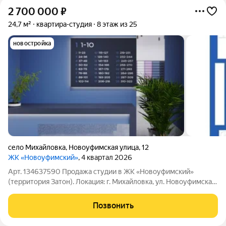
2 700 000
₽
24,7 м²
квартира-студия
8 этаж из 25
новостройка
село Михайловка
,
Новоуфимская улица
,
12
ЖК «Новоуфимский»
, 4 квартал 2026
Арт. 134637590 Продажа студии в ЖК «Новоуфимский»
(территория Затон). Локация: г. Михайловка, ул. Новоуфимская,
д. 13, 8-й этаж. Площадь: 24,7 м. Уникальное предложение
такой площади у застройщика больше нет в продаже. О
Позвонить
квартире: Продается студия в