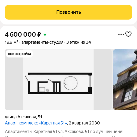
Застройщика. Гостиничный комплекс с подземной парковкой.
Сдача в 2028 году. Будет Сдаваться 100% Отлично, давайте
Позвонить
разберемся почему и
4 600 000
₽
19,9 м²
апартаменты-студия
3 этаж из 34
новостройка
улица Аксакова
,
51
Апарт-комплекс «Каретная 51»
, 2 квартал 2030
Апартаменты Каретная 51 ул. Аксакова, 51 по лучшей цене!