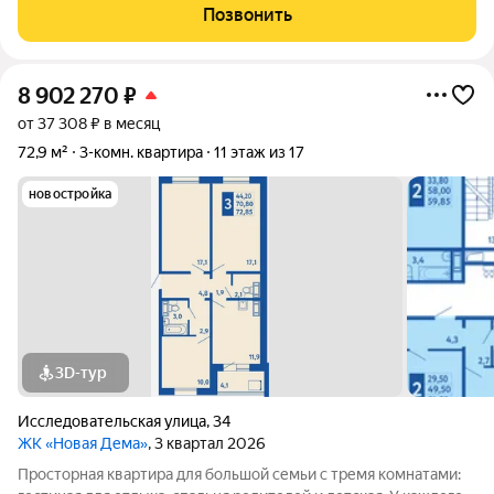
Новый ремонт в светлых тонах, дорогие высококачественные
Позвонить
материалы. Кухонный
8 902 270
₽
от 37 308 ₽ в месяц
72,9 м²
3-комн. квартира
11 этаж из 17
новостройка
3D-тур
Исследовательская улица
,
34
ЖК «Новая Дема»
, 3 квартал 2026
Просторная квартира для большой семьи с тремя комнатами: