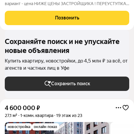
вариант - цена НИЖЕ ЦЕНЫ ЗАСТРОЙЩИКА ! ПЕРЕУСТУПКА
от физ лица !! Без обременений, покупали за наличные !!
Видовые апартаменты с собственной инфраструктурой.
Позвонить
Архитектура мегаполиса XXI века с теплом и
Сохраняйте поиск и не упускайте
новые объявления
Купить квартиру, новостройки, до 4,5 млн ₽ за всё, от
агенств и частных лиц в Уфе
Сохранить поиск
4 600 000
₽
27,1 м²
1-комн. квартира
19 этаж из 23
новостройка
онлайн показ