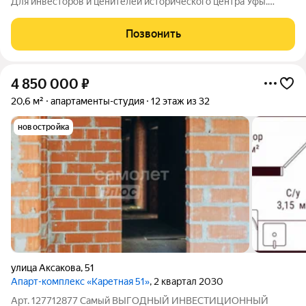
Для инвесторов и ценителей исторического центра Уфы.
Рядом все бизнес-центры, высокий спрос на аренду. Лучшая
цена сейчас! Параметры:площадь 19.94 кв.м этаж 3/34 удачное
Позвонить
расположение на этаже
4 850 000
₽
20,6 м²
апартаменты-студия
12 этаж из 32
новостройка
улица Аксакова
,
51
Апарт-комплекс «Каретная 51»
, 2 квартал 2030
Арт. 127712877 Самый ВЫГОДНЫЙ ИНВЕСТИЦИОННЫЙ