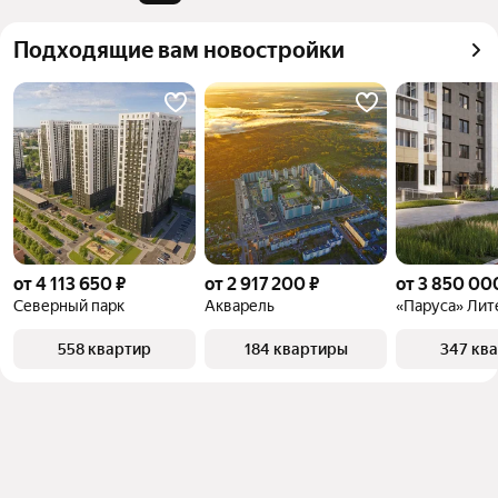
можете отсортировать результаты по стоимости 
квадратного метра или площади
Подходящие вам новостройки
от 4 113 650 ₽
от 2 917 200 ₽
от 3 850 00
Северный парк
Акварель
«Паруса» Лит
558 квартир
184 квартиры
347 кв