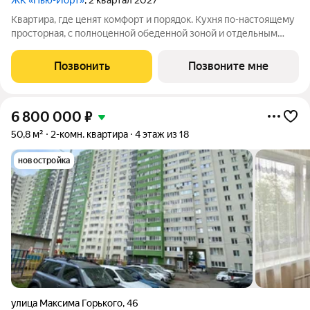
ЖК «Нью-Йорт»
, 2 квартал 2027
Квартира, где ценят комфорт и порядок. Кухня по-настоящему
просторная, с полноценной обеденной зоной и отдельным
выходом на лоджию. Есть свобода действий: можно готовить
ужин, пока семья за столом, а также в любой момент выйти на
Позвонить
Позвоните мне
лоджию подышать
6 800 000
₽
50,8 м²
2-комн. квартира
4 этаж из 18
новостройка
улица Максима Горького
,
46