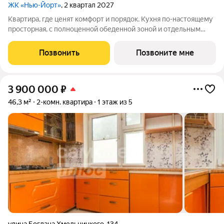
ЖК «Нью-Йорт»
, 2 квартал 2027
Квартира, где ценят комфорт и порядок. Кухня по-настоящему
просторная, с полноценной обеденной зоной и отдельным
выходом на лоджию. Есть свобода действий: можно готовить
ужин, пока семья за столом, а также в любой момент выйти на
Позвонить
Позвоните мне
лоджию подышать
3 900 000
₽
46,3 м²
2-комн. квартира
1 этаж из 5