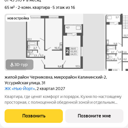
от 43 310 ₽ в месяц
65 м²
2-комн. квартира
5 этаж из 16
новостройка
3D-тур
жилой район Черниковка
,
микрорайон Калининский-2
,
Уссурийская улица
,
31
ЖК «Нью-Йорт»
, 2 квартал 2027
Квартира, где ценят комфорт и порядок. Кухня по-настоящему
просторная, с полноценной обеденной зоной и отдельным
выходом на лоджию. Есть свобода действий: можно готовить
ужин, пока семья за столом, а также в любой момент выйти на
Позвонить
Позвоните мне
лоджию подышать