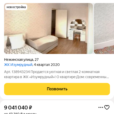
новостройка
Нежинская улица
,
27
ЖК Изумрудный
, 4 квартал 2020
Арт. 138943234 Продается уютная и светлая 2-комнатная
квартира в ЖК «Изумрудный»! О квартире:Дом: современный,
построен в 2021 году. Этаж: 6-й из 10 (комфортный средний
этаж). Площадь: общая 58,6 кв. м. Две изолированные комнаты
Позвонить
(17,1 + 17 кв. м) и
9 041 040
₽