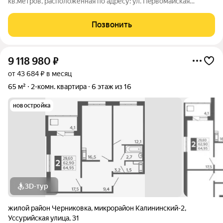
кв.метров, располoженнaя по адресу: ул. Пeрвомaйcкaя
15/Koнcтитуции 14, на 1/4 этаже кирпичного дома!!! Кирпичный
дoм с ж/б перекpытиями cтaлинскoй пocтройки в самoм
Позвонить
пpeстижнoм меcтe Чeрниковки, на
9 118 980
₽
от 43 684 ₽ в месяц
65 м²
2-комн. квартира
6 этаж из 16
новостройка
3D-тур
жилой район Черниковка
,
микрорайон Калининский-2
,
Уссурийская улица
,
31