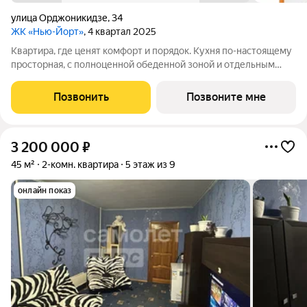
улица Орджоникидзе
,
34
ЖК «Нью-Йорт»
, 4 квартал 2025
Квартира, где ценят комфорт и порядок. Кухня по-настоящему
просторная, с полноценной обеденной зоной и отдельным
выходом на лоджию. Есть свобода действий: можно готовить
ужин, пока семья за столом, а также в любой момент выйти на
Позвонить
Позвоните мне
лоджию подышать
3 200 000
₽
45 м²
2-комн. квартира
5 этаж из 9
онлайн показ