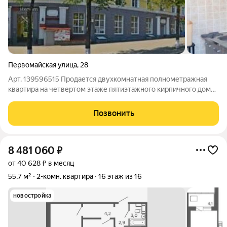
Первомайская улица
,
28
Арт. 139596515 Продается двухкомнатная полнометражная
квартира на четвертом этаже пятиэтажного кирпичного дома
в тихом и комфортабельном районе города, в центре
Черниковки по адресу: г.Уфа, Калининский район, ул.
Позвонить
Первомайская д. 28 общей площадью
8 481 060
₽
от 40 628 ₽ в месяц
55,7 м²
2-комн. квартира
16 этаж из 16
новостройка