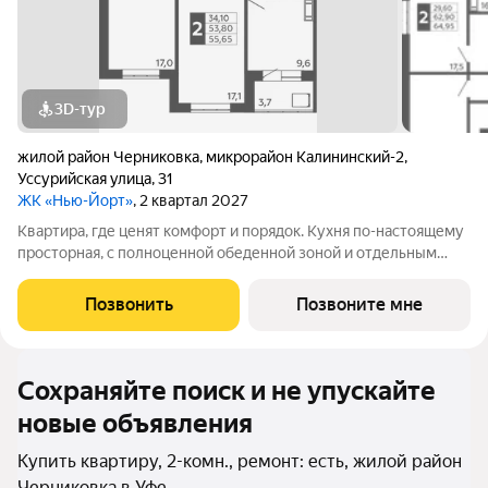
3D-тур
жилой район Черниковка
,
микрорайон Калининский-2
,
Уссурийская улица
,
31
ЖК «Нью-Йорт»
, 2 квартал 2027
Квартира, где ценят комфорт и порядок. Кухня по-настоящему
просторная, с полноценной обеденной зоной и отдельным
выходом на лоджию. Есть свобода действий: можно готовить
ужин, пока семья за столом, а также в любой момент выйти на
Позвонить
Позвоните мне
лоджию подышать
Сохраняйте поиск и не упускайте
новые объявления
Купить квартиру, 2-комн., ремонт: есть, жилой район
Черниковка в Уфе