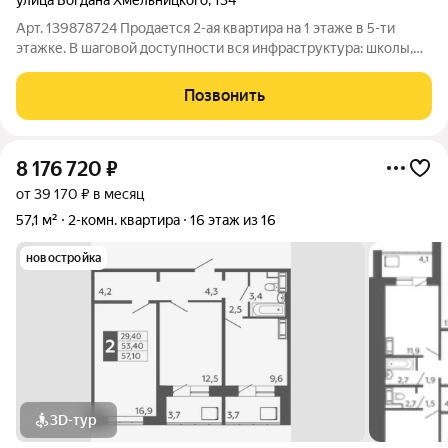
улица Богдана Хмельницкого
,
134
Арт. 139878724 Продается 2-ая квартира на 1 этаже в 5-ти
этажке. В шаговой доступности вся инфраструктура: школы,
садики, 17-ая больница, пункты выдачи, магазины, остановки. В
квартире остается: шкаф купе, кровать, два стола, диван,
Позвонить
кухонный
8 176 720
₽
от 39 170 ₽ в месяц
57,1 м²
2-комн. квартира
16 этаж из 16
новостройка
3D-тур