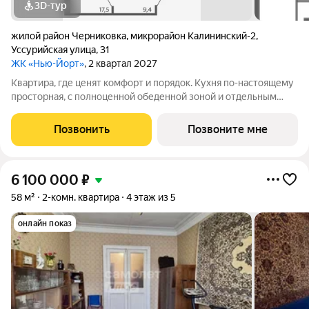
3D-тур
жилой район Черниковка
,
микрорайон Калининский-2
,
Уссурийская улица
,
31
ЖК «Нью-Йорт»
, 2 квартал 2027
Квартира, где ценят комфорт и порядок. Кухня по-настоящему
просторная, с полноценной обеденной зоной и отдельным
выходом на лоджию. Есть свобода действий: можно готовить
ужин, пока семья за столом, а также в любой момент выйти на
Позвонить
Позвоните мне
лоджию подышать
6 100 000
₽
58 м²
2-комн. квартира
4 этаж из 5
онлайн показ