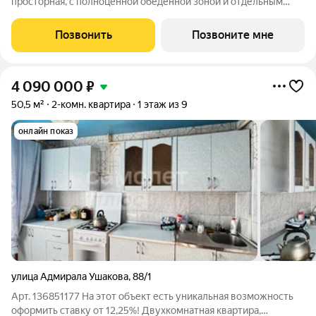
просторная, с полноценной обеденной зоной и отдельным
выходом на лоджию. Есть свобода действий: можно готовить
ужин, пока семья за столом, а также в любой момент выйти на
Позвонить
Позвоните мне
лоджию подышать
4 090 000
₽
50,5 м²
2-комн. квартира
1 этаж из 9
онлайн показ
улица Адмирала Ушакова
,
88/1
Арт. 136851177 На этот объект есть уникальная возможность
оформить ставку от 12,25%! Двухкомнатная квартира,