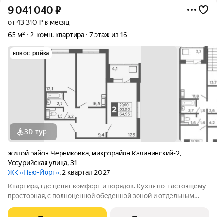
9 041 040
₽
от 43 310 ₽ в месяц
65 м²
2-комн. квартира
7 этаж из 16
новостройка
3D-тур
жилой район Черниковка
,
микрорайон Калининский-2
,
Уссурийская улица
,
31
ЖК «Нью-Йорт»
, 2 квартал 2027
Квартира, где ценят комфорт и порядок. Кухня по-настоящему
просторная, с полноценной обеденной зоной и отдельным
выходом на лоджию. Есть свобода действий: можно готовить
ужин, пока семья за столом, а также в любой момент выйти на