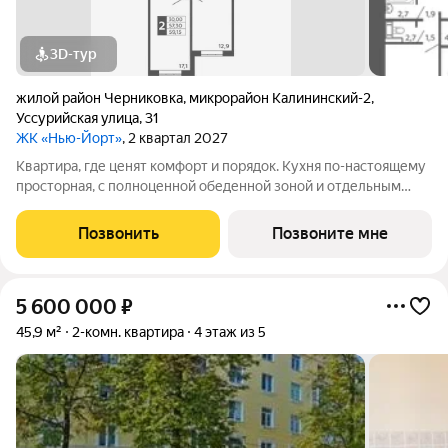
3D-тур
жилой район Черниковка
,
микрорайон Калининский-2
,
Уссурийская улица
,
31
ЖК «Нью-Йорт»
, 2 квартал 2027
Квартира, где ценят комфорт и порядок. Кухня по-настоящему
просторная, с полноценной обеденной зоной и отдельным
выходом на лоджию. Есть свобода действий: можно готовить
ужин, пока семья за столом, а также в любой момент выйти на
Позвонить
Позвоните мне
лоджию подышать
5 600 000
₽
45,9 м²
2-комн. квартира
4 этаж из 5