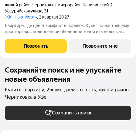
жилой район Черниковка
,
микрорайон Калининский-2
,
Уссурийская улица
,
31
ЖК «Нью-Йорт»
, 2 квартал 2027
Квартира, где ценят комфорт и порядок. Кухня по-настоящему
просторная, с полноценной обеденной зоной и отдельным
выходом на лоджию. Есть свобода действий: можно готовить
ужин, пока семья за столом, а также в любой момент выйти на
Позвонить
Позвоните мне
лоджию подышать
Сохраняйте поиск и не упускайте
новые объявления
Купить квартиру, 2-комн., ремонт: есть, жилой район
Черниковка в Уфе
Сохранить поиск