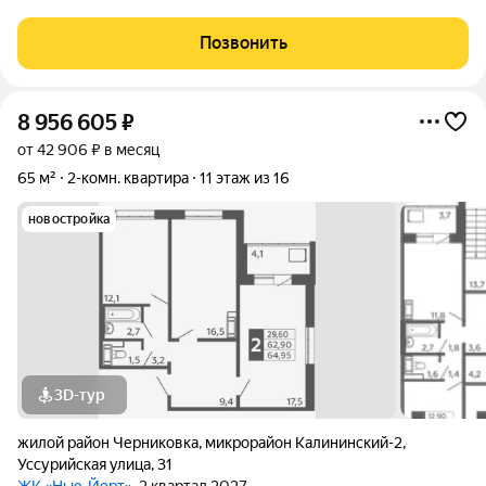
расположенная по адресу: ул. Ушакова 88/1 на 1-м этаже 9- ти
этажного дома. Общая площадь -50,3 кв.м Комната №1 - 12.2
Позвонить
кв.м комната №2 - 12.2
8 956 605
₽
от 42 906 ₽ в месяц
65 м²
2-комн. квартира
11 этаж из 16
новостройка
3D-тур
жилой район Черниковка
,
микрорайон Калининский-2
,
Уссурийская улица
,
31