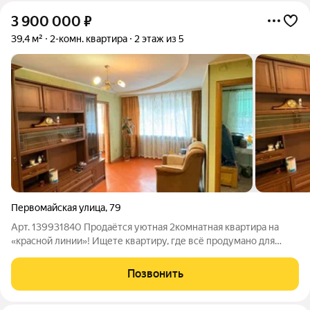
3 900 000
₽
39,4 м²
2-комн. квартира
2 этаж из 5
Первомайская улица
,
79
Арт. 139931840 Продаётся уютная 2комнатная квартира на
«красной линии»! Ищете квартиру, где всё продумано для
комфортной жизни? Обратите внимание на это предложение
идеальный вариант для семьи, который не потребует
Позвонить
дополнительных вложений и позволит