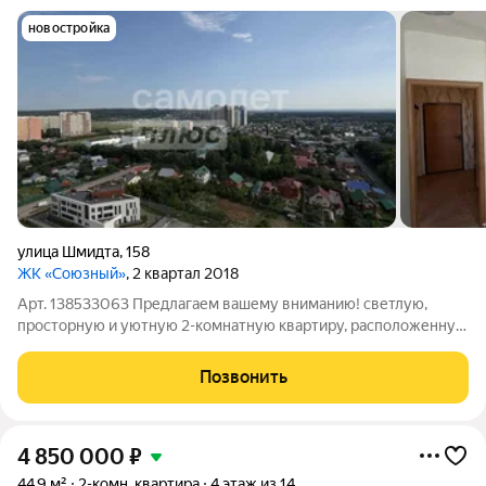
новостройка
улица Шмидта
,
158
ЖК «Союзный»
, 2 квартал 2018
Арт. 138533063 Предлагаем вашему вниманию! светлую,
просторную и уютную 2-комнатную квартиру, расположенную
на 21 этаже 22-этажного дома. Благодаря высокому этажу из
окон открываются великолепные панорамные виды на
Позвонить
лесопарковую зону и потрясающие
4 850 000
₽
44,9 м²
2-комн. квартира
4 этаж из 14