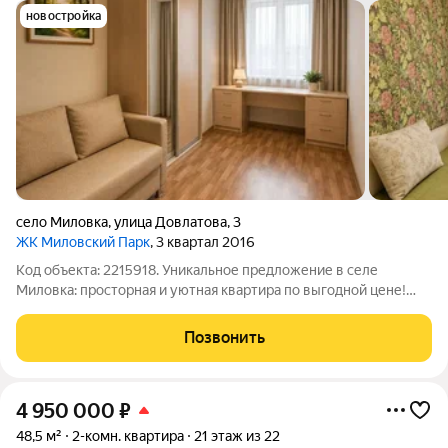
новостройка
село Миловка
,
улица Довлатова
,
3
ЖК Миловский Парк
, 3 квартал 2016
Код объекта: 2215918. Уникальное предложение в селе
Миловка: просторная и уютная квартира по выгодной цене!
Продаётся 2-комнатная квартира общей площадью 48,2 кв. м
на улице Довлатова, 3. Год постройки 2017. Квартира
Позвонить
расположена на первом этаже
4 950 000
₽
48,5 м²
2-комн. квартира
21 этаж из 22