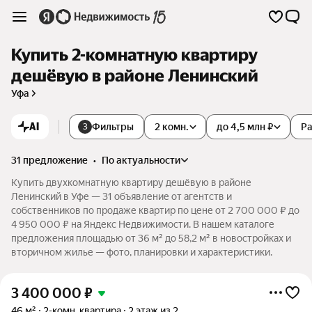
Купить 2-комнатную квартиру
дешёвую в районе Ленинский
Уфа
AI
Фильтры
2 комн.
до 4,5 млн ₽
Р
3
31 предложение
•
по актуальности
Купить двухкомнатную квартиру дешёвую в районе
Ленинский в Уфе — 31 объявление от агентств и
собственников по продаже квартир по цене от 2 700 000 ₽ до
4 950 000 ₽ на Яндекс Недвижимости. В нашем каталоге
предложения площадью от 36 м² до 58,2 м² в новостройках и
вторичном жилье — фото, планировки и характеристики.
3 400 000
₽
46 м²
2-комн. квартира
2 этаж из 2