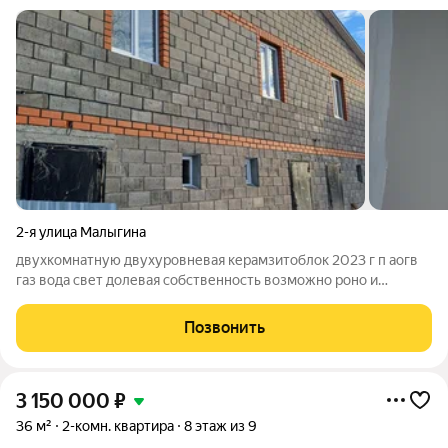
2-я улица Малыгина
двухкомнатную двухуровневая керамзитоблок 2023 г п аогв
газ вода свет долевая собственность возможно роно и
маткапитал натяжной потолок пол двп отштукатурен стены
двери унитаз раковина смесители
Позвонить
3 150 000
₽
36 м²
2-комн. квартира
8 этаж из 9