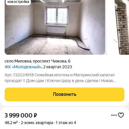
новостройка
село Миловка
,
проспект Чижова
,
6
ЖК «Молодежный»
, 2 квартал 2023
Арт. 132024918 Семейная ипотека и Материнский капитал
проходят !! Дом сдан ! Ключи сразу в день сделки ! Новая
двухкомнатная квартира в кирпичном доме, в Миловке , возле
новой школы !!! С ремонтом от застройщика - черновая ! Это
Позвонить
отличная возможность
3 999 000
₽
48,2 м²
2-комн. квартира
1 этаж из 4