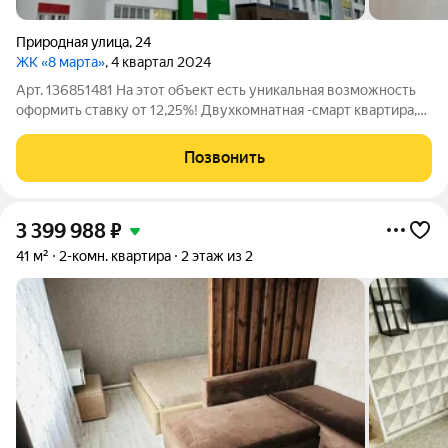
Природная улица
,
24
ЖК «8 марта»
, 4 квартал 2024
Арт. 136851481 На этот объект есть уникальная возможность
оформить ставку от 12,25%! Двухкомнатная -смарт квартира,
расположенная по адресу: ул. Природная д.24, на 6-м этаже 16-
то этажного кирпичного дома. Общая площадь -38,1 кВ. м
Позвонить
Квартира находится
3 399 988
₽
41 м²
2-комн. квартира
2 этаж из 2