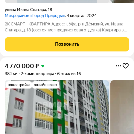
улица Ивана Спатара
,
18
Микрорайон «Город Природы»
, 4 квартал 2024
2К СМАРТ - КВАРТИРА Адрес: г. Уфа, р-н Дёмский, ул. Ивана
Спатара, д. 18 (состояние: предчистовая отделка) Квартира в
ЖК «Город природы». Удобная транспортная доступность:
рядом остановка маршрута - 258п. В доме расположен
Позвонить
продуктовый магазин
4 770 000
₽
38,1 м²
2-комн. квартира
6 этаж из 16
новостройка
онлайн показ