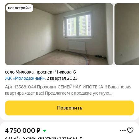
новостройка
село Миловка
,
проспект Чижова
,
6
ЖК «Молодежный»
, 2 квартал 2023
Арт. 135881044 Проходит СЕМЕЙНАЯ ИПОТЕКА!!! Ваша новая
квартира ждет вас! Предлагаем к продаже уютную
двухкомнатную квартиру, расположенную на комфортном
втором этаже шестиэтажного кирпичного дома. Общая
Позвонить
площадь квартиры составляет 50 квадратных
4 750 000
₽
43,1 м²
2-комн. квартира
1 этаж из 21