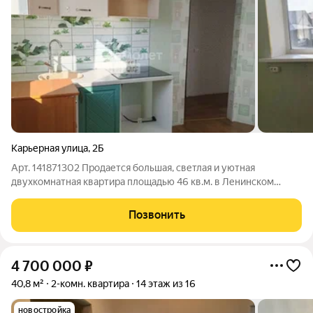
Карьерная улица
,
2Б
Арт. 141871302 Продается большая, светлая и уютная
двухкомнатная квартира площадью 46 кв.м. в Ленинском
районе города Уфы по улице Карьерная дом 2Б. Квартира
расположена на втором этаже трехэтажного дома 2015 года
Позвонить
постройки. Комнаты смежные
4 700 000
₽
40,8 м²
2-комн. квартира
14 этаж из 16
новостройка