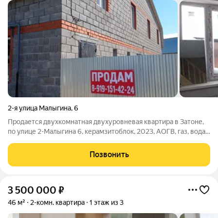
2-я улица Малыгина
,
6
Продается двухкомнатная двухуровневая квартира в Затоне,
по улице 2-Малыгина 6, керамзитоблок, 2023, АОГВ, газ, вода,
свет, долевая собственность, закрытый двор. Получистовая
отделка, натяжные потолки, полы двп, оштукатуренные стены,
Позвонить
двери, раковина,
3 500 000
₽
46 м²
2-комн. квартира
1 этаж из 3