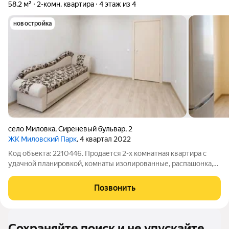
58,2 м²
2-комн. квартира
4 этаж из 4
новостройка
село Миловка
,
Сиреневый бульвар
,
2
ЖК Миловский Парк
, 4 квартал 2022
Код объекта: 2210446. Продается 2-х комнатная квартира с
удачной планировкой, комнаты изолированные, распашонка,
площадь кухни 12,6 кв.м., санузел раздельный, лоджия
большая, ремонт от застройщика, низкие коммунальные
Позвонить
платежи. Дружелюбные соседи.
Сохраняйте поиск и не упускайте