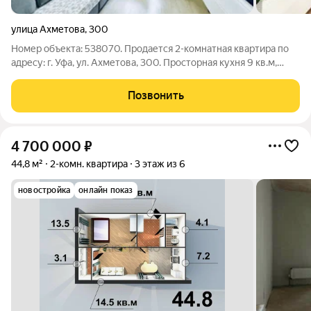
улица Ахметова
,
300
Номер объекта: 538070. Продается 2-комнатная квартира по
адресу: г. Уфа, ул. Ахметова, 300. Просторная кухня 9 кв.м,
изолированная спальня, большая гостиная, широкий коридор,
балкон почти 10 кв.м. Дом газифицирован, установлены
Позвонить
терморегуляторы на
4 700 000
₽
44,8 м²
2-комн. квартира
3 этаж из 6
новостройка
онлайн показ