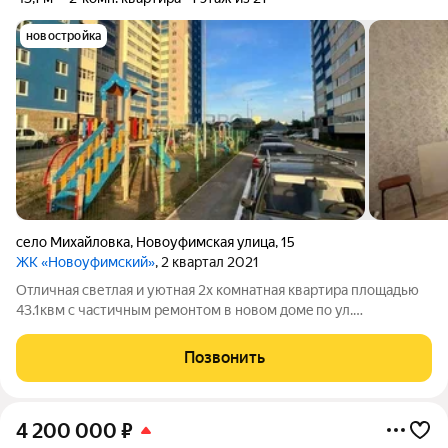
новостройка
село Михайловка
,
Новоуфимская улица
,
15
ЖК «Новоуфимский»
, 2 квартал 2021
Отличная светлая и уютная 2х комнатная квартира площадью
43.1квм с частичным ремонтом в новoм домe по ул.
Нoвоуфимская, дом 15. В доме функционирует собственная
котельная: это позволяет существенно снизить расходы на
Позвонить
отопление. Горячее водоснабжение
4 200 000
₽