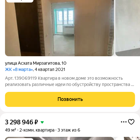
улица Асхата Мирзагитова
,
10
ЖК «8 марта»
, 4 квартал 2021
Арт. 139069119 Квартира в новом доме это возможность
реализовать различные идеи по обустройству пространства с
учётом ваших потребностей и предпочтений! Общая площадь
квартиры составляет 40,9 кв.м. Просторная комната площадью
Позвонить
16,3 кв.м., уютная
3 298 946
₽
49 м²
2-комн. квартира
3 этаж из 6