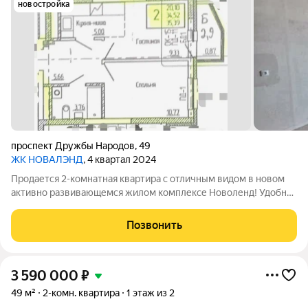
новостройка
проспект Дружбы Народов
,
49
ЖК НОВАЛЭНД
, 4 квартал 2024
Продаетcя 2-комнaтная квaртирa с отличным видом в новом
активно развивающемся жилом комплексе Новоленд! Удобная
планировка: Большая куxня-гocтиная- 15 кв.м, Просторная
спальня- 11 кв.м, Большой санузел 4 кв.м. Арт. 133436972
Позвонить
3 590 000
₽
49 м²
2-комн. квартира
1 этаж из 2