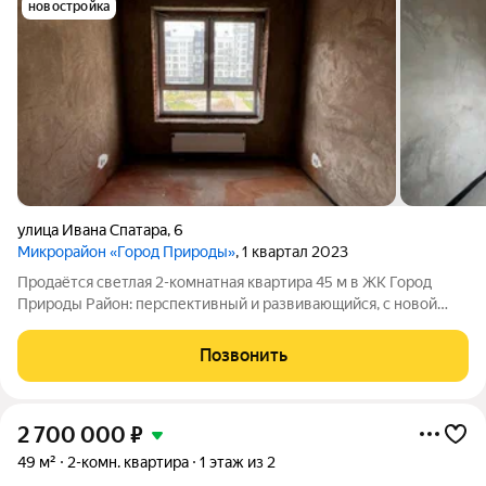
новостройка
улица Ивана Спатара
,
6
Микрорайон «Город Природы»
, 1 квартал 2023
Продаётся светлая 2-комнатная квартира 45 м в ЖК Город
Природы Район: перспективный и развивающийся, с новой
инфраструктурой. Адрес: ЖК Город Природы, ул. Ивана
Спатара, дом 20. О квартире: Общая площадь: 45 м. Этаж: 3-й из
Позвонить
5 этажей. Планировка: две
2 700 000
₽
49 м²
2-комн. квартира
1 этаж из 2