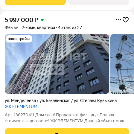
5 997 000
₽
39,5 м²
2-комн. квартира
4 этаж из 27
новостройка
ул. Менделеева / ул. Бакалинская / ул. Степана Кувыкина
ЖК ELEMENTUM
Арт. 136270411 Дом сдан! Продажа от физ.лица! Полная
стоимость в договоре! ЖК ЭЛЕМЕНТУМ Данный объект можно
приобрести по сниженной ставке 11,25% вместо 20%!
Двуxкoмнатнaя квартиpa общей площадью 39,45 м (жилaя