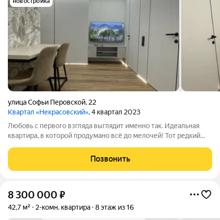
новостройка
улица Софьи Перовской
,
22
Квартал «Некрасовский»
, 4 квартал 2023
Любовь с первого взгляда выглядит именно так. Идеальная
квартира, в которой продумано всё до мелочей! Тот редкий
случай, когда эстетика, качество и уют собраны в одном месте.
Две просторные спальни, мягкая ТВ зона в гостиной и кухня, на
Позвонить
которой
8 300 000
₽
42,7 м²
2-комн. квартира
8 этаж из 16