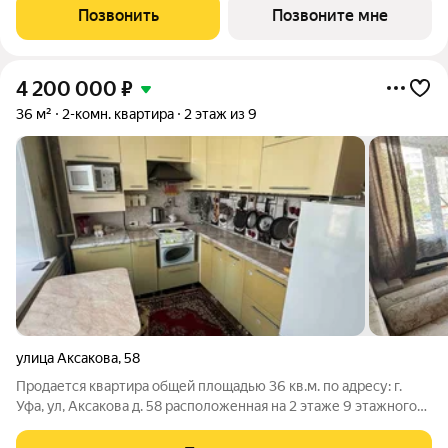
площадь: 40,8 м Высота потолков: 3,3 м Безопасная сделка
Позвонить
Позвоните мне
через эскроу-счёт Почему
4 200 000
₽
36 м²
2-комн. квартира
2 этаж из 9
улица Аксакова
,
58
Продается квартира общей площадью 36 кв.м. по адресу: г.
Уфа, ул, Аксакова д. 58 расположенная на 2 этаже 9 этажного
кирпичного дома. В шаговой доступности: Арт-квадрат,
Гостиный двор, Башкирская филармония, ТСК «Красинский»,