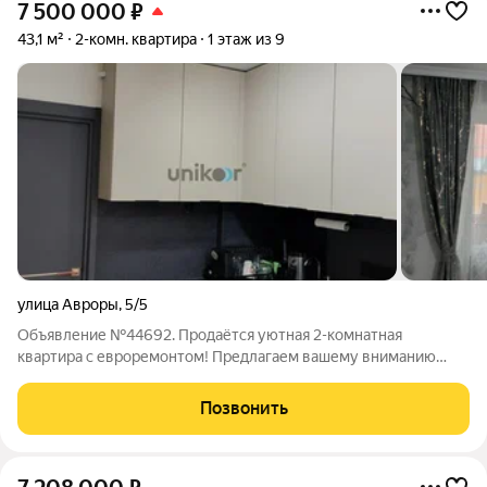
7 500 000
₽
43,1 м²
2-комн. квартира
1 этаж из 9
улица Авроры
,
5/5
Объявление №44692. Продаётся уютная 2-комнатная
квартира с евроремонтом! Предлагаем вашему вниманию
просторную и светлую двухкомнатную квартиру,
расположенную в тихом зеленом дворе вдали от шумных
Позвонить
магистралей. Здесь царит атмосфера спокойствия и