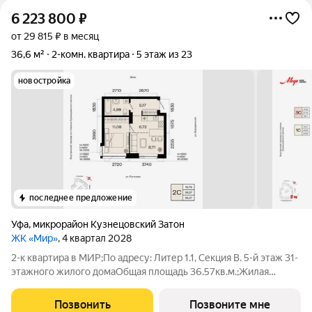
6 223 800
₽
от 29 815 ₽ в месяц
36,6 м²
2-комн. квартира
5 этаж из 23
новостройка
последнее предложение
Уфа
,
микрорайон Кузнецовский Затон
ЖК «Мир»
, 4 квартал 2028
2-к квартира в МИР;По адресу: Литер 1.1, Секция В. 5-й этаж 31-
этажного жилого домаОбщая площадь 36.57кв.м.;Жилая
площадь 19.79 кв. м. от ГК "Первый Трест".Срок окончания
строительства: 4 квартал 2028 года.Квартира с свободной
Позвонить
Позвоните мне