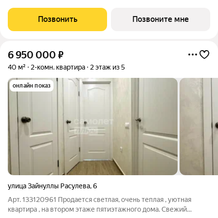
Квартиры и апартаменты. Чистовая отделка, кондиционер. Все
необходимое для комфортной жизни: рядом торговые и
Позвонить
Позвоните мне
спортивные центры, школы,
6 950 000
₽
40 м²
2-комн. квартира
2 этаж из 5
онлайн показ
улица Зайнуллы Расулева
,
6
Арт. 133120961 Продается светлая, очень теплая , уютная
квартира , на втором этаже пятиэтажного дома. Свежий