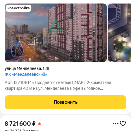
новостройка
улица Менделеева
,
128
ЖК «Менделеевский»
Арт. 137406145 Продается светлая СМАРТ 2-комнатная
квартира 40 м на ул. Менделеева в Уфе выгодное
предложение по цене и быстрым условиям сделки. Семейная
ипотека под 6%. Квартира без ремонта, что дает вам полную
Позвонить
свободу планирования и экономию по
8 721 600
₽