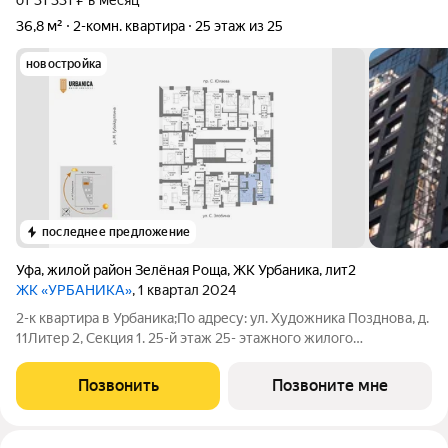
от 31 331 ₽ в месяц
36,8 м²
2-комн. квартира
25 этаж из 25
новостройка
последнее предложение
Уфа
,
жилой район Зелёная Роща
,
ЖК Урбаника
,
лит2
ЖК «УРБАНИКА»
, 1 квартал 2024
2-к квартира в Урбаника;По адресу: ул. Художника Позднова, д.
11Литер 2, Секция 1. 25-й этаж 25- этажного жилого
домаОбщая площадь 36.80кв.м.;Жилая площадь 20.46 кв. м. от
ГК "Первый Трест". Дом сдан.Квартира с качественной
Позвонить
Позвоните мне
предчистовой отделкой,