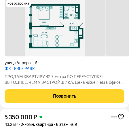
новостройка
улица Авроры
,
16
ЖК TERLE PARK
ПРОДАМ КВАРТИРУ 42,7 метра ПО ПЕРЕУСТУПКЕ:
ВЫГОДНЕЕ, ЧЕМ У ЗАСТРОЙЩИКА. Цена ниже, чем в офисе
продаж! Уютная студия 42.7 м в Зеленой роще. Срочная
переуступка. Продаю квартиру в строящемся доме
Позвонить
престижного ЖК Терле Парк, в микрорайоне Зеленая роща.
5 350 000
₽
43,2 м²
2-комн. квартира
6 этаж из 9