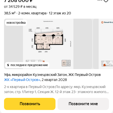
7 208 000
₽
от 34 529 ₽ в месяц
38,5 м²
2-комн. квартира
12 этаж из 20
новостройка
последнее предложение
Уфа
,
микрорайон Кузнецовский Затон
,
ЖК Первый Остров
ЖК «Первый Остров»
, 2 квартал 2028
2-к квартира в Первый Остров;По адресу: мкр. Кузнецовский
затон, стр. 1Литер 1, Секция Ж. 12-й этаж 23- этажного жилого
домаОбщая площадь 38.45кв.м.;Жилая площадь 21.75 кв. м. от
ГК "Первый Трест".Срок окончания строительства: 4 квартал
Позвонить
Позвоните мне
2028