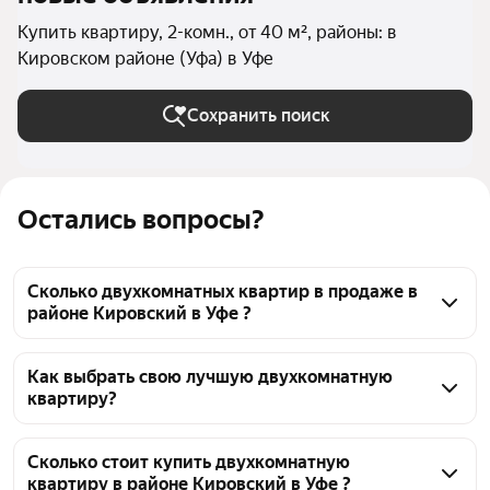
Купить квартиру, 2-комн., от 40 м², районы: в
Кировском районе (Уфа) в Уфе
Сохранить поиск
Остались вопросы?
Сколько двухкомнатных квартир в продаже в
районе Кировский в Уфе ?
На Яндекс Недвижимости в продаже в районе 
Кировский в Уфе 178 двухкомнатных квартир, из 
Как выбрать свою лучшую двухкомнатную
квартиру?
них 2 объявления от собственников, 49 объявлений 
от агентств, 127 объявлений от застройщиков
Чтобы купить 2-комнатную квартиру площадью 40 
кв.м. в районе Кировский, воспользуйтесь 
Сколько стоит купить двухкомнатную
квартиру в районе Кировский в Уфе ?
тепловой картой для оценки инфраструктуры и 