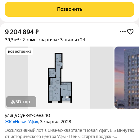
ремонт, делали для себя . Пол полностью поменяли , сухая
стяжка , новая проводка , замена сантехнических труб.
Позвонить
Исторический центр города. Дом
9 204 894
₽
39,3 м²
2-комн. квартира
3 этаж из 24
новостройка
3D-тур
улица Сун-Ят-Сена
,
10
ЖК «Новая Уфа»
, 3 квартал 2028
Эксклюзивный лот в бизнес-квартале "Новая Уфа". В 5 минутах
от исторического центpа Уфы - Цены старта продаж -