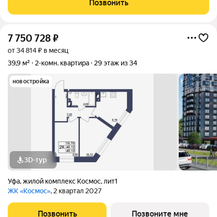
Позвонить
«Свердловский», десятки
7 750 728
₽
от 34 814 ₽ в месяц
39,9 м²
2-комн. квартира
29 этаж из 34
новостройка
3D-тур
Уфа
,
жилой комплекс Космос
,
лит1
ЖК «Космос»
, 2 квартал 2027
Позвонить
Позвоните мне