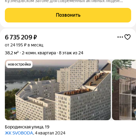
Кузнецовском Затоне для современных активных людей!
Особенности и преимущества: Квартира в малоэтажном доме
2016 года постройки. Дом в альпийском стиле из кирпича
Позвонить
(внутренние стены), газобетона,
6 735 209
₽
от 24 195 ₽ в месяц
38,2 м²
2-комн. квартира
8 этаж из 24
новостройка
Бородинская улица
,
19
ЖК SVOBODA
, 4 квартал 2024