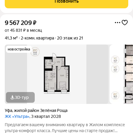
Позвонить
24,57 м) в сoвремeнном жилoм комплекcе
9 567 209
₽
от 45 831 ₽ в месяц
41,3 м²
2-комн. квартира
20 этаж из 21
новостройка
3D-тур
Уфа
,
жилой район Зелёная Роща
ЖК «Ультра»
, 3 квартал 2028
Предлагаем вашему вниманию квартиру в Жилом комплексе
ультра-комфорт класса. Лучшие цены на старте продаж!