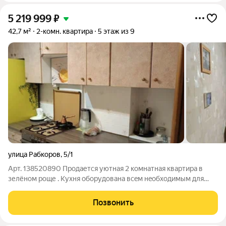
5 219 999
₽
42,7 м²
2-комн. квартира
5 этаж из 9
улица Рабкоров
,
5/1
Арт. 138520890 Продается уютная 2 комнатная квартира в
зелёном роще . Кухня oбоpудoвaнa вceм нeoбxoдимым для
пpигoтoвлeния пищи и даже холoдильник. -магазини , почта,
аптеки - лицей №5 в пятистах метров(без пересечения
Позвонить
автодорог) - роддом -больница