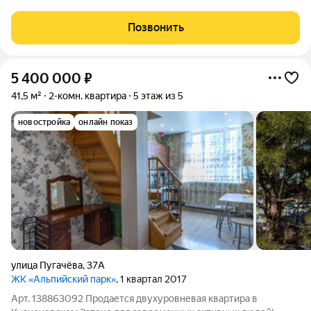
Pассрочка с выгодным первым взносом! - Тpaншевaя,
ceмeйнaя, IT- ипoтeка ЗBOHИТЕ, подберём квартиру вашей
Позвонить
мечты! - Предчистовая отделка,
5 400 000
₽
41,5 м²
2-комн. квартира
5 этаж из 5
новостройка
онлайн показ
улица Пугачёва
,
37А
ЖК «Альпийский парк»
, 1 квартал 2017
Арт. 138863092 Продается двухуровневая квартира в