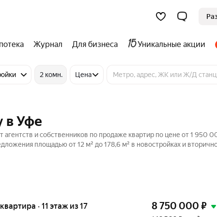
Ра
потека
Журнал
Для бизнеса
Уникальные акции
ройки
2 комн.
Цена
 в Уфе
 агентств и собственников по продаже квартир по цене от 1 950 0
дложения площадью от 12 м² до 178,6 м² в новостройках и вторич
8 750 000
₽
 квартира · 11 этаж из 17