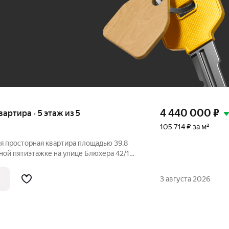
До 100 тыс. ₽
4 440 000
₽
квартира · 5 этаж из 5
105 714 ₽ за м²
я просторная квартира площадью 39,8
чной пятиэтажке на улице Блюхера 42/1
 Жилая площадь: 28,5 кв.м. Кухня: 5,1
кий ремонт, Кухонная гарнитура.
3 августа 2026