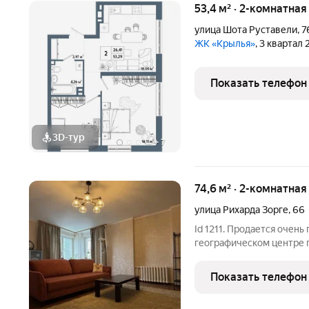
53,4 м² · 2-комнатная
улица Шота Руставели
,
7
ЖК «Крылья»
, 3 квартал
Показать телефон
3D-тур
+
7
74,6 м² · 2-комнатная
улица Рихарда Зорге
,
66
Id 1211. Продается очень
географическом центре г
монолитно-кирпичный 20
тепло зимой и прохладу 
Показать телефон
жить в ритме