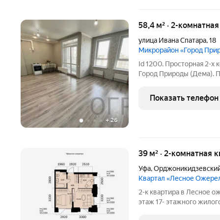
58,4 м² · 2-комнатна
улица Ивана Спатара
,
18
Микрорайон «Город При
Id 1200. Просторная 2-х 
Город Природы (Дема). П
квартире новый свежий 
Удобная планировка с пр
Показать телефон
через
+
26
39 м² · 2-комнатная к
Уфа
,
Орджоникидзевский
Квартал «Лесное Ожере
2-к квартира в Лесное ож
этаж 17- этажного жило
площадь 22.13 кв. м. от 