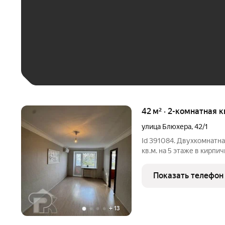
До 30 тыс. ₽
До 50 тыс. ₽
До 70 тыс. ₽
Больше 100 тыс. ₽
42 м² · 2-комнатная 
улица Блюхера
,
42/1
Id 391084. Двухкомнатна
кв.м. на 5 этаже в кирпи
Общая площадь: 39,8 кв.м.
кв.м. Внутри косметичес
Показать телефон
+
13