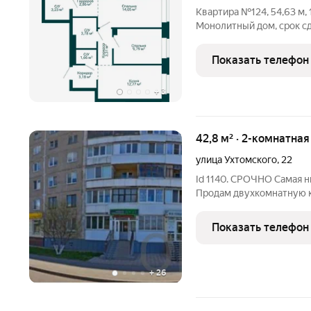
Квартира №124, 54,63 м, 1
Монолитный дом, срок сдачи IV квартал 2029 года.
инфраструктура района, 
Возможна ипотека и расс
Показать телефон
получистовая.
+
3
42,8 м² · 2-комнатна
улица Ухтомского
,
22
Id 1140. СРОЧНО Самая низкая цена в районе в девятиэтажке
Продам двухкомнатную к
города Уфы. Вид из окон потрясающий Юг
нет высоких строений, ч
Показать телефон
изолированные.
+
26