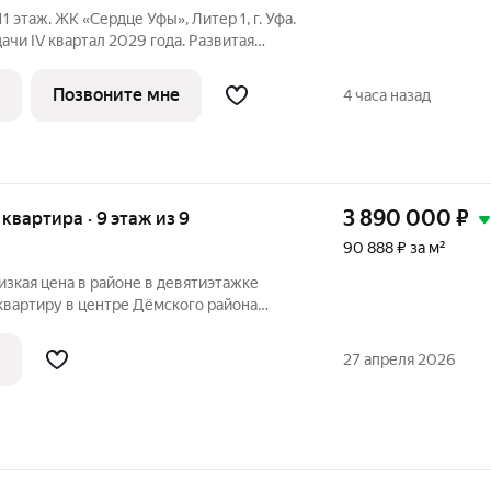
1 этаж. ЖК «Сердце Уфы», Литер 1, г. Уфа.
 Развитая
удобная транспортная доступность.
рочка. Застройщик СУ-1. Отделка
Позвоните мне
4 часа назад
3 890 000
₽
я квартира · 9 этаж из 9
90 888 ₽ за м²
вартиру в центре Дёмского района
о-Запад, перед окнами
то не мешает обзору. Комнаты
27 апреля 2026