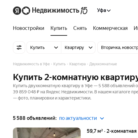
Уфа
Новостройки
Купить
Снять
Коммерческая
И
Купить
Квартиру
Вторичка, новост
Недвижимость в Уфе
Купить
Квартира
Двухкомнатные
Купить 2-комнатную квартиру
Купить двухкомнатную квартиру в Уфе — 5 588 объявлений от
39 859 048 ₽ на Яндекс Недвижимости. В нашем каталоге пре
— фото, планировки и характеристики.
5 588 объявлений:
по актуальности
59,7 м² · 2-комнатная