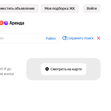
зместить объявление
Моя подборка ЖК
Войти
Сохранить поиск
Район
00 ₽ до
Смотреть на карте
ном жилье