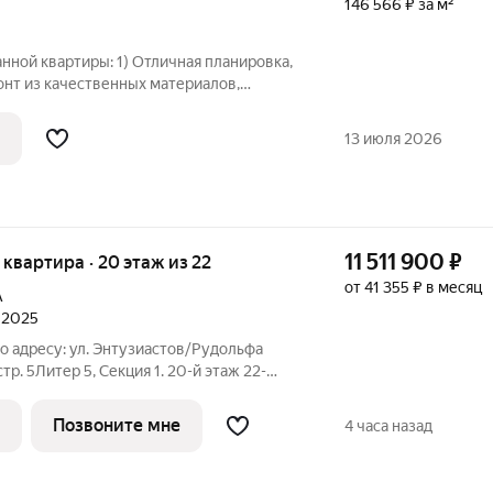
146 566 ₽ за м²
аннoй квapтиpы: 1) Отличная планировка,
онт из качественных материалов,
) Шикарный вид из окон; 4) Квартира
ляция; 5) Два окна с понорманым
13 июля 2026
11 511 900
₽
я квартира · 20 этаж из 22
от 41 355 ₽ в месяц
А
л 2025
По адресу: ул. Энтузиастов/Рудольфа
р. 5Литер 5, Секция 1. 20-й этаж 22-
щая площадь 48.80кв.м.;Жилая площадь
ый Трест". Дом сдан.Просим
Позвоните мне
4 часа назад