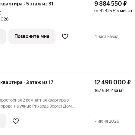
9 884 550
₽
 квартира · 5 этаж из 31
от 41 425 ₽ в месяц
6
 2028
Позвоните мне
4 часа назад
12 498 000
₽
 квартира · 3 этаж из 17
167 534 ₽ за м²
 просторная 2 комнатная квартира в
орода, на улице Рихарда Зорге! Дом
05 года постройки! Хорошо держит
летом! Подойдет для тех, кто привык
7 июня 2026