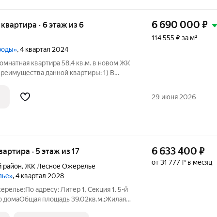
6 690 000
₽
я квартира · 6 этаж из 6
114 555 ₽ за м²
роды»
, 4 квартал 2024
комнатная квартира 58,4 кв.м. в новом ЖК
реимущества данной квартиры: 1) В
ремонт из качественных материалов; 2)
осторной кухней; 3) Выход на лоджию
29 июня 2026
6 633 400
₽
вартира · 5 этаж из 17
от 31 777 ₽ в месяц
 район
,
ЖК Лесное Ожерелье
лье»
, 4 квартал 2028
ерелье;По адресу: Литер 1, Секция 1. 5-й
го домаОбщая площадь 39.02кв.м.;Жилая
ГК "Первый Трест".Срок окончания