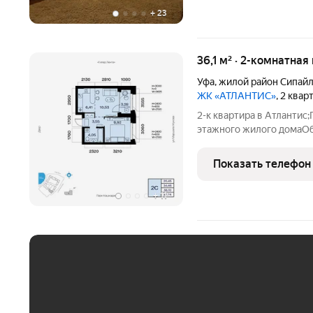
+
23
36,1 м² · 2-комнатная
Уфа
,
жилой район Сипай
ЖК «АТЛАНТИС»
, 2 квар
2-к квартира в Атлантис;П
этажного жилого домаОб
20.45 кв. м. от ГК "Перв
квартал 2029 года.Кварт
Показать телефон
+
11
ЕЖЕМЕСЯЧНЫЙ ПЛАТЁ