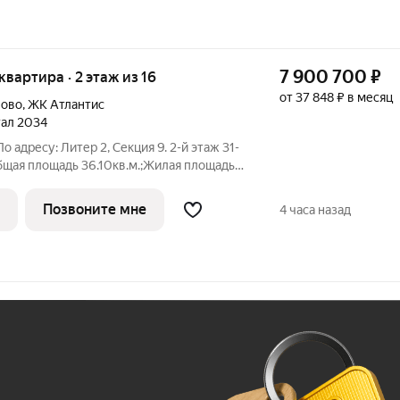
7 900 700
₽
 квартира · 2 этаж из 16
от 37 848 ₽ в месяц
лово
,
ЖК Атлантис
тал 2034
о адресу: Литер 2, Секция 9. 2-й этаж 31-
щая площадь 36.10кв.м.;Жилая площадь
ый Трест".Срок окончания строительства: 3
ира с свободной планировкой,
Позвоните мне
4 часа назад
Ж