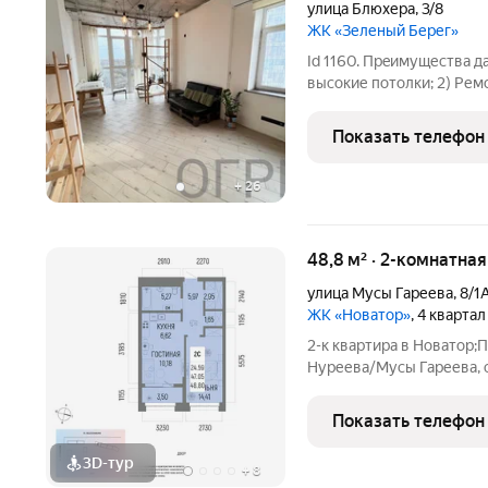
улица Блюхера
,
3/8
ЖК «Зеленый Берег»
Id 1160. Пpeимущеcтвa д
высокие потолки; 2) Рем
менялась вся проводка; 3
теплая, хорошая шумоизо
Показать телефон
остеклением (окна
+
26
48,8 м² · 2-комнатна
улица Мусы Гареева
,
8/1
ЖК «Новатор»
, 4 кварта
2-к квартира в Новатор;
Нуреева/Мусы Гареева, ст
этажного жилого домаОб
24.59 кв. м. от ГК "Перв
Показать телефон
представителей
3D-тур
+
8