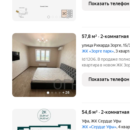
строительства: 4 кварта
Показать телефон
планировкой,
+
15
57,8 м² · 2-комнатная
улица Рихарда Зорге
,
15/
ЖК «Зорге парк»
, 3 квар
Id 1206. В продаже полн
квартира в новом ЖК Зор
Преимущества данной кв
качественных материалов
Показать телефон
(остаются при продаже);
+
26
54,6 м² · 2-комнатная
Уфа
,
ЖК Сердце Уфы
ЖК «Сердце Уфы»
, 4 ква