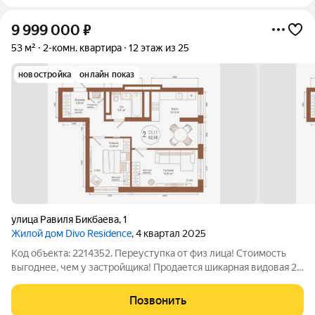
9 999 000
₽
53 м²
2-комн. квартира
12 этаж из 25
новостройка
онлайн показ
улица Равиля Бикбаева
,
1
Жилой дом Divo Residence
, 4 квартал 2025
Код объекта: 2214352. Переуступка от физ лица! Стоимость
выгоднее, чем у застройщика! Продается шикарная видовая 2-
квартира в ЖК "Divo Residence". Общая площадь квартиры
52,98 кв.м., кухня 16,16 кв.м., гостиная 12,72 кв.м., спальня 10,10
Позвонить
кв.м.,