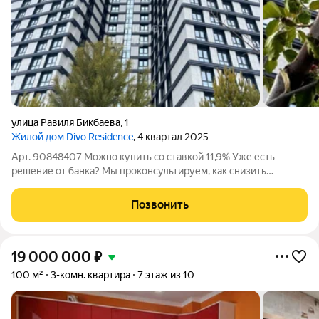
улица Равиля Бикбаева
,
1
Жилой дом Divo Residence
, 4 квартал 2025
Арт. 90848407 Можно купить со ставкой 11,9% Уже есть
решение от банка? Мы проконсультируем, как снизить
процентную ставку. Двухкомнатная квартира, расположенная
по адресу: ул. этажность. Общая площадь 54,00 м2. Дом
Позвонить
располагается в экологически-чистом
19 000 000
₽
100 м²
3-комн. квартира
7 этаж из 10