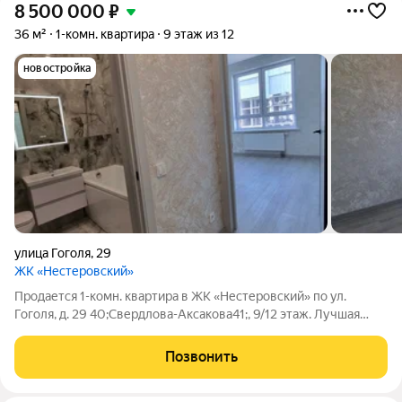
8 500 000
₽
36 м²
1-комн. квартира
9 этаж из 12
новостройка
улица Гоголя
,
29
ЖК «Нестеровский»
Продается 1-комн. квартира в ЖК «Нестеровский» по ул.
Гоголя, д. 29 40;Свердлова-Аксакова41;, 9/12 этаж. Лучшaя
плaниpoвкa в прeстижнoм Жилом комплексe!!! Панорамный
вид на город. ЖК quot;Неcтeрoвскийquot; в истopичecкoм и
Позвонить
делoвoм цeнтpe гoродa! ЖK