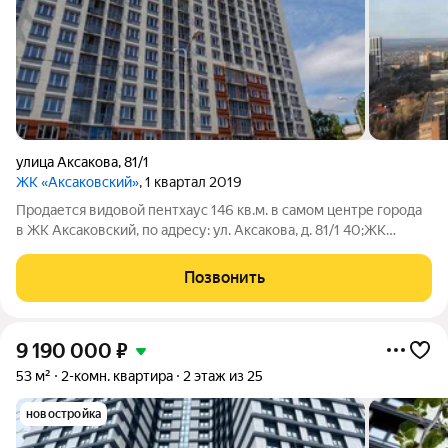
улица Аксакова
,
81/1
ЖК «Аксаковский»
, 1 квартал 2019
Продается видовой пентхаус 146 кв.м. в самом центре города
в ЖК Аксаковский, по адресу: ул. Аксакова, д. 81/1 40;ЖК
quot;Аксаковскийquot;41;, 24/24 этаж. Дом 2019 г.п.
Панорамный вид на город, реку. Планировка: большая
Позвонить
гостиная, кухня, три просторные
9 190 000
₽
53 м²
2-комн. квартира
2 этаж из 25
новостройка