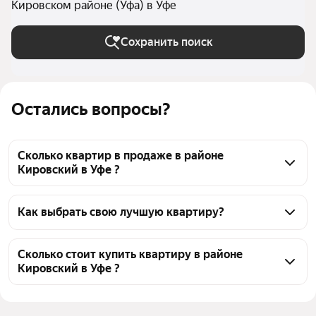
Кировском районе (Уфа) в Уфе
Сохранить поиск
Остались вопросы?
Сколько квартир в продаже в районе
Кировский в Уфе ?
На Яндекс Недвижимости в продаже в районе 
Кировский в Уфе 49 квартир, из них 49 объявлений 
Как выбрать свою лучшую квартиру?
от агентств
Чтобы купить квартиру по переуступке в районе 
Кировский, воспользуйтесь тепловой картой для 
Сколько стоит купить квартиру в районе
Кировский в Уфе ?
оценки инфраструктуры и транспортной 
доступности в выбранном районе в районе 
Цена за квадратный метр
102 684 — 404 762 ₽
Кировский в Уфе