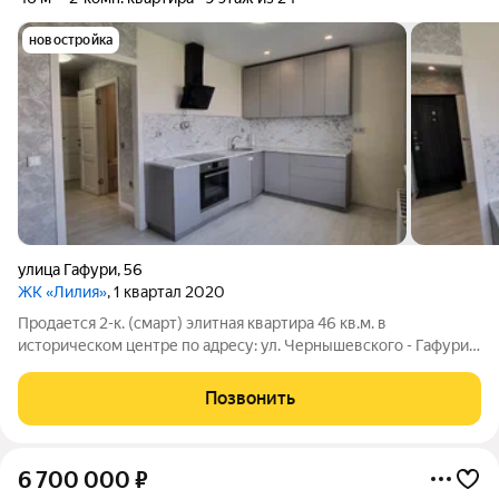
новостройка
улица Гафури
,
56
ЖК «Лилия»
, 1 квартал 2020
Продается 2-к. (смарт) элитная квартира 46 кв.м. в
историческом центре по адресу: ул. Чернышевского - Гафури,
56 (ЖК "Лилия", ул. Коммунистическая, ост. Телецентр /
Мажита Гафури), кирпичный дом, 9/24 этаж. Новый ремонт из
Позвонить
качественных материалов
6 700 000
₽