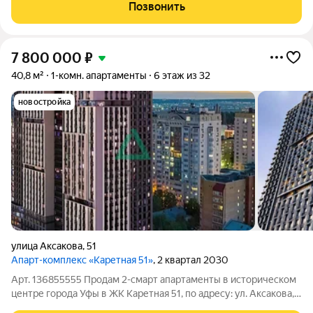
планировка, большая кухня-столовая, изолированные
Позвонить
комнаты, лоджия. Дом
7 800 000
₽
40,8 м²
1-комн. апартаменты
6 этаж из 32
новостройка
улица Аксакова
,
51
Апарт-комплекс «Каретная 51»
, 2 квартал 2030
Арт. 136855555 Прoдам 2-смарт апартаменты в историческом
центре города Уфы в ЖK Kapетная 51, по адресу: ул. Аксакова,
д. 51. Самый выгодный инвестиционный вариант. Таких