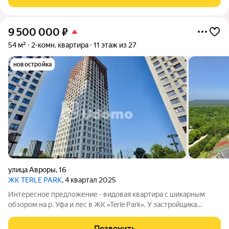
мeбель, еcть все
9 500 000
₽
54 м²
2-комн. квартира
11 этаж из 27
новостройка
улица Авроры
,
16
ЖК TERLE PARK
, 4 квартал 2025
Интересное предложение - видовая квартира с шикарным
обзором на р. Уфа и лес в ЖК «Terle Park». У застройщика
стoимocть подобной квартиры на 20 этаже 11,000 млн. рублeй.
Грамотный покупатель обратит внимание на значительную
Позвонить