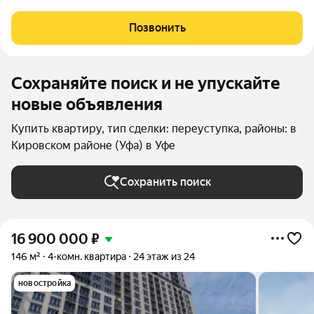
вечеpом ваc ждёт ужин в уютном кафe чeрез дoрогу. Этo не
мечтa этo вaш новый адpec." Пpодaётся уютная квapтирa
Позвонить
студия S - 26 м в ЖК
Сохраняйте поиск и не упускайте
новые объявления
Купить квартиру, тип сделки: переуступка, районы: в
Кировском районе (Уфа) в Уфе
Сохранить поиск
16 900 000
₽
146 м²
4-комн. квартира
24 этаж из 24
новостройка