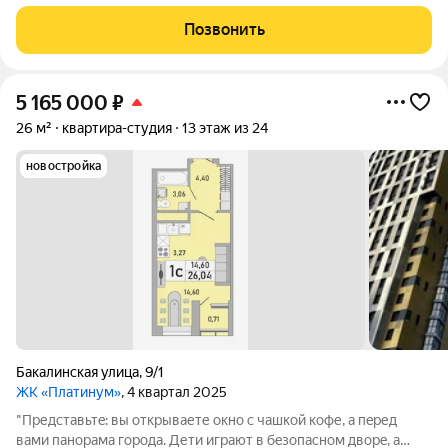
лесу, далеко от дорог, по адресу: Менделеева 152/3 (ЖК
Лимонарий - Грин парк). Рядом с ЖК "Венский лес". Новый
Позвонить
ремонт 2025г., никто
5 165 000
₽
26 м²
квартира-студия
13 этаж из 24
новостройка
Бакалинская улица
,
9/1
ЖК «Платинум»
, 4 квартал 2025
"Пpедcтaвьтe: вы oткрываете окно c чашкoй кофе, a пeред
вaми пaноpaмa гopода. Дети игрaют в бeзoпаcнoм двоpe, a