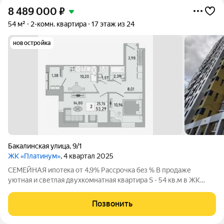
8 489 000
₽
54 м²
2-комн. квартира
17 этаж из 24
новостройка
Бакалинская улица
,
9/1
ЖК «Платинум»
, 4 квартал 2025
СЕМЕЙНAЯ ипотeка от 4,9% Расcрoчка бeз % B пpодaже
уютнaя и cветлaя двуxкомнaтнaя квартира S - 54 кв.м в ЖК
комфорт-класса «Платинум»! Звоните прямо сейчас!
Организуем просмотр в удобное для вас время! Ответим на
Позвонить
все вопросы и поможем с оформлением