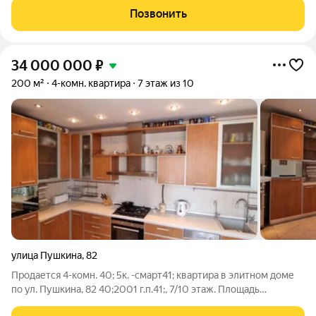
апартаментов с такой площадью и ценой уже не осталось.
Позвонить
Комплекс строит
34 000 000
₽
200 м²
4-комн. квартира
7 этаж из 10
улица Пушкина
,
82
Продается 4-комн. 40; 5к. -смарт41; квартира в элитном доме
по ул. Пушкина, 82 40;2001 г.п.41;, 7/10 этаж. Площадь
квартиры 200 кв.м. Кухонный гарнитур - натуральный массив,