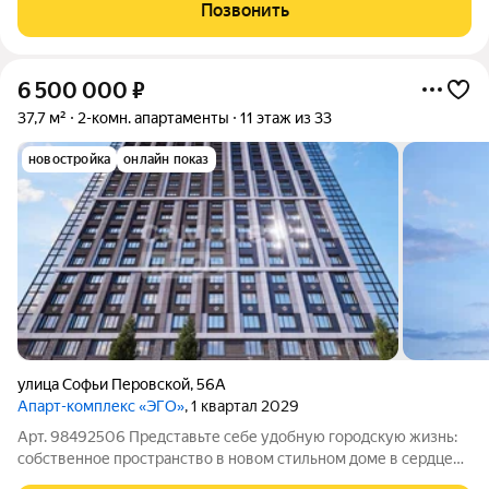
встроенная бытовая техника 40;варочная поверхность,
Позвонить
духовой шкаф,
6 500 000
₽
37,7 м²
2-комн. апартаменты
11 этаж из 33
новостройка
онлайн показ
улица Софьи Перовской
,
56А
Апарт-комплекс «ЭГО»
, 1 квартал 2029
Арт. 98492506 Представьте себе удобную городскую жизнь:
собственное пространство в новом стильном доме в сердце
Уфы, где каждый день начинается с легкости и перспектив. Эта