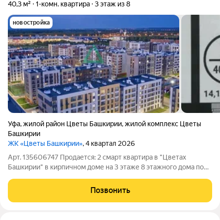
40,3 м²
1-комн. квартира
3 этаж из 8
новостройка
Уфа
,
жилой район Цветы Башкирии
,
жилой комплекс Цветы
Башкирии
ЖК «Цветы Башкирии»
, 4 квартал 2026
Арт. 135606747 Продается: 2 смарт квартира в "Цветах
Башкирии" в кирпичном доме на 3 этаже 8 этажного дома по
улице Газима Сулейманова. Параметры: Общ. пл. 40,26кв.;
Жил.пл. 14,1кв.; Кухня 16,4кв. Описание: Продается уютная 2
Позвонить
смарт квартира в