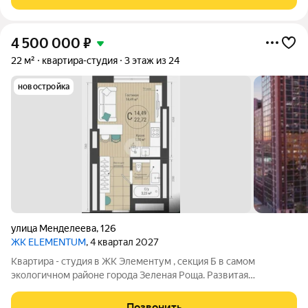
уникальной технологии, бронированные
4 500 000
₽
22 м²
квартира-студия
3 этаж из 24
новостройка
улица Менделеева
,
126
ЖК ELEMENTUM
, 4 квартал 2027
Квартира - студия в ЖК Элементум , секция Б в самом
экологичном районе города Зеленая Роща. Развитая
инфраструктура, удобное расположение, транспортная
доступность. Магазины, парки, остановки, ТЦ, поликлиники,
Позвонить