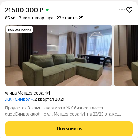
21 500 000
₽
85 м²
3-комн. квартира
23 этаж из 25
новостройка
улица Менделеева
,
1/1
ЖК «Символ»
, 2 квартал 2021
Продается 3-комн. квартира в ЖК бизнес-класса
quot;Символquot; по ул. Менделеева 1/1, на 23/25 этаже.
Площадь квартиры 85 кв.м. Новый ремонт, никто не жил.
Панорамный вид на реку Белая. Дизайнерский ремонт из
Позвонить
качественных отделочных материалов.