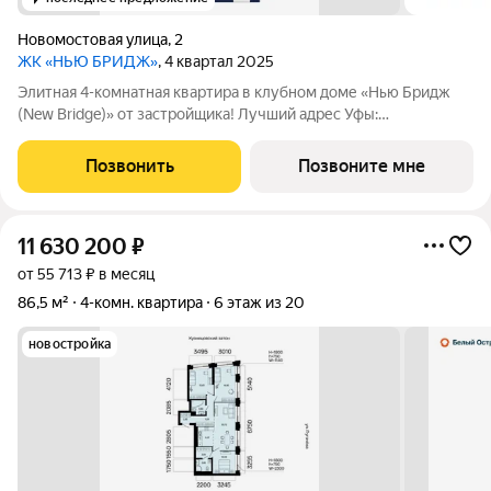
Новомостовая улица
,
2
ЖК «НЬЮ БРИДЖ»
, 4 квартал 2025
Элитная 4-комнатная квартира в клубном доме «Нью Бридж
(New Bridge)» от застройщика! Лучший адрес Уфы:
пересечение ул. Новомостовой, Г.Тукаева и З.Валиди Общая
площадь: 182,37 м Высота потолков: 3,3 м Безопасная сделка
Позвонить
Позвоните мне
через эскроу-счёт Почему
11 630 200
₽
от 55 713 ₽ в месяц
86,5 м²
4-комн. квартира
6 этаж из 20
новостройка