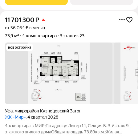
2029
11 701 300
₽
от 56 054 ₽ в месяц
73,9 м²
4-комн. квартира
3 этаж из 23
новостройка
Уфа
,
микрорайон Кузнецовский Затон
ЖК «Мир»
, 4 квартал 2028
4-к квартира в МИР;По адресу: Литер 1.1, Секция Б. 3-й этаж 9-
этажного жилого домаОбщая площадь 73.89кв.м.;Жилая