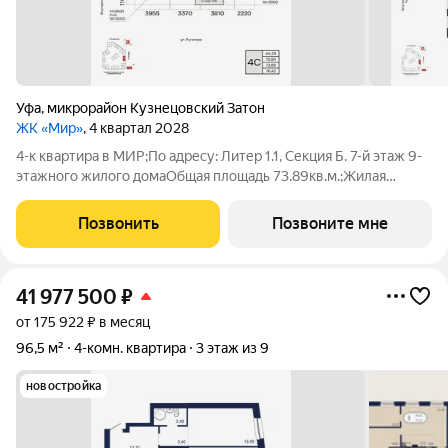
Уфа
,
микрорайон Кузнецовский Затон
ЖК «Мир»
, 4 квартал 2028
4-к квартира в МИР;По адресу: Литер 1.1, Секция Б. 7-й этаж 9-
этажного жилого домаОбщая площадь 73.89кв.м.;Жилая
площадь 44.39 кв. м. от ГК "Первый Трест".Срок окончания
строительства: 4 квартал 2028 года.Квартира с свободной
Позвонить
Позвоните мне
планировкой,
41 977 500
₽
от 175 922 ₽ в месяц
96,5 м²
4-комн. квартира
3 этаж из 9
новостройка