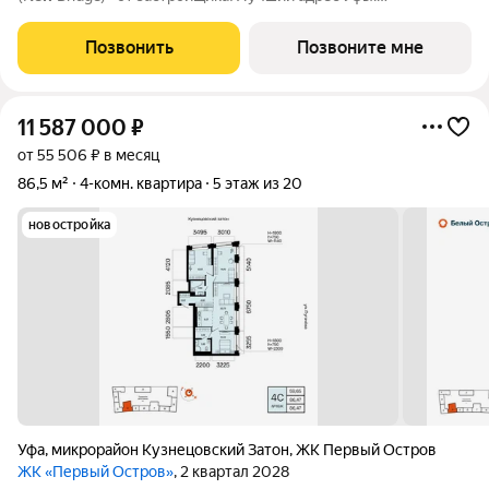
пересечение ул. Новомостовой, Г.Тукаева и З.Валиди Общая
площадь: 98,4 м Высота потолков: 3,3 м Безопасная сделка
Позвонить
Позвоните мне
через эскроу-счёт Почему
11 587 000
₽
от 55 506 ₽ в месяц
86,5 м²
4-комн. квартира
5 этаж из 20
новостройка
Уфа
,
микрорайон Кузнецовский Затон
,
ЖК Первый Остров
ЖК «Первый Остров»
, 2 квартал 2028