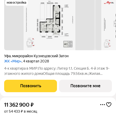
новостройка
Уфа
,
микрорайон Кузнецовский Затон
ЖК «Мир»
, 4 квартал 2028
4-к квартира в МИР;По адресу: Литер 1.1, Секция Б. 4-й этаж 9-
этажного жилого домаОбщая площадь 79.56кв.м.;Жилая
площадь 49.99 кв. м. от ГК "Первый Трест".Срок окончания
строительства: 4 квартал 2028 года.Квартира с свободной
Позвонить
Позвоните мне
планировкой,
11 362 900
₽
от 54 433 ₽ в месяц