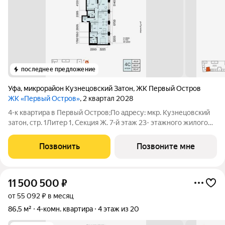
последнее предложение
Уфа
,
микрорайон Кузнецовский Затон
,
ЖК Первый Остров
ЖК «Первый Остров»
, 2 квартал 2028
4-к квартира в Первый Остров;По адресу: мкр. Кузнецовский
затон, стр. 1Литер 1, Секция Ж. 7-й этаж 23- этажного жилого
домаОбщая площадь 86.47кв.м.;Жилая площадь 49.61 кв. м. от
ГК "Первый Трест".Срок окончания строительства: 4 квартал
Позвонить
Позвоните мне
2028
11 500 500
₽
от 55 092 ₽ в месяц
86,5 м²
4-комн. квартира
4 этаж из 20