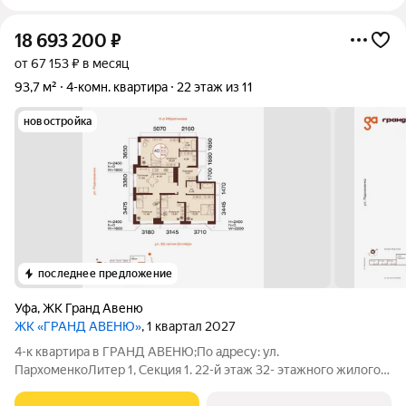
18 693 200
₽
от 67 153 ₽ в месяц
93,7 м²
4-комн. квартира
22 этаж из 11
новостройка
последнее предложение
Уфа
,
ЖК Гранд Авеню
ЖК «ГРАНД АВЕНЮ»
, 1 квартал 2027
4-к квартира в ГРАНД АВЕНЮ;По адресу: ул.
ПархоменкоЛитер 1, Секция 1. 22-й этаж 32- этажного жилого
домаОбщая площадь 93.70кв.м.;Жилая площадь 67.16 кв. м. от