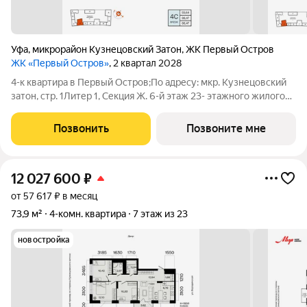
Уфа
,
микрорайон Кузнецовский Затон
,
ЖК Первый Остров
ЖК «Первый Остров»
, 2 квартал 2028
4-к квартира в Первый Остров;По адресу: мкр. Кузнецовский
затон, стр. 1Литер 1, Секция Ж. 6-й этаж 23- этажного жилого
домаОбщая площадь 86.47кв.м.;Жилая площадь 59.64 кв. м. от
ГК "Первый Трест".Срок окончания строительства: 4 квартал
Позвонить
Позвоните мне
2028
12 027 600
₽
от 57 617 ₽ в месяц
73,9 м²
4-комн. квартира
7 этаж из 23
новостройка