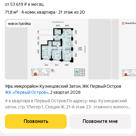
от 53 619 ₽ в месяц
71,8 м²
4-комн. квартира
21 этаж из 20
новостройка
Уфа
,
микрорайон Кузнецовский Затон
,
ЖК Первый Остров
ЖК «Первый Остров»
, 2 квартал 2028
4-к квартира в Первый Остров;По адресу: мкр. Кузнецовский
затон, стр. 1Литер 1, Секция Ж. 21-й этаж 23- этажного жилого
домаОбщая площадь 71.75кв.м.;Жилая площадь 48.61 кв. м. от
ГК "Первый Трест".Срок окончания строительства: 4 квартал
Позвонить
Позвоните мне
2028