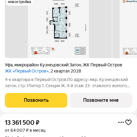
новостройка
Уфа
,
микрорайон Кузнецовский Затон
,
ЖК Первый Остров
ЖК «Первый Остров»
, 2 квартал 2028
4-к квартира в Первый Остров;По адресу: мкр. Кузнецовский
затон, стр. 1Литер 1, Секция Ж. 4-й этаж 23- этажного жилого
домаОбщая площадь 86.47кв.м.;Жилая площадь 59.65 кв. м. от
ГК "Первый Трест".Срок окончания строительства: 4 квартал
Позвонить
Позвоните мне
2028
13 361 500
₽
от 64 007 ₽ в месяц