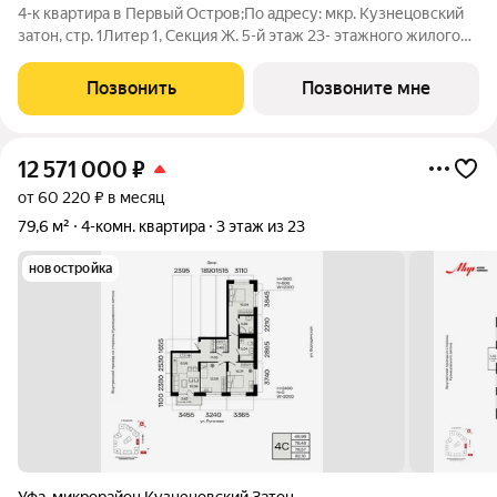
4-к квартира в Первый Остров;По адресу: мкр. Кузнецовский
затон, стр. 1Литер 1, Секция Ж. 5-й этаж 23- этажного жилого
домаОбщая площадь 86.47кв.м.;Жилая площадь 59.65 кв. м. от
ГК "Первый Трест".Срок окончания строительства: 4 квартал
Позвонить
Позвоните мне
2028
12 571 000
₽
от 60 220 ₽ в месяц
79,6 м²
4-комн. квартира
3 этаж из 23
новостройка