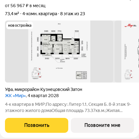
от 56 967 ₽ в месяц
73,4 м²
4-комн. квартира
8 этаж из 23
новостройка
Уфа
,
микрорайон Кузнецовский Затон
ЖК «Мир»
, 4 квартал 2028
4-к квартира в МИР;По адресу: Литер 1.1, Секция Б. 8-й этаж 9-
этажного жилого домаОбщая площадь 73.37кв.м.;Жилая
площадь 44.39 кв. м. от ГК "Первый Трест".Срок окончания
строительства: 4 квартал 2028 года.Квартира с свободной
Позвонить
Позвоните мне
планировкой,