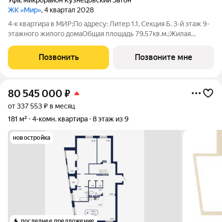
Уфа
,
микрорайон Кузнецовский Затон
ЖК «Мир»
, 4 квартал 2028
4-к квартира в МИР;По адресу: Литер 1.1, Секция Б. 3-й этаж 9-
этажного жилого домаОбщая площадь 79.57кв.м.;Жилая
площадь 49.99 кв. м. от ГК "Первый Трест".Срок окончания
строительства: 4 квартал 2028 года.Квартира с свободной
Позвонить
Позвоните мне
планировкой,
80 545 000
₽
от 337 553 ₽ в месяц
181 м²
4-комн. квартира
8 этаж из 9
новостройка
последнее предложение