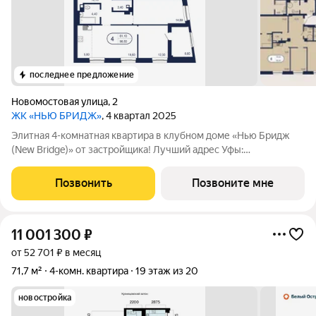
последнее предложение
Новомостовая улица
,
2
ЖК «НЬЮ БРИДЖ»
, 4 квартал 2025
Элитная 4-комнатная квартира в клубном доме «Нью Бридж
(New Bridge)» от застройщика! Лучший адрес Уфы:
пересечение ул. Новомостовой, Г.Тукаева и З.Валиди Общая
площадь: 95,5 м Высота потолков: 3,3 м Безопасная сделка
Позвонить
Позвоните мне
через эскроу-счёт Почему
11 001 300
₽
от 52 701 ₽ в месяц
71,7 м²
4-комн. квартира
19 этаж из 20
новостройка