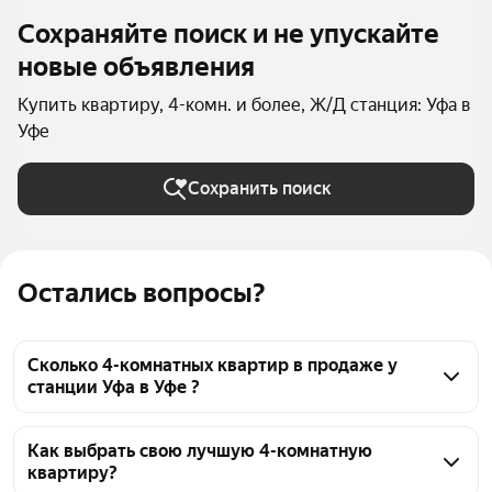
Сохраняйте поиск и не упускайте
новые объявления
Купить квартиру, 4-комн. и более, Ж/Д станция: Уфа в
Уфе
Сохранить поиск
Остались вопросы?
Сколько 4-комнатных квартир в продаже у
станции Уфа в Уфе ?
На Яндекс Недвижимости в продаже у станции Уфа 
в Уфе 33 4-комнатных квартиры 33 объявления от 
Как выбрать свою лучшую 4-комнатную
квартиру?
застройщиков