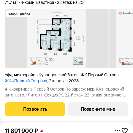
71,7 м²
4-комн. квартира
22 этаж из 20
новостройка
Уфа
,
микрорайон Кузнецовский Затон
,
ЖК Первый Остров
ЖК «Первый Остров»
, 2 квартал 2028
4-к квартира в Первый Остров;По адресу: мкр. Кузнецовский
затон, стр. 1Литер 1, Секция Ж. 22-й этаж 23- этажного жилого
домаОбщая площадь 71.69кв.м.;Жилая площадь 48.55 кв. м. от
ГК "Первый Трест".Срок окончания строительства: 4 квартал
Позвонить
Позвоните мне
2028
11 891 900
₽