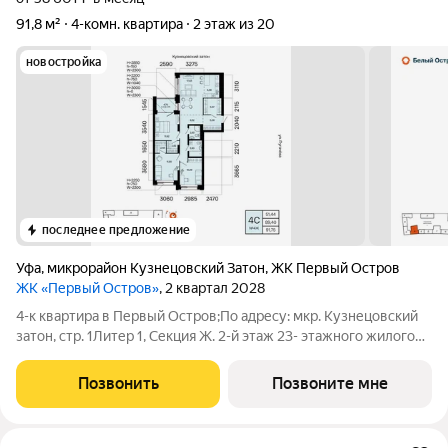
91,8 м²
4-комн. квартира
2 этаж из 20
новостройка
последнее предложение
Уфа
,
микрорайон Кузнецовский Затон
,
ЖК Первый Остров
ЖК «Первый Остров»
, 2 квартал 2028
4-к квартира в Первый Остров;По адресу: мкр. Кузнецовский
затон, стр. 1Литер 1, Секция Ж. 2-й этаж 23- этажного жилого
домаОбщая площадь 91.75кв.м.;Жилая площадь 51.44 кв. м. от
ГК "Первый Трест".Срок окончания строительства: 4 квартал
Позвонить
Позвоните мне
2028