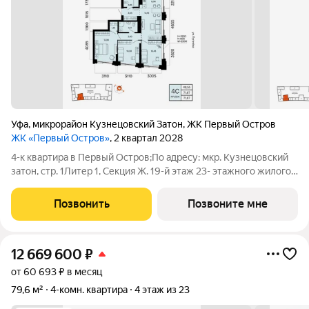
Уфа
,
микрорайон Кузнецовский Затон
,
ЖК Первый Остров
ЖК «Первый Остров»
, 2 квартал 2028
4-к квартира в Первый Остров;По адресу: мкр. Кузнецовский
затон, стр. 1Литер 1, Секция Ж. 19-й этаж 23- этажного жилого
домаОбщая площадь 71.67кв.м.;Жилая площадь 48.55 кв. м. от
ГК "Первый Трест".Срок окончания строительства: 4 квартал
Позвонить
Позвоните мне
2028
12 669 600
₽
от 60 693 ₽ в месяц
79,6 м²
4-комн. квартира
4 этаж из 23