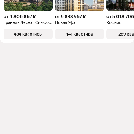
от 4 806 867 ₽
от 5 833 567 ₽
от 5 018 706
Гранель Лесная Симфония
Новая Уфа
Космос
484 квартиры
141 квартира
289 кв