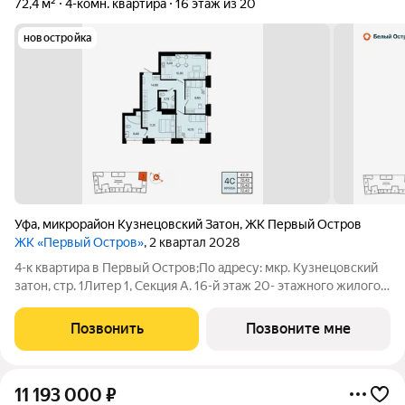
72,4 м²
4-комн. квартира
16 этаж из 20
новостройка
Уфа
,
микрорайон Кузнецовский Затон
,
ЖК Первый Остров
ЖК «Первый Остров»
, 2 квартал 2028
4-к квартира в Первый Остров;По адресу: мкр. Кузнецовский
затон, стр. 1Литер 1, Секция А. 16-й этаж 20- этажного жилого
домаОбщая площадь 72.42кв.м.;Жилая площадь 42.31 кв. м. от
ГК "Первый Трест".Срок окончания строительства: 2 квартал
Позвонить
Позвоните мне
2029
11 193 000
₽