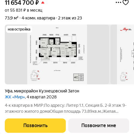
11 654 700
₽
от 55 831 ₽ в месяц
73,9 м²
4-комн. квартира
2 этаж из 23
новостройка
Уфа
,
микрорайон Кузнецовский Затон
ЖК «Мир»
, 4 квартал 2028
4-к квартира в МИР;По адресу: Литер 1.1, Секция Б. 2-й этаж 9-
этажного жилого домаОбщая площадь 73.89кв.м.;Жилая
площадь 44.39 кв. м. от ГК "Первый Трест".Срок окончания
строительства: 4 квартал 2028 года.Квартира с свободной
Позвонить
Позвоните мне
планировкой,