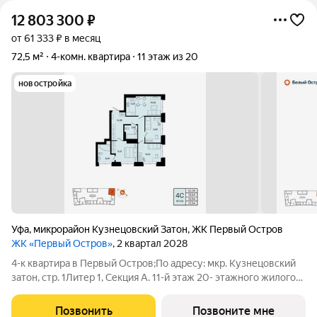
12 803 300
₽
от 61 333 ₽ в месяц
72,5 м²
4-комн. квартира
11 этаж из 20
новостройка
Уфа
,
микрорайон Кузнецовский Затон
,
ЖК Первый Остров
ЖК «Первый Остров»
, 2 квартал 2028
4-к квартира в Первый Остров;По адресу: мкр. Кузнецовский
затон, стр. 1Литер 1, Секция А. 11-й этаж 20- этажного жилого
домаОбщая площадь 72.54кв.м.;Жилая площадь 42.36 кв. м. от
ГК "Первый Трест".Срок окончания строительства: 2 квартал
Позвонить
Позвоните мне