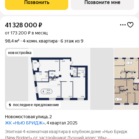
ГК "Первый Трест".Срок окончания строительства: 1 квартал
Позвонить
Позвоните мне
2027 года.Квартира с свободной
41 328 000
₽
от 173 200 ₽ в месяц
98,4 м²
4-комн. квартира
6 этаж из 9
новостройка
последнее предложение
Новомостовая улица
,
2
ЖК «НЬЮ БРИДЖ»
, 4 квартал 2025
Элитная 4-комнатная квартира в клубном доме «Нью Бридж
(New Bridge)» от застройщика! Лучший адрес Уфы: