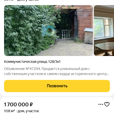
Коммунистическая улица
,
128/3к1
Объявление №47294. Продается уникальный дом с
собственным участком в самом сердце исторического центра!
Ваш новый адрес окружен знаковыми местами: Уфимский
кремль, Спасская церковь, парк Маяковского. При этом сам
Позвонить
дом находится в тихом и закрытом
1 700 000
₽
108 м²
дом, участок