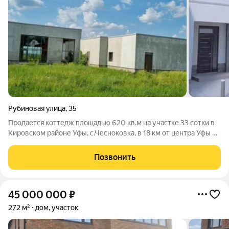
Рубиновая улица
,
35
Продается коттедж площадью 620 кв.м на участке 33 сотки в
Кировском районе Уфы, с.Чесноковка, в 18 км от центра Уфы по
автодороге Уфа-Аэропорт-Оренбург. Гостиная с панорамными
окнами, 5 спален, 5 санузлов, построен из кирпича, плоская
Позвонить
крыша. Банный
45 000 000
₽
272 м²
дом, участок