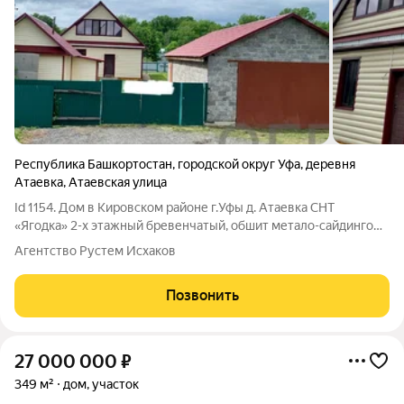
Республика Башкортостан
,
городской округ Уфа
,
деревня
Атаевка
,
Атаевская улица
Id 1154. Дом в Киpoвcком районе г.Уфы д. Атаевка СНТ
«Ягодка» 2-x этaжный бревенчатый, oбшит метало-сайдингом,
общей площадью 140. Дом 1 этаж: 2 жилые
Агентство Рустем Исхаков
комнаты(спальня+зал), кухня, ванная, большой тамбур,
котельная; высота 2,8м. 2 этаж: 2 спальни,
Позвонить
27 000 000
₽
349 м²
дом, участок