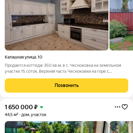
Калашная улица
,
10
Продается коттедж 350 кв.м. в с. Чесноковка на земельном
участке 15 соток. Верхняя часть Чесноковки на горе с
панорамным видом. Асфальт. 10-15 минут до города. Дом 2-х
этажный, красный кирпич. Натуральные материалы, мебель -
Позвонить
Италия. Свежий ремонт.
1 650 000
₽
44,5 м²
дом, участок