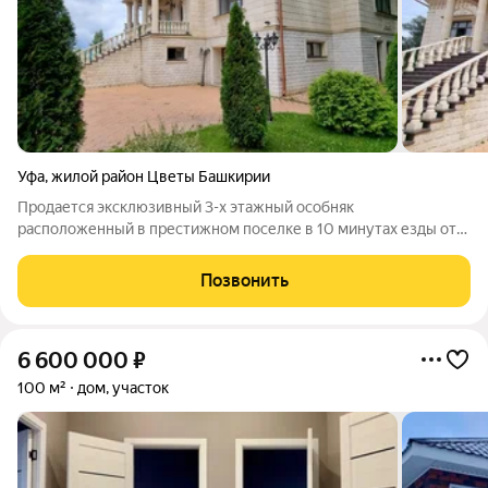
Уфа
,
жилой район Цветы Башкирии
Продается эксклюзивный 3-х этажный особняк
расположенный в престижном поселке в 10 минутах езды от
центра города 40;поселок Цветы Башкирии41; для ценителей
спокойной, комфортной и роскошной жизни. Резиденция
Позвонить
расположена в березовой роще, в
6 600 000
₽
100 м²
дом, участок