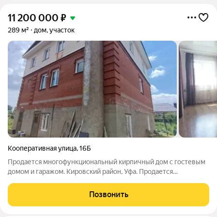
11 200 000
₽
289 м²
дом, участок
Кооперативная улица
,
16Б
Продается многофункциональный кирпичный дом с гостевым
домом и гаражом. Кировский район, Уфа. Продается
просторный 3-этажный кирпичный дом (общая площадь 289
кв.м) на большом участке почти 13 соток в Кировском районе.
Позвонить
Отличное состояние, готов к