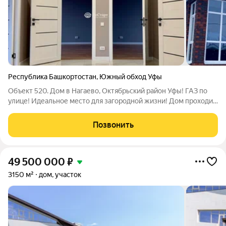
Республика Башкортостан
,
Южный обход Уфы
Объект 520. Дом в Нагаево, Октябрьский район Уфы! ГАЗ по
улице! Идеальное место для загородной жизни! Дом проходит
по всем видам ипотек (семейная 6% (двое
несовершеннолетних детей, один ребенок до 6 лет
Позвонить
включительно),IT ипотека ) ! Основа: -кровля
49 500 000
₽
3150 м²
дом, участок