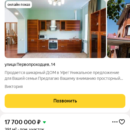
онлайн показ
улица Первопроходцев
,
14
Продается шикарный ДОМ в Уфе! Уникальное предложение
для Вашей семьи Предлагаю Вашему вниманию просторный
дом площадью 350 м2 в живописном районе Уфы, рядом с
Виктория
набережной, в 10 минутах езды от центра города! Для Вас в
доме: 7 комнат для удобства и
Позвонить
17 700 000
₽
391 м²
дом, участок