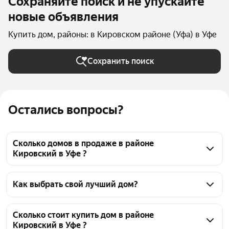
Сохраняйте поиск и не упускайте
новые объявления
Купить дом, районы: в Кировском районе (Уфа) в Уфе
Сохранить поиск
Остались вопросы?
Сколько домов в продаже в районе
Кировский в Уфе ?
На Яндекс Недвижимости в продаже в районе 
Кировский в Уфе 102 дома, из них 4 объявления от 
Как выбрать свой лучший дом?
собственников, 98 объявлений от агентств
Чтобы купить дом с гаражом в районе Кировский, 
воспользуйтесь тепловой картой для оценки 
Сколько стоит купить дом в районе
Кировский в Уфе ?
инфраструктуры и транспортной доступности в 