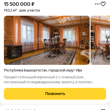
15 500 000
₽
193,2 м²
дом, участок
Республика Башкортостан
,
городской округ Уфа
Продаётся большой кирпичный 2-х этажный Дом ,
построенный по индивидуальному проекту, в посёлке
Забельский. Площадь дома 192,2 кв.м., 2010 года постройки,
земельный участок 15 соток (но по факту намного больше!).
Позвонить
Дом очень светлый, теплый зимой,