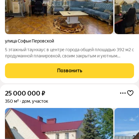
улица Софьи Перовской
5 этажный таунхаус в центре города общей площадью 392 м2 с
продуманной планировкой, своим закрытым и уютным
двором. Имеется тёплый гараж с входом в дом, большая
беседка с мангальной зоной. Закрытая территория! Отдельный
Позвонить
въезд! Индивидуальная система
25 000 000
₽
350 м²
дом, участок