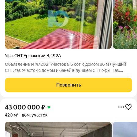
Уфа
,
СНТ Уршакский-4
,
192А
Объявление №47202. Участок 5.6 сот. с домом 86 м Лучший
СНТ, газ Участок с домом и баней в лучшем СНТ Уфы! Газ,
прописка, река и озеро рядом. Всё узаконено. Показ в день
звонка. ЛОКАЦИЯ ПРИРОДА РЯДОМ, ГОРОД НЕДАЛЕКО 20
Позвонить
км от Уфы тихо,
43 000 000
₽
420 м²
дом, участок