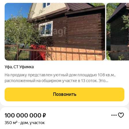
Уфа
,
СТ Уфимка
На продажу представлен уютный дом площадью 108 кв.м.,
расположенный на обширном участке в 13 соток. Это
идеальное место для тех, кто ищет гармонию с природой и
желает наслаждаться отдыхом вдали от городской суеты.
Позвонить
Уникальное расположение дома в
100 000 000
₽
350 м²
дом, участок