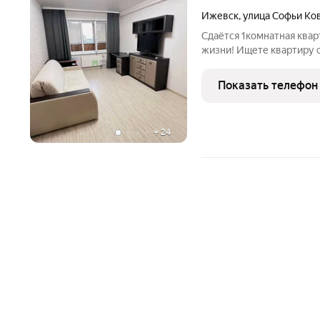
Ижевск
,
улица Софьи Ко
Сдаётся 1комнатная квартира идеальное жильё для 
жизни! Ищете квартиру 
локацией? Предлагаю пр
площадью 42,8 м в ново
Показать телефон
на 10м этаже вас ждёт
+
24