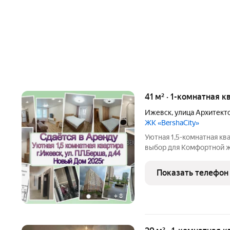
41 м² · 1-комнатная к
Ижевск
,
улица Архитекто
ЖК «BershaCity»
Уютная 1,5-комнатная квартира 
выбор для Комфортной жи
стоит выбрать именно э
2025 года постройки современные технологии, отличная
Показать телефон
шумоизоляция и
+
8