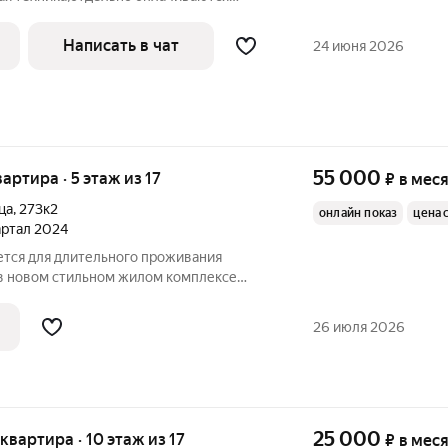
слуги по факту заселения
Написать в чат
24 июня 2026
55 000
вартира · 5 этаж из 17
₽
в мес
ца
,
273к2
онлайн показ
цена 
вартал 2024
ется для длительного проживания
в новом стильном жилом комплексе
положен в центре города, в
ти от Мэрии, Верховного суда УР,
26 июля 2026
в и кафе.
25 000
 квартира · 10 этаж из 17
₽
в мес