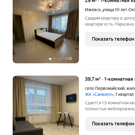
29 м² · 1-комнатная к
Ижевск
,
улица 10 лет Ок
Сдадим квартиру в цент
квартире есть. Парковка
рядом. До остановок общ
138766851
Показать телефон
+
10
39,7 м² · 1-комнатная
село Первомайский
,
жил
ЖК «Санвилл»
, 1 кварта
Сдается 1.5 комнатная к
полностью меблирована,
ремонт. Рядом с домой р
остановка общ. транспор
Показать телефон
комфортного