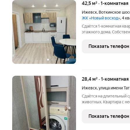
42,5 м² · 1-комнатная
Ижевск
,
Воткинское шос
ЖК «Новый восход»
, 4 к
Сдаётся 1-комнатная квар
этажного дома. Собствен
Коммунальные платежи в
оплачиваются отдельно.
Показать телефон
детьми, без питомцев. И
+
23
28,4 м² · 1-комнатная
Ижевск
,
улица имени Та
Сдаётся на длительный с
животных. Квартира с не
можно поделить на две ч
сразу. Звоните, договор
Показать телефон