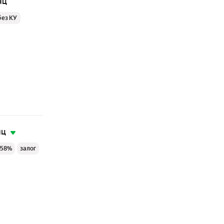
яц
без КУ
яц
 58%
залог