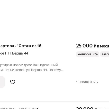
25 000
вартира · 10 этаж из 16
₽
в мес
ра П.П. Берша
,
44
комиссия 50%
зало
в новом доме Ваш идеальный
зни! г.Ижевск, ул. Берша, 44. Почему
ту квартиру? - Новый монолитный дом
15 июля 2026