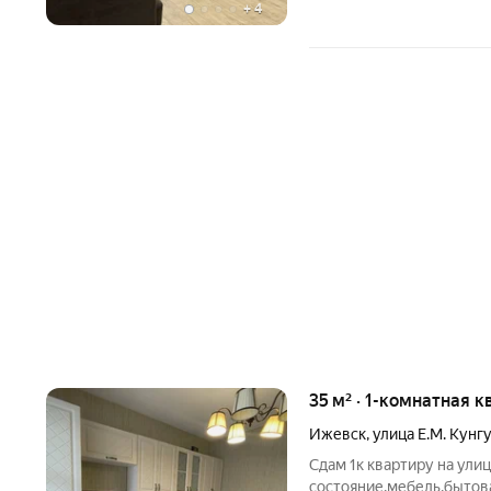
+
4
35 м² · 1-комнатная к
Ижевск
,
улица Е.М. Кунг
Сдам 1к квартиру на ули
состояние,мебель,бытов