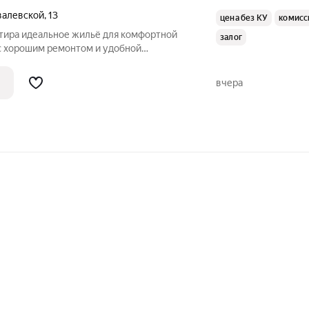
валевской
,
13
цена без КУ
комисс
комфортной
залог
с хорошим ремонтом и удобной
осторную 1комнатную квартиру
м кирпичном доме. Квартира расположена
вчера