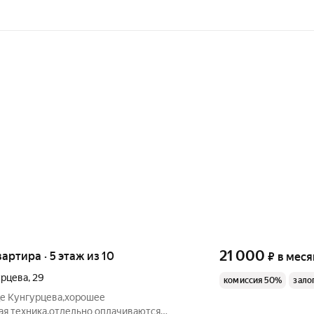
21 000
вартира · 5 этаж из 10
₽
в меся
урцева
,
29
комиссия 50%
зало
це Кунгурцева,хорошее
ая техника,отдельно оплачиваются