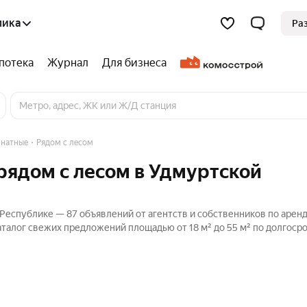
лика
Ра
потека
Журнал
Для бизнеса
натные
Рядом с лесом
рядом с лесом в Удмуртской
Республике — 87 объявлений от агентств и собственников по арен
аталог свежих предложений площадью от 18 м² до 55 м² по долгоср