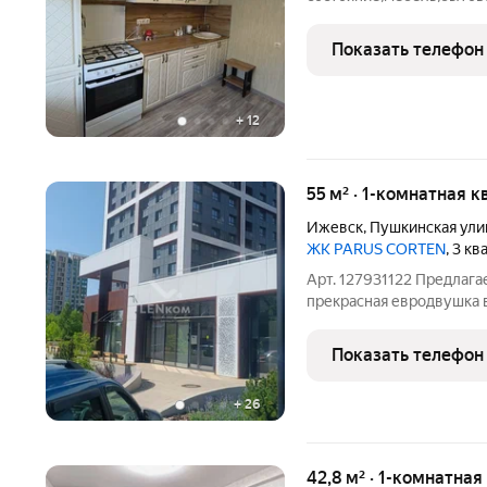
коммунальные платежи.У
Показать телефон
+
12
55 м² · 1-комнатная к
Ижевск
,
Пушкинская ули
ЖК PARUS CORTEN
, 3 к
Арт. 127931122 Предлага
прекрасная евродвушка 
"Парус Кортен". Дом рас
непосредственной близос
Показать телефон
крупных торговых центро
+
26
42,8 м² · 1-комнатная