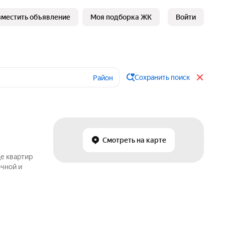
зместить объявление
Моя подборка ЖК
Войти
Сохранить поиск
Район
Смотреть на карте
де квартир
очной и