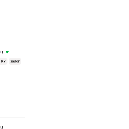
яц
с КУ
залог
яц