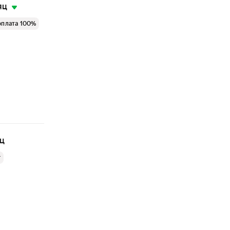
яц
оплата 100%
яц
г