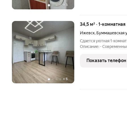
+
3
34,5 м² · 1-комнатная
Ижевск
,
Буммашевская 
Сдается уютная 1-комнат
Описание: - Современный
Полностью меблирована и
большим окном много света и воздуха; - Большая кухня с
Показать телефон
возможностью размеще
+
5