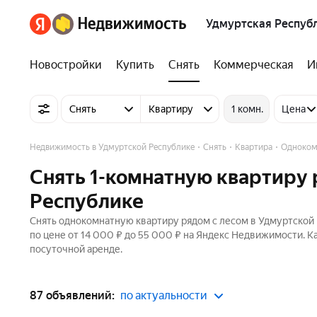
Удмуртская Респуб
Новостройки
Купить
Снять
Коммерческая
И
Снять
Квартиру
1 комн.
Цена
Недвижимость в Удмуртской Республике
Снять
Квартира
Одноком
Снять 1-комнатную квартиру 
Республике
Снять однокомнатную квартиру рядом с лесом в Удмуртской 
по цене от 14 000 ₽ до 55 000 ₽ на Яндекс Недвижимости. К
посуточной аренде.
87 объявлений:
по актуальности