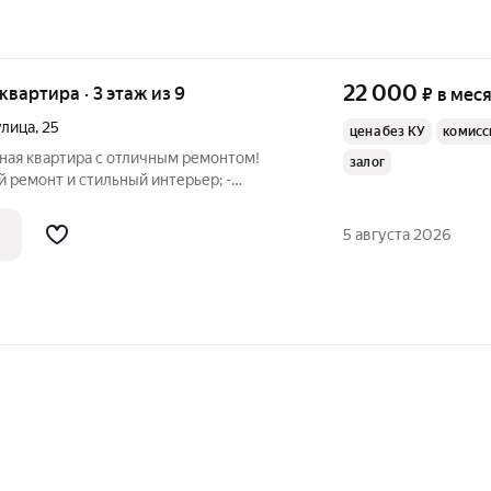
22 000
 квартира · 3 этаж из 9
₽
в мес
улица
,
25
цена без КУ
комисс
ная квартира с отличным ремонтом!
залог
 ремонт и стильный интерьер; -
 оснащена; - Просторная комната с
5 августа 2026
ния