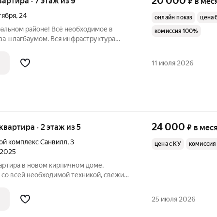
20 000
вартира · 7 этаж из 9
₽
в мес
тября
,
24
онлайн показ
цена 
ральном районе! Всё необходимое в
комиссия 100%
 за шлагбаумом. Вся инфраструктура
ественного транспорта 1 мин.. Арт.
11 июля 2026
24 000
 квартира · 2 этаж из 5
₽
в мес
ой комплекс Санвилл
,
3
цена с КУ
комиссия
л 2025
вартира в новом кирпичном доме,
 со всей необходимой техникой, свежий
азвитая инфраструктура, ТЦ, магазины,
та, кафе, вообщем все необходимое для
25 июля 2026