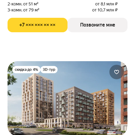
2-комн. от 51 м²
от 8,1 млн ₽
3-комн. от 79 м²
от 10,7 млн ₽
+7 ××× ××× ×× ××
Позвоните мне
скидка до 4%
3D-тур