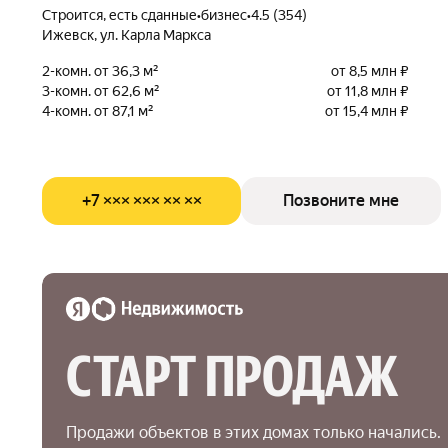
Строится, есть сданные
•
бизнес
•
4.5 (354)
Ижевск, ул. Карла Маркса
2-комн. от 36,3 м²
от 8,5 млн ₽
3-комн. от 62,6 м²
от 11,8 млн ₽
4-комн. от 87,1 м²
от 15,4 млн ₽
+7 ××× ××× ×× ××
Позвоните мне
СТАРТ ПРОДАЖ
Продажи объектов в этих домах только начались.
