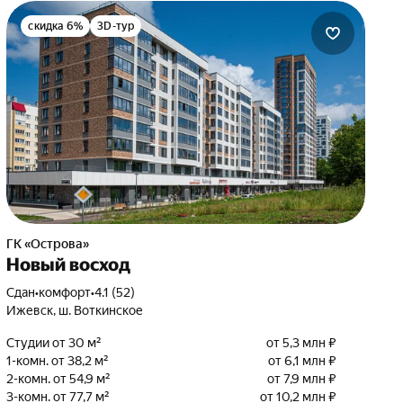
скидка 6%
3D-тур
ГК «Острова»
Новый восход
Сдан
•
комфорт
•
4.1 (52)
Ижевск, ш. Воткинское
Студии от 30 м²
от 5,3 млн ₽
1-комн. от 38,2 м²
от 6,1 млн ₽
2-комн. от 54,9 м²
от 7,9 млн ₽
3-комн. от 77,7 м²
от 10,2 млн ₽