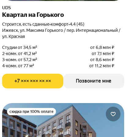
UDS
Квартал на Горького
Строится, есть сданные
•
комфорт
•
4.4 (45)
Ижевск, ул. Максима Горького / пер. Интернациональный /
ул. Красная
Студии от 34,5 м²
от 6,8 млн ₽
2-комн. от 41,2 м²
от 7,1 млн ₽
3-комн. от 57,2 м²
от 8,6 млн ₽
4-комн. от 77 м²
от 11,2 млн ₽
+7 ××× ××× ×× ××
Позвоните мне
скидка при 100% оплате