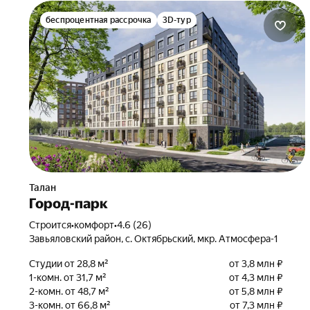
беспроцентная рассрочка
3D-тур
Талан
Город-парк
Строится
•
комфорт
•
4.6 (26)
Завьяловский район, с. Октябрьский, мкр. Атмосфера-1
Студии от 28,8 м²
от 3,8 млн ₽
1-комн. от 31,7 м²
от 4,3 млн ₽
2-комн. от 48,7 м²
от 5,8 млн ₽
3-комн. от 66,8 м²
от 7,3 млн ₽