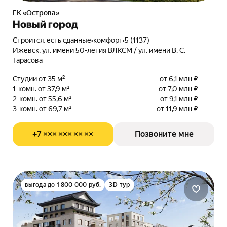
ГК «Острова»
Новый город
Строится, есть сданные
•
комфорт
•
5 (1137)
Ижевск, ул. имени 50-летия ВЛКСМ / ул. имени В. С.
Тарасова
Студии от 35 м²
от 6,1 млн ₽
1-комн. от 37,9 м²
от 7,0 млн ₽
2-комн. от 55,6 м²
от 9,1 млн ₽
3-комн. от 69,7 м²
от 11,9 млн ₽
+7 ××× ××× ×× ××
Позвоните мне
выгода до 1 800 000 руб.
3D-тур