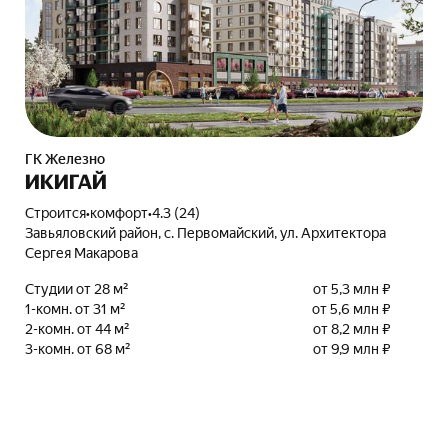
ГК Железно
ИКИГАЙ
Строится
•
комфорт
•
4.3 (24)
Завьяловский район, с. Первомайский, ул. Архитектора
Сергея Макарова
Студии от 28 м²
от 5,3 млн ₽
1-комн. от 31 м²
от 5,6 млн ₽
2-комн. от 44 м²
от 8,2 млн ₽
3-комн. от 68 м²
от 9,9 млн ₽