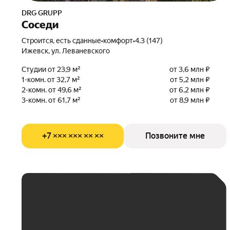
DRG GRUPP
Соседи
Строится, есть сданные
•
комфорт
•
4.3 (147)
Ижевск, ул. Леваневского
Студии от 23,9 м²
от 3,6 млн ₽
1-комн. от 32,7 м²
от 5,2 млн ₽
2-комн. от 49,6 м²
от 6,2 млн ₽
3-комн. от 61,7 м²
от 8,9 млн ₽
+7 ××× ××× ×× ××
Позвоните мне
ЕЖЕМЕСЯЧНЫЙ
ПЛАТЁЖ