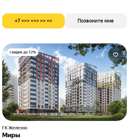
+7 ××× ××× ×× ××
Позвоните мне
скидки до 12%
ГК Железно
Миры