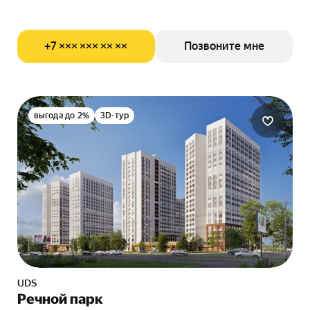
+7 ××× ××× ×× ××
Позвоните мне
выгода до 2%
3D-тур
UDS
Речной парк