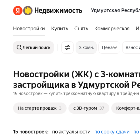
Удмуртская Респуб
Новостройки
Купить
Снять
Коммерческая
И
Лёгкий поиск
3 комн.
Цена
Взнос 
Новостройки (ЖК) с 3-комнат
застройщика в Удмуртской Р
15 новостроек — купить трехкомнатную квартиру в трейд-ин
На старте продаж
3
c 3D-туром
37
Комфорт-к
15 новостроек:
по актуальности
по сроку сдачи
по