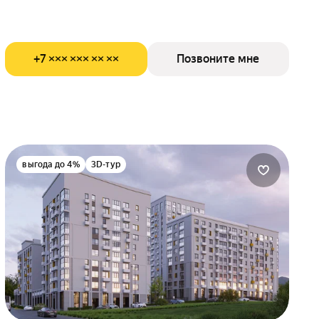
+7 ××× ××× ×× ××
Позвоните мне
выгода до 4%
3D-тур