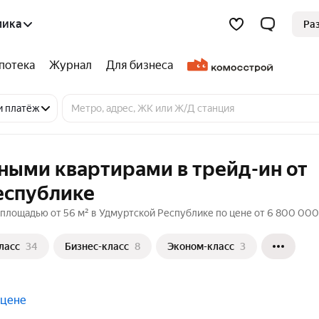
лика
Ра
потека
Журнал
Для бизнеса
и платёж
ными квартирами в трейд-ин от
еспублике
 площадью от 56 м² в Удмуртской Республике по цене от 6 800 000
ласс
34
Бизнес-класс
8
Эконом-класс
3
 цене