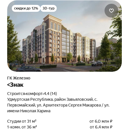
скидки до 12%
3D-тур
ГК Железно
<Знак
Строится
•
комфорт
•
4.4 (14)
Удмуртская Республика, район Завьяловский, с.
Первомайский, ул. Архитектора Сергея Макарова / ул.
имени Николая Харина
Студии от 31 м²
от 6,0 млн ₽
1-комн. от 36 м²
от 6,4 млн ₽