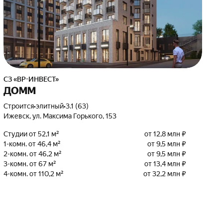
СЗ «ВР-ИНВЕСТ»
ДОММ
Строится
•
элитный
•
3.1 (63)
Ижевск, ул. Максима Горького, 153
Студии от 52,1 м²
от 12,8 млн ₽
1-комн. от 46,4 м²
от 9,5 млн ₽
2-комн. от 46,2 м²
от 9,5 млн ₽
3-комн. от 67 м²
от 13,4 млн ₽
4-комн. от 110,2 м²
от 32,2 млн ₽