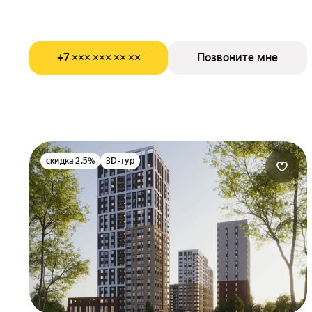
+7 ××× ××× ×× ××
Позвоните мне
скидка 2.5%
3D-тур