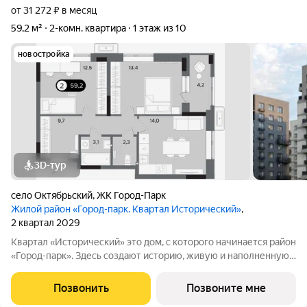
от 31 272 ₽ в месяц
59,2 м²
2-комн. квартира
1 этаж из 10
новостройка
3D-тур
село Октябрьский
,
ЖК Город-Парк
Жилой район «Город-парк. Квартал Исторический»
,
2 квартал 2029
Квартал «Исторический» это дом, с которого начинается район
«Город-парк». Здесь создают историю, живую и наполненную
событиями каждого жителя. Дом состоит из секций высотой
от семи до десяти этажей и двух десятиэтажных башен,
Позвонить
Позвоните мне
выходящих на