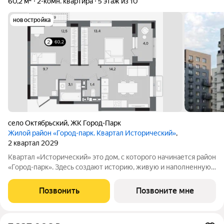
60,2 м²
2-комн. квартира
5 этаж из 10
новостройка
село Октябрьский
,
ЖК Город-Парк
Жилой район «Город-парк. Квартал Исторический»
,
2 квартал 2029
Квартал «Исторический» это дом, с которого начинается район
«Город-парк». Здесь создают историю, живую и наполненную
событиями каждого жителя. Дом состоит из секций высотой
от семи до десяти этажей и двух десятиэтажных башен,
Позвонить
Позвоните мне
выходящих на