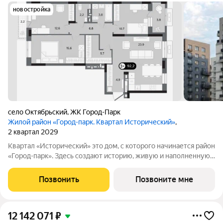
новостройка
село Октябрьский
,
ЖК Город-Парк
Жилой район «Город-парк. Квартал Исторический»
,
2 квартал 2029
Квартал «Исторический» это дом, с которого начинается район
«Город-парк». Здесь создают историю, живую и наполненную
событиями каждого жителя. Дом состоит из секций высотой
от семи до десяти этажей и двух десятиэтажных башен,
Позвонить
Позвоните мне
выходящих на
12 142 071
₽