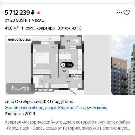
5 712 239
₽
от 23 939 ₽ в месяц
41,6 м²
1-комн. квартира
3 этаж из 10
новостройка
3D-тур
село Октябрьский
,
ЖК Город-Парк
Жилой район «Город-парк. Квартал Исторический»
,
2 квартал 2029
Квартал «Исторический» это дом, с которого начинается район
«Город-парк». Здесь создают историю, живую и наполненную
событиями каждого жителя. Дом состоит из секций высотой