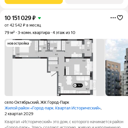
выходящих на
10 151 029
₽
от 42 542 ₽ в месяц
79 м²
3-комн. квартира
4 этаж из 10
новостройка
село Октябрьский
,
ЖК Город-Парк
Жилой район «Город-парк. Квартал Исторический»
,
2 квартал 2029
Квартал «Исторический» это дом, с которого начинается район
«Город-парк». Здесь создают историю, живую и наполненную