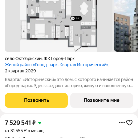
село Октябрьский
,
ЖК Город-Парк
Жилой район «Город-парк. Квартал Исторический»
,
2 квартал 2029
Квартал «Исторический» это дом, с которого начинается район
«Город-парк». Здесь создают историю, живую и наполненную
событиями каждого жителя. Дом состоит из секций высотой
от семи до десяти этажей и двух десятиэтажных башен,
Позвонить
Позвоните мне
выходящих на
7 529 541
₽
от 31 555 ₽ в месяц