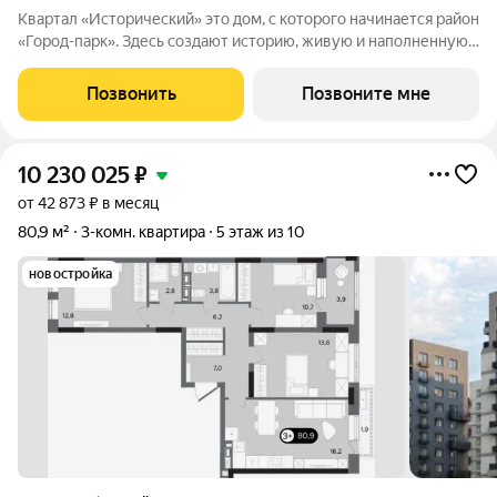
Квартал «Исторический» это дом, с которого начинается район
«Город-парк». Здесь создают историю, живую и наполненную
событиями каждого жителя. Дом состоит из секций высотой
от семи до десяти этажей и двух десятиэтажных башен,
Позвонить
Позвоните мне
выходящих на
10 230 025
₽
от 42 873 ₽ в месяц
80,9 м²
3-комн. квартира
5 этаж из 10
новостройка