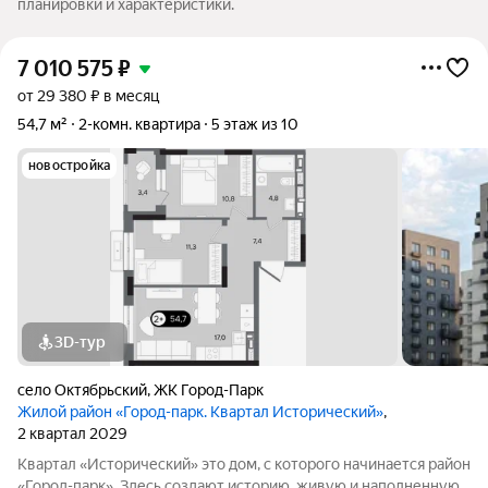
планировки и характеристики.
7 010 575
₽
от 29 380 ₽ в месяц
54,7 м²
2-комн. квартира
5 этаж из 10
новостройка
3D-тур
село Октябрьский
,
ЖК Город-Парк
Жилой район «Город-парк. Квартал Исторический»
,
2 квартал 2029
Квартал «Исторический» это дом, с которого начинается район
«Город-парк». Здесь создают историю, живую и наполненную