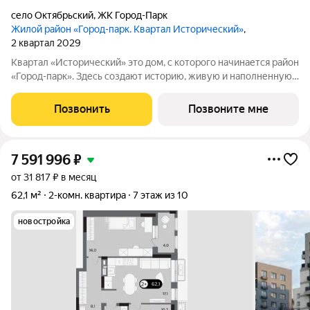
село Октябрьский
,
ЖК Город-Парк
Жилой район «Город-парк. Квартал Исторический»
,
2 квартал 2029
Квартал «Исторический» это дом, с которого начинается район
«Город-парк». Здесь создают историю, живую и наполненную
событиями каждого жителя. Дом состоит из секций высотой
от семи до десяти этажей и двух десятиэтажных башен,
Позвонить
Позвоните мне
выходящих на
7 591 996
₽
от 31 817 ₽ в месяц
62,1 м²
2-комн. квартира
7 этаж из 10
новостройка