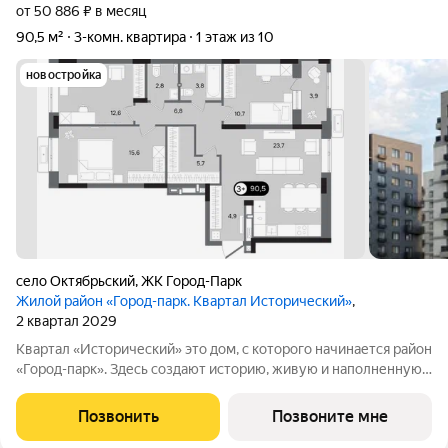
от 50 886 ₽ в месяц
90,5 м²
3-комн. квартира
1 этаж из 10
новостройка
село Октябрьский
,
ЖК Город-Парк
Жилой район «Город-парк. Квартал Исторический»
,
2 квартал 2029
Квартал «Исторический» это дом, с которого начинается район
«Город-парк». Здесь создают историю, живую и наполненную
событиями каждого жителя. Дом состоит из секций высотой
от семи до десяти этажей и двух десятиэтажных башен,
Позвонить
Позвоните мне
выходящих на