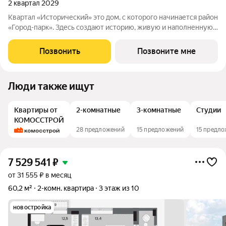
2 квартал 2029
Квартал «Исторический» это дом, с которого начинается район
«Город-парк». Здесь создают историю, живую и наполненную
событиями каждого жителя. Дом состоит из секций высотой
от семи до десяти этажей и двух десятиэтажных башен,
Позвонить
Позвоните мне
выходящих на
Люди также ищут
Квартиры от
2-комнатные
3-комнатные
Студии
КОМОССТРОЙ
28 предложений
15 предложений
15 предл
7 529 541
₽
от 31 555 ₽ в месяц
60,2 м²
2-комн. квартира
3 этаж из 10
новостройка