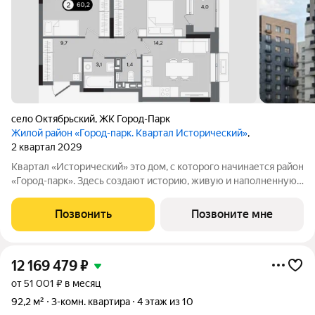
село Октябрьский
,
ЖК Город-Парк
Жилой район «Город-парк. Квартал Исторический»
,
2 квартал 2029
Квартал «Исторический» это дом, с которого начинается район
«Город-парк». Здесь создают историю, живую и наполненную
событиями каждого жителя. Дом состоит из секций высотой
от семи до десяти этажей и двух десятиэтажных башен,
Позвонить
Позвоните мне
выходящих на
12 169 479
₽
от 51 001 ₽ в месяц
92,2 м²
3-комн. квартира
4 этаж из 10