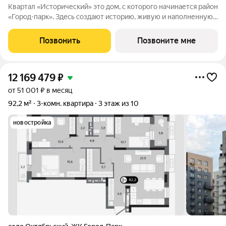
Квартал «Исторический» это дом, с которого начинается район
«Город-парк». Здесь создают историю, живую и наполненную
событиями каждого жителя. Дом состоит из секций высотой
от семи до десяти этажей и двух десятиэтажных башен,
Позвонить
Позвоните мне
выходящих на
12 169 479
₽
от 51 001 ₽ в месяц
92,2 м²
3-комн. квартира
3 этаж из 10
новостройка