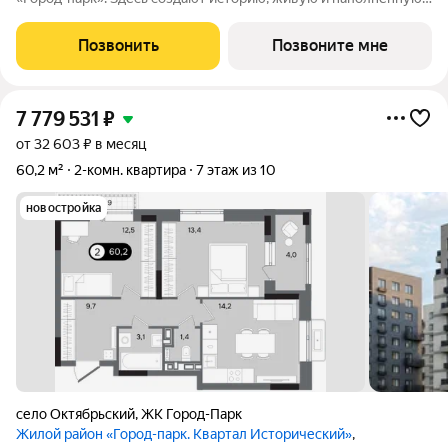
событиями каждого жителя. Дом состоит из секций высотой
от семи до десяти этажей и двух десятиэтажных башен,
Позвонить
Позвоните мне
выходящих на
7 779 531
₽
от 32 603 ₽ в месяц
60,2 м²
2-комн. квартира
7 этаж из 10
новостройка
село Октябрьский
,
ЖК Город-Парк
Жилой район «Город-парк. Квартал Исторический»
,