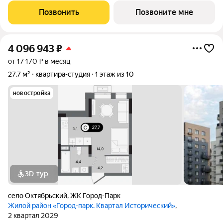
от семи до десяти этажей и двух десятиэтажных башен,
Позвонить
Позвоните мне
выходящих на
4 096 943
₽
от 17 170 ₽ в месяц
27,7 м²
квартира-студия
1 этаж из 10
новостройка
3D-тур
село Октябрьский
,
ЖК Город-Парк
Жилой район «Город-парк. Квартал Исторический»
,
2 квартал 2029