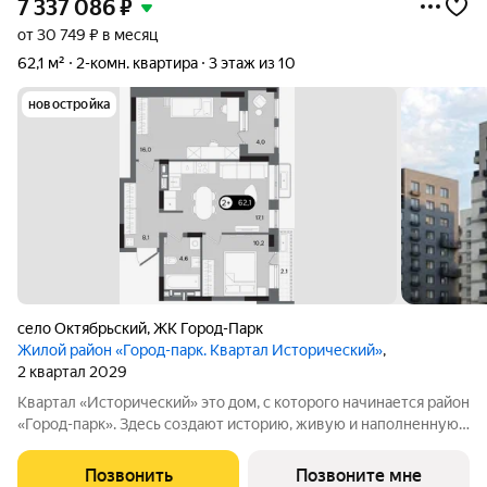
7 337 086
₽
от 30 749 ₽ в месяц
62,1 м²
2-комн. квартира
3 этаж из 10
новостройка
село Октябрьский
,
ЖК Город-Парк
Жилой район «Город-парк. Квартал Исторический»
,
2 квартал 2029
Квартал «Исторический» это дом, с которого начинается район
«Город-парк». Здесь создают историю, живую и наполненную
событиями каждого жителя. Дом состоит из секций высотой
от семи до десяти этажей и двух десятиэтажных башен,
Позвонить
Позвоните мне