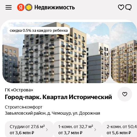
скидка 0.5% за каждого ребенка
ГК «Острова»
Город-парк. Квартал Исторический
Строится
•
комфорт
Завьяловский район
,
д. Чемошур
,
ул. Дорожная
Студии
от 27,6 м²
1-комн.
от 32,7 м²
2-комн.
от 50,4
от 3,6 млн ₽
от 3,7 млн ₽
от 5,6 млн ₽