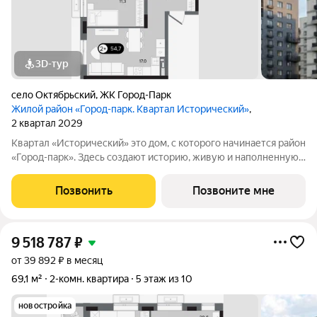
3D-тур
село Октябрьский
,
ЖК Город-Парк
Жилой район «Город-парк. Квартал Исторический»
,
2 квартал 2029
Квартал «Исторический» это дом, с которого начинается район
«Город-парк». Здесь создают историю, живую и наполненную
событиями каждого жителя. Дом состоит из секций высотой
от семи до десяти этажей и двух десятиэтажных башен,
Позвонить
Позвоните мне
выходящих на
9 518 787
₽
от 39 892 ₽ в месяц
69,1 м²
2-комн. квартира
5 этаж из 10
новостройка