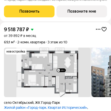
событиями каждого жителя. Дом состоит из секций высотой
от семи до десяти этажей и двух десятиэтажных башен,
Позвонить
Позвоните мне
выходящих на
9 518 787
₽
от 39 892 ₽ в месяц
69,1 м²
2-комн. квартира
3 этаж из 10
новостройка
село Октябрьский
,
ЖК Город-Парк
Жилой район «Город-парк. Квартал Исторический»
,