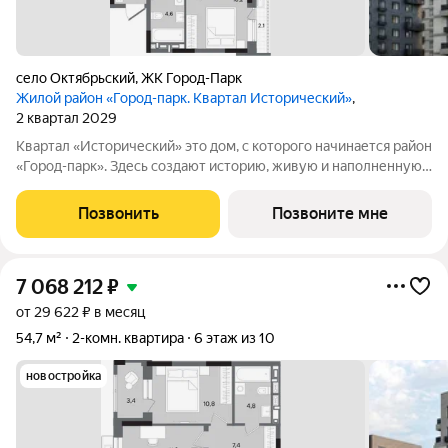
село Октябрьский
,
ЖК Город-Парк
Жилой район «Город-парк. Квартал Исторический»
,
2 квартал 2029
Квартал «Исторический» это дом, с которого начинается район
«Город-парк». Здесь создают историю, живую и наполненную
событиями каждого жителя. Дом состоит из секций высотой
от семи до десяти этажей и двух десятиэтажных башен,
Позвонить
Позвоните мне
выходящих на
7 068 212
₽
от 29 622 ₽ в месяц
54,7 м²
2-комн. квартира
6 этаж из 10
новостройка