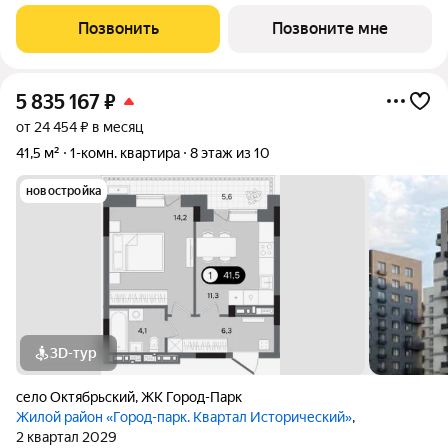
событиями каждого жителя. Дом состоит из секций высотой
от семи до десяти этажей и двух десятиэтажных башен,
Позвонить
Позвоните мне
выходящих на
5 835 167
₽
от 24 454 ₽ в месяц
41,5 м²
1-комн. квартира
8 этаж из 10
новостройка
3D-тур
село Октябрьский
,
ЖК Город-Парк
Жилой район «Город-парк. Квартал Исторический»
,
2 квартал 2029