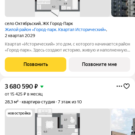
село Октябрьский
,
ЖК Город-Парк
Жилой район «Город-парк. Квартал Исторический»
,
2 квартал 2029
Квартал «Исторический» это дом, с которого начинается район
«Город-парк». Здесь создают историю, живую и наполненную
событиями каждого жителя. Дом состоит из секций высотой
от семи до десяти этажей и двух десятиэтажных башен,
Позвонить
Позвоните мне
выходящих на
3 680 590
₽
от 15 425 ₽ в месяц
28,3 м²
квартира-студия
7 этаж из 10
новостройка