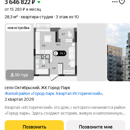
3 646 822
₽
от 15 283 ₽ в месяц
28,3 м²
квартира-студия
3 этаж из 10
новостройка
3D-тур
село Октябрьский
,
ЖК Город-Парк
Жилой район «Город-парк. Квартал Исторический»
,
2 квартал 2029
Квартал «Исторический» это дом, с которого начинается район
«Город-парк». Здесь создают историю, живую и наполненную
событиями каждого жителя. Дом состоит из секций высотой
от семи до десяти этажей и двух десятиэтажных башен,
Позвонить
Позвоните мне