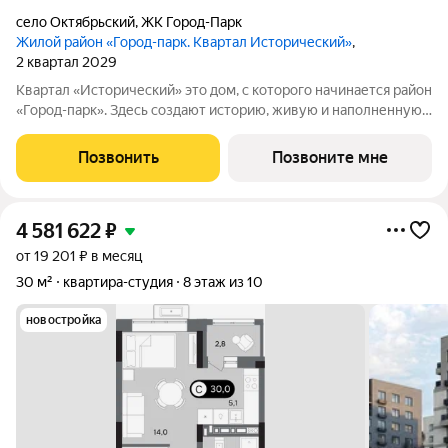
село Октябрьский
,
ЖК Город-Парк
Жилой район «Город-парк. Квартал Исторический»
,
2 квартал 2029
Квартал «Исторический» это дом, с которого начинается район
«Город-парк». Здесь создают историю, живую и наполненную
событиями каждого жителя. Дом состоит из секций высотой
от семи до десяти этажей и двух десятиэтажных башен,
Позвонить
Позвоните мне
выходящих на
4 581 622
₽
от 19 201 ₽ в месяц
30 м²
квартира-студия
8 этаж из 10
новостройка