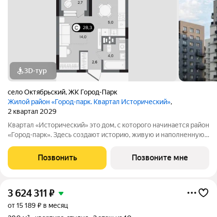
3D-тур
село Октябрьский
,
ЖК Город-Парк
Жилой район «Город-парк. Квартал Исторический»
,
2 квартал 2029
Квартал «Исторический» это дом, с которого начинается район
«Город-парк». Здесь создают историю, живую и наполненную
событиями каждого жителя. Дом состоит из секций высотой
от семи до десяти этажей и двух десятиэтажных башен,
Позвонить
Позвоните мне
выходящих на
3 624 311
₽
от 15 189 ₽ в месяц