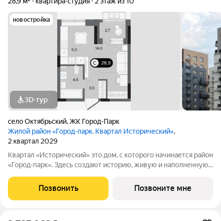
28,9 м²
квартира-студия
2 этаж из 10
новостройка
3D-тур
село Октябрьский
,
ЖК Город-Парк
Жилой район «Город-парк. Квартал Исторический»
,
2 квартал 2029
Квартал «Исторический» это дом, с которого начинается район
«Город-парк». Здесь создают историю, живую и наполненную
событиями каждого жителя. Дом состоит из секций высотой
от семи до десяти этажей и двух десятиэтажных башен,
Позвонить
Позвоните мне
выходящих на