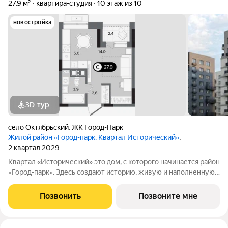
27,9 м²
квартира-студия
10 этаж из 10
новостройка
3D-тур
село Октябрьский
,
ЖК Город-Парк
Жилой район «Город-парк. Квартал Исторический»
,
2 квартал 2029
Квартал «Исторический» это дом, с которого начинается район
«Город-парк». Здесь создают историю, живую и наполненную
событиями каждого жителя. Дом состоит из секций высотой
от семи до десяти этажей и двух десятиэтажных башен,
Позвонить
Позвоните мне
выходящих на