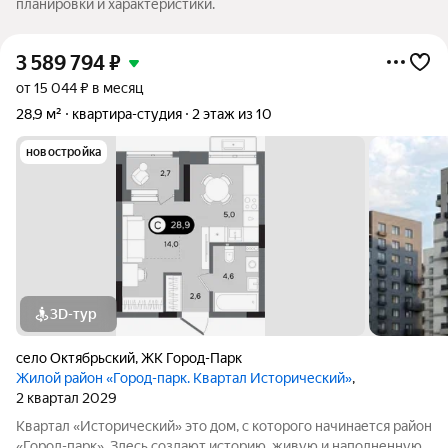
планировки и характеристики.
3 589 794
₽
от 15 044 ₽ в месяц
28,9 м²
квартира-студия
2 этаж из 10
новостройка
3D-тур
село Октябрьский
,
ЖК Город-Парк
Жилой район «Город-парк. Квартал Исторический»
,
2 квартал 2029
Квартал «Исторический» это дом, с которого начинается район
«Город-парк». Здесь создают историю, живую и наполненную