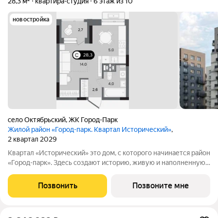
28,3 м²
квартира-студия
6 этаж из 10
новостройка
село Октябрьский
,
ЖК Город-Парк
Жилой район «Город-парк. Квартал Исторический»
,
2 квартал 2029
Квартал «Исторический» это дом, с которого начинается район
«Город-парк». Здесь создают историю, живую и наполненную
событиями каждого жителя. Дом состоит из секций высотой
от семи до десяти этажей и двух десятиэтажных башен,
Позвонить
Позвоните мне
выходящих на