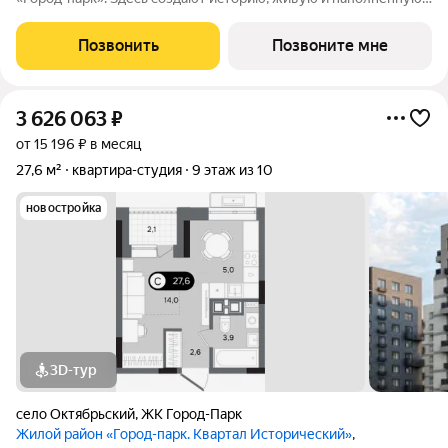
событиями каждого жителя. Дом состоит из секций высотой
от семи до десяти этажей и двух десятиэтажных башен,
Позвонить
Позвоните мне
выходящих на
3 626 063
₽
от 15 196 ₽ в месяц
27,6 м²
квартира-студия
9 этаж из 10
новостройка
3D-тур
село Октябрьский
,
ЖК Город-Парк
Жилой район «Город-парк. Квартал Исторический»
,