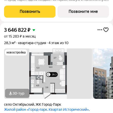
событиями каждого жителя. Дом состоит из секций высотой
от семи до десяти этажей и двух десятиэтажных башен,
Позвонить
Позвоните мне
выходящих на
3 646 822
₽
от 15 283 ₽ в месяц
28,3 м²
квартира-студия
4 этаж из 10
новостройка
3D-тур
село Октябрьский
,
ЖК Город-Парк
Жилой район «Город-парк. Квартал Исторический»
,