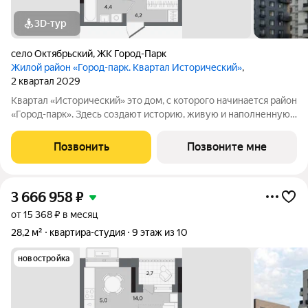
3D-тур
село Октябрьский
,
ЖК Город-Парк
Жилой район «Город-парк. Квартал Исторический»
,
2 квартал 2029
Квартал «Исторический» это дом, с которого начинается район
«Город-парк». Здесь создают историю, живую и наполненную
событиями каждого жителя. Дом состоит из секций высотой
от семи до десяти этажей и двух десятиэтажных башен,
Позвонить
Позвоните мне
выходящих на
3 666 958
₽
от 15 368 ₽ в месяц
28,2 м²
квартира-студия
9 этаж из 10
новостройка