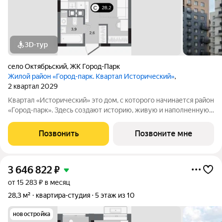
3D-тур
село Октябрьский
,
ЖК Город-Парк
Жилой район «Город-парк. Квартал Исторический»
,
2 квартал 2029
Квартал «Исторический» это дом, с которого начинается район
«Город-парк». Здесь создают историю, живую и наполненную
событиями каждого жителя. Дом состоит из секций высотой
от семи до десяти этажей и двух десятиэтажных башен,
Позвонить
Позвоните мне
выходящих на
3 646 822
₽
от 15 283 ₽ в месяц
28,3 м²
квартира-студия
5 этаж из 10
новостройка