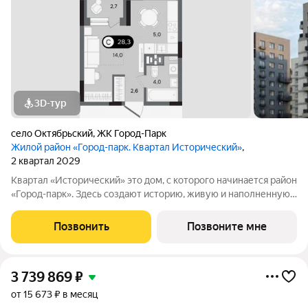
3D-тур
село Октябрьский
,
ЖК Город-Парк
Жилой район «Город-парк. Квартал Исторический»
,
2 квартал 2029
Квартал «Исторический» это дом, с которого начинается район
«Город-парк». Здесь создают историю, живую и наполненную
событиями каждого жителя. Дом состоит из секций высотой
от семи до десяти этажей и двух десятиэтажных башен,
Позвонить
Позвоните мне
выходящих на
3 739 869
₽
от 15 673 ₽ в месяц