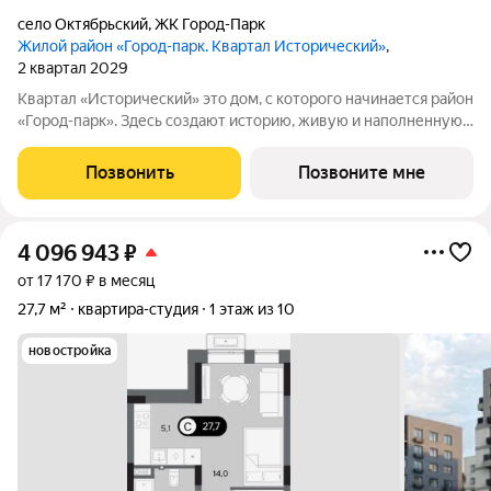
село Октябрьский
,
ЖК Город-Парк
Жилой район «Город-парк. Квартал Исторический»
,
2 квартал 2029
Квартал «Исторический» это дом, с которого начинается район
«Город-парк». Здесь создают историю, живую и наполненную
событиями каждого жителя. Дом состоит из секций высотой
от семи до десяти этажей и двух десятиэтажных башен,
Позвонить
Позвоните мне
выходящих на
4 096 943
₽
от 17 170 ₽ в месяц
27,7 м²
квартира-студия
1 этаж из 10
новостройка