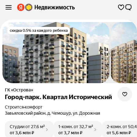
скидка 0.5% за каждого ребенка
ГК «Острова»
Город-парк. Квартал Исторический
Строится
•
комфорт
Завьяловский район
,
д. Чемошур
,
ул. Дорожная
Студии
от 27,6 м²
1-комн.
от 32,7 м²
2-комн.
от 50,4
от 3,6 млн ₽
от 3,7 млн ₽
от 5,6 млн ₽