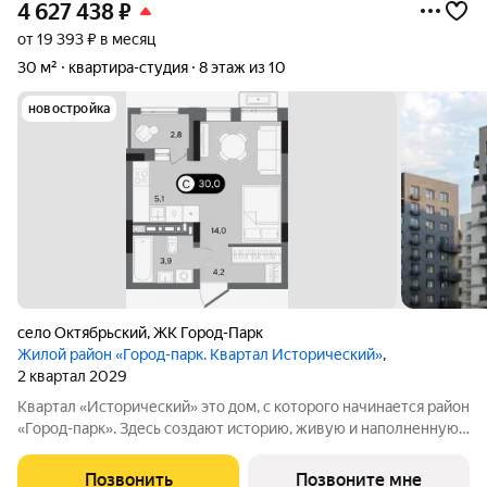
4 627 438
₽
от 19 393 ₽ в месяц
30 м²
квартира-студия
8 этаж из 10
новостройка
село Октябрьский
,
ЖК Город-Парк
Жилой район «Город-парк. Квартал Исторический»
,
2 квартал 2029
Квартал «Исторический» это дом, с которого начинается район
«Город-парк». Здесь создают историю, живую и наполненную
событиями каждого жителя. Дом состоит из секций высотой
от семи до десяти этажей и двух десятиэтажных башен,
Позвонить
Позвоните мне