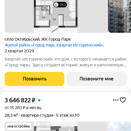
село Октябрьский
,
ЖК Город-Парк
Жилой район «Город-парк. Квартал Исторический»
,
2 квартал 2029
Квартал «Исторический» это дом, с которого начинается район
«Город-парк». Здесь создают историю, живую и наполненную
событиями каждого жителя. Дом состоит из секций высотой
от семи до десяти этажей и двух десятиэтажных башен,
Позвонить
Позвоните мне
выходящих на
3 646 822
₽
от 15 283 ₽ в месяц
28,3 м²
квартира-студия
5 этаж из 10
новостройка