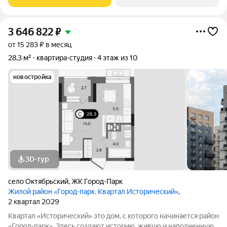
выходящих на
3 646 822
₽
от 15 283 ₽ в месяц
28,3 м²
квартира-студия
4 этаж из 10
новостройка
3D-тур
село Октябрьский
,
ЖК Город-Парк
Жилой район «Город-парк. Квартал Исторический»
,
2 квартал 2029
Квартал «Исторический» это дом, с которого начинается район
«Город-парк». Здесь создают историю, живую и наполненную