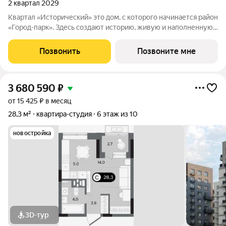
2 квартал 2029
Квартал «Исторический» это дом, с которого начинается район
«Город-парк». Здесь создают историю, живую и наполненную
событиями каждого жителя. Дом состоит из секций высотой
от семи до десяти этажей и двух десятиэтажных башен,
Позвонить
Позвоните мне
выходящих на
3 680 590
₽
от 15 425 ₽ в месяц
28,3 м²
квартира-студия
6 этаж из 10
новостройка
3D-тур