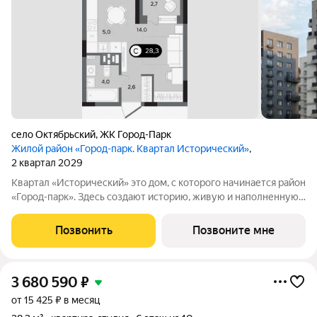
село Октябрьский
,
ЖК Город-Парк
Жилой район «Город-парк. Квартал Исторический»
,
2 квартал 2029
Квартал «Исторический» это дом, с которого начинается район
«Город-парк». Здесь создают историю, живую и наполненную
событиями каждого жителя. Дом состоит из секций высотой
от семи до десяти этажей и двух десятиэтажных башен,
Позвонить
Позвоните мне
выходящих на
3 680 590
₽
от 15 425 ₽ в месяц