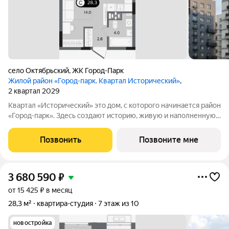
село Октябрьский
,
ЖК Город-Парк
Жилой район «Город-парк. Квартал Исторический»
,
2 квартал 2029
Квартал «Исторический» это дом, с которого начинается район
«Город-парк». Здесь создают историю, живую и наполненную
событиями каждого жителя. Дом состоит из секций высотой
от семи до десяти этажей и двух десятиэтажных башен,
Позвонить
Позвоните мне
выходящих на
3 680 590
₽
от 15 425 ₽ в месяц
28,3 м²
квартира-студия
7 этаж из 10
новостройка