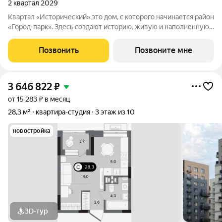
2 квартал 2029
Квартал «Исторический» это дом, с которого начинается район
«Город-парк». Здесь создают историю, живую и наполненную
событиями каждого жителя. Дом состоит из секций высотой
от семи до десяти этажей и двух десятиэтажных башен,
Позвонить
Позвоните мне
выходящих на
3 646 822
₽
от 15 283 ₽ в месяц
28,3 м²
квартира-студия
3 этаж из 10
новостройка
3D-тур