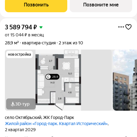
планирующей начать жить отдельно от родителей. Новый дом
Позвонить
Позвоните мне
№7,8 Хюгге-квартала
3 589 794
₽
от 15 044 ₽ в месяц
28,9 м²
квартира-студия
2 этаж из 10
новостройка
3D-тур
село Октябрьский
,
ЖК Город-Парк
Жилой район «Город-парк. Квартал Исторический»
,
2 квартал 2029