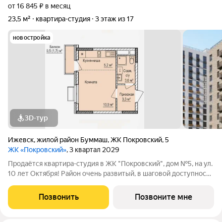
от 16 845 ₽ в месяц
23,5 м²
квартира-студия
3 этаж из 17
новостройка
3D-тур
Ижевск
,
жилой район Буммаш
,
ЖК Покровский
,
5
ЖК «Покровский»
, 3 квартал 2029
Продаётся квартира-студия в ЖК "Покровский", дом №5, на ул.
10 лет Октября! Район очень развитый, в шаговой доступности
находятся: - Остановки общественного транспорта; - Школы №
№72,43 и 93; - Детские сады №№52, 54, 63, 101 и 238; -
Позвонить
Позвоните мне
Торговые центры