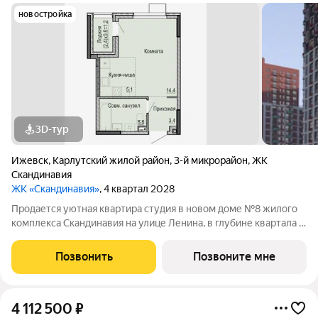
новостройка
3D-тур
Ижевск
,
Карлутский жилой район
,
3-й микрорайон
,
ЖК
Скандинавия
ЖК «Скандинавия»
, 4 квартал 2028
Продается уютная квартира студия в новом доме №8 жилого
комплекса Скандинавия на улице Ленина, в глубине квартала с
развитой инфраструктурой. Спокойное, уютное место - «уже
не центр», но, при этом, здесь близко ко всему: В шаговой
Позвонить
Позвоните мне
доступности от
4 112 500
₽