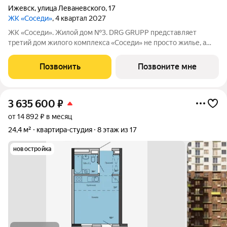
Ижевск
,
улица Леваневского
,
17
ЖК «Соседи»
, 4 квартал 2027
ЖК «Соседи». Жилой дом №3. DRG GRUPP представляет
третий дом жилого комплекса «Соседи» не просто жилье, а
стиль жизни для тех, кто ценит уют и комфорт. 17-ти этажный
жилой комплекс будет расположен на улице Леваневского, в
Позвонить
Позвоните мне
Ленинском районе в
3 635 600
₽
от 14 892 ₽ в месяц
24,4 м²
квартира-студия
8 этаж из 17
новостройка