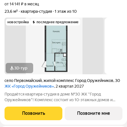
от 14 141 ₽ в месяц
23,6 м²
квартира-студия
1 этаж из 10
новостройка
последнее предложение
3D-тур
село Первомайский
,
жилой комплекс Город Оружейников
,
30
ЖК «Город Оружейников»
, 2 квартал 2027
Продаётся квартира-студия в доме №30 ЖК "Город
Оружейников"! Комплекс состоит из 10-этажных домов и
расположен вдоль улицы Берша, на границе Завьяловского
района и Ижевска. Выполняется подготовка под чистовую
Позвонить
Позвоните мне
отделку: стены оштукатуриваются сухими