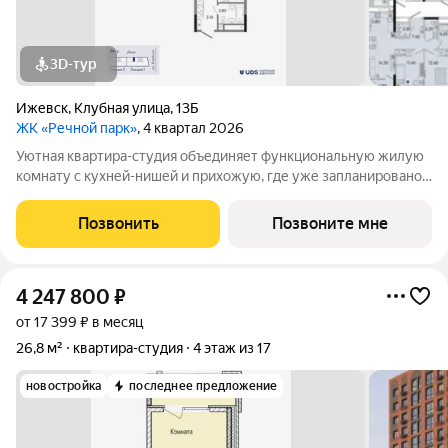
3D-тур
Ижевск
,
Клубная улица
,
13Б
ЖК «Речной парк»
, 4 квартал 2026
Уютная квартира-студия объединяет функциональную жилую
комнату с кухней-нишей и прихожую, где уже запланировано
место под шкаф для сезонной одежды. В санузле достаточно
места для установки полноценной ванны и стиральной
Позвонить
Позвоните мне
машины. Зона прихожей
4 247 800
₽
от 17 399 ₽ в месяц
26,8 м²
квартира-студия
4 этаж из 17
новостройка
последнее предложение