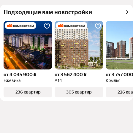
Подходящие вам новостройки
от 4 045 900 ₽
от 3 562 400 ₽
от 3 757 000
Ежевика
А14
Крылья
236 квартир
305 квартир
226 кв