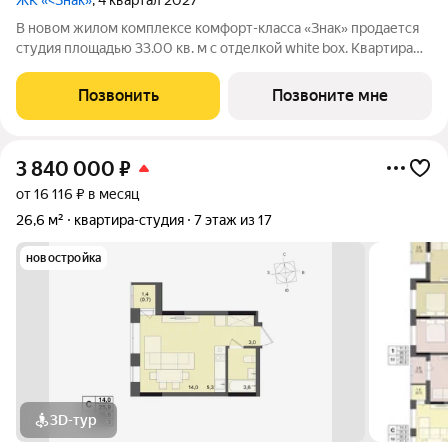
ЖК «<Знак»
, 4 квартал 2027
В новом жилом комплексе комфорт-класса «Знак» продается
студия площадью 33.00 кв. м с отделкой white box. Квартира
находится на 5 этаже 7-этажного корпуса №1. Девелопер
проекта федеральный застройщик «Железно». «Знак» начало
Позвонить
Позвоните мне
добрых перемен. Это
3 840 000
₽
от 16 116 ₽ в месяц
26,6 м²
квартира-студия
7 этаж из 17
новостройка
3D-тур