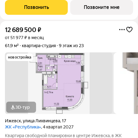
это камерный жилой квартал, вдохновленный эстетикой
Позвонить
Позвоните мне
Японии. Цветочные сады,
12 689 500
₽
от 51 977 ₽ в месяц
61,9 м²
квартира-студия
9 этаж из 23
новостройка
3D-тур
Ижевск
,
улица Лихвинцева
,
17
ЖК «Республика»
, 4 квартал 2027
Квартира свободной планировки в центре Ижевска, в ЖК