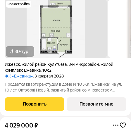
новостройка
3D-тур
Ижевск
,
жилой район Культбаза
,
8-й микрорайон
,
жилой
комплекс Ежевика
,
10с2
ЖК «Ежевика»
, 3 квартал 2028
Продаётся квартира-студия в доме №10 ЖК "Ежевика" на ул.
10 лет Октября! Новый, развитый район со множеством
введённых в эксплуатацию домов! В шаговой доступности от
жилого комплекса находятся: остановки общественного
Позвонить
Позвоните мне
транспорта; Школы №№93 и 64;
4 029 000
₽