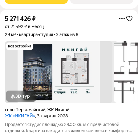
семейных прогулок и отдыха.
5 271 426
₽
от 21 592 ₽ в месяц
29 м²
квартира-студия
3 этаж из 8
новостройка
3D-тур
село Первомайский
,
ЖК Икигай
ЖК «ИКИГАЙ»
, 3 квартал 2028
Продается студия площадью 29.00 кв. м с предчистовой
отделкой. Квартира находится в жилом комплексе комфорт+
«Икигай» от федерального девелопера «Железно». «Икигай»