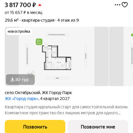
3 817 700
₽
от 15 657 ₽ в месяц
29,6 м²
квартира-студия
4 этаж из 9
новостройка
3D-тур
село Октябрьский
,
ЖК Город-Парк
ЖК «Город-парк»
, 4 квартал 2027
Квартира студия идеальный старт для самостоятельной жизни.
Компактное пространство без лишних метров для одного
человека. Площадь 29,6 кв.м. с возможностью зонирования на
зону отдыха и кухню. Высота потолков 2,7 м. Функциональная
Позвонить
Позвоните мне
прихожая правильной