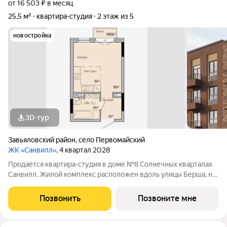
от 16 503 ₽ в месяц
25,5 м²
квартира-студия
2 этаж из 5
новостройка
3D-тур
Завьяловский район
,
село Первомайский
ЖК «Санвилл»
, 4 квартал 2028
Продаётся квартира-студия в доме №8 Солнечных кварталах
Санвилл. Жилой комплекс расположен вдоль улицы Берша, на
границе Завьяловского района и Ижевска. Монолитный дом
высотой всего 5 этажей с лифтом; Планировки под любой
Позвонить
Позвоните мне
стиль жизни:CМАРТ -