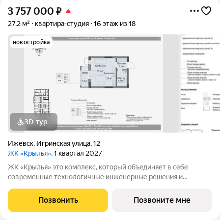
3 757 000
₽
27,2 м²
квартира-студия
16 этаж из 18
новостройка
3D-тур
Ижевск
,
Игринская улица
,
12
ЖК «Крылья»
, 1 квартал 2027
ЖК «Крылья» это комплекс, который объединяет в себе
современные технологичные инженерные решения и
стильную архитектуру. Жилой комплекс находится в
Первомайском районе города Ижевск с развитой
Позвонить
Позвоните мне
инфраструктурой и активно развивающейся жилой