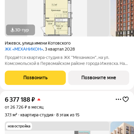
3D-тур
Ижевск
,
улица имени Котовского
ЖК «МЕХАНИКОН»
, 3 квартал 2028
Продаётся квартира-студия в ЖК "Механикон", на ул.
Комсомольской в Первомайском районе города Ижевска. Наш
новый проект расположится в тихом и живописном районе.
Односекционный дом высотой 17 этажей стильный и
Позвонить
Позвоните мне
графичный, будет выделяться и
6 377 188
₽
от 26 726 ₽ в месяц
37,1 м²
квартира-студия
8 этаж из 15
новостройка