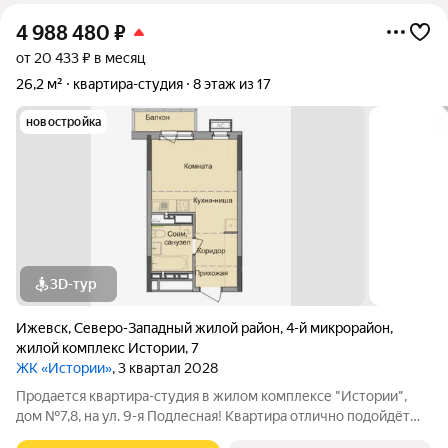
4 988 480
₽
от 20 433 ₽ в месяц
26,2 м²
квартира-студия
8 этаж из 17
новостройка
3D-тур
Ижевск
,
Северо-Западный жилой район
,
4-й микрорайон
,
жилой комплекс Истории
,
7
ЖК «Истории»
, 3 квартал 2028
Продается квартира-студия в жилом комплексе "Истории",
дом №7,8, на ул. 9-я Подлесная! Квартира отлично подойдёт
для студента (рядом ИжГТУ и ИжГСХА) или для молодой пары,