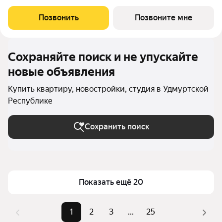
располагаются детские сады и школа №93, бассейн
"Аквамарин" и фитнес-центр "Платформа", ТЦ "Гранат" и
Позвонить
Позвоните мне
множество хозяйственных магазинов. А ещё совсем рядом
Сохраняйте поиск и не упускайте
новые объявления
Купить квартиру, новостройки, студия в Удмуртской
Республике
Сохранить поиск
Показать ещё 20
1
2
3
...
25