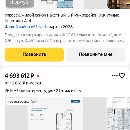
3D-тур
Ижевск
,
жилой район Ракетный
,
3-й микрорайон
,
ЖК Умные
Кварталы А14
Жилой район «А14»
, 4 квартал 2028
Продаётся квартира-студия в ЖК "А14 Умные кварталы", дом
№6, на ул. Камбарской! План развития микрорайона включает
новую общеобразовательную школу и 2 красивых детских
сада на 105 и 200 мест каждый. Рядом расположены: школа
Позвонить
Позвоните мне
№74, детские сады №№278 и
4 693 612
₽
от 16 861 ₽ в месяц
26,9 м²
квартира-студия
21 этаж из 25
новостройка