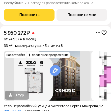
Республика-2! Благодаря расположению комплекса на
вершине холма, квартиры в ЖК Республика-2 обладают по-
настоящему невероятными видовыми характеристиками. Из
Позвонить
Позвоните мне
окон квартир будут открываться
5 950 272
₽
от 24 937 ₽ в месяц
33 м²
квартира-студия
5 этаж из 8
новостройка
последнее предложение
3D-тур
село Первомайский
,
улица Архитектора Сергея Макарова
,
12