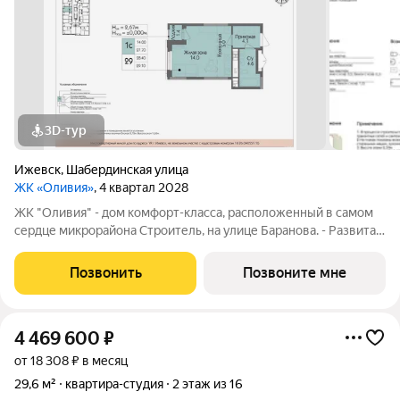
3D-тур
Ижевск
,
Шабердинская улица
ЖК «Оливия»
, 4 квартал 2028
ЖК "Оливия" - дом комфорт-класса, расположенный в самом
сердце микрорайона Строитель, на улице Баранова. - Развитая
инфраструктура, где все нужное в шаговой доступности Молл
Матрица, остановки общественного транспорта, поликлиники
Позвонить
Позвоните мне
для взрослых и
4 469 600
₽
от 18 308 ₽ в месяц
29,6 м²
квартира-студия
2 этаж из 16