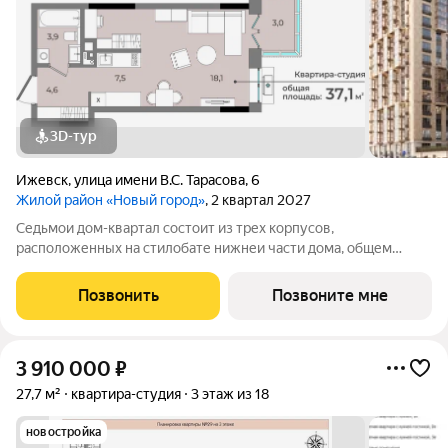
3D-тур
Ижевск
,
улица имени В.С. Тарасова
,
6
Жилой район «Новый город»
, 2 квартал 2027
Седьмои дом-квартал состоит из трех корпусов,
расположенных на стилобате нижнеи части дома, общем
цоколе. Первыи высотои в 15 этажеи с видом на лес или во
двор, для тех, кто ценит спокоиную атмосферу и моменты с
Позвонить
Позвоните мне
семьеи. Второи корпус
3 910 000
₽
27,7 м²
квартира-студия
3 этаж из 18
новостройка