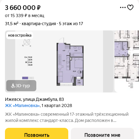
3 660 000
₽
от 15 339 ₽ в месяц
31,5 м²
квартира-студия
5 этаж из 17
новостройка
3D-тур
Ижевск
,
улица Джамбула
,
83
ЖК «Малиновка»
, 1 квартал 2028
ЖК «Малиновка» современный 17-этажный трёхсекционный
жилой комплекс стандарт-класса. Дом расположен в
Ленинском районе города в окружении тишины и спокойствия.
А рядом расположен сквер с прудом, где найдётся место для
Позвонить
Позвоните мне