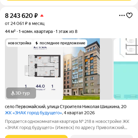
8 243 620
₽
от 24 061 ₽ в месяц
44 м²
1-комн. квартира
1 этаж из 8
новостройка
последнее предложение
3D-тур
село Первомайский
,
улица Строителя Николая Шишкина
,
20
ЖК «ЗНАК город будущего»
, 4 квартал 2026
Продается однокомнатная квартира № 218 в новостройке ЖК
«ЗНАК город будущего» (Ижевск) по адресу Приволжский
федеральный округ, Республика Удмуртская, Район