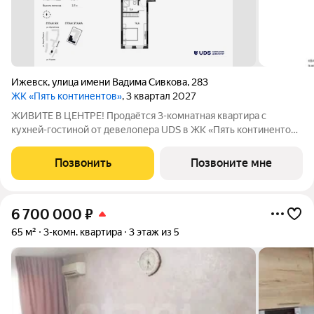
Ижевск
,
улица имени Вадима Сивкова
,
283
ЖК «Пять континентов»
, 3 квартал 2027
ЖИВИТЕ В ЦЕНТРЕ! Продаётся 3-комнатная квартира с
кухней-гостиной от девелопера UDS в ЖК «Пять континентов»
в 4 доме комплекса. Секция 3 на 5 этаже. Общая площадь 87,5
м. Выбирайте квартиру в топовой локации Ижевска, чтобы всё
Позвонить
Позвоните мне
успевать сегодня и
6 700 000
₽
65 м²
3-комн. квартира
3 этаж из 5