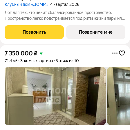
Клубный дом «ДОММ»
, 4 квартал 2026
Лот для тех, кто ценит сбалансированное пространство.
Пространство легко подстраивается под ритм жизни пары или
молодой семьи. Окна с видом на пруд наполняют интерьер
мягким светом и ощущением покоя. ДОММ Клубный дом у
Позвонить
Позвоните мне
воды. Вид на пруд из Вашего
7 350 000
₽
71,4 м²
3-комн. квартира
5 этаж из 10