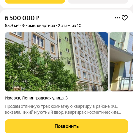
площадью 16,7 кв.м. удобное
6 500 000
₽
65,9 м²
3-комн. квартира
2 этаж из 10
Ижевск
,
Ленинградская улица
,
3
Продам отличную трех комнатную квартиру в районе ЖД
вокзала. Тихий и уютный двор. Квартира с косметическим
ремонтом, заезжай и живи . Остается кухонный гарнитур,
плита, вытяжка, посудомоечная машина. Сан узел в кафеле. В
Позвонить
прихожей и на кухне ламинат.