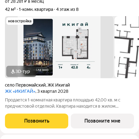
от 28 281 ₽ в месяц
42 м²
1-комн. квартира
4 этаж из 8
новостройка
3D-тур
село Первомайский
,
ЖК Икигай
ЖК «ИКИГАЙ»
, 3 квартал 2028
Продается 1-комнатная квартира площадью 42.00 кв. м с
предчистовой отделкой. Квартира находится в жилом
комплексе комфорт+ «Икигай» от федерального девелопера
«Железно». «Икигай» это камерный жилой квартал,
Позвонить
Позвоните мне
вдохновленный эстетикой Японии. Цветочные