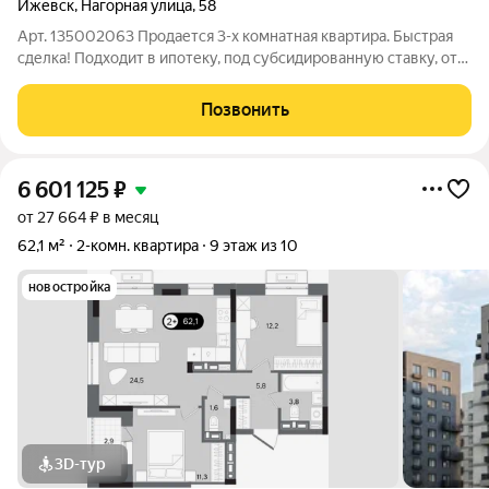
Ижевск
,
Нагорная улица
,
58
Арт. 135002063 Продается 3-х комнатная квартира. Быстрая
сделка! Подходит в ипотеку, под субсидированную ставку, от
11,9%. Здесь идеально разместится большая семья. Удобное
расположение комнат, раздельный санузел, просторная
Позвонить
гардеробная, 2 лоджии и
6 601 125
₽
от 27 664 ₽ в месяц
62,1 м²
2-комн. квартира
9 этаж из 10
новостройка
3D-тур