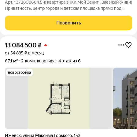
Арт. 137280868 1.5-к квартира в ЖК Мой Зенит . Заезжай-живи!
Приватность, центр города и детская площадка прямо под
окнами! О квартире: Просторная кухня-гостиная 16,2 м место,
где собирается вся семья Окна на детскую площадку вы всегда
Позвонить
видите, чем
13 084 500
₽
от 54 835 ₽ в месяц
67,1 м²
2-комн. квартира
4 этаж из 6
новостройка
Ижевск
,
улица Максима Горького
,
153