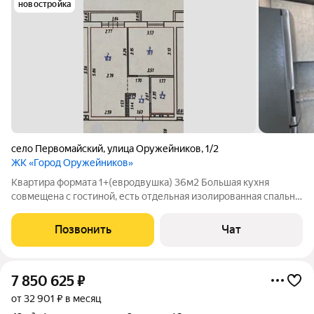
новостройка
село Первомайский
,
улица Оружейников
,
1/2
ЖК «Город Оружейников»
Квартира формата 1+(евродвушка) 36м2 Большая кухня
совмещена с гостиной, есть отдельная изолированная спальня.
10-й этаж. Отличный вид, чистый и ухоженный подъезд.
Продаем в связи с переездом в другой город, поэтому ВСЁ,
Позвонить
Чат
что вы видите, ОСТАЕТСЯ.
7 850 625
₽
от 32 901 ₽ в месяц