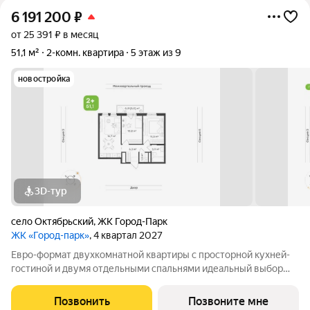
6 191 200
₽
от 25 391 ₽ в месяц
51,1 м²
2-комн. квартира
5 этаж из 9
новостройка
3D-тур
село Октябрьский
,
ЖК Город-Парк
ЖК «Город-парк»
, 4 квартал 2027
Евро-формат двухкомнатной квартиры с просторной кухней-
гостиной и двумя отдельными спальнями идеальный выбор
для семьи с детьми. Общая площадь 51,1 кв.м., включая
собственную гардеробную комнату. Гостиная-столовая-кухня
Позвонить
Позвоните мне