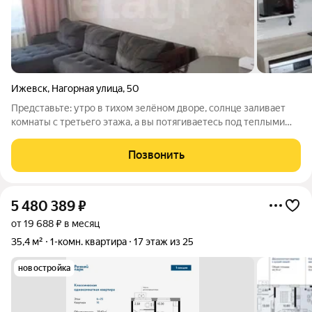
Ижевск
,
Нагорная улица
,
50
Представьте: утро в тихом зелёном дворе, солнце заливает
комнаты с третьего этажа, а вы потягиваетесь под теплыми
лучами. Что внутри: Полностью изолированные комнаты
правильной формы. Светлая кухня с местом для завтраков/
Позвонить
ужинов. Санузел с душевой
5 480 389
₽
от 19 688 ₽ в месяц
35,4 м²
1-комн. квартира
17 этаж из 25
новостройка