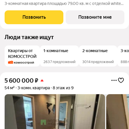
3-комнатная квартира площадью 79.00 кв. м с отделкой white
box. Квартира находится на 1 этаже 7-этажного корпуса №1.
Девелопер проекта федеральный застройщик «Железно».
Позвонить
Позвоните мне
«Знак» начало добрых
Люди также ищут
Квартиры от
1-комнатные
2-комнатные
3-к
КОМОССТРОЙ
2637 предложений
3014 предложений
888 
5 600 000
₽
54 м²
3-комн. квартира
8 этаж из 9