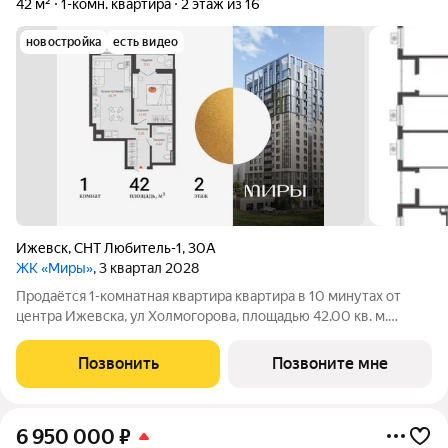
42 м²
1-комн. квартира
2 этаж из 16
новостройка
есть видео
Ижевск
,
СНТ Любитель-1
,
30А
ЖК «Миры»
, 3 квартал 2028
Продаётся 1-комнатная квартира квартира в 10 минутах от
центра Ижевска, ул Холмогорова, площадью 42.00 кв. м.
Квартира находится в жилом комплексе бизнес-класса
«МИРЫ» от федерального застройщика «Железно».
Позвонить
Позвоните мне
Флагманский проект «МИРЫ» место, где
6 950 000
₽