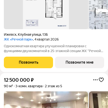
Ижевск
,
Клубная улица
,
13Б
ЖК «Речной парк»
, 4 квартал 2026
Однокомнатная квартира улучшенной планировки с
функциями двухкомнатной в 25-этажной секции ЖК "Речной
парк", дом 2. Кухня 10 м2, кухонный гарнитур удобно
расположить вдоль длинной стены и разместить все
Позвонить
Позвоните мне
необходимое - здесь будет комфортно сибираться
12 500 000
₽
90 м²
3-комн. квартира
2 этаж из 5