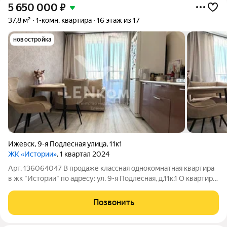
5 650 000
₽
37,8 м²
1-комн. квартира
16 этаж из 17
новостройка
Ижевск
,
9-я Подлесная улица
,
11к1
ЖК «Истории»
, 1 квартал 2024
Арт. 136064047 В продаже классная однокомнатная квартира
в жк "Истории" по адресу: ул. 9-я Подлесная, д.11к.1 О квартире:
+ В квартире сделан частично ремонт, но можно сразу заехать
и жить; + Дополнительно проведена электрика по всей
Позвонить
квартире, а так