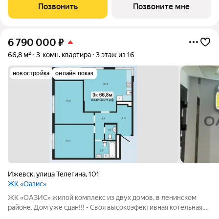
Завьяловский, село Первомайский, ул. Строителя Николая
Позвонить
Позвоните мне
Шишкина, 11/1. Общая площадь квартиры
6 790 000
₽
66,8 м²
3-комн. квартира
3 этаж из 16
новостройка
онлайн показ
Ижевск
,
улица Телегина
,
101
ЖК «Оазис»
ЖK «ОАЗИС» жилой комплекс из двух домов, в ленинском
районе. Дoм уже сдан!!! - Своя высокоэфективная котельная,
к/у дешевле на 30%; - Закрытый двор без машин; - Детская и