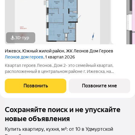
3D-тур
Ижевск
,
Южный жилой район
,
ЖК Леонов Дом Героев
Леонов дом героев
, 1 квартал 2026
Квартал героев Леонов, Дом 2- это семейный квартал,
расположенный в центральном районе г. Ижевска, на
пересечении улиц Пушкинской и В. Чугуевского. Удобная
транспортная развязка позволит за 7 минут добраться до
Позвонить
Позвоните мне
Центральной площади, сходить в Цирк или
Сохраняйте поиск и не упускайте
новые объявления
Купить квартиру, кухня, м²: от 10 в Удмуртской