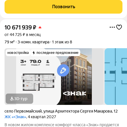
спортивная площадки; - Зона отдыха для взрослых; - Обильное
Позвонить
озеленение; -
10 671 939
₽
от 44 725 ₽ в месяц
79 м²
3-комн. квартира
1 этаж из 8
новостройка
последнее предложение
3D-тур
село Первомайский
,
улица Архитектора Сергея Макарова
,
12
ЖК «<Знак»
, 4 квартал 2027
В новом жилом комплексе комфорт-класса «Знак» продается