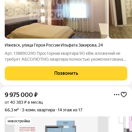
Ижевск
,
улица Героя России Ильфата Закирова
,
24
Арт. 138890290 Просторная квартира 90 кВм, вложений не
требует АБСОЛЮТНО, квартира полностью укомплектована
мебелью и техникой, готова к вашему заселению) Полностью
кирпичный, крепкий дом 2008 года постройки. Эту квартиру
Позвонить
вы можете купить в Ипотеку
9 975 000
₽
от 40 383 ₽ в месяц
66,3 м²
3-комн. квартира
14 этаж из 17
новостройка