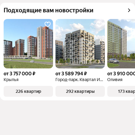
квадратного метра или площади
Самый дорогой 
47,9 млн ₽
Подходящие вам новостройки
объект
от 3 757 000 ₽
от 3 589 794 ₽
от 3 910 00
Крылья
Город-парк. Квартал Исторический
Оливия
226 квартир
292 квартиры
173 ква