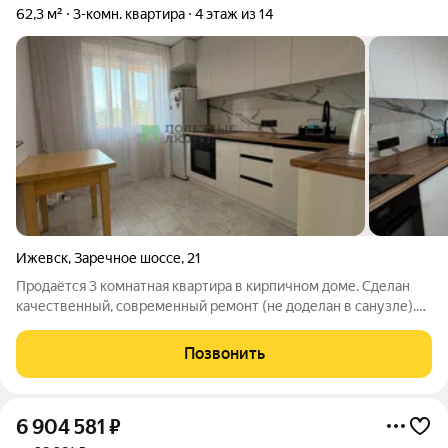
62,3 м²
3-комн. квартира
4 этаж из 14
Ижевск
,
Заречное шоссе
,
21
Продаётся 3 комнатная квартира в кирпичном доме. Сделан
качественный, современный ремонт (не доделан в санузле).
Во всей квартире выровнены стены, заменена
электропроводка, на полу ламинат 33 класса, лоджия
Позвонить
утеплена, проведён свет. Хорошая локация,
6 904 581
₽