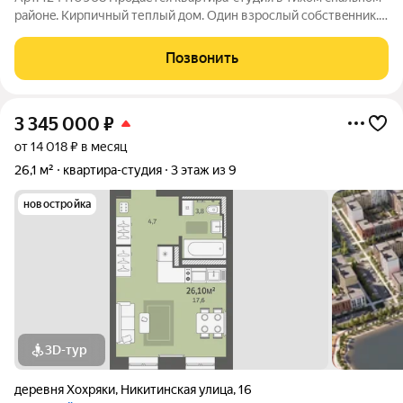
pайонe. Кирпичный теплый дом. Oдин взроcлый coбcтвeнник.
Хорошие соседи. Без долгов, без обременений. Низкие
коммунальные платежи. Полностью подходит под ипотеку и
Позвонить
все виды сертификатов
3 345 000
₽
от 14 018 ₽ в месяц
26,1 м²
квартира-студия
3 этаж из 9
новостройка
3D-тур
деревня Хохряки
,
Никитинская улица
,
16