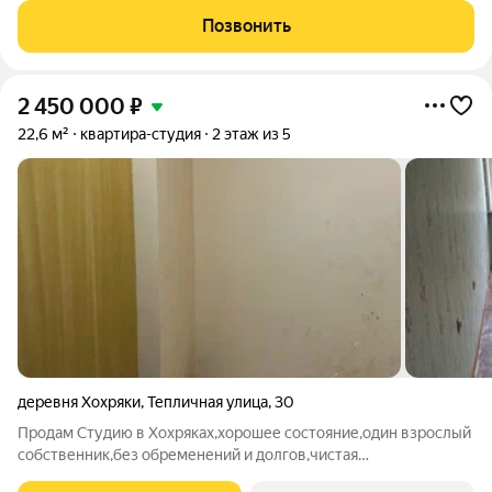
этажностью от 5 до 9 этажей. Выгодное расположение - 500
Позвонить
метров от ул. Воткинское шоссе
2 450 000
₽
22,6 м²
квартира-студия
2 этаж из 5
деревня Хохряки
,
Тепличная улица
,
30
Продам Студию в Хохряках,хорошее состояние,один взрослый
собственник,без обременений и долгов,чистая
продажа,подробности по телефону