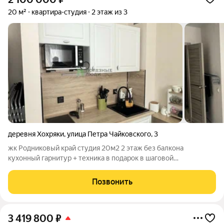
20 м²
квартира-студия
2 этаж из 3
деревня Хохряки
,
улица Петра Чайковского
,
3
жк Родниковый край студия 20м2 2 этаж без балкона
кухонный гарнитур + техника в подарок в шаговой
доступности д. сад и отличная д. площадка без долгов и
обременений Арт. 132927088
Позвонить
3 419 800
₽