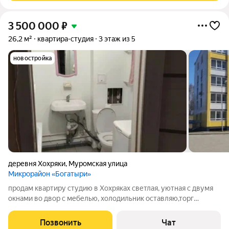
3 500 000
₽
26,2 м²
квартира-студия
3 этаж из 5
новостройка
деревня Хохряки
,
Муромская улица
Микрорайон «Богатыри»
продам квартиру студию в Хохряках светлая, уютная с двумя
окнами во двор с мебелью, холодильник оставляю,торг
уместен
Позвонить
Чат