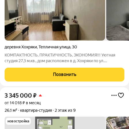
деревня Хохряки
,
Тепличная улица
,
30
КОМПАКТНОСТЬ, ПРАКТИЧНОСТЬ, ЭКОНОМИЯ!!! Уютная
студия 27,3 м.кв., дом расположен в д. Хохряки по ул.
Тепличная, д. 30, на 2 этаже 5 этажного кирпичного дома. Дом
находится в шаговой доступности от детского сада, школы, а
Позвонить
так же магазины и остановка
3 345 000
₽
от 14 018 ₽ в месяц
26,1 м²
квартира-студия
2 этаж из 9
новостройка