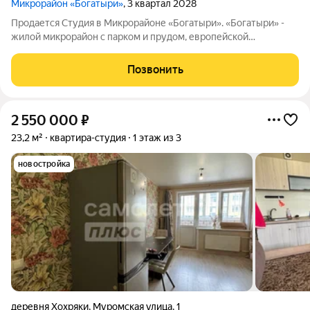
Микрорайон «Богатыри»
, 3 квартал 2028
Продается Студия в Микрорайоне «Богатыри». «Богатыри» -
жилой микрорайон с парком и прудом, европейской
архитектурой, уникальными фасадами и переменной
этажностью от 5 до 9 этажей. Выгодное расположение - 500
Позвонить
метров от ул. Воткинское шоссе
2 550 000
₽
23,2 м²
квартира-студия
1 этаж из 3
новостройка
деревня Хохряки
,
Муромская улица
,
1