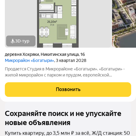
3D-тур
деревня Хохряки
,
Никитинская улица
,
16
Микрорайон «Богатыри»
, 3 квартал 2028
Продается Студия в Микрорайоне «Богатыри». «Богатыри» -
жилой микрорайон с парком и прудом, европейской
архитектурой, уникальными фасадами и переменной
этажностью от 5 до 9 этажей. Выгодное расположение - 500
Позвонить
метров от ул. Воткинское шоссе
Сохраняйте поиск и не упускайте
новые объявления
Купить квартиру, до 3,5 млн ₽ за всё, Ж/Д станция: 50