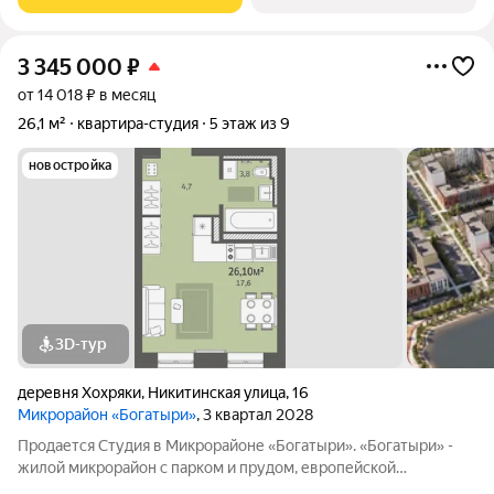
3 345 000
₽
от 14 018 ₽ в месяц
26,1 м²
квартира-студия
5 этаж из 9
новостройка
3D-тур
деревня Хохряки
,
Никитинская улица
,
16
Микрорайон «Богатыри»
, 3 квартал 2028
Продается Студия в Микрорайоне «Богатыри». «Богатыри» -
жилой микрорайон с парком и прудом, европейской
архитектурой, уникальными фасадами и переменной