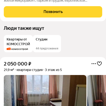
жилой микрорайон с парком и прудом, европейской
архитектурой, уникальными фасадами и переменной
этажностью от 5 до 9 этажей. Выгодное расположение - 500
Позвонить
метров от ул. Воткинское шоссе
Люди также ищут
Квартиры от
Студии
КОМОССТРОЙ
44 предложения
2 050 000
₽
21,9 м²
квартира-студия
3 этаж из 5