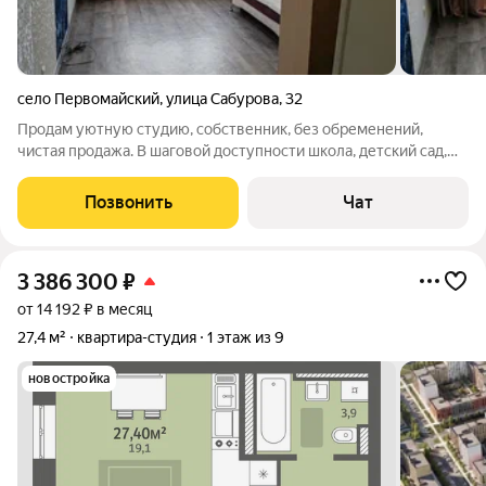
село Первомайский
,
улица Сабурова
,
32
Продам уютную студию, собственник, без обременений,
чистая продажа. В шаговой доступности школа, детский сад,
магазины, остановка, поликлиника, все, что необходимо для
комфортной жизни
Позвонить
Чат
3 386 300
₽
от 14 192 ₽ в месяц
27,4 м²
квартира-студия
1 этаж из 9
новостройка