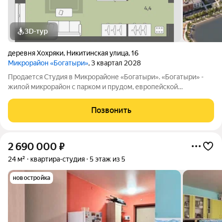
3D-тур
деревня Хохряки
,
Никитинская улица
,
16
Микрорайон «Богатыри»
, 3 квартал 2028
Продается Студия в Микрорайоне «Богатыри». «Богатыри» -
жилой микрорайон с парком и прудом, европейской
архитектурой, уникальными фасадами и переменной
этажностью от 5 до 9 этажей. Выгодное расположение - 500
Позвонить
метров от ул. Воткинское шоссе
2 690 000
₽
24 м²
квартира-студия
5 этаж из 5
новостройка