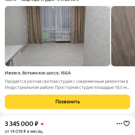
Ижевск
,
Воткинское шоссе
,
166А
Продаётся уютная светлая студия с современным ремонтом в
Индустриальном районе Просторная студия площадью 18,5 м,
полностью укомплектованная мебелью и бытовой техникой
Свежий косметический ремонт с использованием
Позвонить
качественных материалов Продуманная
3 345 000
₽
от 14 018 ₽ в месяц