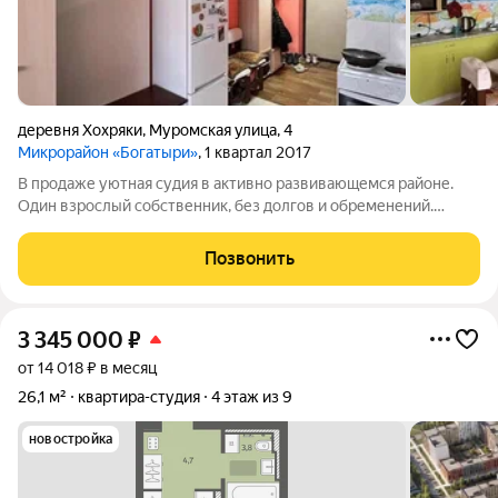
деревня Хохряки
,
Муромская улица
,
4
Микрорайон «Богатыри»
, 1 квартал 2017
В продаже уютная судия в активно развивающемся районе.
Один взрослый собственник, без долгов и обременений.
Рядом новая школа, садик, магазины. Арт. 134887397
Позвонить
3 345 000
₽
от 14 018 ₽ в месяц
26,1 м²
квартира-студия
4 этаж из 9
новостройка