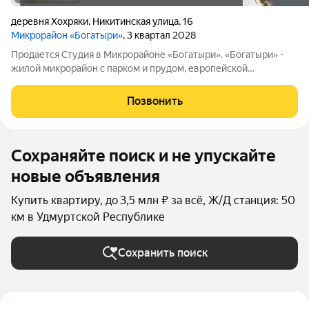
деревня Хохряки
,
Никитинская улица
,
16
Микрорайон «Богатыри»
, 3 квартал 2028
Продается Студия в Микрорайоне «Богатыри». «Богатыри» -
жилой микрорайон с парком и прудом, европейской
архитектурой, уникальными фасадами и переменной
этажностью от 5 до 9 этажей. Выгодное расположение - 500
Позвонить
метров от ул. Воткинское шоссе
Сохраняйте поиск и не упускайте
новые объявления
Купить квартиру, до 3,5 млн ₽ за всё, Ж/Д станция: 50
км в Удмуртской Республике
Сохранить поиск