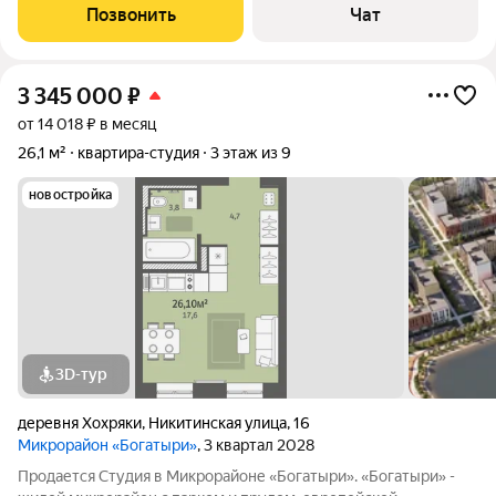
Позвонить
Чат
3 345 000
₽
от 14 018 ₽ в месяц
26,1 м²
квартира-студия
3 этаж из 9
новостройка
3D-тур
деревня Хохряки
,
Никитинская улица
,
16
Микрорайон «Богатыри»
, 3 квартал 2028
Продается Студия в Микрорайоне «Богатыри». «Богатыри» -