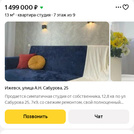
1 499 000
₽
13 м²
квартира-студия
7 этаж из 9
Ижевск
,
улица А.Н. Сабурова
,
25
Продается симпатичная студия от собственника, 12,8 кв по ул
Сабурова 25, 7к9, со свежим ремонтом, свой полноценный
санузел, стеклопакет ,проводка новая, санузел в плитке
,ламинат ,есть кухонный гарнитур со встроенной каменной
Позвонить
Чат
мойкой и встроенной