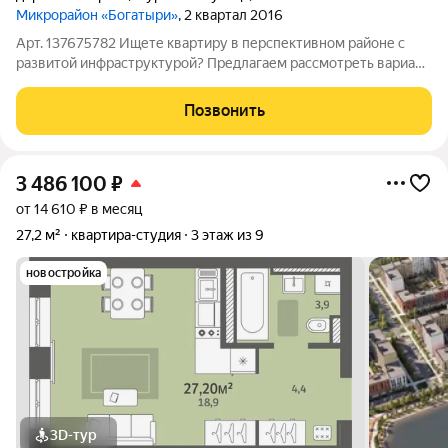
Микрорайон «Богатыри»
, 2 квартал 2016
Арт. 137675782 Ищете квартиру в перспективном районе с
развитой инфраструктурой? Предлагаем рассмотреть вариант
в ЖК в районе Хохряки! Преимущества локации: Район
активно развивается это отличная инвестиция в будущее.
Позвонить
Всего 20 минут на машине до
3 486 100
₽
от 14 610 ₽ в месяц
27,2 м²
квартира-студия
3 этаж из 9
новостройка
3D-тур