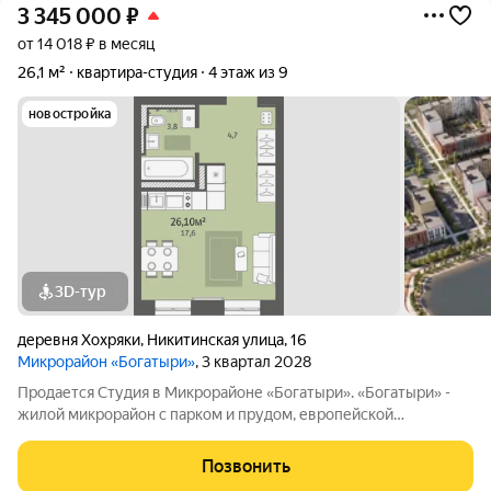
3 345 000
₽
от 14 018 ₽ в месяц
26,1 м²
квартира-студия
4 этаж из 9
новостройка
3D-тур
деревня Хохряки
,
Никитинская улица
,
16
Микрорайон «Богатыри»
, 3 квартал 2028
Продается Студия в Микрорайоне «Богатыри». «Богатыри» -
жилой микрорайон с парком и прудом, европейской
архитектурой, уникальными фасадами и переменной
этажностью от 5 до 9 этажей. Выгодное расположение - 500
Позвонить
метров от ул. Воткинское шоссе