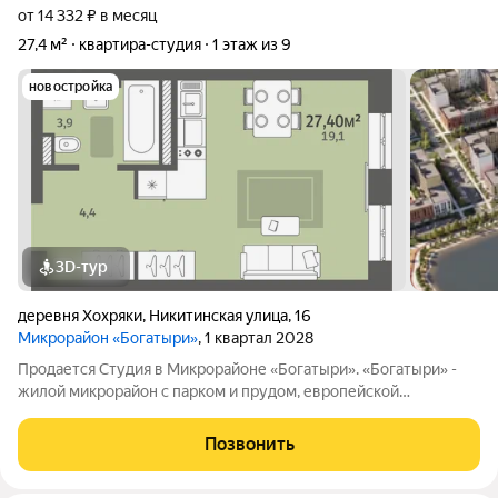
от 14 332 ₽ в месяц
27,4 м²
квартира-студия
1 этаж из 9
новостройка
3D-тур
деревня Хохряки
,
Никитинская улица
,
16
Микрорайон «Богатыри»
, 1 квартал 2028
Продается Студия в Микрорайоне «Богатыри». «Богатыри» -
жилой микрорайон с парком и прудом, европейской
архитектурой, уникальными фасадами и переменной
этажностью от 5 до 9 этажей. Выгодное расположение - 500
Позвонить
метров от ул. Воткинское шоссе