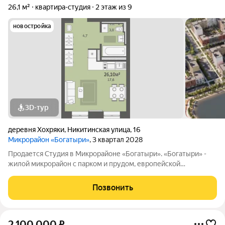
26,1 м²
квартира-студия
2 этаж из 9
новостройка
3D-тур
деревня Хохряки
,
Никитинская улица
,
16
Микрорайон «Богатыри»
, 3 квартал 2028
Продается Студия в Микрорайоне «Богатыри». «Богатыри» -
жилой микрорайон с парком и прудом, европейской
архитектурой, уникальными фасадами и переменной
этажностью от 5 до 9 этажей. Выгодное расположение - 500
Позвонить
метров от ул. Воткинское шоссе
2 100 000
₽