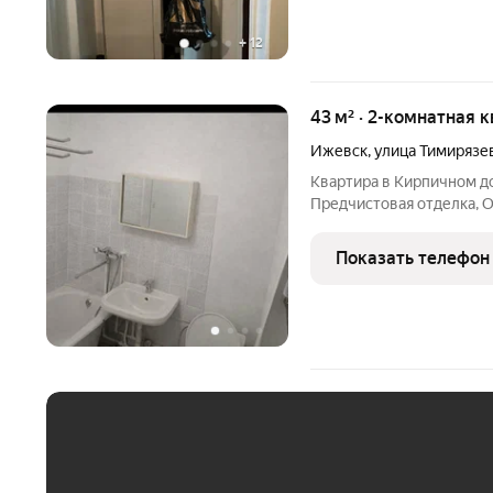
+
12
43 м² · 2-комнатная 
Ижевск
,
улица Тимирязе
Квартира в Кирпичном до
Предчистовая отделка, О
поклеить обои.., Какой р
вам поможем с ремонтом 
Показать телефон
без
ЕЖЕМЕСЯЧНЫЙ ПЛАТЁ