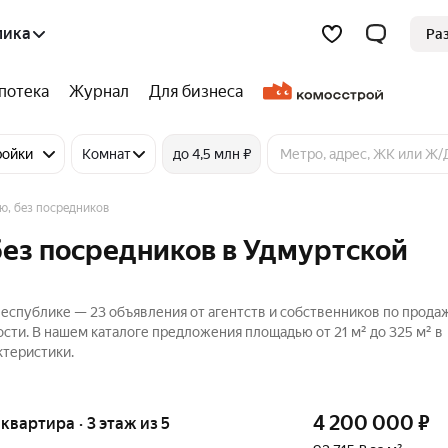
лика
Ра
потека
Журнал
Для бизнеса
ройки
Комнат
до 4,5 млн ₽
ю, без посредников
без посредников в Удмуртской
еспублике — 23 объявления от агентств и собственников по прода
сти. В нашем каталоге предложения площадью от 21 м² до 325 м² в
ктеристики.
4 200 000
₽
 квартира · 3 этаж из 5