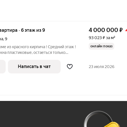
4 000 000
₽
квартира · 6 этаж из 9
93 023 ₽ за м²
ва
,
9
онлайн показ
ме из красного кирпича ! Средний этаж !
кна пластиковые, остаеться только
емонт хотите такой и сделаете либо мы
! Безопасный, Тихий, Спокойный, район
Написать в чат
23 июля 2026
Ж