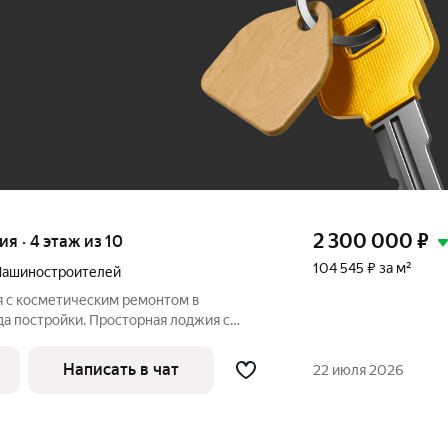
До 100 тыс. ₽
2 300 000
₽
ия · 4 этаж из 10
104 545 ₽ за м²
Машиностроителей
я с косметическим ремонтом в
а постройки. Просторная лоджия с
е расположена детская и спортивная
овмещенный санузел с современной
Написать в чат
22 июля 2026