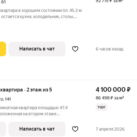
92 715 ₽ за м²
,
61
квартира в хорошем состоянии пл. 45,3 м
 остается кухня, холодильник, столы,
на, шкаф-купе, прихожая, шкафы, диваны,
яжные, Стены-обои.
Написать в чат
6 часов назад
4 100 000
₽
 квартира · 2 этаж из 5
86 498 ₽ за м²
го
,
141
торг
омнатная квартира площадью 47.4
положенная на втором этаже
 дома 1968 года постройки, который
айоне города Ижевска по адресу:
Написать в чат
7 апреля 2026
лица