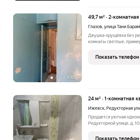
49,7 м² · 2-комнатна
Глазов
,
улица Тани Бара
Двушка-хрущёвка без рем
комнаты светлые, приме
доступности детские сад
автобусные остановки. Со
Показать телефон
квартире много света,
+
22
24 м² · 1-комнатная к
Ижевск
,
Редукторная ул
Продается уютная однок
Редукторной улице, д. 1
кв. м. В квартире недав
готова к проживанию. Св
Показать телефон