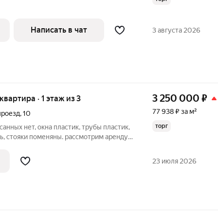
Написать в чат
3 августа 2026
3 250 000
₽
 квартира · 1 этаж из 3
77 938 ₽ за м²
проезд
,
10
торг
анных нет, окна пластик, трубы пластик,
ь, стояки поменяны. рассмотрим аренду с
ик . торг при осмотре.
23 июля 2026