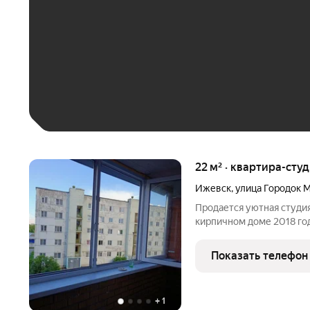
До 30 тыс. ₽
До 50 тыс. ₽
До 70 тыс. ₽
Больше 100 тыс. ₽
22 м² · квартира-студ
Ижевск
,
улица Городок 
Продается уютная студи
кирпичном доме 2018 год
видом на тихий двор, гд
площадки. В квартире с
Показать телефон
сантехникой. На кухне
+
1