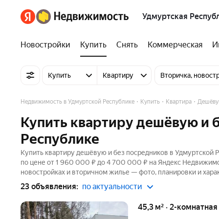
Удмуртская Респуб
Новостройки
Купить
Снять
Коммерческая
И
Купить
Квартиру
Вторичка, новост
Недвижимость в Удмуртской Республике
Купить
Квартира
Дешёву
Купить квартиру дешёвую и 
Республике
Купить квартиру дешёвую и без посредников в Удмуртской Р
по цене от 1 960 000 ₽ до 4 700 000 ₽ на Яндекс Недвижимо
новостройках и вторичном жилье — фото, планировки и хара
23 объявления:
по актуальности
45,3 м² · 2-комнатная