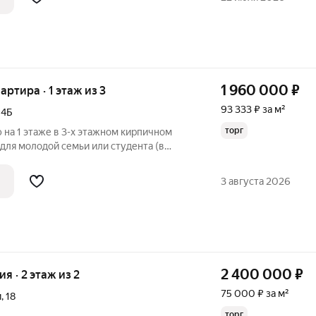
1 960 000
₽
вартира · 1 этаж из 3
93 333 ₽ за м²
,
4Б
торг
на 1 этаже в 3-х этажном кирпичном
для молодой семьи или студента (в
 УдГУ). Низкие коммунальные платежи.
т. капитал. Продажа от собственника.
3 августа 2026
2 400 000
₽
ия · 2 этаж из 2
75 000 ₽ за м²
и
,
18
торг