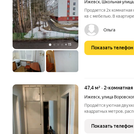
Ижевск
,
Школьная улица
Продается 2х комнатная 
кв с мебелью. В квартире
стулья, стиральная маши
телевизор. Потолки-наи
Ольга
Металлопластиковые.
+
15
Показать телефон
47,4 м² · 2-комнатная
Ижевск
,
улица Воровско
Продаётся уютная двухк
квадратных метров, рас
пятиэтажного кирпичного
находится в спокойном р
Показать телефон
микрорайон Соцгород, у