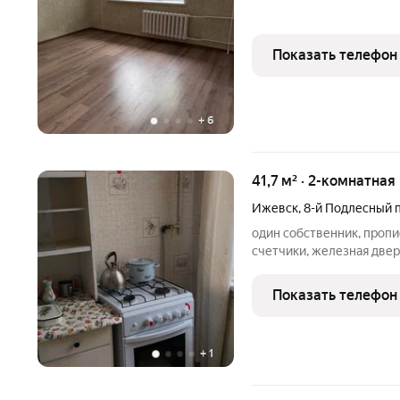
Показать телефон
+
6
41,7 м² · 2-комнатная
Ижевск
,
8-й Подлесный 
один собственник, пропис
счетчики, железная двер
правом выкупа. собственн
Показать телефон
+
1