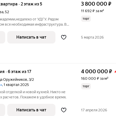
3 800 000
₽
квартира · 2 этаж из 5
11 692 ₽ за м²
ва
,
52
торг
академии,недалеко от УДГУ. Рядом
дом вся необходимая инфраструктура. В
одимое для проживания, солнечная
Написать в чат
5 марта 2026
4 000 000
₽
ия · 6 этаж из 17
160 000 ₽ за м²
ца Оружейников
,
3/2
в»
, 1 квартал 2025
торг
вой отделкой и новой кухней. Никто не
х расчетов. Покажем в удобное время.
Написать в чат
17 апреля 2026