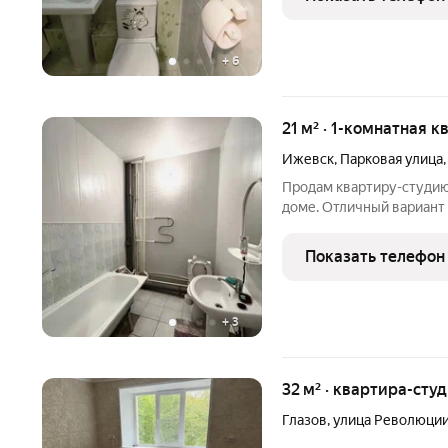
улицу.
+
6
21 м² · 1-комнатная к
Ижевск
,
Парковая улица
Продам квартиру-студию 
доме. Отличный вариант 
шаговой доступности от
Подходит под ипотеку, ма
Показать телефон
+
3
32 м² · квартира-студ
Глазов
,
улица Революци