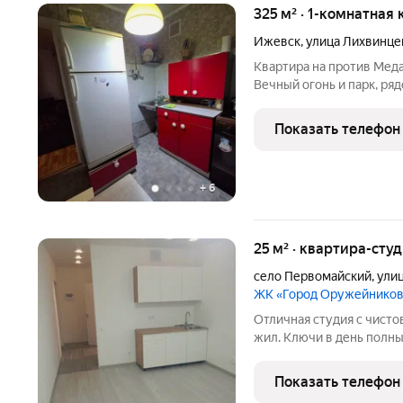
325 м² · 1-комнатная 
Ижевск
,
улица Лихвинце
Квартира на против Мед
Вечный огонь и парк, ря
квартире есть все необх
сторона.
Показать телефон
+
6
25 м² · квартира-студ
село Первомайский
,
ули
ЖК «Город Оружейнико
Отличная студия с чисто
жил. Ключи в день полны
Показать телефон