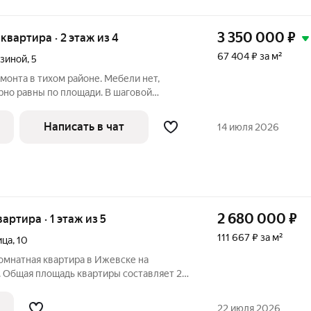
3 350 000
₽
я квартира · 2 этаж из 4
67 404 ₽ за м²
мзиной
,
5
онта в тихом районе. Мебели нет,
рно равны по площади. В шаговой
ы, школа, продуктовые магазины,
седи адекватные. Собственник я. В
Написать в чат
14 июля 2026
2 680 000
₽
вартира · 1 этаж из 5
111 667 ₽ за м²
ица
,
10
омнатная квартира в Ижевске на
0. Общая площадь квартиры составляет 24
но был сделан косметический ремонт, она
етлая комната с окнами, выходящими на
22 июля 2026