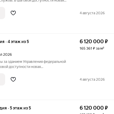
ужбы. В шаговой доступности новая
ла, рассчитанная на 825 учеников, а
дение в микрорайоне Монгун. Место
4 августа 2026
6 120 000
₽
ия · 4 этаж из 5
165 361 ₽ за м²
тал 2026
ы за зданием Управления федеральной
ой доступности новая
ла, рассчитанная на 825 учеников, а
дение в микрорайоне Монгун. Место
4 августа 2026
нспортными
6 120 000
₽
удия · 5 этаж из 5