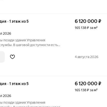
6 120 000
₽
дия · 1 этаж из 5
165 138 ₽ за м²
тал 2026
ы позади здания Управления
службы. В шаговой доступности есть
тура, а также новая
ла, рассчитанная на 825 учеников, и
4 августа 2026
 в микрорайоне Монгун.
6 120 000
₽
дия · 1 этаж из 5
165 138 ₽ за м²
тал 2026
ы позади здания Управления