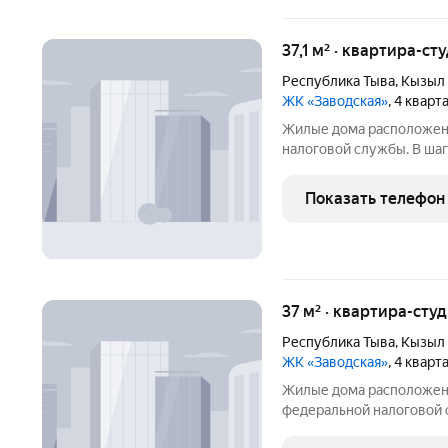
37,1 м² · квартира-ст
Республика Тыва
,
Кызыл
ЖК «Заводская»
, 4 квар
Жилые дома расположен
налоговой службы. В шагов
общеобразовательная шко
также дошкольное учреж
Показать телефон
хорошо обеспечено тра
37 м² · квартира-студ
Республика Тыва
,
Кызыл
ЖК «Заводская»
, 4 квар
Жилые дома расположен
федеральной налоговой сл
общеобразовательная шко