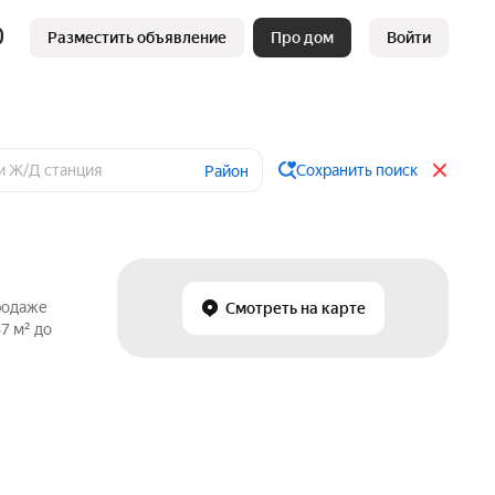
Разместить объявление
Про дом
Войти
Сохранить поиск
Район
продаже
Смотреть на карте
7 м² до