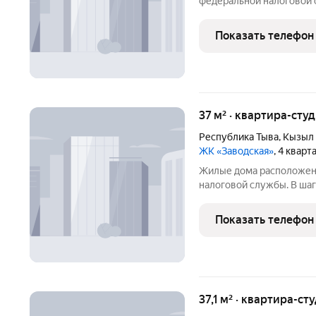
федеральной налоговой сл
общеобразовательная шко
также дошкольное учреж
Показать телефон
отличается хорошей
37 м² · квартира-студ
Республика Тыва
,
Кызыл
ЖК «Заводская»
, 4 квар
Жилые дома расположен
налоговой службы. В шагов
общеобразовательная шко
также дошкольное учреж
Показать телефон
хорошо обеспечено тра
37,1 м² · квартира-ст