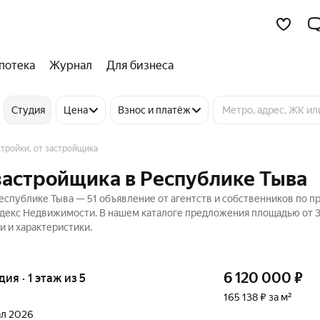
потека
Журнал
Для бизнеса
Студия
Цена
Взнос и платёж
тройки, от застройщика
 застройщика в Республике Тыва
еспублике Тыва — 51 объявление от агентств и собственников по 
Яндекс Недвижимости. В нашем каталоге предложения площадью от 3
и и характеристики.
6 120 000
₽
дия · 1 этаж из 5
165 138 ₽ за м²
тал 2026