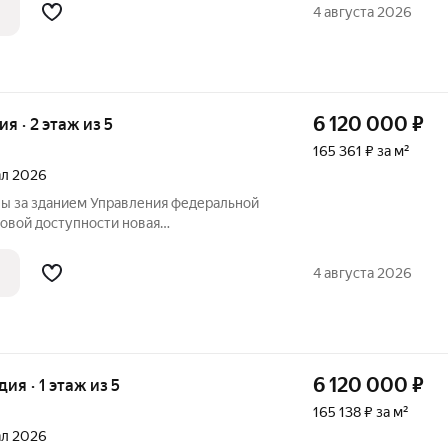
дение в микрорайоне Монгун. Место
4 августа 2026
6 120 000
₽
ия · 2 этаж из 5
165 361 ₽ за м²
тал 2026
ы за зданием Управления федеральной
ой доступности новая
ла, рассчитанная на 825 учеников, а
дение в микрорайоне Монгун. Место
4 августа 2026
нспортными
6 120 000
₽
дия · 1 этаж из 5
165 138 ₽ за м²
тал 2026