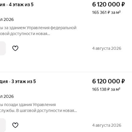
6 120 000
₽
ия · 4 этаж из 5
165 361 ₽ за м²
тал 2026
ы за зданием Управления федеральной
ой доступности новая
ла, рассчитанная на 825 учеников, а
дение в микрорайоне Монгун. Место
4 августа 2026
нспортными
6 120 000
₽
удия · 3 этаж из 5
165 138 ₽ за м²
тал 2026
ы позади здания Управления
ужбы. В шаговой доступности новая
ла, рассчитанная на 825 учеников, а
дение в микрорайоне Монгун. Место
4 августа 2026