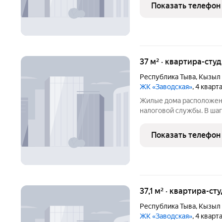
также дошкольное учреж
Показать телефон
отличается хорошей
37 м² · квартира-студ
Республика Тыва
,
Кызыл
ЖК «Заводская»
, 4 квар
Жилые дома расположен
налоговой службы. В шагов
общеобразовательная шко
также дошкольное учреж
Показать телефон
хорошо обеспечено тра
37,1 м² · квартира-сту
Республика Тыва
,
Кызыл
ЖК «Заводская»
, 4 квар