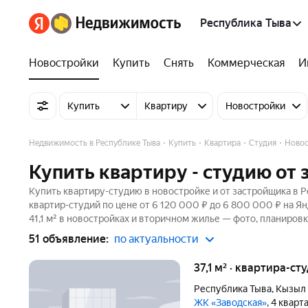
Республика Тыва
Новостройки
Купить
Снять
Коммерческая
И
Купить
Квартиру
Новостройки
Недвижимость в Республике Тыва
Купить
Квартира
Студия
Новос
Купить квартиру - студию от
Купить квартиру-студию в новостройке и от застройщика в Р
квартир-студий по цене от 6 120 000 ₽ до 6 800 000 ₽ на 
41,1 м² в новостройках и вторичном жилье — фото, планировк
51 объявление:
по актуальности
37,1 м² · квартира-сту
Республика Тыва
,
Кызыл
ЖК «Заводская»
, 4 квар