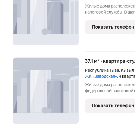
Жилые дома расположен
налоговой службы. В шагов
общеобразовательная шко
также дошкольное учреж
Показать телефон
хорошо обеспечено тра
37,1 м² · квартира-ст
Республика Тыва
,
Кызыл
ЖК «Заводская»
, 4 квар
Жилые дома расположен
федеральной налоговой сл
общеобразовательная шко
также дошкольное учреж
Показать телефон
хорошо обеспечено