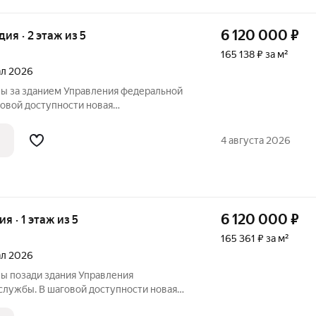
6 120 000
₽
удия · 2 этаж из 5
165 138 ₽ за м²
тал 2026
ы за зданием Управления федеральной
ой доступности новая
ла, рассчитанная на 825 учеников, а
дение в микрорайоне Монгун. Место
4 августа 2026
нспортными
6 120 000
₽
ия · 1 этаж из 5
165 361 ₽ за м²
тал 2026
ы позади здания Управления
ужбы. В шаговой доступности новая
ла, рассчитанная на 825 учеников, а