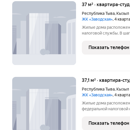
37 м² · квартира-студ
Республика Тыва
,
Кызыл
ЖК «Заводская»
, 4 квар
Жилые дома расположен
налоговой службы. В шагов
общеобразовательная шко
также дошкольное учреж
Показать телефон
хорошо обеспечено тра
37,1 м² · квартира-ст
Республика Тыва
,
Кызыл
ЖК «Заводская»
, 4 квар
Жилые дома расположен
федеральной налоговой сл
общеобразовательная шко
также дошкольное учреж
Показать телефон
отличается хорошей