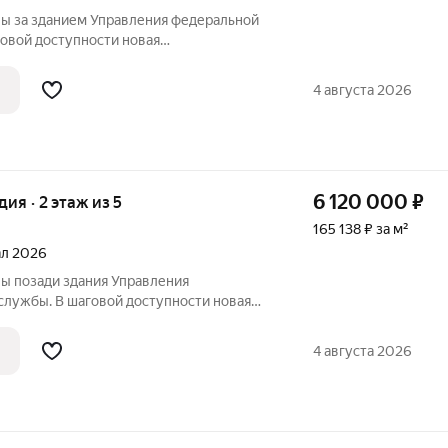
ы за зданием Управления федеральной
ой доступности новая
ла, рассчитанная на 825 учеников, а
дение в микрорайоне Монгун. Место
4 августа 2026
нспортными
6 120 000
₽
удия · 2 этаж из 5
165 138 ₽ за м²
тал 2026
ы позади здания Управления
ужбы. В шаговой доступности новая
ла, рассчитанная на 825 учеников, а
дение в микрорайоне Монгун. Место
4 августа 2026