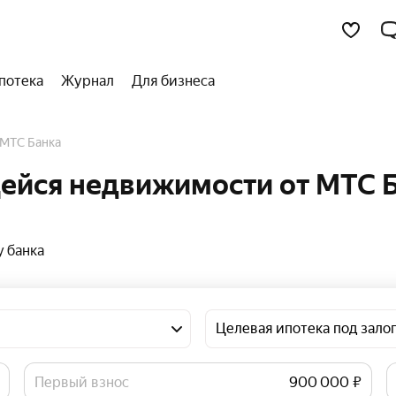
потека
Журнал
Для бизнеса
т МТС Банка
ейся недвижимости от МТС Б
 банка
Целевая ипотека под зал
Первый взнос
₽