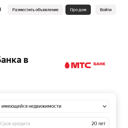
Разместить объявление
Про дом
Войти
анка в
ог имеющейся недвижимости
Срок кредита
лет