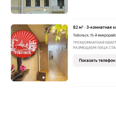
+
5
82 м² · 3-комнатная к
Тобольск
,
15-й микрорай
ТРЕХКОМНАТНАЯ КВАРТИРА В 
РАЗМЕЩАЕМ ЛИЦА СТАРШЕ 24 ЛЕТ. Ра
"Лента". Удобная транспо
В квартире есть все для
Показать телефон
Wi-Fi Интернет.
+
17