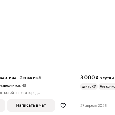
3 000
квартира · 2 этаж из 5
₽
в сутки
разведчиков
,
43
цена с КУ
без коми
я гостей нашего города.
Написать в чат
27 апреля 2026