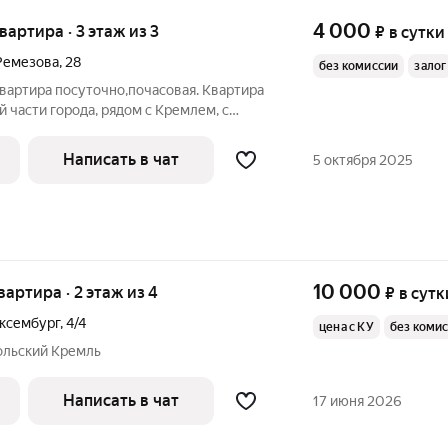
4 000
квартира · 3 этаж из 3
₽
в сутки
Ремезова
,
28
без комиссии
залог
вартира посуточно,почасовая. Квартира
й части города, рядом с Кремлем, с
й. В квартире постельное белье
сё для комфортного проживания. Удобная
Написать в чат
5 октября 2025
10 000
квартира · 2 этаж из 4
₽
в сутк
ксембург
,
4/4
цена с КУ
без коми
ольский Кремль
Написать в чат
17 июня 2026