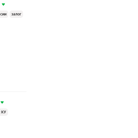
ссии
залог
с КУ