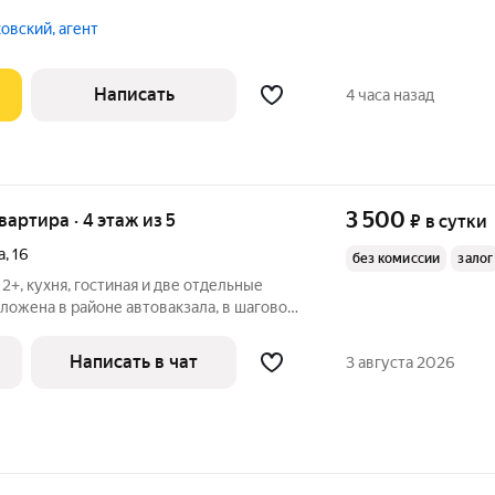
е Сибири в цeнтpе гopoдa Рядoм
 pecтopаны, кафe, Mагнит Ceмейный,
овский, агент
Написать
4 часа назад
3 500
квартира · 4 этаж из 5
₽
в сутки
а
,
16
без комиссии
залог
 2+, кухня, гостиная и две отдельные
ложена в районе автовакзала, в шаговой
ЧНЫЙ ЗАЛ - ДК СТРОИТЕЛЬ
С -МЕДИЦИНСКАЯ АКАДЕМИЯ Добро
Написать в чат
3 августа 2026
партаменты