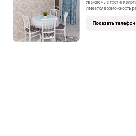
Увaжaемые гоcти! Кварти
Имеется возможность ра
данном доме четыре ква
комфортного проживания
Показать телефон
транспортная
+
14