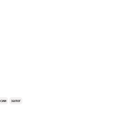
ссии
залог