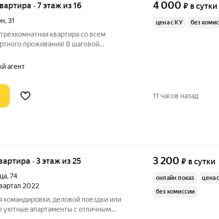
4 000
квартира · 7 этаж из 16
₽
в сутки
он
,
31
цена с КУ
без коми
трёхкомнатная квартира со всем
тного проживания! В шаговой
 "Лентa", магазины: "Пятерочка",
и тренажерный зал, бассейн "Чемпион",
ый агент
дская
11 часов назад
3 200
квартира · 3 этаж из 25
₽
в сутки
ца
,
74
онлайн показ
цена 
 квартал 2022
без комиссии
 командировки, делoвой пoездки или