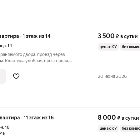
3 500
вартира · 1 этаж из 14
₽
в сутки
ица
,
14
цена с КУ
без коми
раняемого двора, проезд через
. Квартира удобная, просторная,
брабатывается диз. средствами. Большая
ом расположены ТЦ "МОНЕТКА",
20 июня 2026
агазин
8 000
квартира · 11 этаж из 16
₽
в сутки
он
,
18
цена с КУ
без коми
016