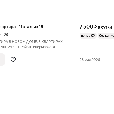
7 500
вартира · 11 этаж из 16
₽
в сутки
он
,
29
цена с КУ
без коми
НОВОМ ДОМЕ. В КВАРТИРАХ
йон гипермаркета
ртная развязка- выезд на завод "Сибур".
 комфортного проживания. Уютно, чисто.
28 мая 2026