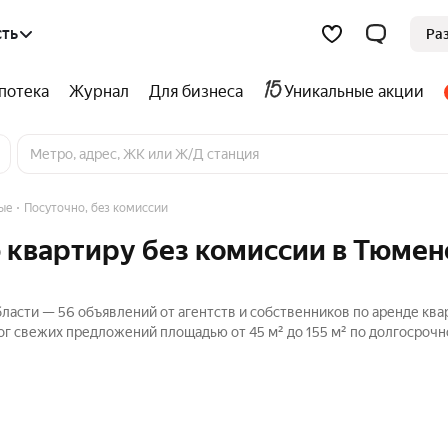
сть
Ра
потека
Журнал
Для бизнеса
Уникальные акции
ые
Посуточно, без комиссии
 квартиру без комиссии в Тюмен
ласти — 56 объявлений от агентств и собственников по аренде ква
ог свежих предложений площадью от 45 м² до 155 м² по долгосрочн