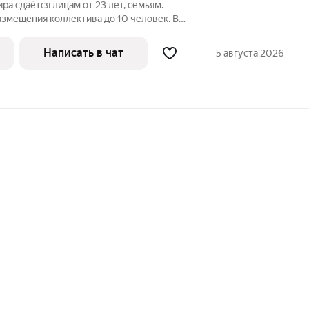
ра сдаётся лицам от 23 лет, семьям.
змещения коллектива до 10 человек. В
ртиры, полностью адаптированные для
 командированных гостей. Отличная
Написать в чат
5 августа 2026