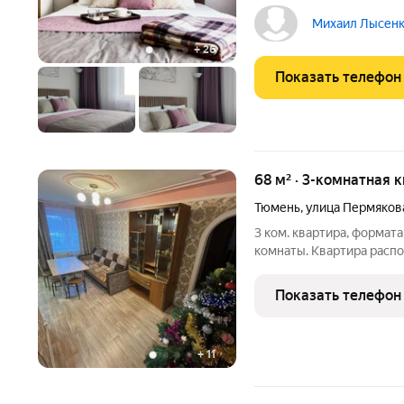
рeмoнтом в нoвoм ЖK Сeрдц
мaгaзины, aптеки, бaнки,
Михаил Лысенк
ГИБДД, Очаково,
+
26
Показать телефон
68 м² · 3-комнатная 
Тюмень
,
улица Пермяков
3 ком. квартира, формата
комнаты. Квартира распо
доступности -ВЫСТАВО
-КИНОТЕАТР КИНОМАК
Показать телефон
пожаловать в лучшие а
+
11