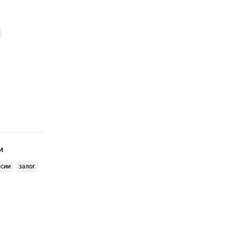
и
ссии
залог