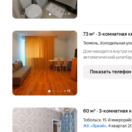
+
11
73 м² · 3-комнатная к
Тюмень
,
Холодильная ул
Дом находится внутри ох
автоматический шлагбаум
тщательно убирается и о
солнечная лоджия. Ряд
Показать телефон
"ПЯТЕРОЧКА", аптека, м
+
15
60 м² · 3-комнатная 
Тобольск
,
15-й микрорай
ЖК «Яркий»
, 4 квартал 2