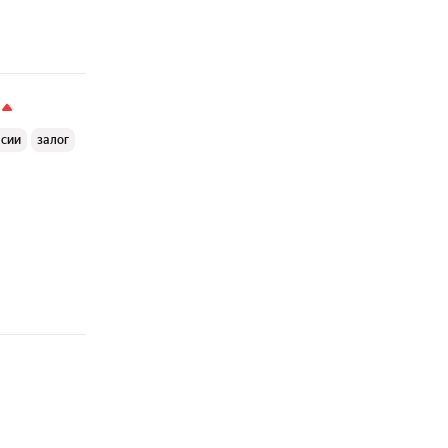
ссии
залог