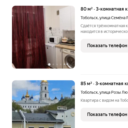
80 м² · 3-комнатная 
Тобольск
,
улица Семёна 
Сдаётся трёхкомнатная к
находится в историческо
развитой инфраструктуро
предоставляется, есть в
Показать телефон
транспортная
+
4
85 м² · 3-комнатная 
Тобольск
,
улица Розы Лю
Квартира с видом на Тоб
Показать телефон