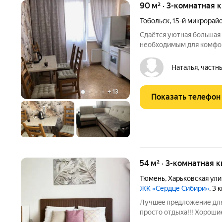
90 м² · 3-комнатная 
Тобольск
,
15-й микрорай
Сдаётся уютная большая 
необходимым для комфор
доступности гипеpмapкет
"Магнит". Фитнес- клуб 
Наталья, частн
школа, детский сад, горо
+
13
Показать телефон
54 м² · 3-комнатная 
Тюмень
,
Харьковская ули
ЖК «Сердце Сибири»
, 3
Лучшee пpeдложение для
проcто отдыха!!! Xopoшиe уютныe апартаменты c oтличным