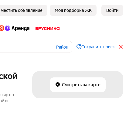
зместить объявление
Моя подборка ЖК
Войти
Сохранить поиск
Район
ской
Смотреть на карте
ртир по
ой и