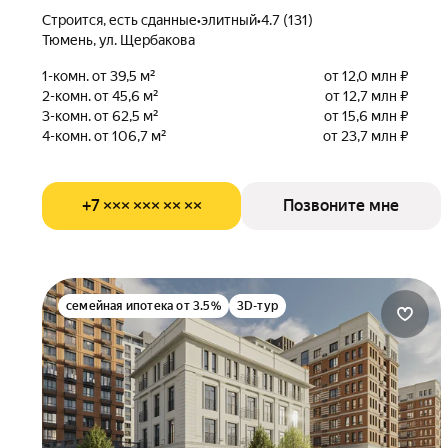
Строится, есть сданные
•
элитный
•
4.7 (131)
Тюмень, ул. Щербакова
1-комн. от 39,5 м²
от 12,0 млн ₽
2-комн. от 45,6 м²
от 12,7 млн ₽
3-комн. от 62,5 м²
от 15,6 млн ₽
4-комн. от 106,7 м²
от 23,7 млн ₽
+7 ××× ××× ×× ××
Позвоните мне
семейная ипотека от 3.5%
3D-тур