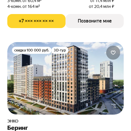
3-комн. от 60,4 м²
от 11,4 млн ₽
4-комн. от 164 м²
от 20,4 млн ₽
+7 ××× ××× ×× ××
Позвоните мне
скидка 100 000 руб.
3D-тур
ЭНКО
Беринг