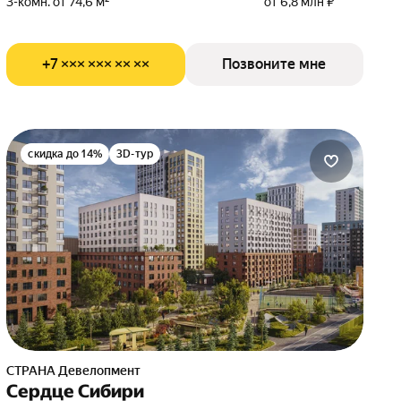
3-комн. от 74,6 м²
от 6,8 млн ₽
+7 ××× ××× ×× ××
Позвоните мне
скидка до 14%
3D-тур
СТРАНА Девелопмент
Сердце Сибири