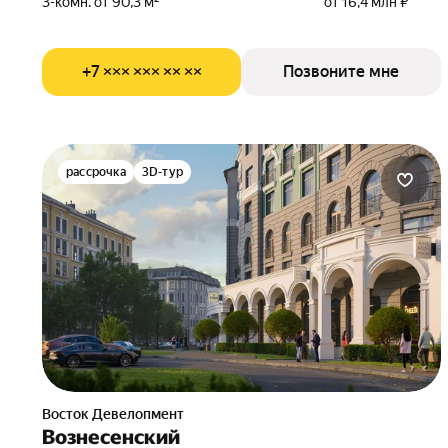
3-комн. от 90,3 м²
от 16,4 млн ₽
+7 ××× ××× ×× ××
Позвоните мне
рассрочка
3D-тур
Восток Девелопмент
Вознесенский