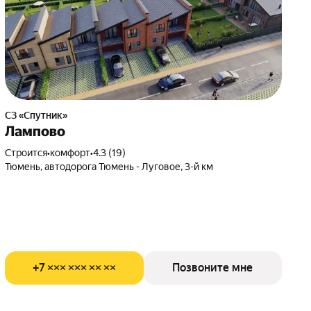
СЗ «Спутник»
Лампово
Строится
•
комфорт
•
4.3 (19)
Тюмень, автодорога Тюмень - Луговое, 3-й км
+7 ××× ××× ×× ××
Позвоните мне