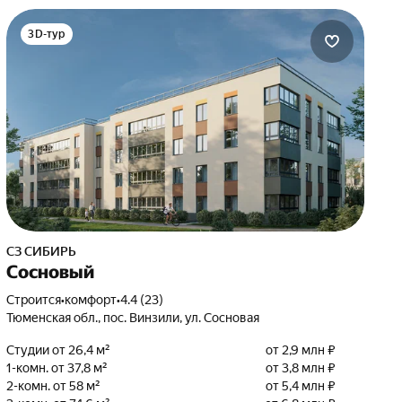
3D-тур
СЗ СИБИРЬ
Сосновый
Строится
•
комфорт
•
4.4 (23)
Тюменская обл., пос. Винзили, ул. Сосновая
Студии от 26,4 м²
от 2,9 млн ₽
1-комн. от 37,8 м²
от 3,8 млн ₽
2-комн. от 58 м²
от 5,4 млн ₽