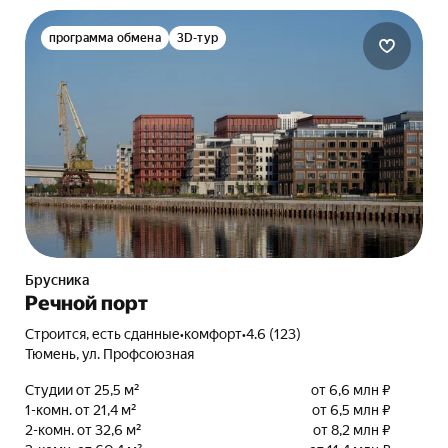
программа обмена
3D-тур
Брусника
Речной порт
Строится, есть сданные
•
комфорт
•
4.6 (123)
Тюмень, ул. Профсоюзная
Студии от 25,5 м²
от 6,6 млн ₽
1-комн. от 21,4 м²
от 6,5 млн ₽
2-комн. от 32,6 м²
от 8,2 млн ₽