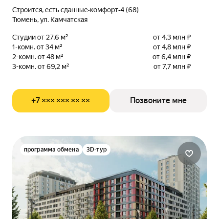
Строится, есть сданные
•
комфорт
•
4 (68)
Тюмень, ул. Камчатская
Студии от 27,6 м²
от 4,3 млн ₽
1-комн. от 34 м²
от 4,8 млн ₽
2-комн. от 48 м²
от 6,4 млн ₽
3-комн. от 69,2 м²
от 7,7 млн ₽
+7 ××× ××× ×× ××
Позвоните мне
программа обмена
3D-тур