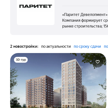
«Паритет Девелопмент» 
Компания формирует сре
рынке строительства; 15
2 новостройки:
по актуальности
по сроку сдачи
по
3D-тур