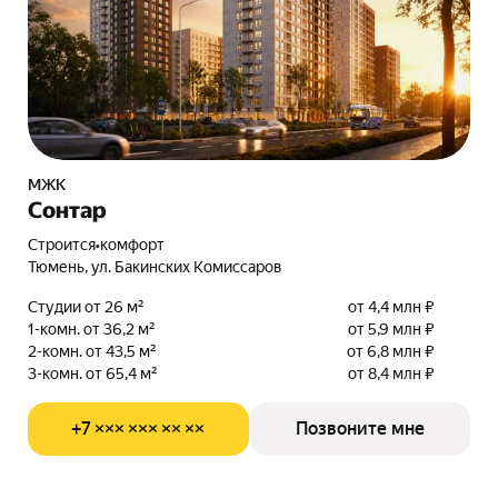
МЖК
Сонтар
Строится
•
комфорт
Тюмень, ул. Бакинских Комиссаров
Студии от 26 м²
от 4,4 млн ₽
1-комн. от 36,2 м²
от 5,9 млн ₽
2-комн. от 43,5 м²
от 6,8 млн ₽
3-комн. от 65,4 м²
от 8,4 млн ₽
+7 ××× ××× ×× ××
Позвоните мне