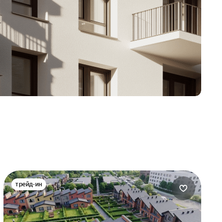
трейд-ин