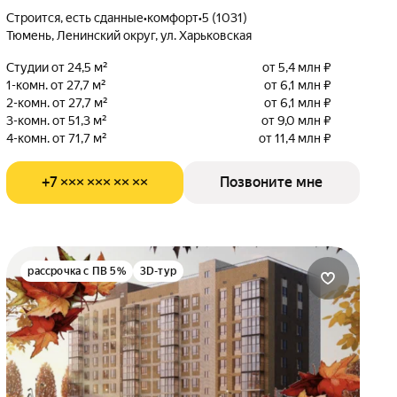
Строится, есть сданные
•
комфорт
•
5 (1031)
Тюмень, Ленинский округ, ул. Харьковская
Студии от 24,5 м²
от 5,4 млн ₽
1-комн. от 27,7 м²
от 6,1 млн ₽
2-комн. от 27,7 м²
от 6,1 млн ₽
3-комн. от 51,3 м²
от 9,0 млн ₽
4-комн. от 71,7 м²
от 11,4 млн ₽
+7 ××× ××× ×× ××
Позвоните мне
рассрочка с ПВ 5%
3D-тур