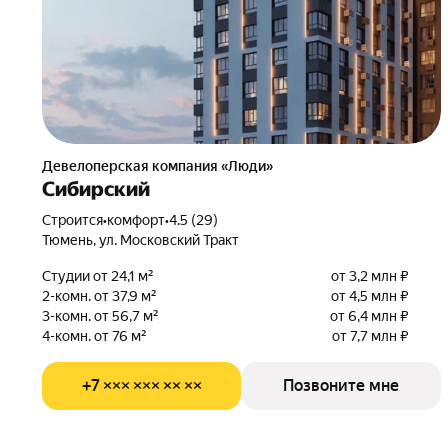
Девелоперская компания «Люди»
Сибирский
Строится
•
комфорт
•
4.5 (29)
Тюмень, ул. Московский Тракт
Студии от 24,1 м²
от 3,2 млн ₽
2-комн. от 37,9 м²
от 4,5 млн ₽
3-комн. от 56,7 м²
от 6,4 млн ₽
4-комн. от 76 м²
от 7,7 млн ₽
+7 ××× ××× ×× ××
Позвоните мне