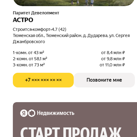
Паритет Девелопмент
АСТРО
Строится
•
комфорт
•
4.7 (42)
Тюменская обл., Тюменский район, д. Дударева, ул. Сергея
Джанбровского
1-комн. от 43 м²
от 8,4 млн ₽
2-комн. от 58,1 м²
от 9,8 млн ₽
3-комн. от 73 м²
от 11,0 млн ₽
+7 ××× ××× ×× ××
Позвоните мне
СТАРТ ПРОДАЖ