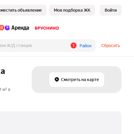
зместить объявление
Моя подборка ЖК
Войти
1
Сбросить
Район
ка
Смотреть на карте
 м² в