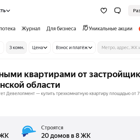
сть
Ра
потека
Журнал
Для бизнеса
Уникальные акции
3 комн.
Цена
Взнос и платёж
тными квартирами от застройщи
нской области
тет Девелопмент — купить трехкомнатную квартиру площадью от 71
Строятся
 ЖК
20 домов в 8 ЖК