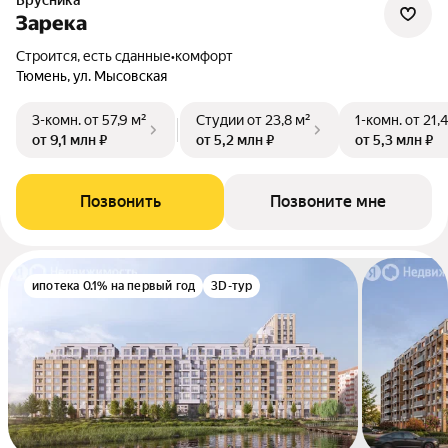
Брусника
Зарека
Строится, есть сданные
•
комфорт
Тюмень, ул. Мысовская
3-комн.
от 57,9 м²
Студии
от 23,8 м²
1-комн.
от 21,
от 9,1 млн ₽
от 5,2 млн ₽
от 5,3 млн ₽
Позвонить
Позвоните мне
ипотека 0.1% на первый год
3D-тур