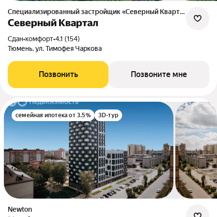
Специализированный застройщик «Северный Квартал»
Северный Квартал
Сдан
•
комфорт
•
4.1 (154)
Тюмень, ул. Тимофея Чаркова
Позвонить
Позвоните мне
семейная ипотека от 3.5%
3D-тур
newton