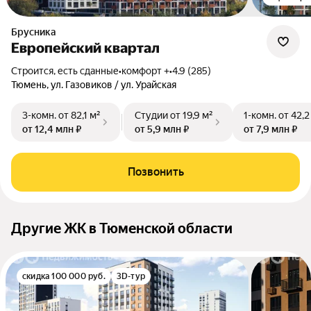
Брусника
Европейский квартал
Строится, есть сданные
•
комфорт +
•
4.9 (285)
Тюмень, ул. Газовиков / ул. Урайская
3-комн.
от 82,1 м²
Студии
от 19,9 м²
1-комн.
от 42,2
от 12,4 млн ₽
от 5,9 млн ₽
от 7,9 млн ₽
Позвонить
Другие ЖК в Тюменской области
скидка 100 000 руб.
3D-тур