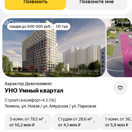
Позвонить
Позвоните мне
скидки до 600 000 руб.
3D-тур
Характер Девелопмент
УНО Умный квартал
Строится
•
комфорт
•
4.3 (16)
Тюмень, ул. Новая / ул. Амурская / ул. Парковая
3-комн.
от 78,5 м²
Студии
от 28,6 м²
1-комн.
от 36,
от 10,2 млн ₽
от 4,1 млн ₽
от 5,9 млн ₽