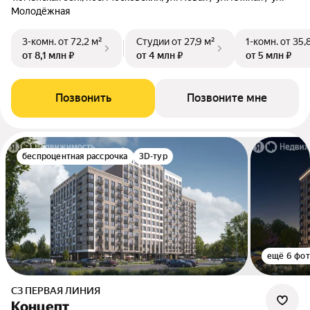
Молодёжная
3-комн.
от 72,2 м²
Студии
от 27,9 м²
1-комн.
от 35,
от 8,1 млн ₽
от 4 млн ₽
от 5 млн ₽
Позвонить
Позвоните мне
беспроцентная рассрочка
3D-тур
ещё 6 фо
СЗ ПЕРВАЯ ЛИНИЯ
Концепт