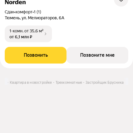
Norden
Сдан
•
комфорт
•
1 (1)
Тюмень, ул. Мелиораторов, 6А
1-комн.
от 35,6 м²
от 6,1 млн ₽
Позвонить
Позвоните мне
пить
Квартира в новостройке
Трехкомнатные
Застройщик Брусника