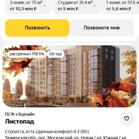
3-комн.
от 75 м²
Студии
от 31,4 м²
1-комн.
от 37,5 
от 10,3 млн ₽
от 5 млн ₽
от 5,6 млн ₽
Позвонить
Позвоните мне
рассрочка с ПВ 5%
3D-тур
ПСФ «Зодчий»
Листопад
Строится, есть сданные
•
комфорт
•
4.3 (80)
Тюменская обл., пос. Московский, ул. Новая / ул. Южная / ул.