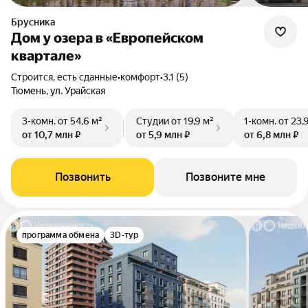
Брусника
Дом у озера в «Европейском
квартале»
Строится, есть сданные
•
комфорт
•
3.1 (5)
Тюмень, ул. Урайская
3-комн.
от 54,6 м²
Студии
от 19,9 м²
1-комн.
от 23,
от 10,7 млн ₽
от 5,9 млн ₽
от 6,8 млн ₽
Позвонить
Позвоните мне
программа обмена
3D-тур