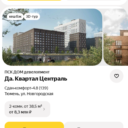
кешбэк
3D-тур
ПСК ДОМ девелопмент
Да. Квартал Централь
Сдан
•
комфорт
•
4.8 (139)
Тюмень, ул. Новгородская
2-комн.
от 38,5 м²
от 8,3 млн ₽