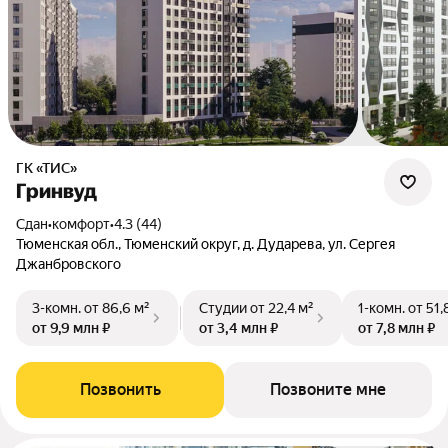
ГК «ТИС»
Гринвуд
Сдан
•
комфорт
•
4.3 (44)
Тюменская обл., Тюменский округ, д. Дударева, ул. Сергея
Джанбровского
3-комн.
от 86,6 м²
Студии
от 22,4 м²
1-комн.
от 51,
от 9,9 млн ₽
от 3,4 млн ₽
от 7,8 млн ₽
Позвонить
Позвоните мне