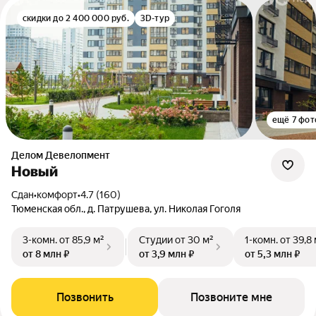
скидки до 2 400 000 руб.
3D-тур
ещё 7 фот
Делом Девелопмент
Новый
Сдан
•
комфорт
•
4.7 (160)
Тюменская обл., д. Патрушева, ул. Николая Гоголя
3-комн.
от 85,9 м²
Студии
от 30 м²
1-комн.
от 39,8
от 8 млн ₽
от 3,9 млн ₽
от 5,3 млн ₽
Позвонить
Позвоните мне