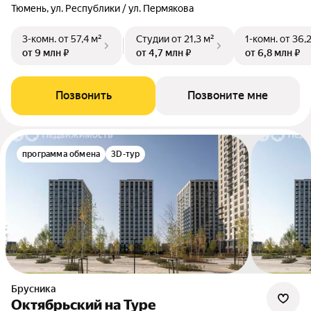
Тюмень, ул. Республики / ул. Пермякова
3-комн.
от 57,4 м²
Студии
от 21,3 м²
1-комн.
от 36,
от 9 млн ₽
от 4,7 млн ₽
от 6,8 млн ₽
Позвонить
Позвоните мне
программа обмена
3D-тур
Брусника
Октябрьский на Туре