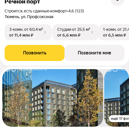
Речной порт
Строится, есть сданные
•
комфорт
•
4.6 (123)
Тюмень, ул. Профсоюзная
3-комн.
от 60,4 м²
Студии
от 25,5 м²
1-комн.
от 21,
от 11,4 млн ₽
от 6,6 млн ₽
от 6,5 млн ₽
Позвонить
Позвоните мне
ещё 17 фо