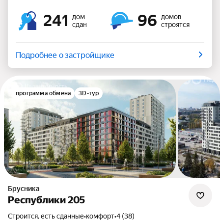
241
96
дом
домов
сдан
строятся
Подробнее о застройщике
программа обмена
3D-тур
Брусника
Республики 205
Строится, есть сданные
•
комфорт
•
4 (38)