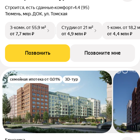
Строится, есть сданные
•
комфорт
•
4.4 (95)
Тюмень, мкр. ДОК, ул. Томская
3-комн.
от 55,9 м²
Студии
от 21 м²
1-комн.
от 18,2 
от 7,7 млн ₽
от 4,9 млн ₽
от 4,4 млн ₽
Позвонить
Позвоните мне
семейная ипотека от 0.01%
3D-тур