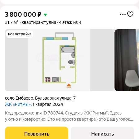
3 800 000
₽
31,7 м²
квартира-студия
4 этаж из 4
новостройка
село Ембаево
,
Бульварная улица
,
7
ЖК «Ритмы»
, 1 квартал 2024
Код предложения ID 780744. Студия в ЖК"Ритмы". Здесь
уютно и комфортно! Это не просто квартира - это Ваш уголок
спокойствия! Здесь всё продуманно до мелочей. Ремонт уже
сделан, всё в светлых тонах. Все материалы качественные.
Позвонить
Написать
Мебель расставлена со