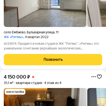
село Ембаево
,
Бульварная улица
,
11
ЖК «Ритмы»
, 4 квартал 2022
id:33614. Продается новая студия в ЖК "Ритмы", «Ритмы» это
уникальное сочетание редчайших экологических
характеристик, авторской архитектуры и безупречного
транспортного сообщения. В «Ритмах» не придется
Позвонить
жертвовать желанием дышать свежим воздухом и
4 150 000
₽
31,1 м²
квартира-студия
4 этаж из 4
новостройка