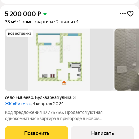
5 200 000
₽
33 м²
1-комн. квартира
2 этаж из 4
новостройка
село Ембаево
,
Бульварная улица
,
3
ЖК «Ритмы»
, 4 квартал 2024
Код предложения ID 775756. Продается уютная
однокомнатная квартира в пригороде в новом
быстроразвивающемся жилом комплексе "Ритмы"!
Современный ремонт, просторная кухня-гостиная и спальня.В
Позвонить
Написать
квартире выполнен современный качественный ремонт от