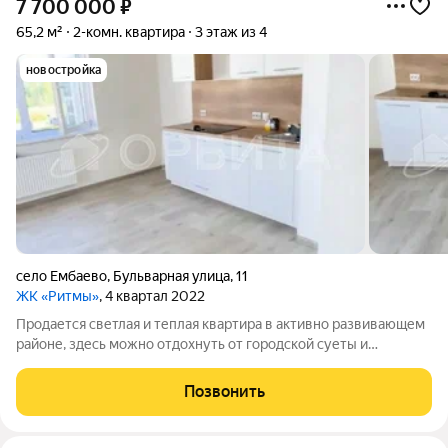
7 700 000
₽
65,2 м²
2-комн. квартира
3 этаж из 4
новостройка
село Ембаево
,
Бульварная улица
,
11
ЖК «Ритмы»
, 4 квартал 2022
Продается светлая и теплая квартира в активно развивающем
районе, здесь можно отдохнуть от городской суеты и
насладиться тишиной и природой.ЖК Ритмы - дома не выше
сосен, множество высаженных цветов и растений, чистота и
Позвонить
порядок на территории ЖК,