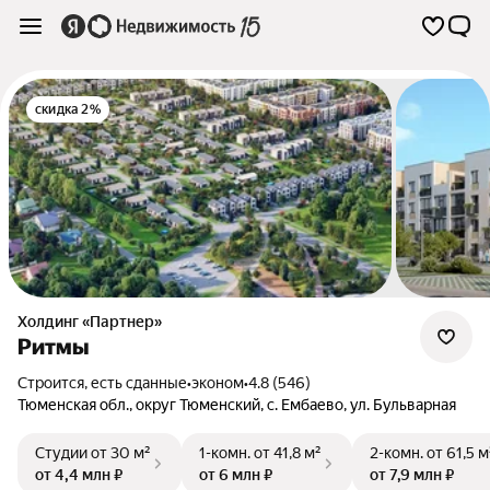
скидка 2%
Холдинг «Партнер»
Ритмы
Строится, есть сданные
•
эконом
•
4.8 (546)
Тюменская обл.
,
округ Тюменский
,
с. Ембаево
,
ул. Бульварная
Студии
от 30 м²
1-комн.
от 41,8 м²
2-комн.
от 61,5 м
от 4,4 млн ₽
от 6 млн ₽
от 7,9 млн ₽