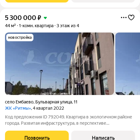
5 300 000
₽
44 м²
1-комн. квартира
3 этаж из 4
новостройка
село Ембаево
,
Бульварная улица
,
11
ЖК «Ритмы»
, 4 квартал 2022
Код предложения ID 792049. Квартира в экологичном районе
города. Развитая инфраструктура, в перспективе
строительство детского сада и школы в микрорайоне.
Квартира с ремонтом, никто не жил. Функциональная
Позвонить
Написать