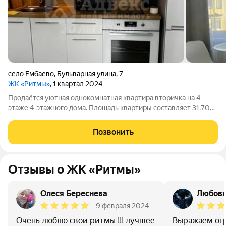
село Ембаево
,
Бульварная улица
,
7
ЖК «Ритмы»
, 1 квартал 2024
Продаётся уютная однокомнатная квартира вторичка на 4
этаже 4-этажного дома. Площадь квартиры составляет 31.70
кв.м. Идеальный вариант для тех, кому важен комфорт и
удобство. Квартира имеет стандартный ремонт, что позволит
Позвонить
жильцам воплотить в жизнь
Отзывы о ЖК «Ритмы»
Олеся Береснева
Любов
9 февраля 2024
Очень люблю свои ритмы !!! лучшее
Выражаем ог