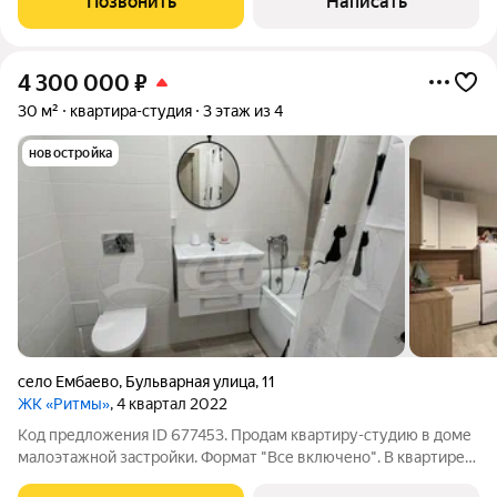
Позвонить
Написать
изолированные комнаты, просторная
4 300 000
₽
30 м²
квартира-студия
3 этаж из 4
новостройка
село Ембаево
,
Бульварная улица
,
11
ЖК «Ритмы»
, 4 квартал 2022
Код предложения ID 677453. Продам квартиру-студию в доме
малоэтажной застройки. Формат "Все включено". В квартире
выполнен качественный ремонт, остается абсолютно все. Во