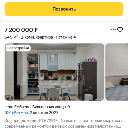
дружной семьи. Кухня-гостиная 20.5 м2 Спальни 13,3/17,5
м2Санузел 4,6 м2 коридор 7,6 м2 Своя газовая котельная.
Позвонить
Малоэтажный формат жилья дает
7 200 000
₽
64,9 м²
2-комн. квартира
1 этаж из 4
новостройка
село Ембаево
,
Бульварная улица
,
9
ЖК «Ритмы»
, 2 квартал 2023
Код предложения ID 672915. Продается просторная квартира с
современным ремонтом в новом современном малоэтажном