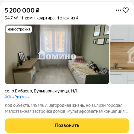
5 200 000
₽
54,7 м²
1-комн. квартира
1 этаж из 4
новостройка
село Ембаево
,
Бульварная улица
,
11/1
ЖК «Ритмы»
Код объекта: 1491467. Загородная жизнь, но вблизи города?
Малоэтажная застройка домов, мультиформатная концепция:
рядом таунхаусы и частные дома. Много зелени и водоемов.
Квартира формата студия с ремонтом, мебелью и бытовой
Позвонить
техникой! Все остается