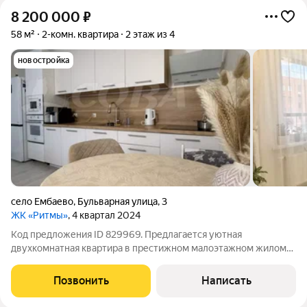
8 200 000
₽
58 м²
2-комн. квартира
2 этаж из 4
новостройка
село Ембаево
,
Бульварная улица
,
3
ЖК «Ритмы»
, 4 квартал 2024
Код предложения ID 829969. Предлагается уютная
двухкомнатная квартира в престижном малоэтажном жилом
комплексе «Ритмы». Внутри вас ждёт стильный ремонт из
качественных материалов можно сразу завозить вещи и не
Позвонить
Написать
тратить время на доработки. Почти вся