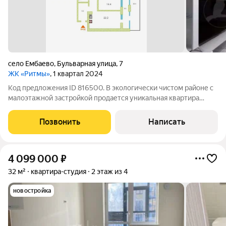
село Ембаево
,
Бульварная улица
,
7
ЖК «Ритмы»
, 1 квартал 2024
Код предложения ID 816500. В экологически чистом районе с
малоэтажной застройкой продается уникальная квартира
формата 3+, расположенная всего в пяти минутах от города.
Это просторное жилье в современном комплексе,
Позвонить
Написать
выполненном в едином архитектурном
4 099 000
₽
32 м²
квартира-студия
2 этаж из 4
новостройка