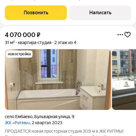
жилом комплексе "Ритмы". Закрытая территория, новые
детские игровые площадки. Вся инфраструктура рядом, до ТЦ
Позвонить
Написать
"Сити Молл" 5 минут. По
4 070 000
₽
31 м²
квартира-студия
2 этаж из 4
новостройка
село Ембаево
,
Бульварная улица
,
9
ЖК «Ритмы»
, 2 квартал 2023
ПРОДАЁТСЯ новая просторная студия 30.9 м в ЖК РИТМЫ!