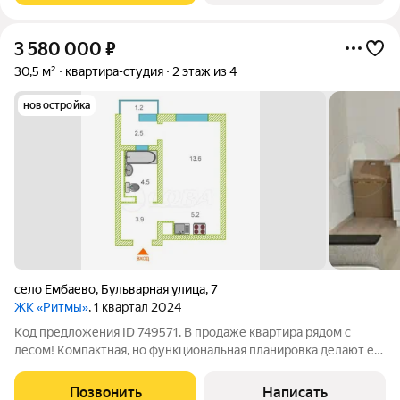
3 580 000
₽
30,5 м²
квартира-студия
2 этаж из 4
новостройка
село Ембаево
,
Бульварная улица
,
7
ЖК «Ритмы»
, 1 квартал 2024
Код предложения ID 749571. В продаже квартира рядом с
лесом! Компактная, но функциональная планировка делают ее
идеальным выбором для тех, кто ценит комфорт и стиль.
Современный ремонт - напольное покрытие ламинат, обои под
Позвонить
Написать