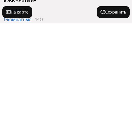
в ЖК «Ритмы»
Студии
51
На карте
Сохранить
1-комнатные
140
2-комнатные
176
3-комнатные
134
Вторичный рынок
в ЖК «Ритмы»
Студии
20
1-комнатные
26
2-комнатные
25
3-комнатные
12
Квартиры в новостройках
в ЖК «Ритмы»
Студии
31