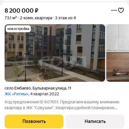
8 200 000
₽
73,1 м²
2-комн. квартира
3 этаж из 4
новостройка
село Ембаево
,
Бульварная улица
,
11
ЖК «Ритмы»
, 4 квартал 2022
Код предложения ID 607651. Предлагаем вашему вниманию
квартиру в ЖК "Совушки". Квартира удобной планировки:
"Распашонка", где окна выходят во двор и на дорогу, два
балкона один из которых составляет почти 7 квадратных
Позвонить
Написать
метров. Большая кухня-гостиная