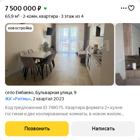
7 500 000
₽
65,9 м²
2-комн. квартира
3 этаж из 4
новостройка
село Ембаево
,
Бульварная улица
,
9
ЖК «Ритмы»
, 2 квартал 2023
Код предложения ID 748075. Квартира формата 2+,кухня-
гостиная и две изолированные комнаты, в новом жилом
комплексе "Ритмы". В квартире выполнен современный
ремонт в светлых тонах и установлена мебель первой
Позвонить
Написать
необходимости.Данный жилой комплекс