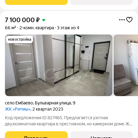
покраску, натяжной
7 100 000
₽
66 м²
2-комн. квартира
3 этаж из 4
новостройка
село Ембаево
,
Бульварная улица
,
9
ЖК «Ритмы»
, 2 квартал 2023
Код предложения ID 827465. Предлагается уютная
двухкомнатная квартира в престижном, но камерном доме ЖК
«Ритмы». Внутри всё готово для жизни: хороший ремонт,
можно сразу заезжать и жить. Очень удобная «распашонка»: