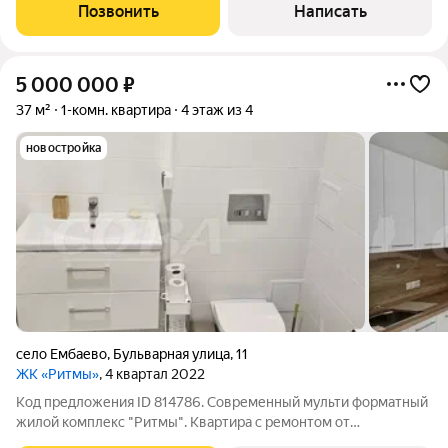
дворе детские площадки для разных возрастных групп, а
Позвонить
Написать
также перголы для отдыха
5 000 000
₽
37 м²
1-комн. квартира
4 этаж из 4
новостройка
село Ембаево
,
Бульварная улица
,
11
ЖК «Ритмы»
, 4 квартал 2022
Код предложения ID 814786. Современный мульти форматный
жилой комплекс "Ритмы". Квартира с ремонтом от
застройщика: натяжные потолки с точечными светильниками,