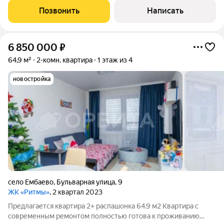
межкомнатные двери в светлых тонах, санузел в плитке, на
Позвонить
Написать
полу качественный линолеум, на
6 850 000
₽
64,9 м²
2-комн. квартира
1 этаж из 4
новостройка
село Ембаево
,
Бульварная улица
,
9
ЖК «Ритмы»
, 2 квартал 2023
Предлагается квартира 2+ распашонка 64.9 м2 Квартира с
современным ремонтом полностью готова к проживанию