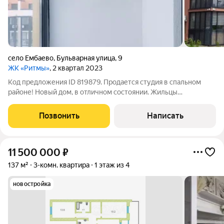
село Ембаево
,
Бульварная улица
,
9
ЖК «Ритмы»
, 2 квартал 2023
Код предложения ID 819879. Продается студия в спальном
районе! Новый дом, в отличном состоянии. Жильцы
поддерживают чистоту и порядок.О квартире:Площадь почти
31 мПросторная комната и светлая кухняВ квартире уже
Позвонить
Написать
сделан ремонт, в котором вы станете
11 500 000
₽
137 м²
3-комн. квартира
1 этаж из 4
новостройка