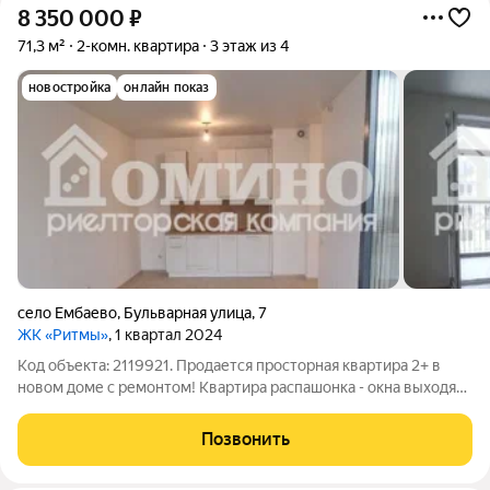
8 350 000
₽
71,3 м²
2-комн. квартира
3 этаж из 4
новостройка
онлайн показ
село Ембаево
,
Бульварная улица
,
7
ЖК «Ритмы»
, 1 квартал 2024
Код объекта: 2119921. Продается просторная квартира 2+ в
новом доме с ремонтом! Квартира распашонка - окна выходят
во двор и на улицу. Ремонт от застройщика. Пол - ламинат,
обои под покраску, натяжные потолки. Квартира частично
Позвонить
мебелирована,