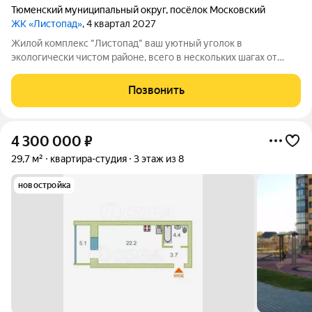
Тюменский муниципальный округ
,
посёлок Московский
ЖК «Листопад»
, 4 квартал 2027
Жилой комплекс "Листопад" ваш уютный уголок в
экологически чистом районе, всего в нескольких шагах от
городской суеты, в живописном поселке Московском. ъ Вас
ждут просторные квартиры в настоящем кирпичном доме с
Позвонить
высокими потолками и большими
4 300 000
₽
29,7 м²
квартира-студия
3 этаж из 8
новостройка