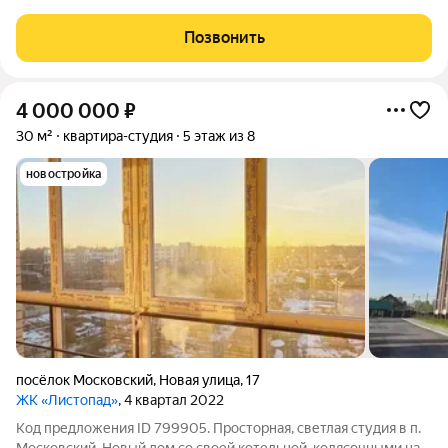
городской суеты, в живописном поселке Московском. ъ Вас
ждут просторные квартиры в настоящем кирпичном доме с
Позвонить
высокими потолками и большими
4 000 000
₽
30 м²
квартира-студия
5 этаж из 8
новостройка
посёлок Московский
,
Новая улица
,
17
ЖК «Листопад»
, 4 квартал 2022
Код предложения ID 799905. Просторная, светлая студия в п.