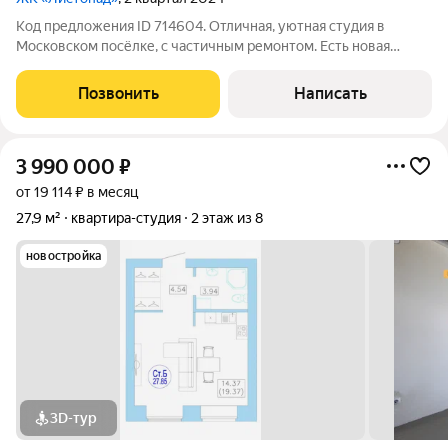
Код предложения ID 714604. Отличная, уютная студия в
Московском посёлке, с частичным ремонтом. Есть новая
мебель в коробках (шкаф, кухонный гарнитур) - всё по
договорённости. А так же большой панорамный балкон, что
Позвонить
Написать
добавляет много света в комнату.
3 990 000
₽
от 19 114 ₽ в месяц
27,9 м²
квартира-студия
2 этаж из 8
новостройка
3D-тур