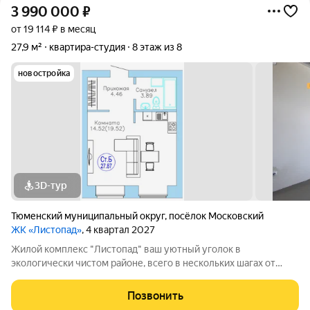
3 990 000
₽
от 19 114 ₽ в месяц
27,9 м²
квартира-студия
8 этаж из 8
новостройка
3D-тур
Тюменский муниципальный округ
,
посёлок Московский
ЖК «Листопад»
, 4 квартал 2027
Жилой комплекс "Листопад" ваш уютный уголок в
экологически чистом районе, всего в нескольких шагах от
городской суеты, в живописном поселке Московском. ъ Вас
ждут просторные квартиры в настоящем кирпичном доме с
Позвонить
высокими потолками и большими