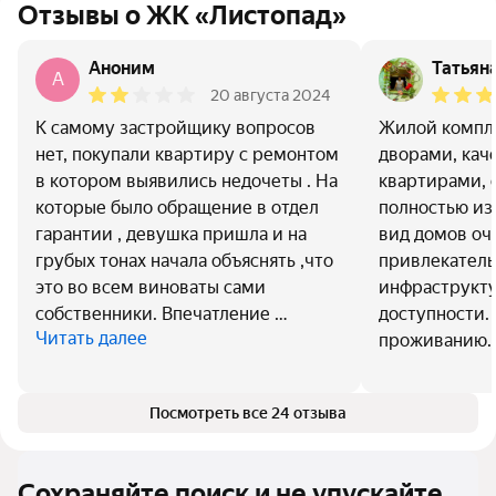
Отзывы о ЖК «Листопад»
Аноним
Татьяна
A
20 августа 2024
К самому застройщику вопросов
Жилой компле
нет, покупали квартиру с ремонтом
дворами, кач
в котором выявились недочеты . На
квартирами, 
которые было обращение в отдел
полностью из
гарантии , девушка пришла и на
вид домов оч
грубых тонах начала объяснять ,что
привлекательн
это во всем виноваты сами
инфраструкту
собственники. Впечатление …
доступности.
Читать далее
проживанию.
Посмотреть все 24 отзыва
Сохраняйте поиск и не упускайте