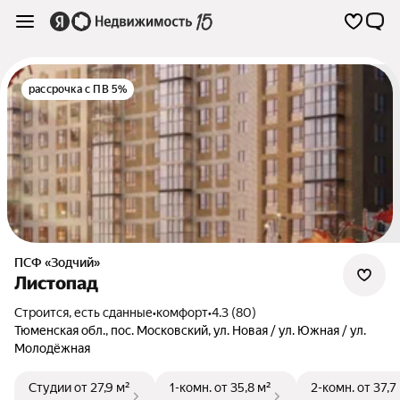
рассрочка с ПВ 5%
ПСФ «Зодчий»
Листопад
Строится, есть сданные
•
комфорт
•
4.3 (80)
Тюменская обл.
,
пос. Московский
,
ул. Новая / ул. Южная / ул.
Молодёжная
Студии
от 27,9 м²
1-комн.
от 35,8 м²
2-комн.
от 37,7