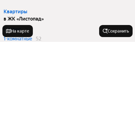
Квартиры
в ЖК «Листопад»
Студии
30
На карте
Сохранить
1-комнатные
52
2-комнатные
76
3-комнатные
10
Вторичный рынок
в ЖК «Листопад»
Студии
4
1-комнатные
11
Квартиры в новостройках
в ЖК «Листопад»
Студии
26