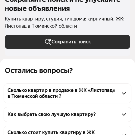
новые объявления
Купить квартиру, студия, тип дома: кирпичный, ЖК:
Листопад в Тюменской области
Сохранить поиск
Остались вопросы?
Сколько квартир в продаже в ЖК «Листопад»
в Тюменской области ?
На Яндекс Недвижимости в продаже в ЖК 
«Листопад» в Тюменской области 30 квартир, из 
Как выбрать свою лучшую квартиру?
них 4 объявления от агентств, 26 объявлений от 
Чтобы купить квартиру - студию в кирпичном доме 
застройщиков
в ЖК «Листопад», воспользуйтесь тепловой картой 
Сколько стоит купить квартиру в ЖК