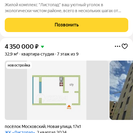
Жилой комплекс "Листопад" ваш уютный уголок в
экологически чистом районе, всего в нескольких шагах от
городской суеты, в живописном поселке Московском. ъ Вас
ждут просторные квартиры в настоящем кирпичном доме с
Позвонить
высокими потолками и большими
4 350 000
₽
32,9 м²
квартира-студия
7 этаж из 9
новостройка
посёлок Московский
,
Новая улица
,
17к1
ЖК «Листопад»
, 2 квартал 2024