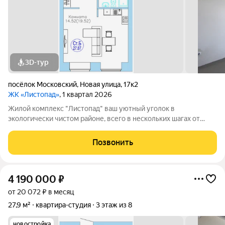
3D-тур
посёлок Московский
,
Новая улица
,
17к2
ЖК «Листопад»
, 1 квартал 2026
Жилой комплекс "Листопад" ваш уютный уголок в
экологически чистом районе, всего в нескольких шагах от
городской суеты, в живописном поселке Московском. ъ Вас
ждут просторные квартиры в настоящем кирпичном доме с
Позвонить
высокими потолками и большими
4 190 000
₽
от 20 072 ₽ в месяц
27,9 м²
квартира-студия
3 этаж из 8
новостройка