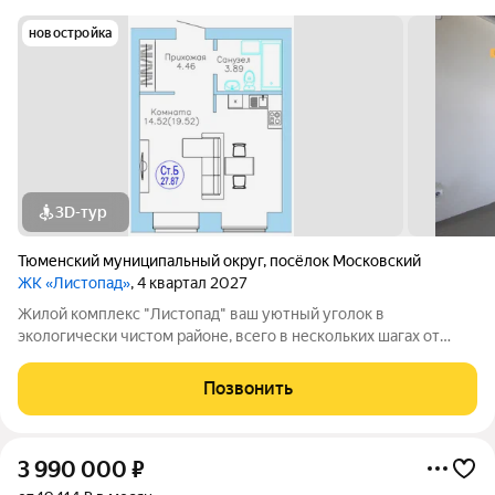
новостройка
3D-тур
Тюменский муниципальный округ
,
посёлок Московский
ЖК «Листопад»
, 4 квартал 2027
Жилой комплекс "Листопад" ваш уютный уголок в
экологически чистом районе, всего в нескольких шагах от
городской суеты, в живописном поселке Московском. Вас
ждут просторные квартиры в настоящем кирпичном доме с
Позвонить
высокими потолками и большими
3 990 000
₽