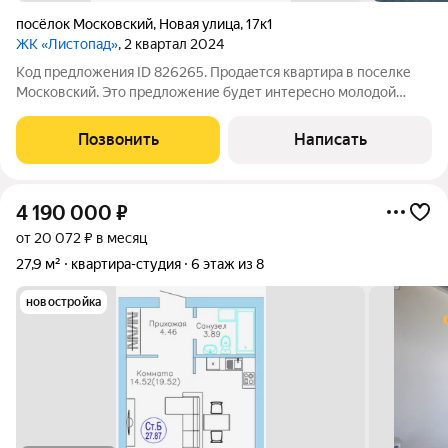
посёлок Московский
,
Новая улица
,
17к1
ЖК «Листопад»
, 2 квартал 2024
Код предложения ID 826265. Продается квартира в поселке
Московский. Это предложение будет интересно молодой
семье, студентам, инвестору для сдачи в аренду.Выполнен
свежий ремонт. Установлены розетки под технику. В ванной
Позвонить
Написать
керамогранит. Лоджия с
4 190 000
₽
от 20 072 ₽ в месяц
27,9 м²
квартира-студия
6 этаж из 8
новостройка