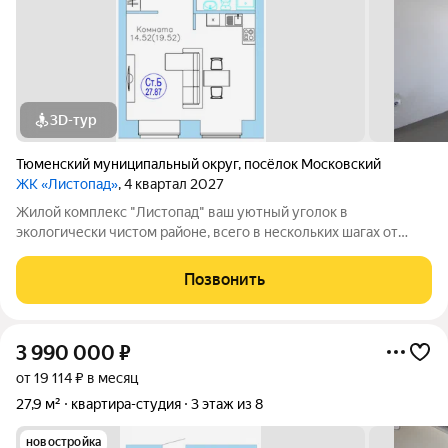
3D-тур
Тюменский муниципальный округ
,
посёлок Московский
ЖК «Листопад»
, 4 квартал 2027
Жилой комплекс "Листопад" ваш уютный уголок в
экологически чистом районе, всего в нескольких шагах от
городской суеты, в живописном поселке Московском. Вас
ждут просторные квартиры в настоящем кирпичном доме с
Позвонить
высокими потолками и большими
3 990 000
₽
от 19 114 ₽ в месяц
27,9 м²
квартира-студия
3 этаж из 8
новостройка