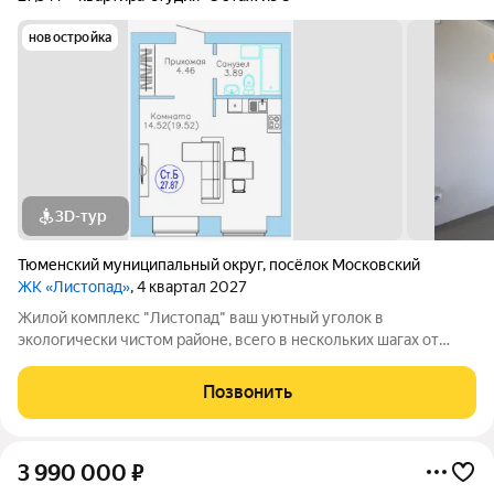
новостройка
3D-тур
Тюменский муниципальный округ
,
посёлок Московский
ЖК «Листопад»
, 4 квартал 2027
Жилой комплекс "Листопад" ваш уютный уголок в
экологически чистом районе, всего в нескольких шагах от
городской суеты, в живописном поселке Московском. ъ Вас
ждут просторные квартиры в настоящем кирпичном доме с
Позвонить
высокими потолками и большими
3 990 000
₽