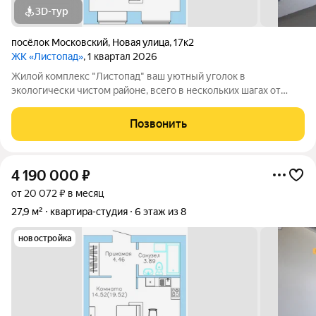
3D-тур
посёлок Московский
,
Новая улица
,
17к2
ЖК «Листопад»
, 1 квартал 2026
Жилой комплекс "Листопад" ваш уютный уголок в
экологически чистом районе, всего в нескольких шагах от
городской суеты, в живописном поселке Московском. ъ Вас
ждут просторные квартиры в настоящем кирпичном доме с
Позвонить
высокими потолками и большими
4 190 000
₽
от 20 072 ₽ в месяц
27,9 м²
квартира-студия
6 этаж из 8
новостройка