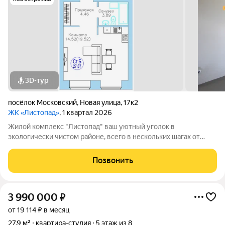
3D-тур
посёлок Московский
,
Новая улица
,
17к2
ЖК «Листопад»
, 1 квартал 2026
Жилой комплекс "Листопад" ваш уютный уголок в
экологически чистом районе, всего в нескольких шагах от
городской суеты, в живописном поселке Московском. ъ Вас
ждут просторные квартиры в настоящем кирпичном доме с
Позвонить
высокими потолками и большими
3 990 000
₽
от 19 114 ₽ в месяц
27,9 м²
квартира-студия
5 этаж из 8