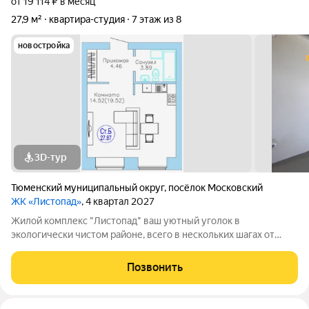
от 19 114 ₽ в месяц
27,9 м²
квартира-студия
7 этаж из 8
новостройка
3D-тур
Тюменский муниципальный округ
,
посёлок Московский
ЖК «Листопад»
, 4 квартал 2027
Жилой комплекс "Листопад" ваш уютный уголок в
экологически чистом районе, всего в нескольких шагах от
городской суеты, в живописном поселке Московском. Вас
ждут просторные квартиры в настоящем кирпичном доме с
Позвонить
высокими потолками и большими