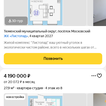
3D-тур
Тюменский муниципальный округ
,
посёлок Московский
ЖК «Листопад»
, 4 квартал 2027
Жилой комплекс "Листопад" ваш уютный уголок в
экологически чистом районе, всего в нескольких шагах от
городской суеты, в живописном поселке Московском. Вас
ждут просторные квартиры в настоящем кирпичном доме с
Позвонить
высокими потолками и большими
4 190 000
₽
от 20 072 ₽ в месяц
27,9 м²
квартира-студия
4 этаж из 8
новостройка