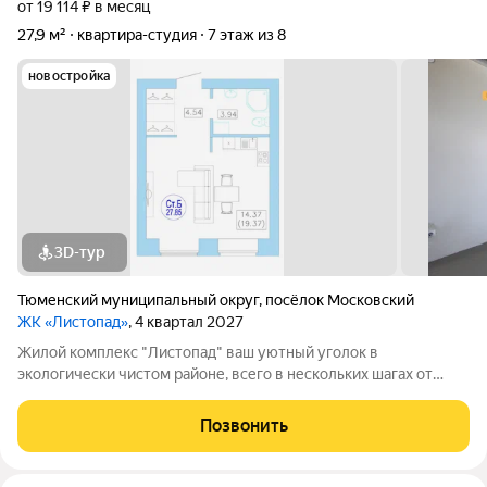
от 19 114 ₽ в месяц
27,9 м²
квартира-студия
7 этаж из 8
новостройка
3D-тур
Тюменский муниципальный округ
,
посёлок Московский
ЖК «Листопад»
, 4 квартал 2027
Жилой комплекс "Листопад" ваш уютный уголок в
экологически чистом районе, всего в нескольких шагах от
городской суеты, в живописном поселке Московском. ъ Вас
ждут просторные квартиры в настоящем кирпичном доме с
Позвонить
высокими потолками и большими