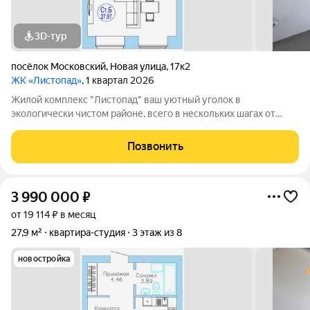
3D-тур
посёлок Московский
,
Новая улица
,
17к2
ЖК «Листопад»
, 1 квартал 2026
Жилой комплекс "Листопад" ваш уютный уголок в
экологически чистом районе, всего в нескольких шагах от
городской суеты, в живописном поселке Московском. Вас
ждут просторные квартиры в настоящем кирпичном доме с
Позвонить
высокими потолками и большими
3 990 000
₽
от 19 114 ₽ в месяц
27,9 м²
квартира-студия
3 этаж из 8
новостройка