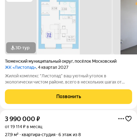
3D-тур
Тюменский муниципальный округ
,
посёлок Московский
ЖК «Листопад»
, 4 квартал 2027
Жилой комплекс "Листопад" ваш уютный уголок в
экологически чистом районе, всего в нескольких шагах от
городской суеты, в живописном поселке Московском. Вас
ждут просторные квартиры в настоящем кирпичном доме с
Позвонить
высокими потолками и большими
3 990 000
₽
от 19 114 ₽ в месяц
27,9 м²
квартира-студия
6 этаж из 8