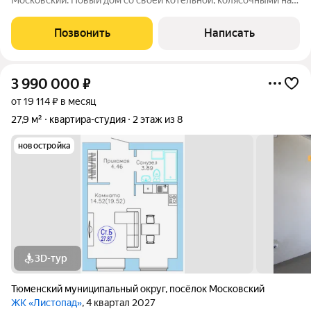
Московский. Новый дом со своей котельной, колясочными на
каждом этаже, грузопассажирский лифт, детская и спортивные
площадки, достаточное количество парковочных мест.В
Позвонить
Написать
поселке отличная
3 990 000
₽
от 19 114 ₽ в месяц
27,9 м²
квартира-студия
2 этаж из 8
новостройка
3D-тур
Тюменский муниципальный округ
,
посёлок Московский
ЖК «Листопад»
, 4 квартал 2027